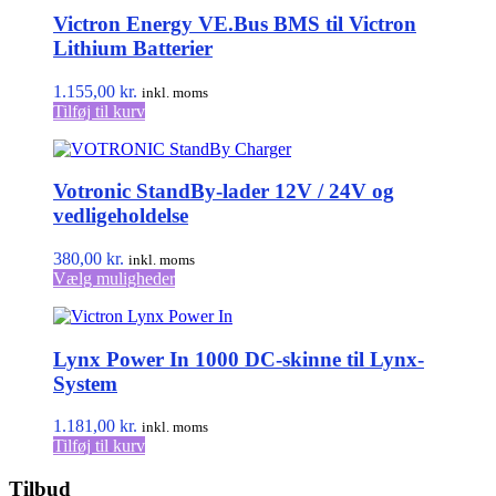
Victron Energy VE.Bus BMS til Victron
Lithium Batterier
1.155,00
kr.
inkl. moms
Tilføj til kurv
Votronic StandBy-lader 12V / 24V og
vedligeholdelse
380,00
kr.
inkl. moms
Dette
Vælg muligheder
vare
har
flere
Lynx Power In 1000 DC-skinne til Lynx-
varianter.
Mulighederne
System
kan
vælges
1.181,00
kr.
inkl. moms
på
Tilføj til kurv
varesiden
Tilbud