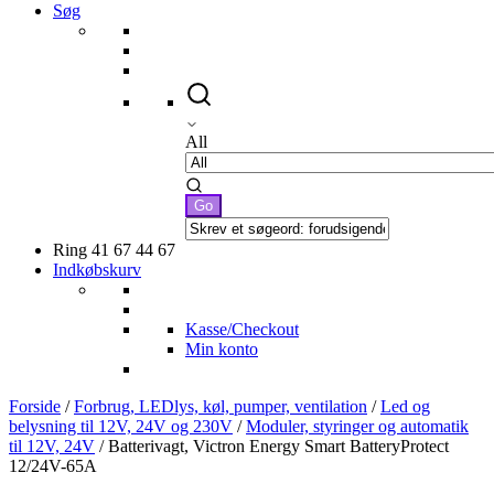
Søg
All
Ring 41 67 44 67
Indkøbskurv
Kasse/Checkout
Min konto
Forside
/
Forbrug, LEDlys, køl, pumper, ventilation
/
Led og
belysning til 12V, 24V og 230V
/
Moduler, styringer og automatik
til 12V, 24V
/ Batterivagt, Victron Energy Smart BatteryProtect
12/24V-65A