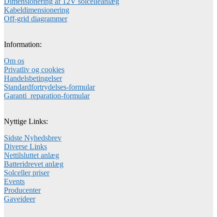
Dimensionering af 12V solcelleanlæg
Kabeldimensionering
Off-grid diagrammer
Information:
Om os
Privatliv og cookies
Handelsbetingelser
Standardfortrydelses-formular
Garanti_reparation-formular
Nyttige Links:
Sidste Nyhedsbrev
Diverse Links
Nettilsluttet anlæg
Batteridrevet anlæg
Solceller priser
Events
Producenter
Gaveideer