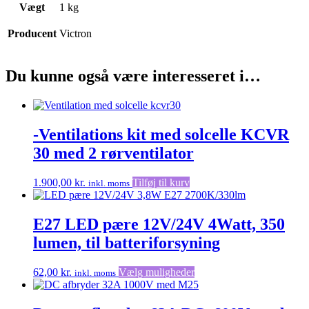
Vægt
1 kg
Producent
Victron
Du kunne også være interesseret i…
-Ventilations kit med solcelle KCVR
30 med 2 rørventilator
1.900,00
kr.
Tilføj til kurv
inkl. moms
E27 LED pære 12V/24V 4Watt, 350
lumen, til batteriforsyning
Dette
62,00
kr.
Vælg muligheder
inkl. moms
vare
har
flere