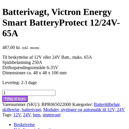
Batterivagt, Victron Energy
Smart BatteryProtect 12/24V-
65A
487,00
kr.
inkl. moms
Til beskyttelse af 12V eller 24V Batt., maks. 65A
Spidsbelastning 250A
Driftsspændingsområde 6-35V
Dimensioner ca. 48 x 48 x 106 mm
Levering: 2-3 dage
Batterivagt,
Victron
Tilføj til kurv
Energy
Varenummer (SKU):
BPR065022000
Kategorier:
Batteritilbehør,
Smart
skillerelæ, batterivagt
,
Moduler, styringer og automatik til 12V, 24V
BatteryProtect
Tags:
12V
,
24V
,
bms
,
strømvagt
12/24V-
65A
Beskrivelse
antal