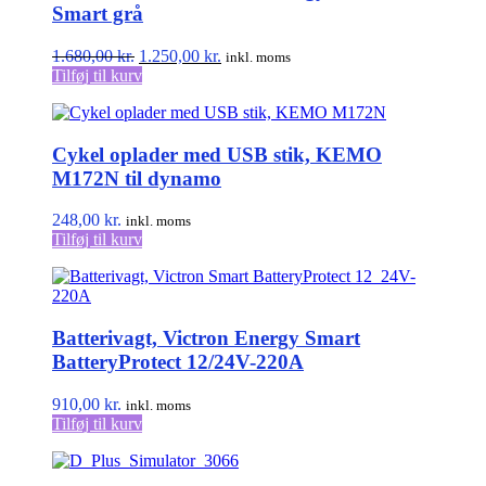
Smart grå
Den
Den
1.680,00
kr.
1.250,00
kr.
inkl. moms
oprindelige
aktuelle
Tilføj til kurv
pris
pris
var:
er:
1.680,00 kr..
1.250,00 kr..
Cykel oplader med USB stik, KEMO
M172N til dynamo
248,00
kr.
inkl. moms
Tilføj til kurv
Batterivagt, Victron Energy Smart
BatteryProtect 12/24V-220A
910,00
kr.
inkl. moms
Tilføj til kurv