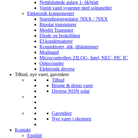
Nettilsluttede anlæg 1- 6kWatt
Varmt vand systemer med solpaneller
Elektronik komponenter
Spændingsregulator 78XX / 79XX
Bipolar transistorer
Mosfet Transistor
Diode og brokobling
El-kondensatorer
Konnektorer, stik, tilslutninger
Modstand
Microcontrollers ZILOG, Intel, NEC, PIC IC
Optocoupler
Elektronik diverse
Tilbud, nye varer, gaveideer
Tilbud
Brugte & demo varer
Diverse NON solar
Gaveideer
Nye varer i shoppen
Kontakt
English