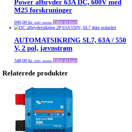
Power afbryder 63A DC, 600V med
varianter.
M25 forskruninger
Mulighederne
kan
vælges
690,00
kr.
Tilføj til kurv
inkl. moms
på
varesiden
AUTOMATSIKRING SL7, 63A / 550
V, 2 pol, jævnstrøm
348,00
kr.
Tilføj til kurv
inkl. moms
Relaterede produkter