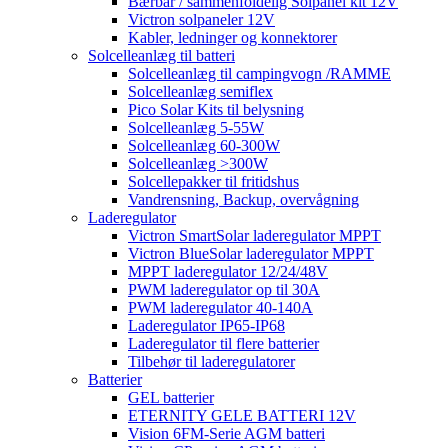
Bærbar / sammenfoldelig Solpanel kit 12V
Victron solpaneler 12V
Kabler, ledninger og konnektorer
Solcelleanlæg til batteri
Solcelleanlæg til campingvogn /RAMME
Solcelleanlæg semiflex
Pico Solar Kits til belysning
Solcelleanlæg 5-55W
Solcelleanlæg 60-300W
Solcelleanlæg >300W
Solcellepakker til fritidshus
Vandrensning, Backup, overvågning
Laderegulator
Victron SmartSolar laderegulator MPPT
Victron BlueSolar laderegulator MPPT
MPPT laderegulator 12/24/48V
PWM laderegulator op til 30A
PWM laderegulator 40-140A
Laderegulator IP65-IP68
Laderegulator til flere batterier
Tilbehør til laderegulatorer
Batterier
GEL batterier
ETERNITY GELE BATTERI 12V
Vision 6FM-Serie AGM batteri