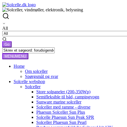
All
MENU
MENU
Home
Om solceller
Spørgsmål og svar
Solcelle webshop
Solceller
Store solpaneler (200-350Wp)
Semifleksible til båd, campingvogn
Sunware marine solceller
Solceller med ramme - diverse
Phaesun Solceller Sun Plus
Solcelle Phaesun Sun Peak SPR
Solceller Phaesun Sun Pearl