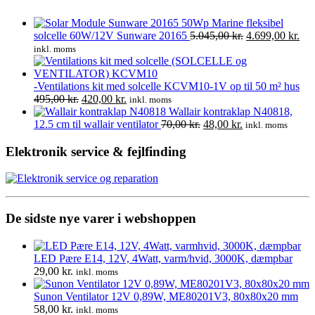
Marine fleksibel
Den
De
solcelle 60W/12V Sunware 20165
5.045,00
kr.
4.699,00
kr.
oprindelige
akt
inkl. moms
pris
pris
var:
er:
5.045,00 kr..
4.6
-Ventilations kit med solcelle KCVM10-1V op til 50 m² hus
Den
Den
495,00
kr.
420,00
kr.
inkl. moms
oprindelige
aktuelle
Wallair kontraklap N40818,
pris
pris
Den
Den
12.5 cm til wallair ventilator
70,00
kr.
48,00
kr.
inkl. moms
var:
er:
oprindelige
aktuelle
495,00 kr..
420,00 kr..
pris
pris
Elektronik service & fejlfinding
var:
er:
70,00 kr..
48,00 kr..
De sidste nye varer i webshoppen
LED Pære E14, 12V, 4Watt, varm/hvid, 3000K, dæmpbar
29,00
kr.
inkl. moms
Sunon Ventilator 12V 0,89W, ME80201V3, 80x80x20 mm
58,00
kr.
inkl. moms