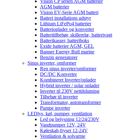
Vision CP serien AGM batterier
AGM batterier
Vision EV-Serie AGM batteri
Batteri installations udstyr
Lithium LiFePo4 batterier
Batterioplader og konverter
Batteritilbehør, skillerelæ, batterivagt
Batterikasser, batteriboks
Exide batterier AGM, GEL
Banner Energy Bull marine
Benzin generatorer
Sinus inverter, omformer
Ren sinus inverter/omformer
DC/DC Konverter
Kombineret Inverter/oplader
Hybrid inverter / solar oplader
Inverter til 230V nettilslutning
Tilbehør til inverter
Transformator, autotransformer
Pumpe inverter
LEDlys, køl, pumper, ventilation
Led og belysning 12/24/230V
Vandpumper 12V, 24V
Køleskab,fryser 12-24V
Ventilation & solvarme