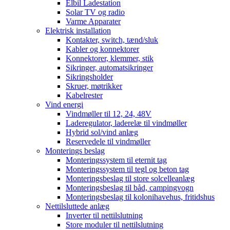
Elbil Ladestation
Solar TV og radio
Varme Apparater
Elektrisk installation
Kontakter, switch, tænd/sluk
Kabler og konnektorer
Konnektorer, klemmer, stik
Sikringer, automatsikringer
Sikringsholder
Skruer, møtrikker
Kabelrester
Vind energi
Vindmøller til 12, 24, 48V
Laderegulator, laderelæ til vindmøller
Hybrid sol/vind anlæg
Reservedele til vindmøller
Monterings beslag
Monteringssystem til eternit tag
Monteringssystem til tegl og beton tag
Monteringsbeslag til store solcelleanlæg
Monteringsbeslag til båd, campingvogn
Monteringsbeslag til kolonihavehus, fritidshus
Nettilsluttede anlæg
Inverter til nettilslutning
Store moduler til nettilslutning