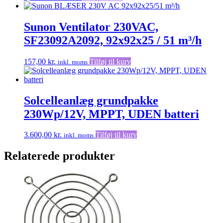
Sunon Ventilator 230VAC,
SF23092A2092, 92x92x25 / 51 m³/h
157,00
kr.
Tilføj til kurv
inkl. moms
Solcelleanlæg grundpakke
230Wp/12V, MPPT, UDEN batteri
3.600,00
kr.
Tilføj til kurv
inkl. moms
Relaterede produkter