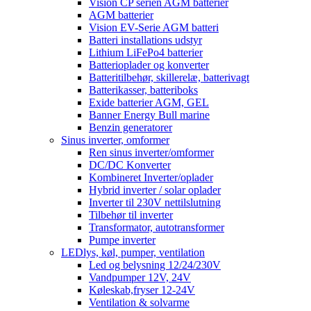
Vision CP serien AGM batterier
AGM batterier
Vision EV-Serie AGM batteri
Batteri installations udstyr
Lithium LiFePo4 batterier
Batterioplader og konverter
Batteritilbehør, skillerelæ, batterivagt
Batterikasser, batteriboks
Exide batterier AGM, GEL
Banner Energy Bull marine
Benzin generatorer
Sinus inverter, omformer
Ren sinus inverter/omformer
DC/DC Konverter
Kombineret Inverter/oplader
Hybrid inverter / solar oplader
Inverter til 230V nettilslutning
Tilbehør til inverter
Transformator, autotransformer
Pumpe inverter
LEDlys, køl, pumper, ventilation
Led og belysning 12/24/230V
Vandpumper 12V, 24V
Køleskab,fryser 12-24V
Ventilation & solvarme