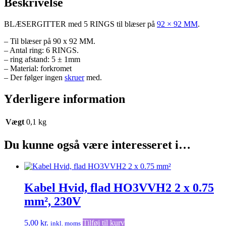
Beskrivelse
BLÆSERGITTER med 5 RINGS til blæser på
92 × 92 MM
.
– Til blæser på 90 x 92 MM.
– Antal ring: 6 RINGS.
– ring afstand: 5 ± 1mm
– Material: forkromet
– Der følger ingen
skruer
med.
Yderligere information
Vægt
0,1 kg
Du kunne også være interesseret i…
Kabel Hvid, flad HO3VVH2 2 x 0.75
mm², 230V
5,00
kr.
Tilføj til kurv
inkl. moms