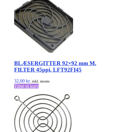
BLÆSERGITTER 92×92 mm M.
FILTER 45ppi, LFT92FI45
32,00
kr.
inkl. moms
Tilføj til kurv