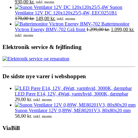
Den
Den
930,00
kr.
inkl. moms
oprindelige
aktuelle
Sunon
pris
pris
Ventilator 12V DC 120x120x25/5,4W, EEC0251B1
var:
er:
Den
Den
170,00
kr.
149,00
kr.
inkl. moms
1.050,00 kr..
930,00 kr..
oprindelige
aktuelle
Batterimonitor
pris
pris
Den
D
Victron Energy BMV-702 Grå front
1.299,00
kr.
1.099,00
kr.
var:
er:
oprindelige
ak
inkl. moms
170,00 kr..
149,00 kr..
pris
pr
var:
er
Elektronik service & fejlfinding
1.299,00 kr..
1.
De sidste nye varer i webshoppen
LED Pære E14, 12V, 4Watt, varm/hvid, 3000K, dæmpbar
29,00
kr.
inkl. moms
Sunon Ventilator 12V 0,89W, ME80201V3, 80x80x20 mm
58,00
kr.
inkl. moms
ViaBill