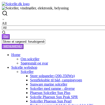
All
MENU
MENU
Home
Om solceller
Spørgsmål og svar
Solcelle webshop
Solceller
Store solpaneler (200-350Wp)
Semifleksible til båd, campingvogn
Sunware marine solceller
Solceller med ramme - diverse
Phaesun Solceller Sun Plus
Solcelle Phaesun Sun Peak SPR
Solceller Phaesun Sun Pearl