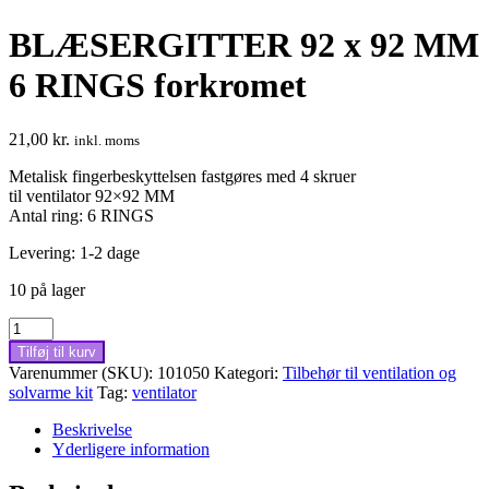
BLÆSERGITTER 92 x 92 MM
6 RINGS forkromet
21,00
kr.
inkl. moms
Metalisk fingerbeskyttelsen fastgøres med 4 skruer
til ventilator 92×92 MM
Antal ring: 6 RINGS
Levering: 1-2 dage
10 på lager
BLÆSERGITTER
92
Tilføj til kurv
x
Varenummer (SKU):
101050
Kategori:
Tilbehør til ventilation og
92
solvarme kit
Tag:
ventilator
MM
6
Beskrivelse
RINGS
Yderligere information
forkromet
antal