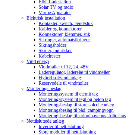
Elbil Ladestation
Solar TV og radio
Varme Apparater
Elektrisk installation
Kontakter, switch, tænd/sluk
Kabler og konnektorer
Konnektorer, klemmer, stik
Sikringer, automatsikringer
Sikringsholder
Skruer, møtrikker
Kabelrester
Vind energi
Vindmøller til 12, 24, 48V
Laderegulator, laderelæ til vindmøller
Hybrid sol/vind anlæg
Reservedele til vindmøller
Monterings beslag
Monteringssystem til eternit tag
Monteringssystem til tegl og beton tag
Monteringsbeslag til store solcelleanlæg
Monteringsbeslag til båd, campingvogn
Monteringsbeslag til kolonihavehus, fritidshus
Nettilsluttede anlæg
Inverter til nettilslutning
Store moduler til nettilslutning