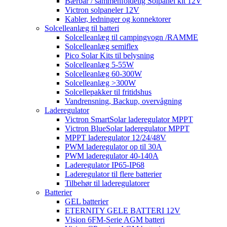
Bærbar / sammenfoldelig Solpanel kit 12V
Victron solpaneler 12V
Kabler, ledninger og konnektorer
Solcelleanlæg til batteri
Solcelleanlæg til campingvogn /RAMME
Solcelleanlæg semiflex
Pico Solar Kits til belysning
Solcelleanlæg 5-55W
Solcelleanlæg 60-300W
Solcelleanlæg >300W
Solcellepakker til fritidshus
Vandrensning, Backup, overvågning
Laderegulator
Victron SmartSolar laderegulator MPPT
Victron BlueSolar laderegulator MPPT
MPPT laderegulator 12/24/48V
PWM laderegulator op til 30A
PWM laderegulator 40-140A
Laderegulator IP65-IP68
Laderegulator til flere batterier
Tilbehør til laderegulatorer
Batterier
GEL batterier
ETERNITY GELE BATTERI 12V
Vision 6FM-Serie AGM batteri