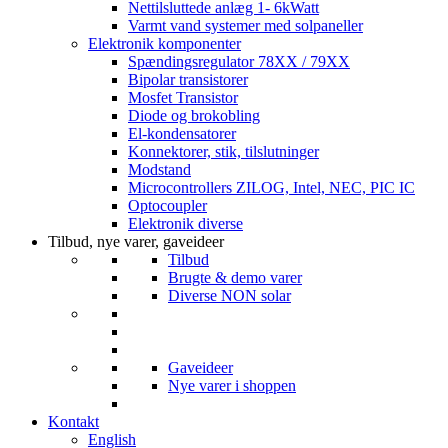
Nettilsluttede anlæg 1- 6kWatt
Varmt vand systemer med solpaneller
Elektronik komponenter
Spændingsregulator 78XX / 79XX
Bipolar transistorer
Mosfet Transistor
Diode og brokobling
El-kondensatorer
Konnektorer, stik, tilslutninger
Modstand
Microcontrollers ZILOG, Intel, NEC, PIC IC
Optocoupler
Elektronik diverse
Tilbud, nye varer, gaveideer
Tilbud
Brugte & demo varer
Diverse NON solar
Gaveideer
Nye varer i shoppen
Kontakt
English