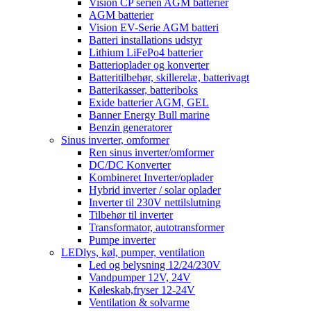
Vision CP serien AGM batterier
AGM batterier
Vision EV-Serie AGM batteri
Batteri installations udstyr
Lithium LiFePo4 batterier
Batterioplader og konverter
Batteritilbehør, skillerelæ, batterivagt
Batterikasser, batteriboks
Exide batterier AGM, GEL
Banner Energy Bull marine
Benzin generatorer
Sinus inverter, omformer
Ren sinus inverter/omformer
DC/DC Konverter
Kombineret Inverter/oplader
Hybrid inverter / solar oplader
Inverter til 230V nettilslutning
Tilbehør til inverter
Transformator, autotransformer
Pumpe inverter
LEDlys, køl, pumper, ventilation
Led og belysning 12/24/230V
Vandpumper 12V, 24V
Køleskab,fryser 12-24V
Ventilation & solvarme