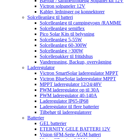
Bærbar / sammenfoldelig Solpanel kit 12V
Victron solpaneler 12V
Kabler, ledninger og konnektorer
Solcelleanlæg til batteri
Solcelleanlæg til campingvogn /RAMME
Solcelleanlæg semiflex
Pico Solar Kits til belysning
Solcelleanlæg 5-55W
Solcelleanlæg 60-300W
Solcelleanlæg >300W
Solcellepakker til fritidshus
Vandrensning, Backup, overvågning
Laderegulator
Victron SmartSolar laderegulator MPPT
Victron BlueSolar laderegulator MPPT
MPPT laderegulator 12/24/48V
PWM laderegulator op til 30A
PWM laderegulator 40-140A
Laderegulator IP65-IP68
Laderegulator til flere batterier
Tilbehør til laderegulatorer
Batterier
GEL batterier
ETERNITY GELE BATTERI 12V
Vision 6FM-Serie AGM batteri