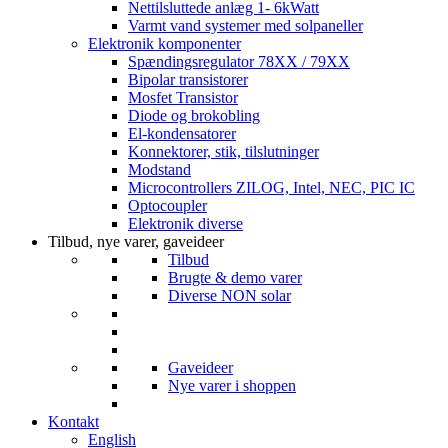
Nettilsluttede anlæg 1- 6kWatt
Varmt vand systemer med solpaneller
Elektronik komponenter
Spændingsregulator 78XX / 79XX
Bipolar transistorer
Mosfet Transistor
Diode og brokobling
El-kondensatorer
Konnektorer, stik, tilslutninger
Modstand
Microcontrollers ZILOG, Intel, NEC, PIC IC
Optocoupler
Elektronik diverse
Tilbud, nye varer, gaveideer
Tilbud
Brugte & demo varer
Diverse NON solar
Gaveideer
Nye varer i shoppen
Kontakt
English