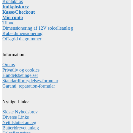
Kontakt os
Indkøbskurv
Kasse/Checkout
Min conto
Tilbud
Dimensionering af 12V solcelleanlæg
Kabeldimensionering
Off-grid diagrammer
Information:
Om os
Privatliv og cookies
Handelsbetingelser
Standardfortrydelses-formular
Garanti_reparation-formular
Nyttige Links:
Sidste Nyhedsbrev
Diverse Links
Nettilsluttet anlæg
Batteridrevet anlæg