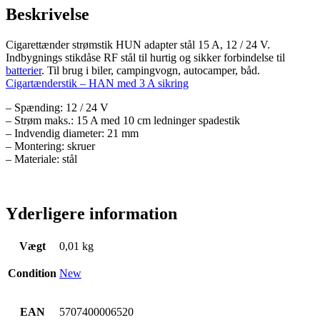
antal
Beskrivelse
Cigarettænder strømstik HUN adapter stål 15 A, 12 / 24 V.
Indbygnings stikdåse RF stål til hurtig og sikker forbindelse til
batterier
. Til brug i biler, campingvogn, autocamper, båd.
Cigartænderstik – HAN med 3 A sikring
– Spænding: 12 / 24 V
– Strøm maks.: 15 A med 10 cm ledninger spadestik
– Indvendig diameter: 21 mm
– Montering: skruer
– Materiale: stål
Yderligere information
Vægt
0,01 kg
Condition
New
EAN
5707400006520