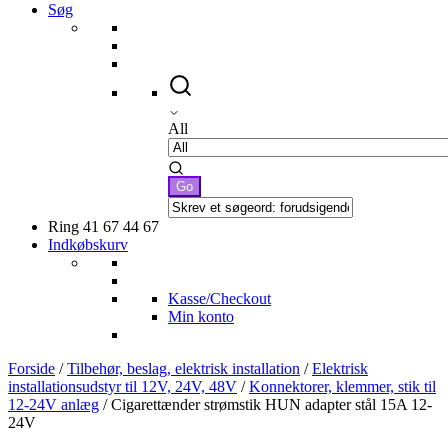
Søg
All
Ring 41 67 44 67
Indkøbskurv
Kasse/Checkout
Min konto
Forside
/
Tilbehør, beslag, elektrisk installation
/
Elektrisk
installationsudstyr til 12V, 24V, 48V
/
Konnektorer, klemmer, stik til
12-24V anlæg
/ Cigarettænder strømstik HUN adapter stål 15A 12-
24V