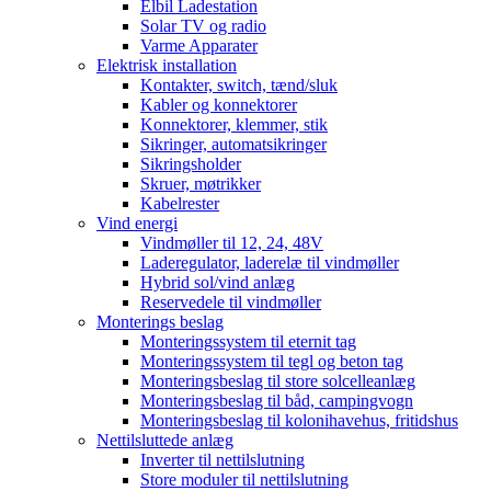
Elbil Ladestation
Solar TV og radio
Varme Apparater
Elektrisk installation
Kontakter, switch, tænd/sluk
Kabler og konnektorer
Konnektorer, klemmer, stik
Sikringer, automatsikringer
Sikringsholder
Skruer, møtrikker
Kabelrester
Vind energi
Vindmøller til 12, 24, 48V
Laderegulator, laderelæ til vindmøller
Hybrid sol/vind anlæg
Reservedele til vindmøller
Monterings beslag
Monteringssystem til eternit tag
Monteringssystem til tegl og beton tag
Monteringsbeslag til store solcelleanlæg
Monteringsbeslag til båd, campingvogn
Monteringsbeslag til kolonihavehus, fritidshus
Nettilsluttede anlæg
Inverter til nettilslutning
Store moduler til nettilslutning