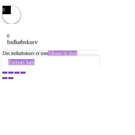
0
0
Indkøbskurv
Din indkøbskurv er tom
Tilbage til shop
Fortsæt køb