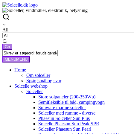
All
MENU
MENU
Home
Om solceller
Spørgsmål og svar
Solcelle webshop
Solceller
Store solpaneler (200-350Wp)
Semifleksible til båd, campingvogn
Sunware marine solceller
Solceller med ramme - diverse
Phaesun Solceller Sun Plus
Solcelle Phaesun Sun Peak SPR
Solceller Phaesun Sun Pearl