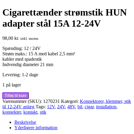
Cigarettænder strømstik HUN
adapter stål 15A 12-24V
98,00
kr.
inkl. moms
Spænding: 12 / 24V
Strøm maks.: 15 A med kabel 2,5 mm²
kabler med spadestik
Indvendig diameter 21 mm
Levering: 1-2 dage
1 på lager
Cigarettænder
Tilføj til kurv
strømstik
Varenummer (SKU):
1270231
Kategori:
Konnektorer, klemmer, stik
HUN
til 12-24V anlæg
Tags:
12V
,
24V
,
48V
,
bil
,
cigar
,
installation
,
adapter
konnekter
,
kontakt
,
stik
stål
15A
Beskrivelse
12-
Yderligere information
24V