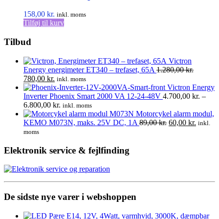
158,00
kr.
inkl. moms
Tilføj til kurv
Tilbud
Victron
Energy energimeter ET340 – trefaset, 65A
1.280,00
kr.
Den
Den
780,00
kr.
inkl. moms
oprindelige
aktuelle
Victron Energy
pris
pris
Inverter Phoenix Smart 2000 VA 12-24-48V
4.700,00
kr.
–
var:
er:
Prisinterval:
6.800,00
kr.
inkl. moms
1.280,00 kr..
780,00 kr..
4.700,00 kr.
Motorcykel alarm modul,
til
Den
Den
KEMO M073N, maks. 25V DC, 1A
89,00
kr.
60,00
kr.
inkl.
6.800,00 kr.
oprindelige
aktuell
moms
pris
pris
var:
er:
Elektronik service & fejlfinding
89,00 kr..
60,00 kr
De sidste nye varer i webshoppen