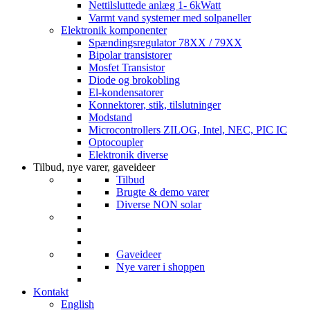
Nettilsluttede anlæg 1- 6kWatt
Varmt vand systemer med solpaneller
Elektronik komponenter
Spændingsregulator 78XX / 79XX
Bipolar transistorer
Mosfet Transistor
Diode og brokobling
El-kondensatorer
Konnektorer, stik, tilslutninger
Modstand
Microcontrollers ZILOG, Intel, NEC, PIC IC
Optocoupler
Elektronik diverse
Tilbud, nye varer, gaveideer
Tilbud
Brugte & demo varer
Diverse NON solar
Gaveideer
Nye varer i shoppen
Kontakt
English