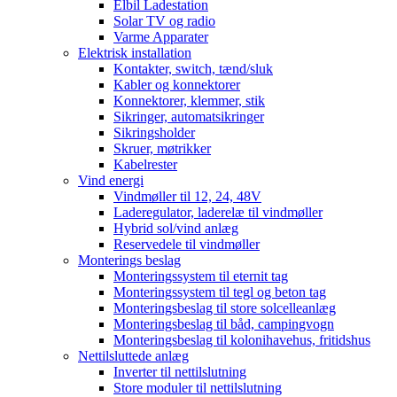
Elbil Ladestation
Solar TV og radio
Varme Apparater
Elektrisk installation
Kontakter, switch, tænd/sluk
Kabler og konnektorer
Konnektorer, klemmer, stik
Sikringer, automatsikringer
Sikringsholder
Skruer, møtrikker
Kabelrester
Vind energi
Vindmøller til 12, 24, 48V
Laderegulator, laderelæ til vindmøller
Hybrid sol/vind anlæg
Reservedele til vindmøller
Monterings beslag
Monteringssystem til eternit tag
Monteringssystem til tegl og beton tag
Monteringsbeslag til store solcelleanlæg
Monteringsbeslag til båd, campingvogn
Monteringsbeslag til kolonihavehus, fritidshus
Nettilsluttede anlæg
Inverter til nettilslutning
Store moduler til nettilslutning