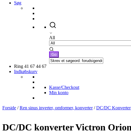
Søg
All
Ring 41 67 44 67
Indkøbskurv
Kasse/Checkout
Min konto
Forside
/
Ren sinus inverter, omformer, konverter
/
DC/DC Konverter
DC/DC konverter Victron Orion-