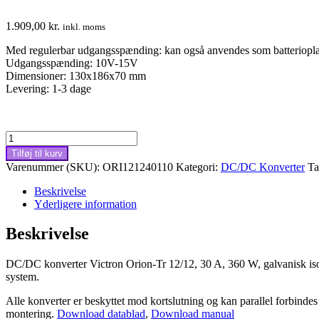
1.909,00
kr.
inkl. moms
Med regulerbar udgangsspænding: kan også anvendes som batteriopl
Udgangsspænding: 10V-15V
Dimensioner: 130x186x70 mm
Levering: 1-3 dage
DC/DC
konverter
Tilføj til kurv
Victron
Varenummer (SKU):
ORI121240110
Kategori:
DC/DC Konverter
Ta
Orion-
Tr
Beskrivelse
12/12,
Yderligere information
30A,
360W,
Beskrivelse
isoleret
antal
DC/DC konverter Victron Orion-Tr 12/12, 30 A, 360 W, galvanisk isol
system.
Alle konverter er beskyttet mod kortslutning og kan parallel forbindes
montering.
Download datablad
,
Download manual