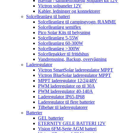
Bærbar / sammenfoldelig Solpanel kit 12V
Victron solpaneler 12V
Kabler, ledninger og konnektorer
Solcelleanlæg til batteri
Solcelleanlæg til campingvogn /RAMME
Solcelleanlæg semiflex
Pico Solar Kits til belysning
Solcelleanlæg 5-55W
Solcelleanlæg 60-300W
Solcelleanlæg >300W
Solcellepakker til fritidshus
Vandrensning, Backup, overvågning
Laderegulator
Victron SmartSolar laderegulator MPPT
Victron BlueSolar laderegulator MPPT
MPPT laderegulator 12/24/48V
PWM laderegulator op til 30A
PWM laderegulator 40-140A
Laderegulator IP65-IP68
Laderegulator til flere batterier
Tilbehør til laderegulatorer
Batterier
GEL batterier
ETERNITY GELE BATTERI 12V
Vision 6FM-Serie AGM batteri