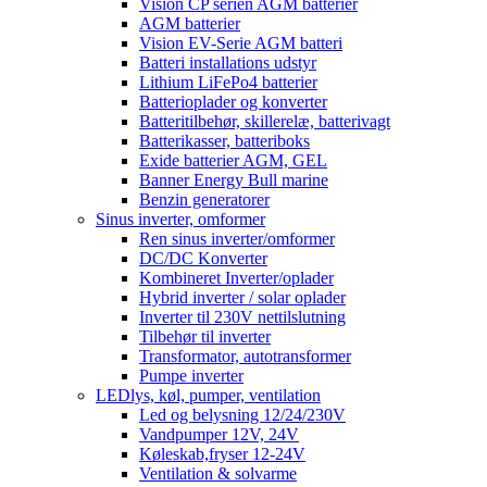
Vision CP serien AGM batterier
AGM batterier
Vision EV-Serie AGM batteri
Batteri installations udstyr
Lithium LiFePo4 batterier
Batterioplader og konverter
Batteritilbehør, skillerelæ, batterivagt
Batterikasser, batteriboks
Exide batterier AGM, GEL
Banner Energy Bull marine
Benzin generatorer
Sinus inverter, omformer
Ren sinus inverter/omformer
DC/DC Konverter
Kombineret Inverter/oplader
Hybrid inverter / solar oplader
Inverter til 230V nettilslutning
Tilbehør til inverter
Transformator, autotransformer
Pumpe inverter
LEDlys, køl, pumper, ventilation
Led og belysning 12/24/230V
Vandpumper 12V, 24V
Køleskab,fryser 12-24V
Ventilation & solvarme