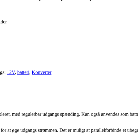
ader
gs:
12V
,
batteri
,
Konverter
eret, med regulerbar udgangs spænding. Kan også anvendes som batteri
 for at øge udgangs strømmen. Det er muligt at parallelforbinde et ubeg