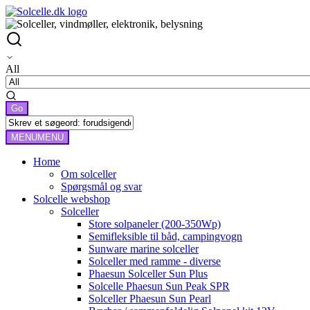
All
MENU
MENU
Home
Om solceller
Spørgsmål og svar
Solcelle webshop
Solceller
Store solpaneler (200-350Wp)
Semifleksible til båd, campingvogn
Sunware marine solceller
Solceller med ramme - diverse
Phaesun Solceller Sun Plus
Solcelle Phaesun Sun Peak SPR
Solceller Phaesun Sun Pearl