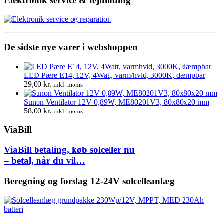
Elektronik service & fejlfinding
174,00 kr..
130,00 
De sidste nye varer i webshoppen
LED Pære E14, 12V, 4Watt, varm/hvid, 3000K, dæmpbar
29,00
kr.
inkl. moms
Sunon Ventilator 12V 0,89W, ME80201V3, 80x80x20 mm
58,00
kr.
inkl. moms
ViaBill
ViaBill betaling, køb solceller nu
– betal, når du vil…
Beregning og forslag 12-24V solcelleanlæg