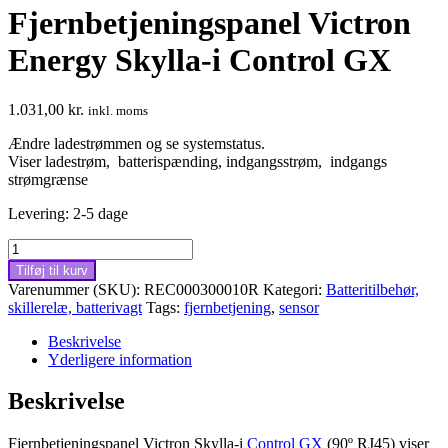
Fjernbetjeningspanel Victron
Energy Skylla-i Control GX
1.031,00
kr.
inkl. moms
Ændre ladestrømmen og se systemstatus.
Viser ladestrøm, batterispænding, indgangsstrøm, indgangs
strømgrænse
Levering: 2-5 dage
Fjernbetjeningspanel
Victron
Tilføj til kurv
Energy
Varenummer (SKU):
REC000300010R
Kategori:
Batteritilbehør,
Skylla-
skillerelæ, batterivagt
Tags:
fjernbetjening
,
sensor
i
Control
Beskrivelse
GX
Yderligere information
antal
Beskrivelse
Fjernbetjeningspanel Victron Skylla-i
Control GX
(90º RJ45) viser