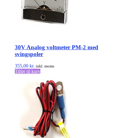
kan
vælges
på
varesiden
30V Analog voltmeter PM-2 med
svingspoler
355,00
kr.
inkl. moms
Tilføj til kurv