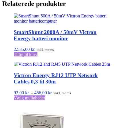
Relaterede produkter
SmartShunt 2000A / 50mV Victron
Energy batteri monitor
2.535,00
kr.
inkl. moms
Tilføj til kurv
Victron Energy RJ12 UTP Network
Cables 0,3 til 30m
Prisinterval:
92,00
kr.
–
456,00
kr.
inkl. moms
Dette
92,00 kr.
Vælg muligheder
vare
til
har
456,00 kr.
flere
varianter.
Mulighederne