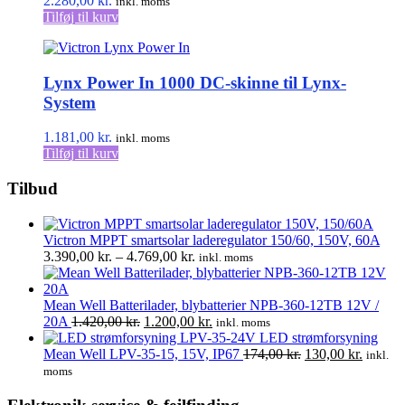
2.280,00
kr.
inkl. moms
Tilføj til kurv
Lynx Power In 1000 DC-skinne til Lynx-
System
1.181,00
kr.
inkl. moms
Tilføj til kurv
Tilbud
Victron MPPT smartsolar laderegulator 150/60, 150V, 60A
Prisinterval:
3.390,00
kr.
–
4.769,00
kr.
inkl. moms
3.390,00 kr.
til
4.769,00 kr.
Mean Well Batterilader, blybatterier NPB-360-12TB 12V /
Den
Den
20A
1.420,00
kr.
1.200,00
kr.
inkl. moms
oprindelige
aktuelle
LED strømforsyning
pris
pris
Den
Den
Mean Well LPV-35-15, 15V, IP67
174,00
kr.
130,00
kr.
inkl.
var:
er:
oprindelige
aktuell
moms
1.420,00 kr..
1.200,00 kr..
pris
pris
var:
er: