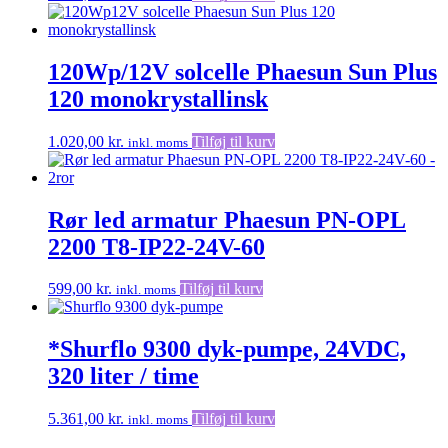
120Wp/12V solcelle Phaesun Sun Plus
120 monokrystallinsk
1.020,00
kr.
Tilføj til kurv
inkl. moms
Rør led armatur Phaesun PN-OPL
2200 T8-IP22-24V-60
599,00
kr.
Tilføj til kurv
inkl. moms
*Shurflo 9300 dyk-pumpe, 24VDC,
320 liter / time
5.361,00
kr.
Tilføj til kurv
inkl. moms