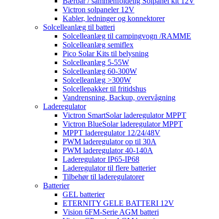
Bærbar / sammenfoldelig Solpanel kit 12V
Victron solpaneler 12V
Kabler, ledninger og konnektorer
Solcelleanlæg til batteri
Solcelleanlæg til campingvogn /RAMME
Solcelleanlæg semiflex
Pico Solar Kits til belysning
Solcelleanlæg 5-55W
Solcelleanlæg 60-300W
Solcelleanlæg >300W
Solcellepakker til fritidshus
Vandrensning, Backup, overvågning
Laderegulator
Victron SmartSolar laderegulator MPPT
Victron BlueSolar laderegulator MPPT
MPPT laderegulator 12/24/48V
PWM laderegulator op til 30A
PWM laderegulator 40-140A
Laderegulator IP65-IP68
Laderegulator til flere batterier
Tilbehør til laderegulatorer
Batterier
GEL batterier
ETERNITY GELE BATTERI 12V
Vision 6FM-Serie AGM batteri