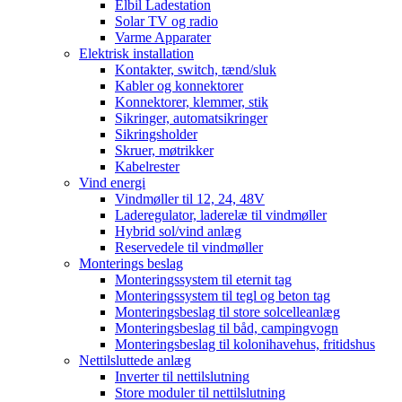
Elbil Ladestation
Solar TV og radio
Varme Apparater
Elektrisk installation
Kontakter, switch, tænd/sluk
Kabler og konnektorer
Konnektorer, klemmer, stik
Sikringer, automatsikringer
Sikringsholder
Skruer, møtrikker
Kabelrester
Vind energi
Vindmøller til 12, 24, 48V
Laderegulator, laderelæ til vindmøller
Hybrid sol/vind anlæg
Reservedele til vindmøller
Monterings beslag
Monteringssystem til eternit tag
Monteringssystem til tegl og beton tag
Monteringsbeslag til store solcelleanlæg
Monteringsbeslag til båd, campingvogn
Monteringsbeslag til kolonihavehus, fritidshus
Nettilsluttede anlæg
Inverter til nettilslutning
Store moduler til nettilslutning