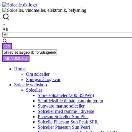
All
MENU
MENU
Home
Om solceller
Spørgsmål og svar
Solcelle webshop
Solceller
Store solpaneler (200-350Wp)
Semifleksible til båd, campingvogn
Sunware marine solceller
Solceller med ramme - diverse
Phaesun Solceller Sun Plus
Solcelle Phaesun Sun Peak SPR
Solceller Phaesun Sun Pearl