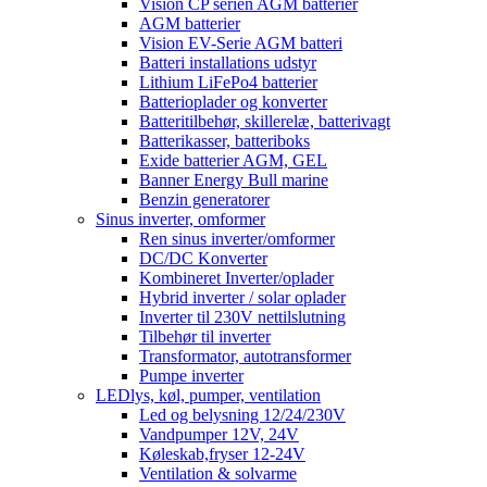
Vision CP serien AGM batterier
AGM batterier
Vision EV-Serie AGM batteri
Batteri installations udstyr
Lithium LiFePo4 batterier
Batterioplader og konverter
Batteritilbehør, skillerelæ, batterivagt
Batterikasser, batteriboks
Exide batterier AGM, GEL
Banner Energy Bull marine
Benzin generatorer
Sinus inverter, omformer
Ren sinus inverter/omformer
DC/DC Konverter
Kombineret Inverter/oplader
Hybrid inverter / solar oplader
Inverter til 230V nettilslutning
Tilbehør til inverter
Transformator, autotransformer
Pumpe inverter
LEDlys, køl, pumper, ventilation
Led og belysning 12/24/230V
Vandpumper 12V, 24V
Køleskab,fryser 12-24V
Ventilation & solvarme