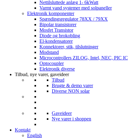
Nettilsluttede anlæg 1- 6kWatt
Varmt vand systemer med solpaneller
Elektronik komponenter
Spændingsregulator 78XX / 79XX
Bipolar transistorer
Mosfet Transistor
Diode og brokobling
El-kondensatorer
Konnektorer, stik, tilslutninger
Modstand
Microcontrollers ZILOG, Intel, NEC, PIC IC
Optocoupler
Elektronik diverse
Tilbud, nye varer, gaveideer
Tilbud
Brugte & demo varer
Diverse NON solar
Gaveideer
Nye varer i shoppen
Kontakt
English