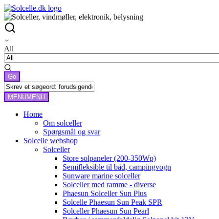
All
MENU
MENU
Home
Om solceller
Spørgsmål og svar
Solcelle webshop
Solceller
Store solpaneler (200-350Wp)
Semifleksible til båd, campingvogn
Sunware marine solceller
Solceller med ramme - diverse
Phaesun Solceller Sun Plus
Solcelle Phaesun Sun Peak SPR
Solceller Phaesun Sun Pearl