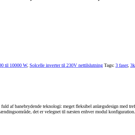
000 til 10000 W
,
Solcelle inverter til 230V nettilslutning
Tags:
3 faser
,
3k
ld af banebrydende teknologi: meget fleksibel anlægsdesign med tre
pændingsområde, det er velegnet til næsten enhver modul konfiguration