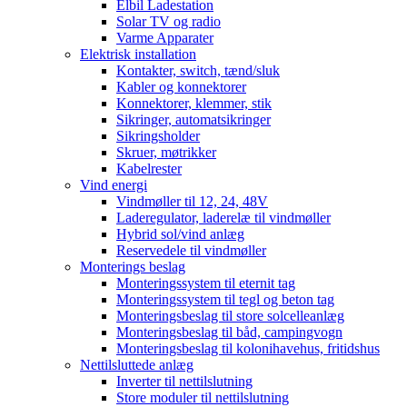
Elbil Ladestation
Solar TV og radio
Varme Apparater
Elektrisk installation
Kontakter, switch, tænd/sluk
Kabler og konnektorer
Konnektorer, klemmer, stik
Sikringer, automatsikringer
Sikringsholder
Skruer, møtrikker
Kabelrester
Vind energi
Vindmøller til 12, 24, 48V
Laderegulator, laderelæ til vindmøller
Hybrid sol/vind anlæg
Reservedele til vindmøller
Monterings beslag
Monteringssystem til eternit tag
Monteringssystem til tegl og beton tag
Monteringsbeslag til store solcelleanlæg
Monteringsbeslag til båd, campingvogn
Monteringsbeslag til kolonihavehus, fritidshus
Nettilsluttede anlæg
Inverter til nettilslutning
Store moduler til nettilslutning