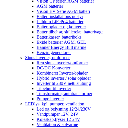
Vision CP serien AGM batterier
AGM batterier
Vision EV-Serie AGM batteri
Batteri installations udstyr
Lithium LiFePo4 batterier
Batterioplader og konverter
Batteritilbehør, skillerelæ, batterivagt
Batterikasser, batteriboks
Exide batterier AGM, GEL
Banner Energy Bull marine
Benzin generatorer
Sinus inverter, omformer
Ren sinus inverter/omformer
DC/DC Konverter
Kombineret Inverter/oplader
Hybrid inverter / solar oplader
Inverter til 230V nettilslutning
Tilbehør til inverter
Transformator, autotransformer
Pumpe inverter
LEDlys, køl, pumper, ventilation
Led og belysning 12/24/230V
Vandpumper 12V, 24V
Køleskab,fryser 12-24V
Ventilation & solvarme