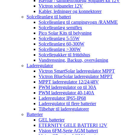
Bærbar / sammenfoldelig Solpanel kit 12V
Victron solpaneler 12V
Kabler, ledninger og konnektorer
Solcelleanlæg til batteri
Solcelleanlæg til campingvogn /RAMME
Solcelleanlæg semiflex
Pico Solar Kits til belysning
Solcelleanlæg 5-55W
Solcelleanlæg 60-300W
Solcelleanlæg >300W
Solcellepakker til fritidshus
Vandrensning, Backup, overvågning
Laderegulator
Victron SmartSolar laderegulator MPPT
Victron BlueSolar laderegulator MPPT
MPPT laderegulator 12/24/48V
PWM laderegulator op til 30A
PWM laderegulator 40-140A
Laderegulator IP65-IP68
Laderegulator til flere batterier
Tilbehør til laderegulatorer
Batterier
GEL batterier
ETERNITY GELE BATTERI 12V
Vision 6FM-Serie AGM batteri