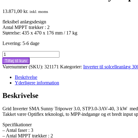
13.871,00
kr.
inkl. moms
fleksibel anlægsdesign
Antal MPPT trækker : 2
Størrelse: 435 x 470 x 176 mm / 17 kg
Levering: 5-6 dage
Grid
Inverter
Tilføj til kurv
SMA
Varenummer (SKU):
321171
Kategorier:
Inverter til solcelleanlæg 3
Sunny
Tripower
Beskrivelse
3.0,
Yderligere information
STP3.0-
3AV-
Beskrivelse
40,
3kW
Grid Inverter SMA Sunny Tripower 3.0, STP3.0-3AV-40, 3 kW med fu
antal
Takket være Optiflex teknologi, to MPP-indgange og et bredt input s
Specifikationer
– Antal faser : 3
– Antal MPPT trækker : 2