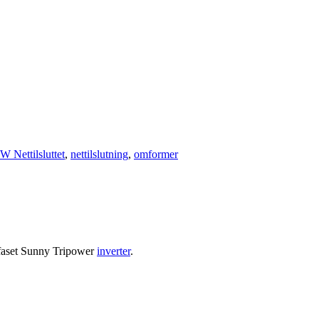
W Nettilsluttet
,
nettilslutning
,
omformer
faset Sunny Tripower
inverter
.
.