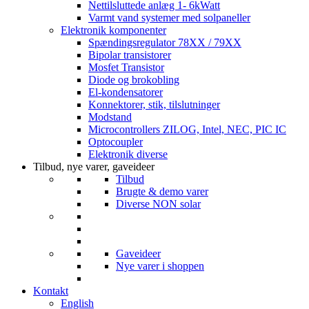
Nettilsluttede anlæg 1- 6kWatt
Varmt vand systemer med solpaneller
Elektronik komponenter
Spændingsregulator 78XX / 79XX
Bipolar transistorer
Mosfet Transistor
Diode og brokobling
El-kondensatorer
Konnektorer, stik, tilslutninger
Modstand
Microcontrollers ZILOG, Intel, NEC, PIC IC
Optocoupler
Elektronik diverse
Tilbud, nye varer, gaveideer
Tilbud
Brugte & demo varer
Diverse NON solar
Gaveideer
Nye varer i shoppen
Kontakt
English