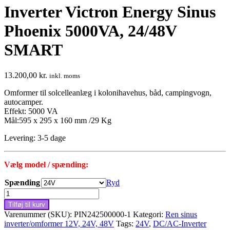
Inverter Victron Energy Sinus
Phoenix 5000VA, 24/48V
SMART
13.200,00
kr.
inkl. moms
Omformer til solcelleanlæg i kolonihavehus, båd, campingvogn,
autocamper.
Effekt: 5000 VA
Mål:595 x 295 x 160 mm /29 Kg
Levering: 3-5 dage
Vælg model / spænding:
Spænding
Ryd
Inverter
Victron
Tilføj til kurv
Energy
Varenummer (SKU):
PIN242500000-1
Kategori:
Ren sinus
Sinus
inverter/omformer 12V, 24V, 48V
Tags:
24V
,
DC/AC-Inverter
Phoenix