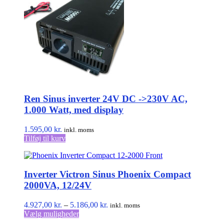
Ren Sinus inverter 24V DC ->230V AC,
1.000 Watt, med display
1.595,00
kr.
inkl. moms
Tilføj til kurv
Inverter Victron Sinus Phoenix Compact
2000VA, 12/24V
Prisinterval:
4.927,00
kr.
–
5.186,00
kr.
inkl. moms
Dette
4.927,00 kr.
Vælg muligheder
vare
til