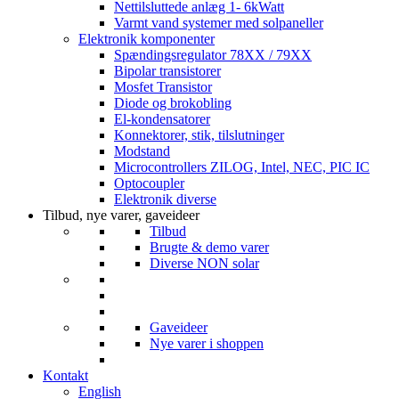
Nettilsluttede anlæg 1- 6kWatt
Varmt vand systemer med solpaneller
Elektronik komponenter
Spændingsregulator 78XX / 79XX
Bipolar transistorer
Mosfet Transistor
Diode og brokobling
El-kondensatorer
Konnektorer, stik, tilslutninger
Modstand
Microcontrollers ZILOG, Intel, NEC, PIC IC
Optocoupler
Elektronik diverse
Tilbud, nye varer, gaveideer
Tilbud
Brugte & demo varer
Diverse NON solar
Gaveideer
Nye varer i shoppen
Kontakt
English