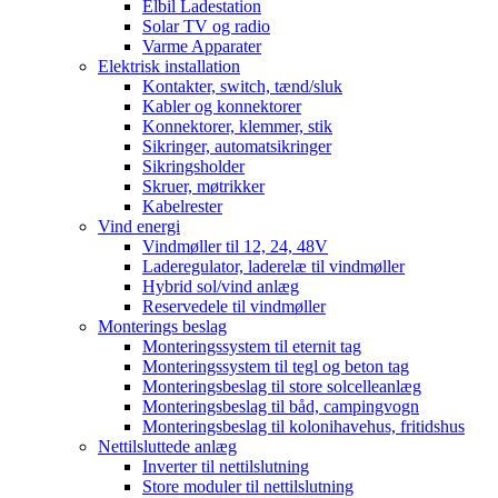
Elbil Ladestation
Solar TV og radio
Varme Apparater
Elektrisk installation
Kontakter, switch, tænd/sluk
Kabler og konnektorer
Konnektorer, klemmer, stik
Sikringer, automatsikringer
Sikringsholder
Skruer, møtrikker
Kabelrester
Vind energi
Vindmøller til 12, 24, 48V
Laderegulator, laderelæ til vindmøller
Hybrid sol/vind anlæg
Reservedele til vindmøller
Monterings beslag
Monteringssystem til eternit tag
Monteringssystem til tegl og beton tag
Monteringsbeslag til store solcelleanlæg
Monteringsbeslag til båd, campingvogn
Monteringsbeslag til kolonihavehus, fritidshus
Nettilsluttede anlæg
Inverter til nettilslutning
Store moduler til nettilslutning