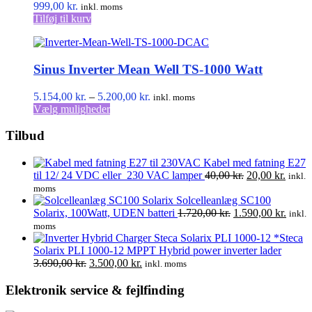
999,00
kr.
inkl. moms
Tilføj til kurv
Sinus Inverter Mean Well TS-1000 Watt
Prisinterval:
5.154,00
kr.
–
5.200,00
kr.
inkl. moms
Dette
5.154,00 kr.
Vælg muligheder
vare
til
har
5.200,00 kr.
Tilbud
flere
varianter.
Kabel med fatning E27
Mulighederne
Den
Den
til 12/ 24 VDC eller 230 VAC lamper
40,00
kr.
20,00
kr.
inkl.
kan
oprindelige
aktuel
moms
vælges
pris
pris
Solcelleanlæg SC100
på
Den
var:
er:
Den
Solarix, 100Watt, UDEN batteri
1.720,00
kr.
1.590,00
kr.
inkl.
varesiden
oprindelige
40,00 kr..
20,00 
aktuel
moms
pris
pris
*Steca
var:
er:
Solarix PLI 1000-12 MPPT Hybrid power inverter lader
Den
Den
1.720,00 kr..
1.590,
3.690,00
kr.
3.500,00
kr.
inkl. moms
oprindelige
aktuelle
pris
pris
Elektronik service & fejlfinding
var:
er: