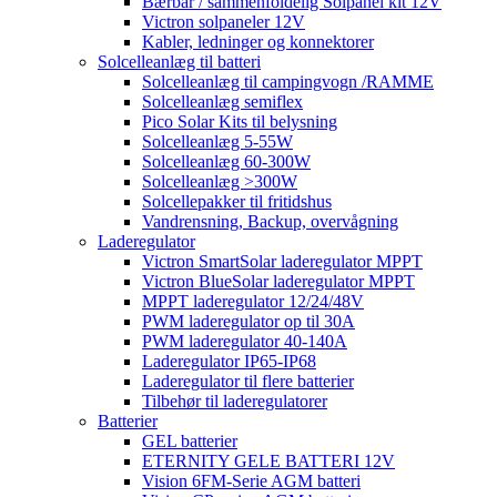
Bærbar / sammenfoldelig Solpanel kit 12V
Victron solpaneler 12V
Kabler, ledninger og konnektorer
Solcelleanlæg til batteri
Solcelleanlæg til campingvogn /RAMME
Solcelleanlæg semiflex
Pico Solar Kits til belysning
Solcelleanlæg 5-55W
Solcelleanlæg 60-300W
Solcelleanlæg >300W
Solcellepakker til fritidshus
Vandrensning, Backup, overvågning
Laderegulator
Victron SmartSolar laderegulator MPPT
Victron BlueSolar laderegulator MPPT
MPPT laderegulator 12/24/48V
PWM laderegulator op til 30A
PWM laderegulator 40-140A
Laderegulator IP65-IP68
Laderegulator til flere batterier
Tilbehør til laderegulatorer
Batterier
GEL batterier
ETERNITY GELE BATTERI 12V
Vision 6FM-Serie AGM batteri