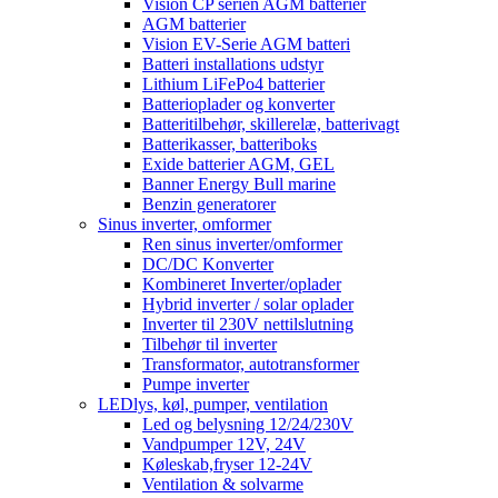
Vision CP serien AGM batterier
AGM batterier
Vision EV-Serie AGM batteri
Batteri installations udstyr
Lithium LiFePo4 batterier
Batterioplader og konverter
Batteritilbehør, skillerelæ, batterivagt
Batterikasser, batteriboks
Exide batterier AGM, GEL
Banner Energy Bull marine
Benzin generatorer
Sinus inverter, omformer
Ren sinus inverter/omformer
DC/DC Konverter
Kombineret Inverter/oplader
Hybrid inverter / solar oplader
Inverter til 230V nettilslutning
Tilbehør til inverter
Transformator, autotransformer
Pumpe inverter
LEDlys, køl, pumper, ventilation
Led og belysning 12/24/230V
Vandpumper 12V, 24V
Køleskab,fryser 12-24V
Ventilation & solvarme