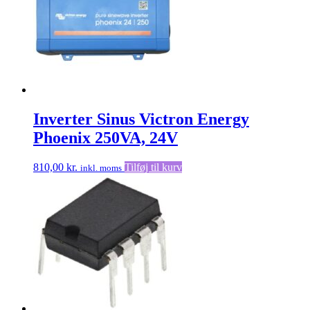
Mulighedern
kan
vælges
på
varesiden
Inverter Sinus Victron Energy
Phoenix 250VA, 24V
810,00
kr.
Tilføj til kurv
inkl. moms