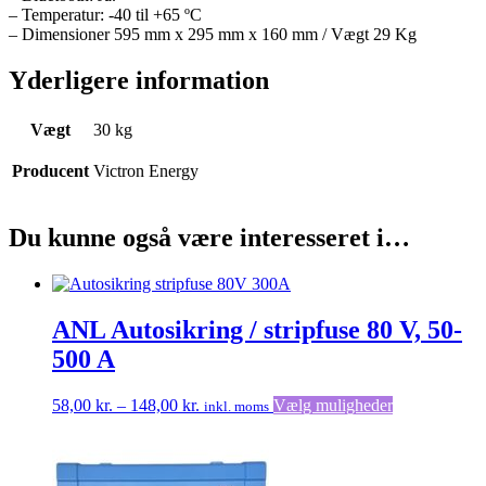
– Temperatur: -40 til +65 ºC
– Dimensioner 595 mm x 295 mm x 160 mm / Vægt 29 Kg
Yderligere information
Vægt
30 kg
Producent
Victron Energy
Du kunne også være interesseret i…
ANL Autosikring / stripfuse 80 V, 50-
500 A
Prisinterval:
Dette
58,00
kr.
–
148,00
kr.
Vælg muligheder
inkl. moms
58,00 kr.
vare
til
har
148,00 kr.
flere
varianter.