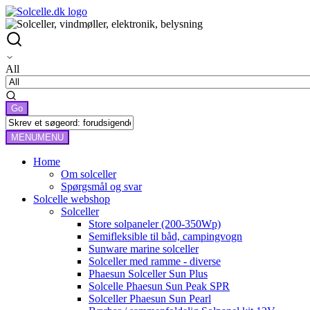
All
MENU
MENU
Home
Om solceller
Spørgsmål og svar
Solcelle webshop
Solceller
Store solpaneler (200-350Wp)
Semifleksible til båd, campingvogn
Sunware marine solceller
Solceller med ramme - diverse
Phaesun Solceller Sun Plus
Solcelle Phaesun Sun Peak SPR
Solceller Phaesun Sun Pearl