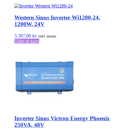
vare
har
flere
Western Sinus Inverter Wi1200-24,
varianter.
Mulighederne
1200W, 24V
kan
vælges
5.387,00
kr.
inkl. moms
på
Tilføj til kurv
varesiden
Inverter Sinus Victron Energy Phoenix
250VA, 48V