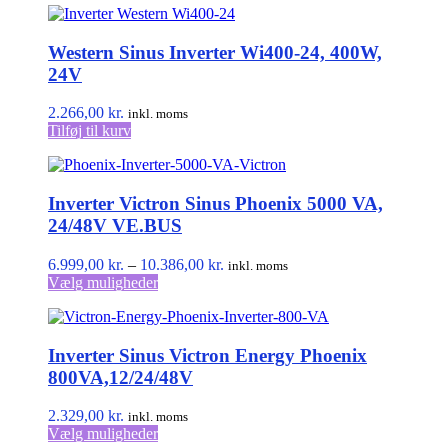
har
5.186,00 kr.
flere
Western Sinus Inverter Wi400-24, 400W,
varianter.
Mulighederne
24V
kan
vælges
2.266,00
kr.
inkl. moms
på
Tilføj til kurv
varesiden
Inverter Victron Sinus Phoenix 5000 VA,
24/48V VE.BUS
Prisinterval:
6.999,00
kr.
–
10.386,00
kr.
inkl. moms
Dette
6.999,00 kr.
Vælg muligheder
vare
til
har
10.386,00 kr.
flere
Inverter Sinus Victron Energy Phoenix
varianter.
Mulighederne
800VA,12/24/48V
kan
vælges
2.329,00
kr.
inkl. moms
på
Dette
Vælg muligheder
varesiden