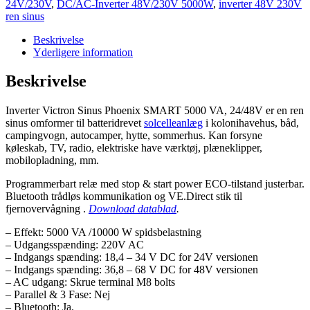
24V/230V
,
DC/AC-Inverter 48V/230V 5000W
,
inverter 48V 230V
5000VA,
ren sinus
24/48V
SMART
Beskrivelse
antal
Yderligere information
Beskrivelse
Inverter Victron Sinus Phoenix SMART 5000 VA, 24/48V er en ren
sinus omformer til batteridrevet
solcelleanlæg
i kolonihavehus, båd,
campingvogn, autocamper, hytte, sommerhus. Kan forsyne
køleskab, TV, radio, elektriske have værktøj, plæneklipper,
mobilopladning, mm.
Programmerbart relæ med stop & start power ECO-tilstand justerbar.
Bluetooth trådløs kommunikation og VE.Direct stik til
fjernovervågning .
Download datablad
.
– Effekt: 5000 VA /10000 W spidsbelastning
– Udgangsspænding: 220V AC
– Indgangs spænding: 18,4 – 34 V DC for 24V versionen
– Indgangs spænding: 36,8 – 68 V DC for 48V versionen
– AC udgang: Skrue terminal M8 bolts
– Parallel & 3 Fase: Nej
– Bluetooth: Ja.