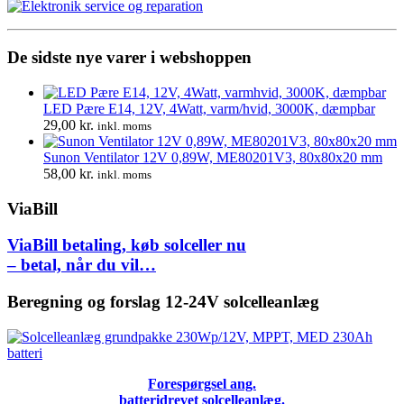
3.690,00 kr..
3.500,00 kr..
De sidste nye varer i webshoppen
LED Pære E14, 12V, 4Watt, varm/hvid, 3000K, dæmpbar
29,00
kr.
inkl. moms
Sunon Ventilator 12V 0,89W, ME80201V3, 80x80x20 mm
58,00
kr.
inkl. moms
ViaBill
ViaBill betaling, køb solceller nu
– betal, når du vil…
Beregning og forslag 12-24V solcelleanlæg
Forespørgsel ang.
batteridrevet solcelleanlæg.