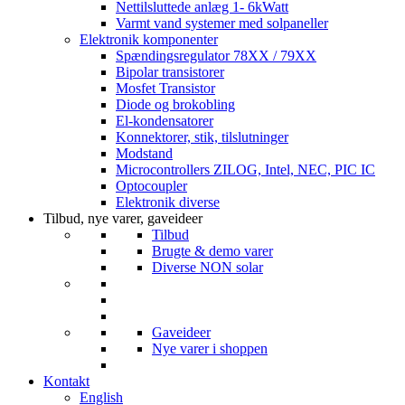
Nettilsluttede anlæg 1- 6kWatt
Varmt vand systemer med solpaneller
Elektronik komponenter
Spændingsregulator 78XX / 79XX
Bipolar transistorer
Mosfet Transistor
Diode og brokobling
El-kondensatorer
Konnektorer, stik, tilslutninger
Modstand
Microcontrollers ZILOG, Intel, NEC, PIC IC
Optocoupler
Elektronik diverse
Tilbud, nye varer, gaveideer
Tilbud
Brugte & demo varer
Diverse NON solar
Gaveideer
Nye varer i shoppen
Kontakt
English