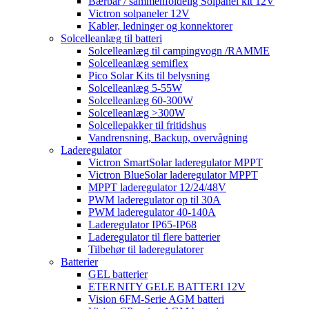
Bærbar / sammenfoldelig Solpanel kit 12V
Victron solpaneler 12V
Kabler, ledninger og konnektorer
Solcelleanlæg til batteri
Solcelleanlæg til campingvogn /RAMME
Solcelleanlæg semiflex
Pico Solar Kits til belysning
Solcelleanlæg 5-55W
Solcelleanlæg 60-300W
Solcelleanlæg >300W
Solcellepakker til fritidshus
Vandrensning, Backup, overvågning
Laderegulator
Victron SmartSolar laderegulator MPPT
Victron BlueSolar laderegulator MPPT
MPPT laderegulator 12/24/48V
PWM laderegulator op til 30A
PWM laderegulator 40-140A
Laderegulator IP65-IP68
Laderegulator til flere batterier
Tilbehør til laderegulatorer
Batterier
GEL batterier
ETERNITY GELE BATTERI 12V
Vision 6FM-Serie AGM batteri