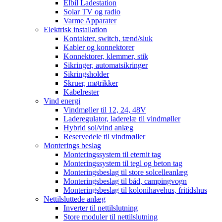
Elbil Ladestation
Solar TV og radio
Varme Apparater
Elektrisk installation
Kontakter, switch, tænd/sluk
Kabler og konnektorer
Konnektorer, klemmer, stik
Sikringer, automatsikringer
Sikringsholder
Skruer, møtrikker
Kabelrester
Vind energi
Vindmøller til 12, 24, 48V
Laderegulator, laderelæ til vindmøller
Hybrid sol/vind anlæg
Reservedele til vindmøller
Monterings beslag
Monteringssystem til eternit tag
Monteringssystem til tegl og beton tag
Monteringsbeslag til store solcelleanlæg
Monteringsbeslag til båd, campingvogn
Monteringsbeslag til kolonihavehus, fritidshus
Nettilsluttede anlæg
Inverter til nettilslutning
Store moduler til nettilslutning