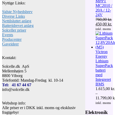
MPPT
Nyttige Links:
MC2010 /
20A / 12-
Sidste Nyhedsbrev
24V
Diverse Links
760,00
kr.
Nettilsluttet anlæg
Den
D
450,00
kr.
Batteridrevet anlæg
oprindelige
ak
inkl. moms
Solceller priser
pris
pr
Events
var:
er
Producenter
760,00 kr..
45
Gaveideer
Victron
Energy
Kontakt:
Lithium
SuperPack
Solcelle.dk ApS
batteri
Mellemhøjen 5
med
8800 Viborg
Integreret
Telefontid: Mandag-Fredag kl. 10-14
BMS
Tel: 41 67 44 67
1.615,00
kr.
info@solcelle.dk
–
11.799,00
k
Prisinterval:
inkl. moms
Webshop info:
1.615,00 kr.
Alle priser er i DKK inkl. moms og eksklusiv
til
Elektronik
fragtgebyr