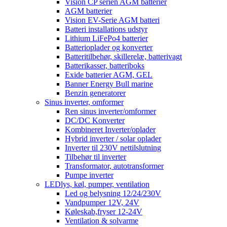
Vision CP serien AGM batterier
AGM batterier
Vision EV-Serie AGM batteri
Batteri installations udstyr
Lithium LiFePo4 batterier
Batterioplader og konverter
Batteritilbehør, skillerelæ, batterivagt
Batterikasser, batteriboks
Exide batterier AGM, GEL
Banner Energy Bull marine
Benzin generatorer
Sinus inverter, omformer
Ren sinus inverter/omformer
DC/DC Konverter
Kombineret Inverter/oplader
Hybrid inverter / solar oplader
Inverter til 230V nettilslutning
Tilbehør til inverter
Transformator, autotransformer
Pumpe inverter
LEDlys, køl, pumper, ventilation
Led og belysning 12/24/230V
Vandpumper 12V, 24V
Køleskab,fryser 12-24V
Ventilation & solvarme