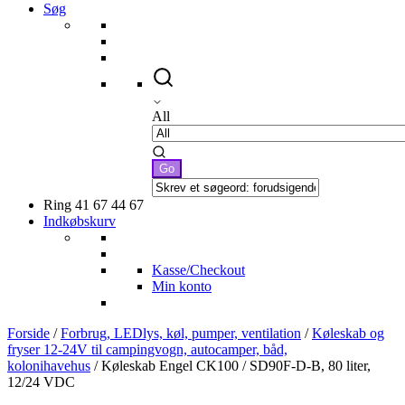
Søg
All
Ring 41 67 44 67
Indkøbskurv
Kasse/Checkout
Min konto
Forside
/
Forbrug, LEDlys, køl, pumper, ventilation
/
Køleskab og
fryser 12-24V til campingvogn, autocamper, båd,
kolonihavehus
/ Køleskab Engel CK100 / SD90F-D-B, 80 liter,
12/24 VDC