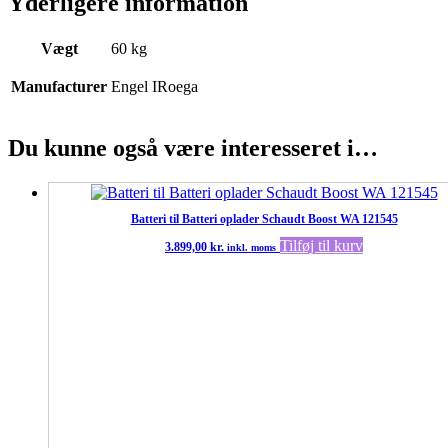
Yderligere information
Vægt
60 kg
Manufacturer
Engel IRoega
Du kunne også være interesseret i…
Batteri til Batteri oplader Schaudt Boost WA 121545
Tilføj til kurv
3.899,00
kr.
inkl. moms