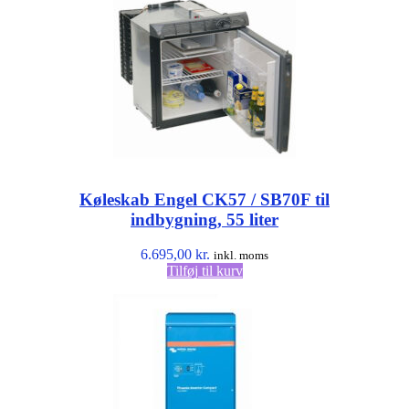
Køleskab Engel CK57 / SB70F til
indbygning, 55 liter
6.695,00
kr.
inkl. moms
Tilføj til kurv