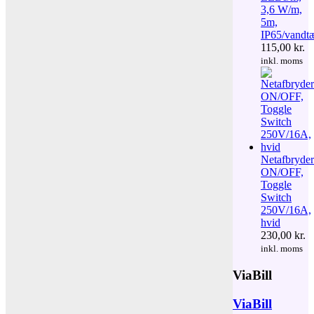
3,6 W/m,
5m,
IP65/vandt
115,00
kr.
inkl. moms
Netafbryder
ON/OFF,
Toggle
Switch
250V/16A,
hvid
230,00
kr.
inkl. moms
ViaBill
ViaBill