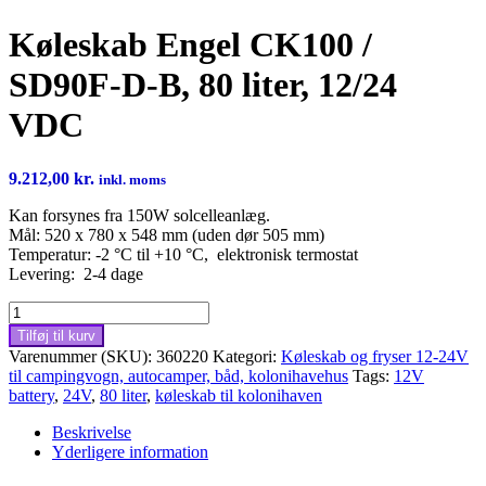
Køleskab Engel CK100 /
SD90F-D-B, 80 liter, 12/24
VDC
9.212,00
kr.
inkl. moms
Kan forsynes fra 150W solcelleanlæg.
Mål: 520 x 780 x 548 mm (uden dør 505 mm)
Temperatur: -2 °C til +10 °C, elektronisk termostat
Levering: 2-4 dage
Køleskab
Engel
Tilføj til kurv
CK100
Varenummer (SKU):
360220
Kategori:
Køleskab og fryser 12-24V
/
til campingvogn, autocamper, båd, kolonihavehus
Tags:
12V
SD90F-
battery
,
24V
,
80 liter
,
køleskab til kolonihaven
D-
B,
Beskrivelse
80
Yderligere information
liter,
12/24