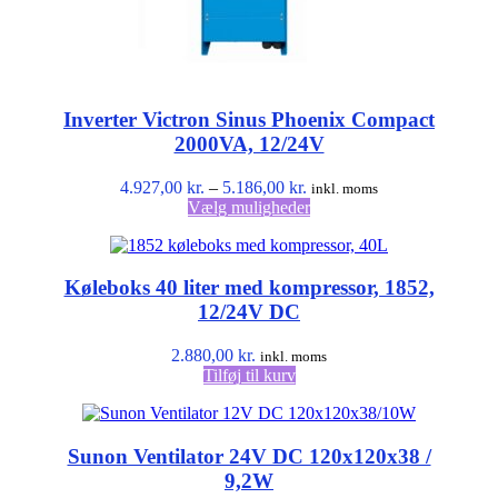
Inverter Victron Sinus Phoenix Compact
2000VA, 12/24V
Prisinterval:
4.927,00
kr.
–
5.186,00
kr.
inkl. moms
4.927,00 kr.
Dette
Vælg muligheder
til
vare
5.186,00 kr.
har
flere
Køleboks 40 liter med kompressor, 1852,
varianter.
Mulighederne
12/24V DC
kan
vælges
2.880,00
kr.
inkl. moms
på
Tilføj til kurv
varesiden
Sunon Ventilator 24V DC 120x120x38 /
9,2W