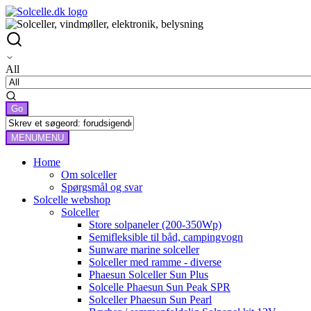
All
MENU
MENU
Home
Om solceller
Spørgsmål og svar
Solcelle webshop
Solceller
Store solpaneler (200-350Wp)
Semifleksible til båd, campingvogn
Sunware marine solceller
Solceller med ramme - diverse
Phaesun Solceller Sun Plus
Solcelle Phaesun Sun Peak SPR
Solceller Phaesun Sun Pearl