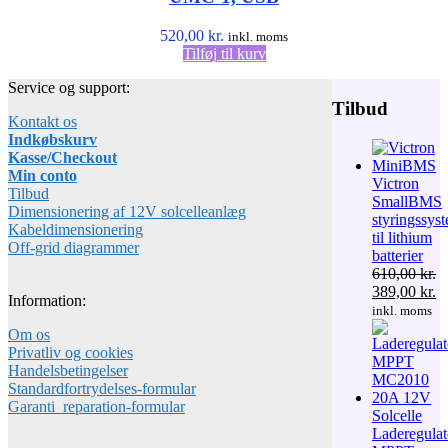
520,00
kr.
inkl. moms
Tilføj til kurv
Service og support:
Tilbud
Kontakt os
Indkøbskurv
Kasse/Checkout
Min conto
Victron
Tilbud
SmallBMS
Dimensionering af 12V solcelleanlæg
styringssys
Kabeldimensionering
til lithium
Off-grid diagrammer
batterier
610,00
kr.
Den
D
389,00
kr.
Information:
oprindelige
ak
inkl. moms
pris
pr
Om os
var:
er
Privatliv og cookies
610,00 kr..
38
Handelsbetingelser
Standardfortrydelses-formular
Garanti_reparation-formular
Solcelle
Laderegulat