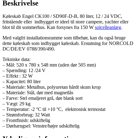
Beskrivelse
VDC
antal
Køleskab Engel CK100 / SD90F-D-B, 80 liter, 12 / 24 VDC,
fritstående eller indbygget er ideel til store campere, yachter eller
blot til dit sommerhus. Kan forsynes fra 150 W
solcelleanlæg
.
Med valgfri installationsramme som tilbehør, kan du også bruge
dette køleskab som indbygget køleskab. Erstatning for NORCOLD
DC/DE/EV 0788/390/490.
Tekniske data:
– Mål: 520 x 780 x 548 mm (uden dør 505 mm)
– Spænding: 12 /24 V
– Effekt : 32 W
– Kapacitet: 80 liter
– Materiale: Metalhus, polyuretan hårdt skum krop
– Materiale: Stål, dør med magnetlås
– Farve: Stel emaljeret grå, dør blank sort
– Vægt: 29 kg
– Temperatur: -2 °C til +10 °C, elektronisk termostat
– Strømforbrug: 32 Watt
– Frontfinish: udskiftelig
– Dørhængsel: Venstre/højre udskiftelig