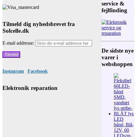
11.799,00 kr
service &
fejlfinding
Tilmeld dig nyhedsbrevet fra
Solcelle.dk
E-mail addresse:
De sidste nye
varer i
webshoppen
Instagram
Facebook
Elektronik reparation
LED
bånd, Blå,
12V, 60
LEDs/m,