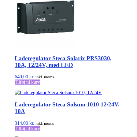
varianter.
Mulighederne
kan
vælges
på
varesiden
Laderegulator Steca Solarix PRS3030,
30A, 12/24V, med LED
640,00
kr.
inkl. moms
Tilføj til kurv
Laderegulator Steca Solsum 1010 12/24V,
10A
314,00
kr.
inkl. moms
Tilføj til kurv