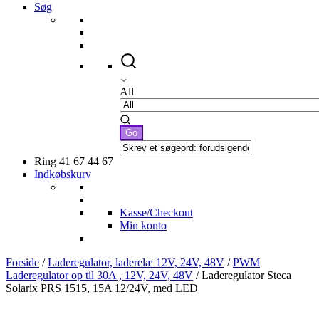
Søg
All
Ring 41 67 44 67
Indkøbskurv
Kasse/Checkout
Min konto
Forside
/
Laderegulator, laderelæ 12V, 24V, 48V
/
PWM
Laderegulator op til 30A , 12V, 24V, 48V
/ Laderegulator Steca
Solarix PRS 1515, 15A 12/24V, med LED