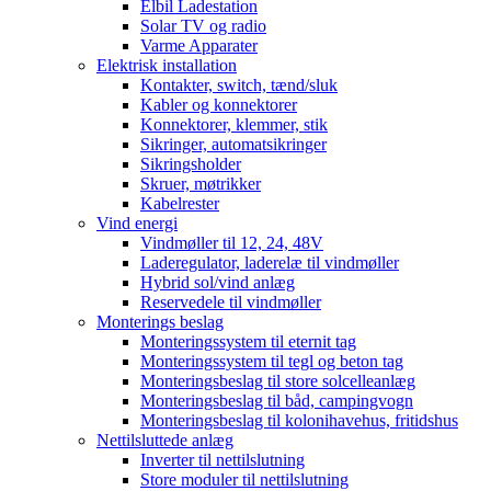
Elbil Ladestation
Solar TV og radio
Varme Apparater
Elektrisk installation
Kontakter, switch, tænd/sluk
Kabler og konnektorer
Konnektorer, klemmer, stik
Sikringer, automatsikringer
Sikringsholder
Skruer, møtrikker
Kabelrester
Vind energi
Vindmøller til 12, 24, 48V
Laderegulator, laderelæ til vindmøller
Hybrid sol/vind anlæg
Reservedele til vindmøller
Monterings beslag
Monteringssystem til eternit tag
Monteringssystem til tegl og beton tag
Monteringsbeslag til store solcelleanlæg
Monteringsbeslag til båd, campingvogn
Monteringsbeslag til kolonihavehus, fritidshus
Nettilsluttede anlæg
Inverter til nettilslutning
Store moduler til nettilslutning