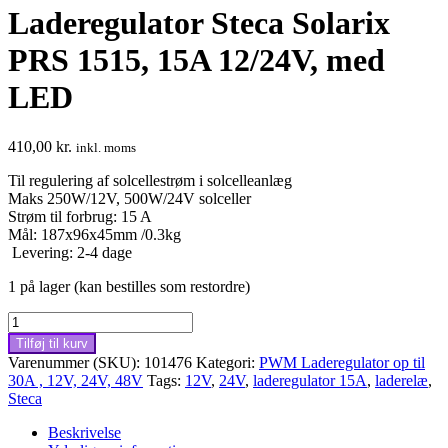
Laderegulator Steca Solarix
PRS 1515, 15A 12/24V, med
LED
410,00
kr.
inkl. moms
Til regulering af solcellestrøm i solcelleanlæg
Maks 250W/12V, 500W/24V solceller
Strøm til forbrug: 15 A
Mål: 187x96x45mm /0.3kg
Levering: 2-4 dage
1 på lager (kan bestilles som restordre)
Laderegulator
Steca
Tilføj til kurv
Solarix
Varenummer (SKU):
101476
Kategori:
PWM Laderegulator op til
PRS
30A , 12V, 24V, 48V
Tags:
12V
,
24V
,
laderegulator 15A
,
laderelæ
,
1515,
Steca
15A
12/24V,
Beskrivelse
med