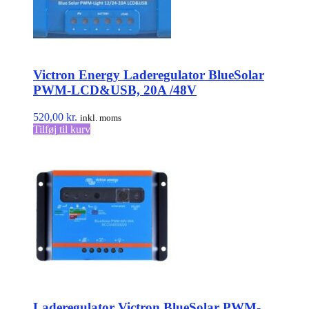
Victron Energy Laderegulator BlueSolar
PWM-LCD&USB, 20A /48V
520,00
kr.
inkl. moms
Tilføj til kurv
Laderegulator Victron BlueSolar PWM-