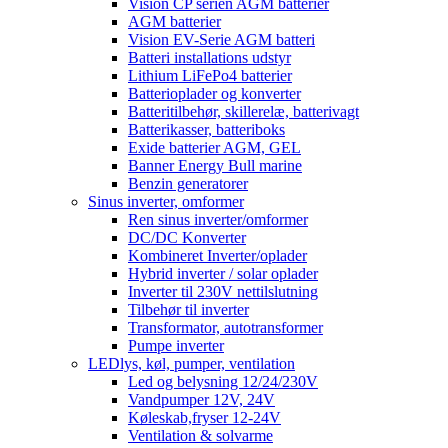
Vision CP serien AGM batterier
AGM batterier
Vision EV-Serie AGM batteri
Batteri installations udstyr
Lithium LiFePo4 batterier
Batterioplader og konverter
Batteritilbehør, skillerelæ, batterivagt
Batterikasser, batteriboks
Exide batterier AGM, GEL
Banner Energy Bull marine
Benzin generatorer
Sinus inverter, omformer
Ren sinus inverter/omformer
DC/DC Konverter
Kombineret Inverter/oplader
Hybrid inverter / solar oplader
Inverter til 230V nettilslutning
Tilbehør til inverter
Transformator, autotransformer
Pumpe inverter
LEDlys, køl, pumper, ventilation
Led og belysning 12/24/230V
Vandpumper 12V, 24V
Køleskab,fryser 12-24V
Ventilation & solvarme