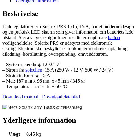
Yderligere information
LED
antal
Beskrivelse
Laderegulator Steca Solarix PRS 1515, 15 A, har et moderne design
og en praktisk LED skærm som giver information om batteriets lade
tilstand. Steca’s nyeste algoritmer resulterer i optimale
batteri
vedligeholdelse. Solarix PRS er udstyret med elektronisk
sikring. Elektroniske beskyttelses funktioner mod over opladning,
afladning, kortslutning, overspænding, omvendt strøm.
– System spænding: 12 /24 V
– Strøm fra
solcellen
: 15 A (250 W / 12 V, 500 W / 24 V)
– Strøm til forbrug: 15 A
– Mål: 187 mm x 96 mm x 45 mm / 345 gr
– Temperatur: – 25 °C til + 50 °C
Download manual
,
Download datablad
Yderligere information
Vægt
0,45 kg