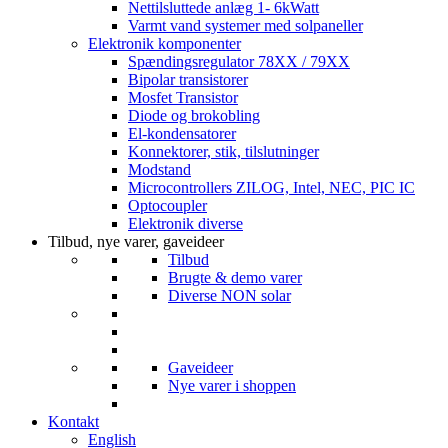
Nettilsluttede anlæg 1- 6kWatt
Varmt vand systemer med solpaneller
Elektronik komponenter
Spændingsregulator 78XX / 79XX
Bipolar transistorer
Mosfet Transistor
Diode og brokobling
El-kondensatorer
Konnektorer, stik, tilslutninger
Modstand
Microcontrollers ZILOG, Intel, NEC, PIC IC
Optocoupler
Elektronik diverse
Tilbud, nye varer, gaveideer
Tilbud
Brugte & demo varer
Diverse NON solar
Gaveideer
Nye varer i shoppen
Kontakt
English