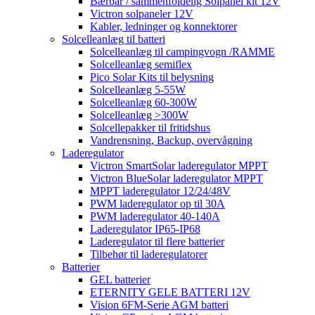
Bærbar / sammenfoldelig Solpanel kit 12V
Victron solpaneler 12V
Kabler, ledninger og konnektorer
Solcelleanlæg til batteri
Solcelleanlæg til campingvogn /RAMME
Solcelleanlæg semiflex
Pico Solar Kits til belysning
Solcelleanlæg 5-55W
Solcelleanlæg 60-300W
Solcelleanlæg >300W
Solcellepakker til fritidshus
Vandrensning, Backup, overvågning
Laderegulator
Victron SmartSolar laderegulator MPPT
Victron BlueSolar laderegulator MPPT
MPPT laderegulator 12/24/48V
PWM laderegulator op til 30A
PWM laderegulator 40-140A
Laderegulator IP65-IP68
Laderegulator til flere batterier
Tilbehør til laderegulatorer
Batterier
GEL batterier
ETERNITY GELE BATTERI 12V
Vision 6FM-Serie AGM batteri