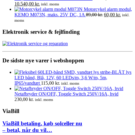
Den
var:
Den
er:
10.540,00
kr.
inkl. moms
oprindelige
6.135,00 kr..
aktuelle
3.800,00 kr..
Motorcykel alarm modul,
pris
pris
Den
Den
KEMO M073N, maks. 25V DC, 1A
89,00
kr.
60,00
kr.
inkl.
var:
er:
oprindelige
aktuell
moms
11.406,00 kr..
10.540,00 kr..
pris
pris
var:
er:
Elektronik service & fejlfinding
89,00 kr..
60,00 kr
De sidste nye varer i webshoppen
LED bånd, Blå, 12V, 60 LEDs/m, 3,6 W/m, 5m,
IP65/vandtæt
115,00
kr.
inkl. moms
Netafbryder ON/OFF, Toggle Switch 250V/16A, hvid
230,00
kr.
inkl. moms
ViaBill
ViaBill betaling, køb solceller nu
– betal, når du vil…