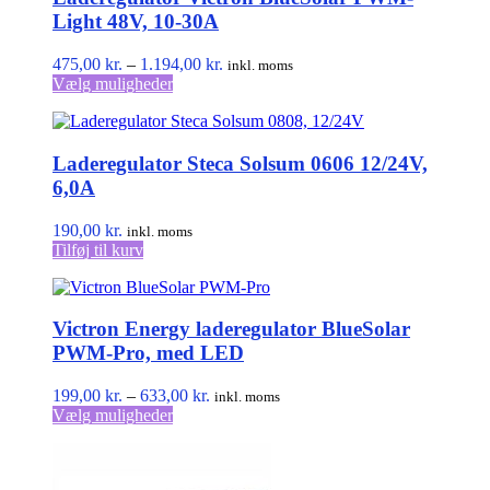
Light 48V, 10-30A
Prisinterval:
475,00
kr.
–
1.194,00
kr.
inkl. moms
Dette
475,00 kr.
Vælg muligheder
vare
til
har
1.194,00 kr.
flere
Laderegulator Steca Solsum 0606 12/24V,
varianter.
Mulighederne
6,0A
kan
vælges
190,00
kr.
inkl. moms
på
Tilføj til kurv
varesiden
Victron Energy laderegulator BlueSolar
PWM-Pro, med LED
Prisinterval:
199,00
kr.
–
633,00
kr.
inkl. moms
Dette
199,00 kr.
Vælg muligheder
vare
til
har
633,00 kr.
flere