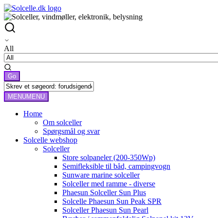
All
MENU
MENU
Home
Om solceller
Spørgsmål og svar
Solcelle webshop
Solceller
Store solpaneler (200-350Wp)
Semifleksible til båd, campingvogn
Sunware marine solceller
Solceller med ramme - diverse
Phaesun Solceller Sun Plus
Solcelle Phaesun Sun Peak SPR
Solceller Phaesun Sun Pearl