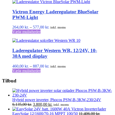
Victron Energy Laderegulator BlueSolar
PWM-Light
Prisinterval:
264,00
kr.
–
577,00
kr.
inkl. moms
Dette
264,00 kr.
Vælg muligheder
vare
til
har
577,00 kr.
flere
Laderegulator Western WR, 12/24V, 10-
varianter.
Mulighederne
30A med display
kan
vælges
Prisinterval:
460,00
kr.
–
887,00
kr.
inkl. moms
på
Dette
460,00 kr.
Vælg muligheder
varesiden
vare
til
har
887,00 kr.
Tilbud
flere
varianter.
Mulighederne
kan
Hybrid power inverter, Phocos PSW-B-3KW-230/24V
vælges
Den
Den
6.135,00
kr.
3.800,00
kr.
inkl. moms
på
oprindelige
aktuelle
Victron Inverter/lader
varesiden
pris
pris
EasySolar 12/1600/70-16 MPPT 100/50
11.406,00
kr.