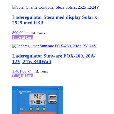
Laderegulator Steca med display Solarix
2525 med USB
890,00
kr.
inkl. moms
Tilføj til kurv
Laderegulator Sunware FOX-260, 20A/
12V, 24V, 340Watt
1.401,00
kr.
inkl. moms
Tilføj til kurv