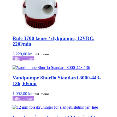
Rule 3700 lænse / dykpumpe, 12VDC,
220l/min
3.220,00
kr.
inkl. moms
Tilføj til kurv
Vandpumpe Shurflo Standard 8000-443-
136, 6l/min
1.092,00
kr.
inkl. moms
Tilføj til kurv