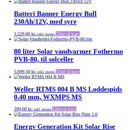
Batteri Banner Energy Bull
230Ah/12V, med syre
3.229,00
kr.
Tilføj til kurv
inkl. moms
80 liter Solar vandvarmer Fothermo
PVB-80, til solceller
5.699,50
kr.
Tilføj til kurv
inkl. moms
Weller RTMS 004 B MS Loddespids
0.40 mm, WXMPS MS
399,00
kr.
Tilføj til kurv
inkl. moms
Energy Generation Kit Solar Rise