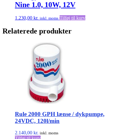
Nine 1.0, 10W, 12V
1.230,00
kr.
Tilføj til kurv
inkl. moms
Relaterede produkter
Rule 2000 GPH lænse / dykpumpe,
24VDC, 120l/min
2.140,00
kr.
inkl. moms
Tilføj til kurv