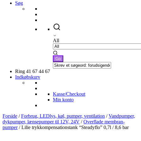
Søg
All
Ring 41 67 44 67
Indkøbskurv
Kasse/Checkout
Min konto
Forside
/
Forbrug, LEDlys, køl, pumper, ventilation
/
Vandpumper,
dykpumper, lænsepumper til 12V, 24V
/
Overflade membran-
pumper
/ Lilie trykkompensationstank “Steadyflo” 0,7l / 8,6 bar