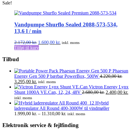
Sale!
Vandpumpe Shurflo Sealed 2088-573-534,
13,6 l / min
Den
Den
2.172,00
kr.
1.600,00
kr.
inkl. moms
oprindelige
aktuelle
Tilføj til kurv
pris
pris
var:
er:
Tilbud
2.172,00 kr..
1.600,00 kr..
Phaesun
Energy Gen 500 P bærbar PowerBox, 500W
4.220,00
kr.
Den
Den
3.295,00
kr.
inkl. moms
oprindelige
aktuelle
Victron Energy Lynx
pris
pris
Den
D
Shunt 1000A VE.Can, 12, 24, 48V
2.680,00
kr.
2.400,00
kr.
var:
er:
oprindelige
ak
inkl. moms
4.220,00 kr..
3.295,00 kr..
pris
pr
Hybrid
var:
er:
laderegulator All Round 400-3000W til vindmøller
Prisinterval:
2.680,00 kr..
2.
1.999,00
kr.
–
11.310,00
kr.
inkl. moms
1.999,00 kr.
til
Elektronik service & fejlfinding
11.310,00 kr.