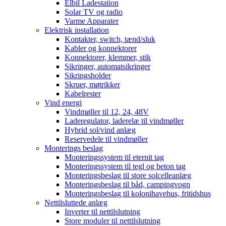
Elbil Ladestation
Solar TV og radio
Varme Apparater
Elektrisk installation
Kontakter, switch, tænd/sluk
Kabler og konnektorer
Konnektorer, klemmer, stik
Sikringer, automatsikringer
Sikringsholder
Skruer, møtrikker
Kabelrester
Vind energi
Vindmøller til 12, 24, 48V
Laderegulator, laderelæ til vindmøller
Hybrid sol/vind anlæg
Reservedele til vindmøller
Monterings beslag
Monteringssystem til eternit tag
Monteringssystem til tegl og beton tag
Monteringsbeslag til store solcelleanlæg
Monteringsbeslag til båd, campingvogn
Monteringsbeslag til kolonihavehus, fritidshus
Nettilsluttede anlæg
Inverter til nettilslutning
Store moduler til nettilslutning