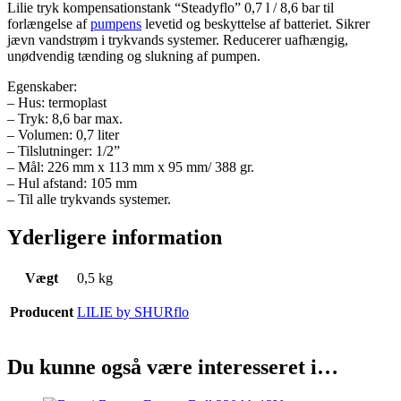
Lilie tryk kompensationstank “Steadyflo” 0,7 l / 8,6 bar til
forlængelse af
pumpens
levetid og beskyttelse af batteriet. Sikrer
jævn vandstrøm i trykvands systemer. Reducerer uafhængig,
unødvendig tænding og slukning af pumpen.
Egenskaber:
– Hus: termoplast
– Tryk: 8,6 bar max.
– Volumen: 0,7 liter
– Tilslutninger: 1/2”
– Mål: 226 mm x 113 mm x 95 mm/ 388 gr.
– Hul afstand: 105 mm
–
Til alle trykvands systemer.
Yderligere information
Vægt
0,5 kg
Producent
LILIE by SHURflo
Du kunne også være interesseret i…