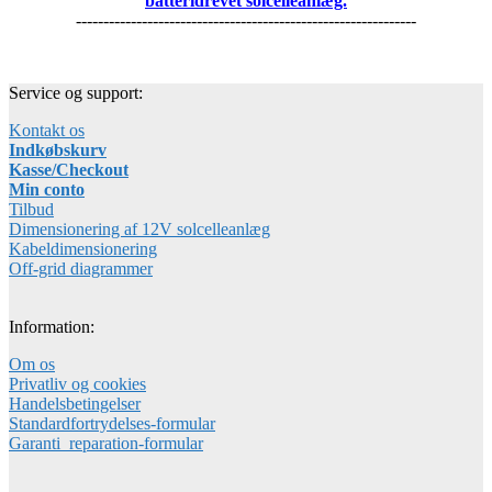
batteridrevet solcelleanlæg.
--------------------------------------------------------------
Service og support:
Kontakt os
Indkøbskurv
Kasse/Checkout
Min conto
Tilbud
Dimensionering af 12V solcelleanlæg
Kabeldimensionering
Off-grid diagrammer
Information:
Om os
Privatliv og cookies
Handelsbetingelser
Standardfortrydelses-formular
Garanti_reparation-formular