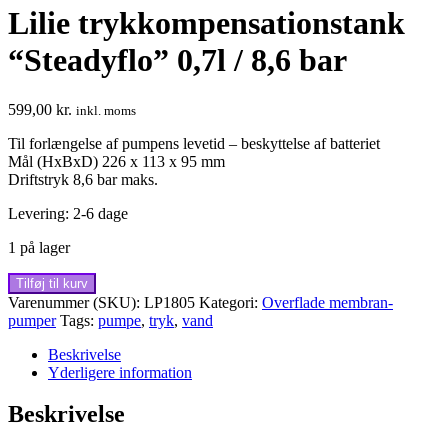
Lilie trykkompensationstank
“Steadyflo” 0,7l / 8,6 bar
599,00
kr.
inkl. moms
Til forlængelse af pumpens levetid – beskyttelse af batteriet
Mål (HxBxD) 226 x 113 x 95 mm
Driftstryk 8,6 bar maks.
Levering: 2-6 dage
1 på lager
Lilie
Tilføj til kurv
trykkompensationstank
Varenummer (SKU):
LP1805
Kategori:
Overflade membran-
"Steadyflo"
pumper
Tags:
pumpe
,
tryk
,
vand
0,7l
/
Beskrivelse
8,6
Yderligere information
bar
antal
Beskrivelse