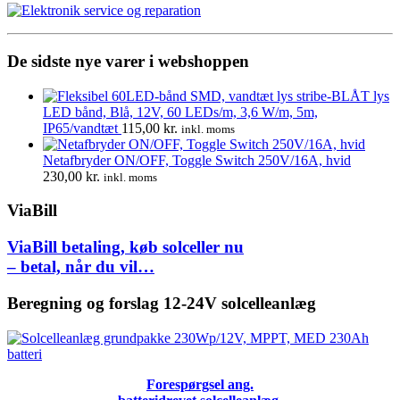
De sidste nye varer i webshoppen
LED bånd, Blå, 12V, 60 LEDs/m, 3,6 W/m, 5m,
IP65/vandtæt
115,00
kr.
inkl. moms
Netafbryder ON/OFF, Toggle Switch 250V/16A, hvid
230,00
kr.
inkl. moms
ViaBill
ViaBill betaling, køb solceller nu
– betal, når du vil…
Beregning og forslag 12-24V solcelleanlæg
Forespørgsel ang.