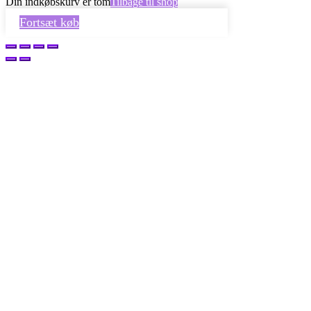
Din indkøbskurv er tom
Tilbage til shop
Fortsæt køb