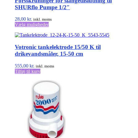
Forsskruninger for slangetilslutning til
SHURflo Pumpe 1/2″
28,00
kr.
inkl. moms
Dette
Vælg muligheder
vare
har
flere
Votronic tankelektrode 15/50 K til
varianter.
Mulighederne
drikevandsmåler, 15-50 cm
kan
vælges
555,00
kr.
inkl. moms
på
Tilføj til kurv
varesiden