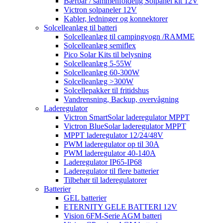
Bærbar / sammenfoldelig Solpanel kit 12V
Victron solpaneler 12V
Kabler, ledninger og konnektorer
Solcelleanlæg til batteri
Solcelleanlæg til campingvogn /RAMME
Solcelleanlæg semiflex
Pico Solar Kits til belysning
Solcelleanlæg 5-55W
Solcelleanlæg 60-300W
Solcelleanlæg >300W
Solcellepakker til fritidshus
Vandrensning, Backup, overvågning
Laderegulator
Victron SmartSolar laderegulator MPPT
Victron BlueSolar laderegulator MPPT
MPPT laderegulator 12/24/48V
PWM laderegulator op til 30A
PWM laderegulator 40-140A
Laderegulator IP65-IP68
Laderegulator til flere batterier
Tilbehør til laderegulatorer
Batterier
GEL batterier
ETERNITY GELE BATTERI 12V
Vision 6FM-Serie AGM batteri