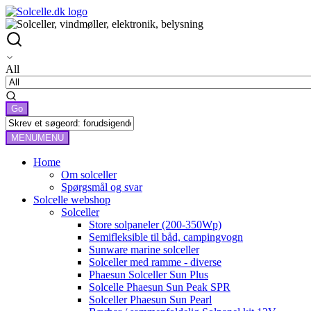
All
MENU
MENU
Home
Om solceller
Spørgsmål og svar
Solcelle webshop
Solceller
Store solpaneler (200-350Wp)
Semifleksible til båd, campingvogn
Sunware marine solceller
Solceller med ramme - diverse
Phaesun Solceller Sun Plus
Solcelle Phaesun Sun Peak SPR
Solceller Phaesun Sun Pearl