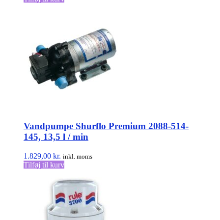
Vandpumpe Shurflo Premium 2088-514-
145, 13,5 l / min
1.829,00
kr.
inkl. moms
Tilføj til kurv