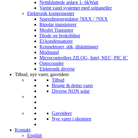
Nettilsluttede anlæg 1- 6kWatt
Varmt vand systemer med solpaneller
Elektronik komponenter
Spændingsregulator 78XX / 79XX
Bipolar transistorer
Mosfet Transistor
Diode og brokobling
El-kondensatorer
Konnektorer, stik, tilslutninger
Modstand
Microcontrollers ZILOG, Intel, NEC, PIC IC
Optocoupler
Elektronik diverse
Tilbud, nye varer, gaveideer
Tilbud
Brugte & demo varer
Diverse NON solar
Gaveideer
Nye varer i shoppen
Kontakt
English