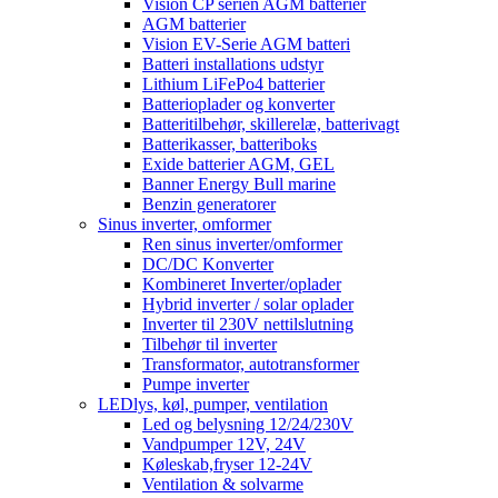
Vision CP serien AGM batterier
AGM batterier
Vision EV-Serie AGM batteri
Batteri installations udstyr
Lithium LiFePo4 batterier
Batterioplader og konverter
Batteritilbehør, skillerelæ, batterivagt
Batterikasser, batteriboks
Exide batterier AGM, GEL
Banner Energy Bull marine
Benzin generatorer
Sinus inverter, omformer
Ren sinus inverter/omformer
DC/DC Konverter
Kombineret Inverter/oplader
Hybrid inverter / solar oplader
Inverter til 230V nettilslutning
Tilbehør til inverter
Transformator, autotransformer
Pumpe inverter
LEDlys, køl, pumper, ventilation
Led og belysning 12/24/230V
Vandpumper 12V, 24V
Køleskab,fryser 12-24V
Ventilation & solvarme