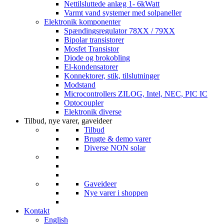
Nettilsluttede anlæg 1- 6kWatt
Varmt vand systemer med solpaneller
Elektronik komponenter
Spændingsregulator 78XX / 79XX
Bipolar transistorer
Mosfet Transistor
Diode og brokobling
El-kondensatorer
Konnektorer, stik, tilslutninger
Modstand
Microcontrollers ZILOG, Intel, NEC, PIC IC
Optocoupler
Elektronik diverse
Tilbud, nye varer, gaveideer
Tilbud
Brugte & demo varer
Diverse NON solar
Gaveideer
Nye varer i shoppen
Kontakt
English