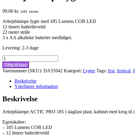
99,00
kr.
inkl. moms
Arbejdslampe lygte med 185 Lumens COB LED
12 timers batterilevetid
22 meter stråle
3 x AA alkaliske batterier medfølger.
Levering: 2-3 dage
Arbejdslampe
lygte
Tilføj til kurv
ACTIC
Varenummer (SKU):
DA55942
Kategori:
Lygter
Tags:
fest
,
festival
,
f
PRO
185
Beskrivelse
LUMEN
Yderligere information
med
krog
Beskrivelse
antal
Arbejdslampe ACTIC PRO 185 i slagfast plast, kabinet med krog ti
Egenskaber:
– 185 Lumens COB LED
– 12 timers batterilevetid