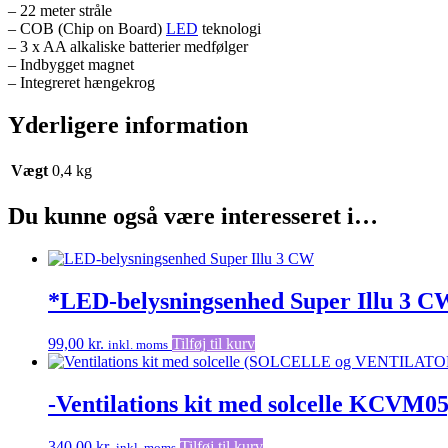
– 22 meter stråle
– COB (Chip on Board)
LED
teknologi
– 3 x AA alkaliske batterier medfølger
– Indbygget magnet
– Integreret hængekrog
Yderligere information
Vægt
0,4 kg
Du kunne også være interesseret i…
*LED-belysningsenhed Super Illu 3 CW
99,00
kr.
Tilføj til kurv
inkl. moms
-Ventilations kit med solcelle KCVM05
340,00
kr.
Tilføj til kurv
inkl. moms