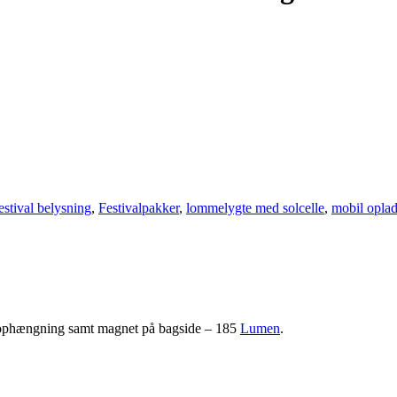
estival belysning
,
Festivalpakker
,
lommelygte med solcelle
,
mobil opla
l ophængning samt magnet på bagside – 185
Lumen
.