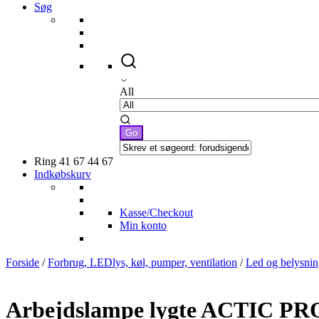
Søg
All
Ring 41 67 44 67
Indkøbskurv
Kasse/Checkout
Min konto
Forside
/
Forbrug, LEDlys, køl, pumper, ventilation
/
Led og belysnin
Arbejdslampe lygte ACTIC P