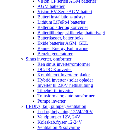
Vision CP serien AGM batterier
AGM batterier
Vision EV-Serie AGM batteri
Batteri installations udstyr
Lithium LiFePo4 batterier
Batterioplader og konverter
Batteritilbehør, skillerelæ, batterivagt
Batterikasser, batteriboks
Exide batterier AGM, GEL
Banner Energy Bull marine
Benzin generatorer
Sinus inverter, omformer
Ren sinus inverter/omformer
DC/DC Konverter
Kombineret Inverter/oplader
Hybrid inverter / solar oplader
Inverter til 230V nettilslutning
Tilbehør til inverter
Transformator, autotransformer
Pumpe inverter
LEDlys, køl, pumper, ventilation
Led og belysning 12/24/230V
Vandpumper 12V, 24V
Køleskab,fryser 12-24V
Ventilation & solvarme