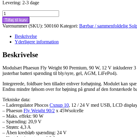
Levering: 2-3 dage
Modulsæt
Phaesun
Tilføj til kurv
Fly
Varenummer (SKU):
500160
Kategori:
Bærbar / sammenfoldelig Solp
Weight
90
Beskrivelse
Premium,
Yderligere information
90W,
12V
Beskrivelse
antal
Modulsæt Phaesun Fly Weight 90 Premium, 90 W, 12 V inkluderer 3 del
justerbar batteri spænding til bly/syre, gel, AGM, LiFePo4).
Integrerede, foldbare ben tillader enhver forhøjning. Modulet kan spæn
Endnu mindre følsom over for bøjning på grund af den forstærkede b
Tekniske data:
– Laderegulator Phocos
Cxnup 10
, 12 / 24 V med USB, LCD displa
– Phaesun
Fly Weight 90/2
x 45Wsolcelle
– Maks. effekt: 90 W
– Spænding: 20,9 V
– Strøm: 4,3 A
– Åben kredsløb spænding: 24 V