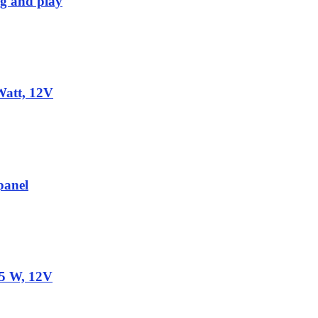
ug and play
Watt, 12V
panel
5 W, 12V