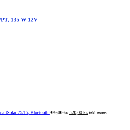
PPT, 135 W 12V
Den
Den
oprindelige
aktuelle
pris
pris
var:
er:
979,00 kr..
520,00 kr..
artSolar 75/15, Bluetooth
979,00
kr.
520,00
kr.
inkl. moms
Den
Den
oprindelige
aktuelle
pris
pris