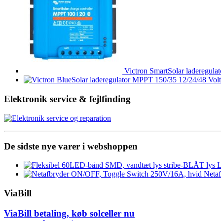
Victron SmartSolar laderegul
Elektronik service & fejlfinding
De sidste nye varer i webshoppen
L
Neta
ViaBill
ViaBill betaling, køb solceller nu