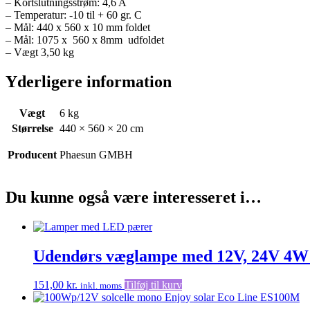
– Kortslutningsstrøm: 4,6 A
– Temperatur: -10 til + 60 gr. C
– Mål: 440 x 560 x 10 mm foldet
– Mål: 1075 x 560 x 8mm udfoldet
– Vægt 3,50 kg
Yderligere information
Vægt
6 kg
Størrelse
440 × 560 × 20 cm
Producent
Phaesun GMBH
Du kunne også være interesseret i…
Udendørs væglampe med 12V, 24V 4
151,00
kr.
Tilføj til kurv
inkl. moms