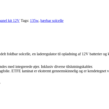
anel kit 12V
Tags:
135w
,
bærbar solcelle
t foldbar solcelle, en laderegulator til opladning af 12V batterier o
des med integrerede øjer. Inklusiv diverse tilslutningskabler.
agfolie. ETFE laminat er ekstremt gennemskinnelig og er kendetegnet 
y