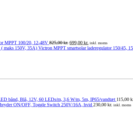
var:
er:
825,00 kr..
699,00 kr..
ator MPPT 100/20, 12-48V
825,00
kr.
699,00
kr.
inkl. moms
Victron MPPT smartsolar laderegulator 150/45, 1
ED bånd, Blå, 12V, 60 LEDs/m, 3,6 W/m, 5m, IP65/vandtæt
115,00
k
fbryder ON/OFF, Toggle Switch 250V/16A, hvid
230,00
kr.
inkl. moms