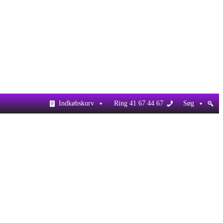
Indkøbskurv
Ring 41 67 44 67
Søg