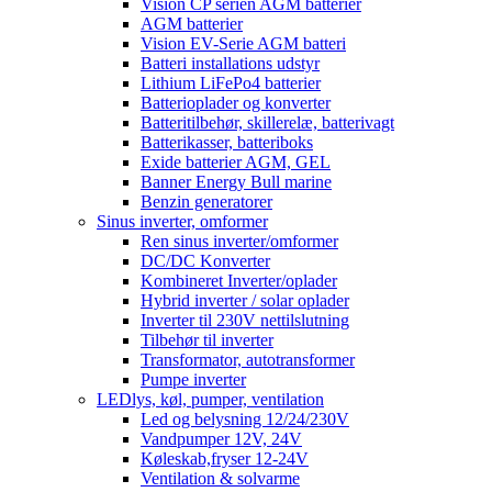
Vision CP serien AGM batterier
AGM batterier
Vision EV-Serie AGM batteri
Batteri installations udstyr
Lithium LiFePo4 batterier
Batterioplader og konverter
Batteritilbehør, skillerelæ, batterivagt
Batterikasser, batteriboks
Exide batterier AGM, GEL
Banner Energy Bull marine
Benzin generatorer
Sinus inverter, omformer
Ren sinus inverter/omformer
DC/DC Konverter
Kombineret Inverter/oplader
Hybrid inverter / solar oplader
Inverter til 230V nettilslutning
Tilbehør til inverter
Transformator, autotransformer
Pumpe inverter
LEDlys, køl, pumper, ventilation
Led og belysning 12/24/230V
Vandpumper 12V, 24V
Køleskab,fryser 12-24V
Ventilation & solvarme