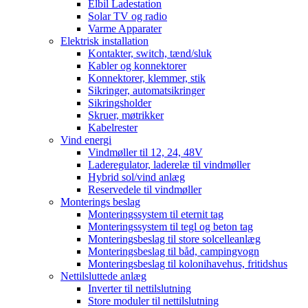
Elbil Ladestation
Solar TV og radio
Varme Apparater
Elektrisk installation
Kontakter, switch, tænd/sluk
Kabler og konnektorer
Konnektorer, klemmer, stik
Sikringer, automatsikringer
Sikringsholder
Skruer, møtrikker
Kabelrester
Vind energi
Vindmøller til 12, 24, 48V
Laderegulator, laderelæ til vindmøller
Hybrid sol/vind anlæg
Reservedele til vindmøller
Monterings beslag
Monteringssystem til eternit tag
Monteringssystem til tegl og beton tag
Monteringsbeslag til store solcelleanlæg
Monteringsbeslag til båd, campingvogn
Monteringsbeslag til kolonihavehus, fritidshus
Nettilsluttede anlæg
Inverter til nettilslutning
Store moduler til nettilslutning