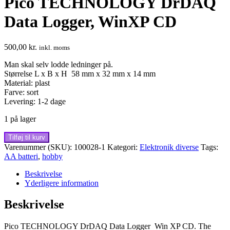
Pico TECHNOLOGY DrDAQ
Data Logger, WinXP CD
500,00
kr.
inkl. moms
Man skal selv lodde ledninger på.
Størrelse L x B x H 58 mm x 32 mm x 14 mm
Material: plast
Farve: sort
Levering: 1-2 dage
1 på lager
Pico
Tilføj til kurv
TECHNOLOGY
Varenummer (SKU):
100028-1
Kategori:
Elektronik diverse
Tags:
DrDAQ
AA batteri
,
hobby
Data
Logger,
Beskrivelse
WinXP
Yderligere information
CD
antal
Beskrivelse
Pico TECHNOLOGY DrDAQ Data Logger Win XP CD. The