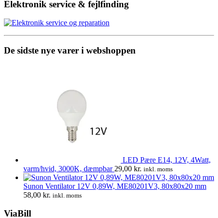
pris
pris
Elektronik service & fejlfinding
var:
er:
812,00 kr..
568,40 kr..
De sidste nye varer i webshoppen
LED Pære E14, 12V, 4Watt,
varm/hvid, 3000K, dæmpbar
29,00
kr.
inkl. moms
Sunon Ventilator 12V 0,89W, ME80201V3, 80x80x20 mm
58,00
kr.
inkl. moms
ViaBill