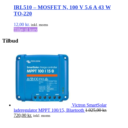
IRL510 – MOSFET N, 100 V 5.6 A 43 W
TO-220
12,00
kr.
inkl. moms
Tilføj til kurv
Tilbud
Victron SmartSolar
laderegulator MPPT 100/15, Bluetooth
1.025,00
kr.
Den
Den
720,00
kr.
inkl. moms
oprindelige
aktuelle
pris
pris