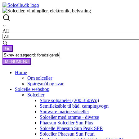
All
MENU
MENU
Home
Om solceller
Spørgsmål og svar
Solcelle webshop
Solceller
Store solpaneler (200-350Wp)
Semifleksible til båd, campingvogn
Sunware marine solceller
Solceller med ramme - diverse
Phaesun Solceller Sun Plus
Solcelle Phaesun Sun Peak SPR
Solceller Phaesun Sun Pearl