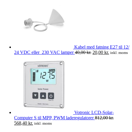
var:
er:
1.025,00 kr..
720,00 kr..
Kabel med fatning E27 til 12/
Den
Den
24 VDC eller 230 VAC lamper
40,00
kr.
20,00
kr.
inkl. moms
oprindelige
aktuelle
pris
pris
var:
er:
40,00 kr..
20,00 kr..
Votronic LCD-Solar-
Computer S til MPP, PWM laderegulatorer
812,00
kr.
Den
Den
568,40
kr.
inkl. moms
oprindelige
aktuelle