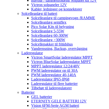
Bærbar / sammenfoldelig Solpanel kit 12V
Victron solpaneler 12V
Kabler, ledninger og konnektorer
Solcelleanlæg til batteri
Solcelleanlæg til campingvogn /RAMME
Solcelleanlæg semiflex
Pico Solar Kits til belysning
Solcelleanlæg 5-55W
Solcelleanlæg 60-300W
Solcelleanlæg >300W
Solcellepakker til fritidshus
Vandrensning, Backup, overvågning
Laderegulator
Victron SmartSolar laderegulator MPPT
Victron BlueSolar laderegulator MPPT
MPPT laderegulator 12/24/48V
PWM laderegulator op til 30A
PWM laderegulator 40-140A
Laderegulator IP65-IP68
Laderegulator til flere batterier
Tilbehør til laderegulatorer
Batterier
GEL batterier
ETERNITY GELE BATTERI 12V
Vision 6FM-Serie AGM batteri