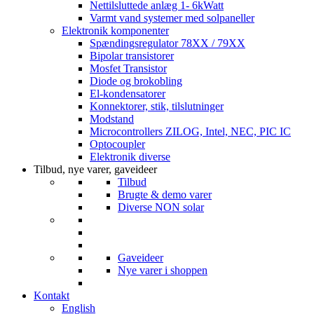
Nettilsluttede anlæg 1- 6kWatt
Varmt vand systemer med solpaneller
Elektronik komponenter
Spændingsregulator 78XX / 79XX
Bipolar transistorer
Mosfet Transistor
Diode og brokobling
El-kondensatorer
Konnektorer, stik, tilslutninger
Modstand
Microcontrollers ZILOG, Intel, NEC, PIC IC
Optocoupler
Elektronik diverse
Tilbud, nye varer, gaveideer
Tilbud
Brugte & demo varer
Diverse NON solar
Gaveideer
Nye varer i shoppen
Kontakt
English