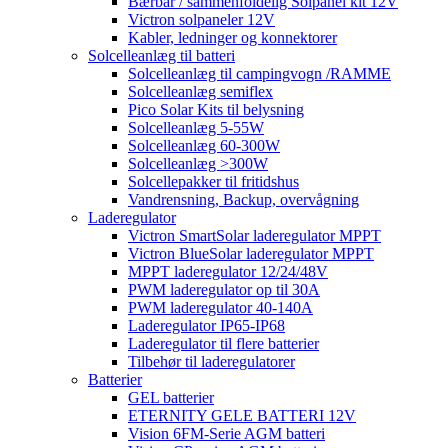
Bærbar / sammenfoldelig Solpanel kit 12V
Victron solpaneler 12V
Kabler, ledninger og konnektorer
Solcelleanlæg til batteri
Solcelleanlæg til campingvogn /RAMME
Solcelleanlæg semiflex
Pico Solar Kits til belysning
Solcelleanlæg 5-55W
Solcelleanlæg 60-300W
Solcelleanlæg >300W
Solcellepakker til fritidshus
Vandrensning, Backup, overvågning
Laderegulator
Victron SmartSolar laderegulator MPPT
Victron BlueSolar laderegulator MPPT
MPPT laderegulator 12/24/48V
PWM laderegulator op til 30A
PWM laderegulator 40-140A
Laderegulator IP65-IP68
Laderegulator til flere batterier
Tilbehør til laderegulatorer
Batterier
GEL batterier
ETERNITY GELE BATTERI 12V
Vision 6FM-Serie AGM batteri