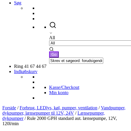
Søg
All
Ring 41 67 44 67
Indkøbskurv
Kasse/Checkout
Min konto
Forside
/
Forbrug, LEDlys, køl, pumper, ventilation
/
Vandpumper,
dykpumper, lænsepumper til 12V, 24V
/
Lænsepumper,
dykpumper
/ Rule 2000 GPH standard aut. lænsepumpe, 12V,
120l/min