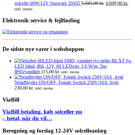
var:
Den
er:
De
solcelle 60W/12V Sunware 20165
5.045,00
kr.
4.699,00
kr.
174,00 kr..
oprindelige
130,00 
akt
inkl. moms
pris
pris
var:
er:
Elektronik service & fejlfinding
5.045,00 kr..
4.6
De sidste nye varer i webshoppen
LED bånd, Blå, 12V, 60 LEDs/m, 3,6 W/m, 5m,
IP65/vandtæt
115,00
kr.
inkl. moms
Netafbryder ON/OFF, Toggle Switch 250V/16A, hvid
230,00
kr.
inkl. moms
ViaBill
ViaBill betaling, køb solceller nu
– betal, når du vil…
Beregning og forslag 12-24V solcelleanlæg