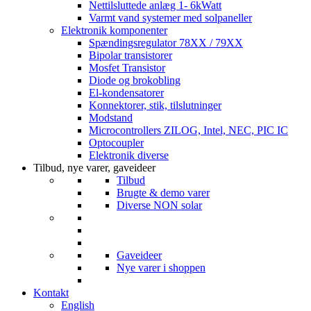
Nettilsluttede anlæg 1- 6kWatt
Varmt vand systemer med solpaneller
Elektronik komponenter
Spændingsregulator 78XX / 79XX
Bipolar transistorer
Mosfet Transistor
Diode og brokobling
El-kondensatorer
Konnektorer, stik, tilslutninger
Modstand
Microcontrollers ZILOG, Intel, NEC, PIC IC
Optocoupler
Elektronik diverse
Tilbud, nye varer, gaveideer
Tilbud
Brugte & demo varer
Diverse NON solar
Gaveideer
Nye varer i shoppen
Kontakt
English