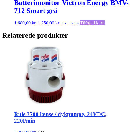
Batterimonitor Victron Energy BMV-
712 Smart grå
Den
Den
1.680,00
kr.
1.250,00
kr.
Tilføj til kurv
inkl. moms
oprindelige
aktuelle
pris
pris
Relaterede produkter
var:
er:
1.680,00 kr..
1.250,00 kr..
Rule 3700 lænse / dykpumpe, 24VDC,
220l/min