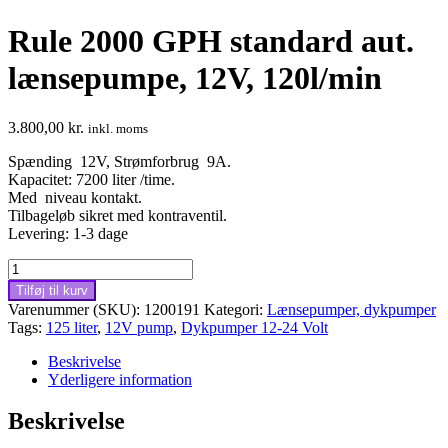
Rule 2000 GPH standard aut.
lænsepumpe, 12V, 120l/min
3.800,00
kr.
inkl. moms
Spænding 12V, Strømforbrug 9A.
Kapacitet: 7200 liter /time.
Med niveau kontakt.
Tilbageløb sikret med kontraventil.
Levering: 1-3 dage
Rule
2000
Tilføj til kurv
GPH
Varenummer (SKU):
1200191
Kategori:
Lænsepumper, dykpumper
standard
Tags:
125 liter
,
12V pump
,
Dykpumper 12-24 Volt
aut.
lænsepumpe,
Beskrivelse
12V,
Yderligere information
120l/min
antal
Beskrivelse