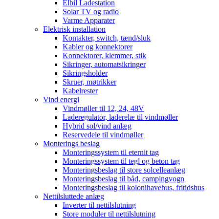
Elbil Ladestation
Solar TV og radio
Varme Apparater
Elektrisk installation
Kontakter, switch, tænd/sluk
Kabler og konnektorer
Konnektorer, klemmer, stik
Sikringer, automatsikringer
Sikringsholder
Skruer, møtrikker
Kabelrester
Vind energi
Vindmøller til 12, 24, 48V
Laderegulator, laderelæ til vindmøller
Hybrid sol/vind anlæg
Reservedele til vindmøller
Monterings beslag
Monteringssystem til eternit tag
Monteringssystem til tegl og beton tag
Monteringsbeslag til store solcelleanlæg
Monteringsbeslag til båd, campingvogn
Monteringsbeslag til kolonihavehus, fritidshus
Nettilsluttede anlæg
Inverter til nettilslutning
Store moduler til nettilslutning