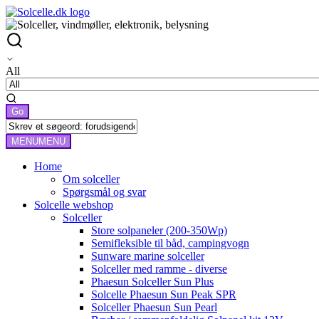
All
MENU
MENU
Home
Om solceller
Spørgsmål og svar
Solcelle webshop
Solceller
Store solpaneler (200-350Wp)
Semifleksible til båd, campingvogn
Sunware marine solceller
Solceller med ramme - diverse
Phaesun Solceller Sun Plus
Solcelle Phaesun Sun Peak SPR
Solceller Phaesun Sun Pearl