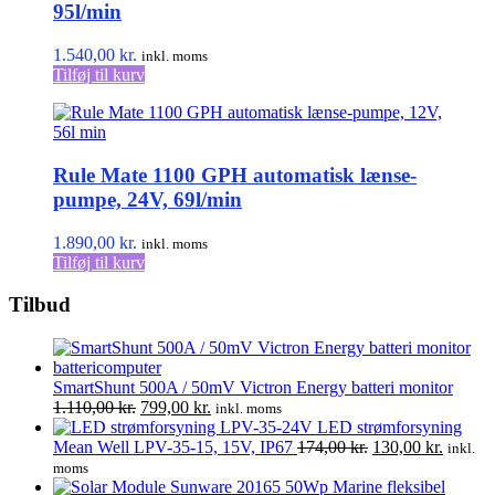
95l/min
1.540,00
kr.
inkl. moms
Tilføj til kurv
Rule Mate 1100 GPH automatisk lænse-
pumpe, 24V, 69l/min
1.890,00
kr.
inkl. moms
Tilføj til kurv
Tilbud
SmartShunt 500A / 50mV Victron Energy batteri monitor
Den
Den
1.110,00
kr.
799,00
kr.
inkl. moms
oprindelige
aktuelle
LED strømforsyning
pris
pris
Den
Den
Mean Well LPV-35-15, 15V, IP67
174,00
kr.
130,00
kr.
inkl.
var:
er:
oprindelige
aktuell
moms
1.110,00 kr..
799,00 kr..
pris
pris
Marine fleksibel