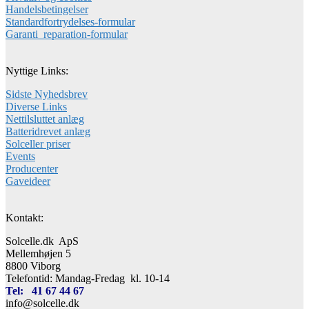
Handelsbetingelser
Standardfortrydelses-formular
Garanti_reparation-formular
Nyttige Links:
Sidste Nyhedsbrev
Diverse Links
Nettilsluttet anlæg
Batteridrevet anlæg
Solceller priser
Events
Producenter
Gaveideer
Kontakt:
Solcelle.dk ApS
Mellemhøjen 5
8800 Viborg
Telefontid: Mandag-Fredag kl. 10-14
Tel: 41 67 44 67
info@solcelle.dk