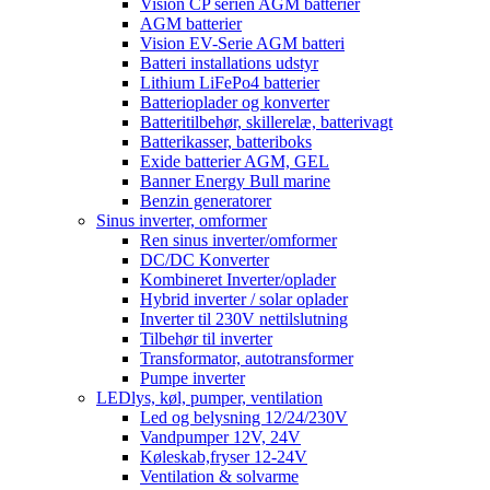
Vision CP serien AGM batterier
AGM batterier
Vision EV-Serie AGM batteri
Batteri installations udstyr
Lithium LiFePo4 batterier
Batterioplader og konverter
Batteritilbehør, skillerelæ, batterivagt
Batterikasser, batteriboks
Exide batterier AGM, GEL
Banner Energy Bull marine
Benzin generatorer
Sinus inverter, omformer
Ren sinus inverter/omformer
DC/DC Konverter
Kombineret Inverter/oplader
Hybrid inverter / solar oplader
Inverter til 230V nettilslutning
Tilbehør til inverter
Transformator, autotransformer
Pumpe inverter
LEDlys, køl, pumper, ventilation
Led og belysning 12/24/230V
Vandpumper 12V, 24V
Køleskab,fryser 12-24V
Ventilation & solvarme