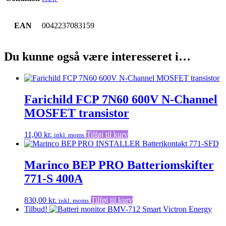
EAN
0042237083159
Du kunne også være interesseret i…
Farichild FCP 7N60 600V N-Channel
MOSFET transistor
11,00
kr.
Tilføj til kurv
inkl. moms
Marinco BEP PRO Batteriomskifter
771-S 400A
830,00
kr.
Tilføj til kurv
inkl. moms
Tilbud!