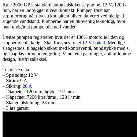
Rule 2000 GPH standard automatisk lænse pumpe, 12 V, 120 l /
min, har en indbygget niveau kontakt, Pumpen først har
strømforbrug når niveau kontakten bliver aktiveret ved hjælp af
stigende vandstand. Pumperne har en økovenlig teknologi, hvor
man undgår at pumpe olie ud i vandet.
Lænse pumpen registrerer, hvis der er 100% motorolie i den og
stopper øjeblikkeligt. Skal forsynes fra et
12 V batteri
. Med lige
slangestuds, tilbageløb sikret med kontraventil, bundstykke med si
og snap lås for nem rengøring. Vandtætte pakninger, antiluftlomme
design, rustfri stålaksel.
Tekniske data:
– Spænding: 12 V
– Strøm: 9 A
– Sikring:
20 A
– Diameter: 120 mm, højde: 197 mm
– Kapacitet: 7200 liter /time , 120 l / min
– Slange tilslutning: 28 mm
– 3 års garanti