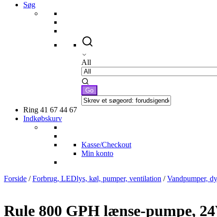
Søg
All
Ring 41 67 44 67
Indkøbskurv
Kasse/Checkout
Min konto
Forside
/
Forbrug, LEDlys, køl, pumper, ventilation
/
Vandpumper, dy
Rule 800 GPH lænse-pumpe, 24V