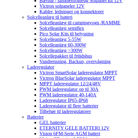
Bærbar / sammenfoldelig Solpanel kit 12V
Victron solpaneler 12V
Kabler, ledninger og konnektorer
Solcelleanlæg til batteri
Solcelleanlæg til campingvogn /RAMME
Solcelleanlæg semiflex
Pico Solar Kits til belysning
Solcelleanlæg 5-55W
Solcelleanlæg 60-300W
Solcelleanlæg >300W
Solcellepakker til fritidshus
Vandrensning, Backup, overvågning
Laderegulator
Victron SmartSolar laderegulator MPPT
Victron BlueSolar laderegulator MPPT
MPPT laderegulator 12/24/48V
PWM laderegulator op til 30A
PWM laderegulator 40-140A
Laderegulator IP65-IP68
Laderegulator til flere batterier
Tilbehør til laderegulatorer
Batterier
GEL batterier
ETERNITY GELE BATTERI 12V
Vision 6FM-Serie AGM batteri