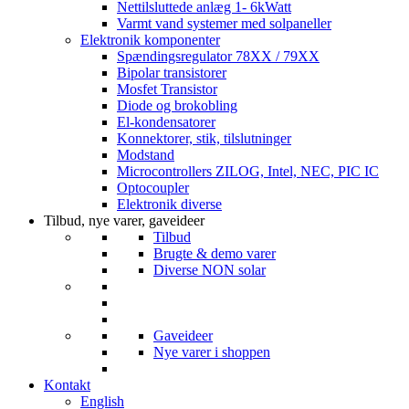
Nettilsluttede anlæg 1- 6kWatt
Varmt vand systemer med solpaneller
Elektronik komponenter
Spændingsregulator 78XX / 79XX
Bipolar transistorer
Mosfet Transistor
Diode og brokobling
El-kondensatorer
Konnektorer, stik, tilslutninger
Modstand
Microcontrollers ZILOG, Intel, NEC, PIC IC
Optocoupler
Elektronik diverse
Tilbud, nye varer, gaveideer
Tilbud
Brugte & demo varer
Diverse NON solar
Gaveideer
Nye varer i shoppen
Kontakt
English