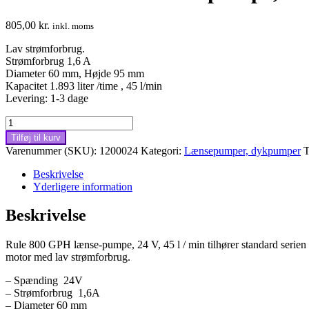
805,00
kr.
inkl. moms
Lav strømforbrug.
Strømforbrug 1,6 A
Diameter 60 mm, Højde 95 mm
Kapacitet 1.893 liter /time , 45 l/min
Levering: 1-3 dage
Rule
800
Tilføj til kurv
GPH
Varenummer (SKU):
1200024
Kategori:
Lænsepumper, dykpumper
T
lænse-
pumpe,
Beskrivelse
24V,
Yderligere information
45l/min,
Ikke-
Beskrivelse
automatisk
antal
Rule 800 GPH lænse-pumpe, 24 V, 45 l / min tilhører standard serien
motor med lav strømforbrug.
– Spænding 24V
– Strømforbrug 1,6A
– Diameter 60 mm