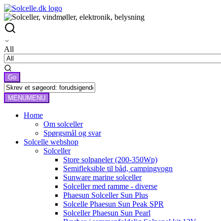
All
MENU
MENU
Home
Om solceller
Spørgsmål og svar
Solcelle webshop
Solceller
Store solpaneler (200-350Wp)
Semifleksible til båd, campingvogn
Sunware marine solceller
Solceller med ramme - diverse
Phaesun Solceller Sun Plus
Solcelle Phaesun Sun Peak SPR
Solceller Phaesun Sun Pearl