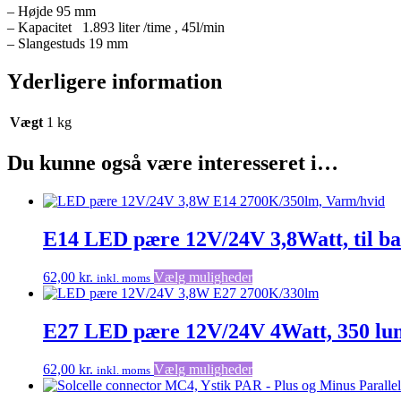
– Højde 95 mm
– Kapacitet 1.893 liter /time , 45l/min
– Slangestuds 19 mm
Yderligere information
Vægt
1 kg
Du kunne også være interesseret i…
E14 LED pære 12V/24V 3,8Watt, til ba
Dette
62,00
kr.
Vælg muligheder
inkl. moms
vare
har
flere
E27 LED pære 12V/24V 4Watt, 350 lume
varianter.
Mulighederne
Dette
62,00
kr.
Vælg muligheder
inkl. moms
kan
vare
vælges
har