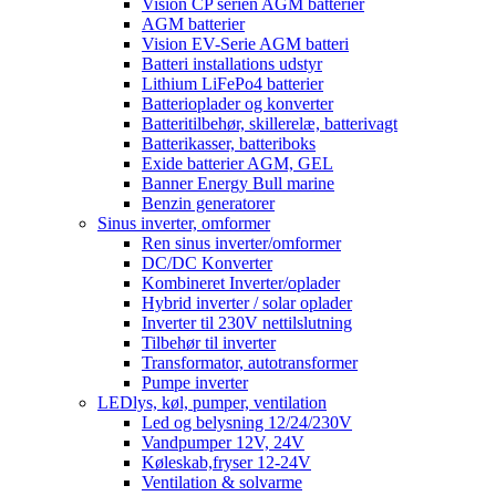
Vision CP serien AGM batterier
AGM batterier
Vision EV-Serie AGM batteri
Batteri installations udstyr
Lithium LiFePo4 batterier
Batterioplader og konverter
Batteritilbehør, skillerelæ, batterivagt
Batterikasser, batteriboks
Exide batterier AGM, GEL
Banner Energy Bull marine
Benzin generatorer
Sinus inverter, omformer
Ren sinus inverter/omformer
DC/DC Konverter
Kombineret Inverter/oplader
Hybrid inverter / solar oplader
Inverter til 230V nettilslutning
Tilbehør til inverter
Transformator, autotransformer
Pumpe inverter
LEDlys, køl, pumper, ventilation
Led og belysning 12/24/230V
Vandpumper 12V, 24V
Køleskab,fryser 12-24V
Ventilation & solvarme