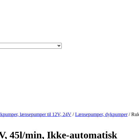
kpumper, lænsepumper til 12V, 24V
/
Lænsepumper, dykpumper
/ Rul
, 45l/min, Ikke-automatisk