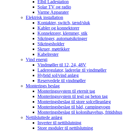
Elbil Ladestation
Solar TV og radio
Varme Apparater
Elektrisk installation
Kontakter, switch, tænd/sluk
Kabler og konnektorer
Konnektorer, klemmer, stik
Sikringer, automatsikringer
Sikringsholder
Skruer, møtrikker
Kabelrester
Vind energi
Vindmøller til 12, 24, 48V
Laderegulator, laderelæ til vindmøller
Hybrid sol/vind anlæg
Reservedele til vindmøller
Monterings beslag
Monteringssystem til eternit tag
Monteringssystem til tegl og beton tag
Monteringsbeslag til store solcelleanlæg
Monteringsbeslag til båd, campingvogn
Monteringsbeslag til kolonihavehus, fritidshus
Nettilsluttede anlæg
Inverter til nettilslutning
Store moduler til nettilslutning