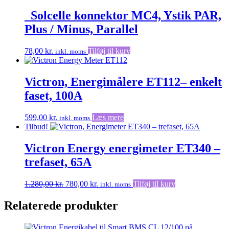
_Solcelle konnektor MC4, Ystik PAR,
Plus / Minus, Parallel
78,00
kr.
Tilføj til kurv
inkl. moms
Victron, Energimålere ET112– enkelt
faset, 100A
599,00
kr.
Læs mere
inkl. moms
Tilbud!
Victron Energy energimeter ET340 –
trefaset, 65A
Den
Den
1.280,00
kr.
780,00
kr.
Tilføj til kurv
inkl. moms
oprindelige
aktuelle
pris
pris
Relaterede produkter
var:
er:
1.280,00 kr..
780,00 kr..