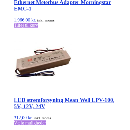
Ethernet Meterbus Adapter Morningstar
EMC-1
1.966,00
kr.
inkl. moms
Tilføj til kurv
LED strømforsyning Mean Well LPV-100,
5V, 12V, 24V
312,00
kr.
inkl. moms
Dette
Vælg muligheder
vare