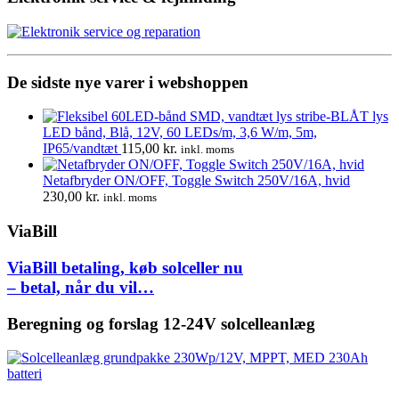
var:
er:
1.360,00 kr..
1.275,00 kr..
De sidste nye varer i webshoppen
LED bånd, Blå, 12V, 60 LEDs/m, 3,6 W/m, 5m,
IP65/vandtæt
115,00
kr.
inkl. moms
Netafbryder ON/OFF, Toggle Switch 250V/16A, hvid
230,00
kr.
inkl. moms
ViaBill
ViaBill betaling, køb solceller nu
– betal, når du vil…
Beregning og forslag 12-24V solcelleanlæg