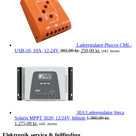
1.280,00 kr..
780,00 kr..
Laderegulator Phocos CML-
Den
Den
USB-10, 10A, 12-24V
382,00
kr.
250,00
kr.
inkl. moms
oprindelige
aktuelle
pris
pris
var:
er:
382,00 kr..
250,00 kr..
30A Laderegulator Steca
Solarix MPPT 3020, 12/24V, lithium
1.360,00
kr.
Den
Den
1.275,00
kr.
inkl. moms
oprindelige
aktuelle
pris
pris
Elektronik service & fejlfinding