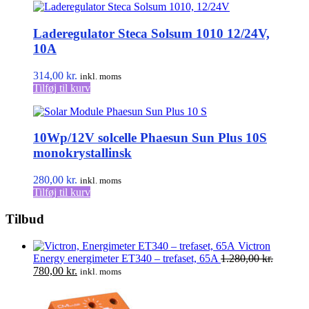
har
flere
Laderegulator Steca Solsum 1010 12/24V,
varianter.
Mulighederne
10A
kan
vælges
314,00
kr.
inkl. moms
på
Tilføj til kurv
varesiden
10Wp/12V solcelle Phaesun Sun Plus 10S
monokrystallinsk
280,00
kr.
inkl. moms
Tilføj til kurv
Tilbud
Victron
Energy energimeter ET340 – trefaset, 65A
1.280,00
kr.
Den
Den
780,00
kr.
inkl. moms
oprindelige
aktuelle
pris
pris
var:
er: