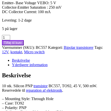
Emitter- Base Voltage VEBO: 5 V
Collector-Emitter Saturation : 250 mV
DC Collector Current: 100 mA
Levering: 1-2 dage
5 på lager
Silicon
PNP
Tilføj til kurv
transistor
Varenummer (SKU):
BC557
Kategori:
Bipolar transistorer
Tags:
BC557
12V
,
kontakt
,
Micro switch
TO-
92,
Beskrivelse
45
Yderligere information
V,
10
Beskrivelse
stk.
antal
10 stk. Silicon PNP
transistor
BC557, TO92, 45 V, 500 mW.
Reservedele til
reparation af elektronik
.
– Mounting Style: Through Hole
– Case: TO92
– Polarity: PNP