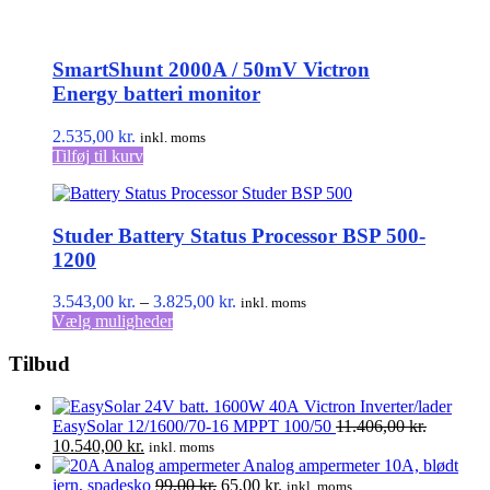
SmartShunt 2000A / 50mV Victron
Energy batteri monitor
2.535,00
kr.
inkl. moms
Tilføj til kurv
Studer Battery Status Processor BSP 500-
1200
Prisinterval:
3.543,00
kr.
–
3.825,00
kr.
inkl. moms
Dette
3.543,00 kr.
Vælg muligheder
vare
til
har
3.825,00 kr.
Tilbud
flere
varianter.
Victron Inverter/lader
Mulighederne
EasySolar 12/1600/70-16 MPPT 100/50
11.406,00
kr.
kan
Den
Den
10.540,00
kr.
inkl. moms
vælges
oprindelige
aktuelle
Analog ampermeter 10A, blødt
på
pris
pris
Den
Den
jern, spadesko
99,00
kr.
65,00
kr.
inkl. moms