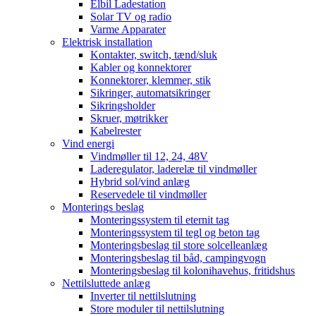
Elbil Ladestation
Solar TV og radio
Varme Apparater
Elektrisk installation
Kontakter, switch, tænd/sluk
Kabler og konnektorer
Konnektorer, klemmer, stik
Sikringer, automatsikringer
Sikringsholder
Skruer, møtrikker
Kabelrester
Vind energi
Vindmøller til 12, 24, 48V
Laderegulator, laderelæ til vindmøller
Hybrid sol/vind anlæg
Reservedele til vindmøller
Monterings beslag
Monteringssystem til eternit tag
Monteringssystem til tegl og beton tag
Monteringsbeslag til store solcelleanlæg
Monteringsbeslag til båd, campingvogn
Monteringsbeslag til kolonihavehus, fritidshus
Nettilsluttede anlæg
Inverter til nettilslutning
Store moduler til nettilslutning