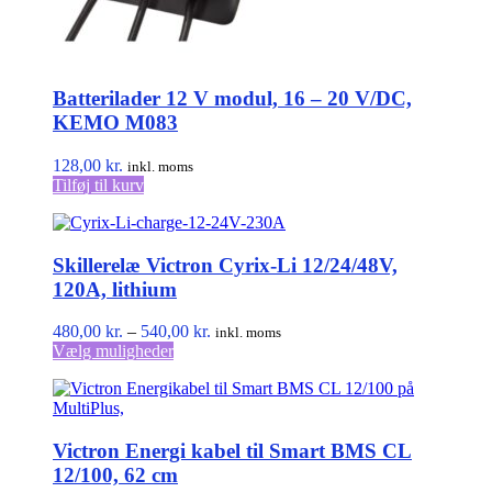
Batterilader 12 V modul, 16 – 20 V/DC,
KEMO M083
128,00
kr.
inkl. moms
Tilføj til kurv
Skillerelæ Victron Cyrix-Li 12/24/48V,
120A, lithium
Prisinterval:
480,00
kr.
–
540,00
kr.
inkl. moms
Dette
480,00 kr.
Vælg muligheder
vare
til
har
540,00 kr.
flere
varianter.
Victron Energi kabel til Smart BMS CL
Mulighederne
kan
12/100, 62 cm
vælges