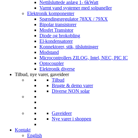
Nettilsluttede anlæg 1- 6kWatt
Varmt vand systemer med solpaneller
Elektronik komponenter
Spændingsregulator 78XX / 79XX
Bipolar transistorer
Mosfet Transistor
Diode og brokobling
El-kondensatorer
Konnektorer, stik, tilslutninger
Modstand
Microcontrollers ZILOG, Intel, NEC, PIC IC
Optocoupler
Elektronik diverse
Tilbud, nye varer, gaveideer
Tilbud
Brugte & demo varer
Diverse NON solar
Gaveideer
Nye varer i shoppen
Kontakt
English