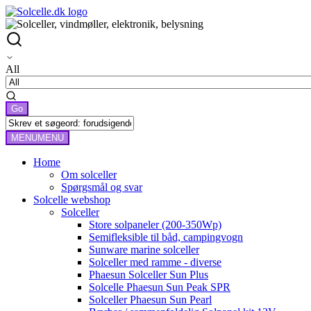
All
MENU
MENU
Home
Om solceller
Spørgsmål og svar
Solcelle webshop
Solceller
Store solpaneler (200-350Wp)
Semifleksible til båd, campingvogn
Sunware marine solceller
Solceller med ramme - diverse
Phaesun Solceller Sun Plus
Solcelle Phaesun Sun Peak SPR
Solceller Phaesun Sun Pearl