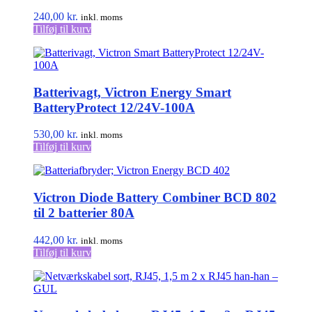
på
240,00
kr.
inkl. moms
varesiden
Tilføj til kurv
Batterivagt, Victron Energy Smart
BatteryProtect 12/24V-100A
530,00
kr.
inkl. moms
Tilføj til kurv
Victron Diode Battery Combiner BCD 802
til 2 batterier 80A
442,00
kr.
inkl. moms
Tilføj til kurv