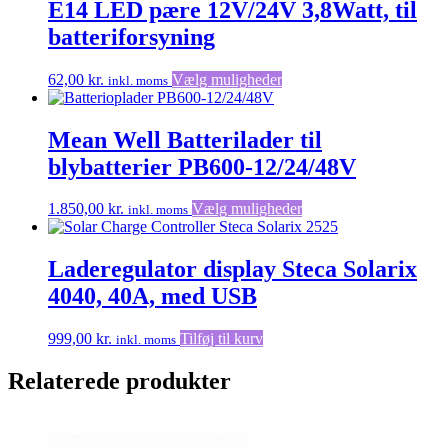
E14 LED pære 12V/24V 3,8Watt, til
batteriforsyning
Dette
62,00
kr.
Vælg muligheder
inkl. moms
vare
har
flere
Mean Well Batterilader til
varianter.
blybatterier PB600-12/24/48V
Mulighederne
kan
vælges
Dette
1.850,00
kr.
Vælg muligheder
inkl. moms
på
vare
varesiden
har
flere
Laderegulator display Steca Solarix
varianter.
4040, 40A, med USB
Mulighederne
kan
vælges
999,00
kr.
Tilføj til kurv
inkl. moms
på
varesiden
Relaterede produkter