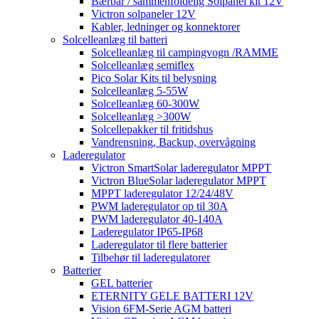
Bærbar / sammenfoldelig Solpanel kit 12V
Victron solpaneler 12V
Kabler, ledninger og konnektorer
Solcelleanlæg til batteri
Solcelleanlæg til campingvogn /RAMME
Solcelleanlæg semiflex
Pico Solar Kits til belysning
Solcelleanlæg 5-55W
Solcelleanlæg 60-300W
Solcelleanlæg >300W
Solcellepakker til fritidshus
Vandrensning, Backup, overvågning
Laderegulator
Victron SmartSolar laderegulator MPPT
Victron BlueSolar laderegulator MPPT
MPPT laderegulator 12/24/48V
PWM laderegulator op til 30A
PWM laderegulator 40-140A
Laderegulator IP65-IP68
Laderegulator til flere batterier
Tilbehør til laderegulatorer
Batterier
GEL batterier
ETERNITY GELE BATTERI 12V
Vision 6FM-Serie AGM batteri