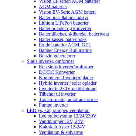
Vision CP serien AGM batterier
AGM batterier
Vision EV-Serie AGM batteri
Batteri installations udstyr
Lithium LiFePo4 batterier
Batterioplader og konverter
Batteritilbehør, skillerelæ, batterivagt
Batterikasser, batteriboks
Exide batterier AGM, GEL
Banner Energy Bull marine
Benzin generatorer
Sinus inverter, omformer
Ren sinus inverter/omformer
DC/DC Konverter
Kombineret Inverter/oplader
Hybrid inverter / solar oplader
Inverter til 230V nettilslutning
Tilbehør til inverter
Transformator, autotransformer
Pumpe inverter
LEDlys, køl, pumper, ventilation
Led og belysning 12/24/230V
Vandpumper 12V, 24V
Køleskab,fryser 12-24V
Ventilation & solvarme