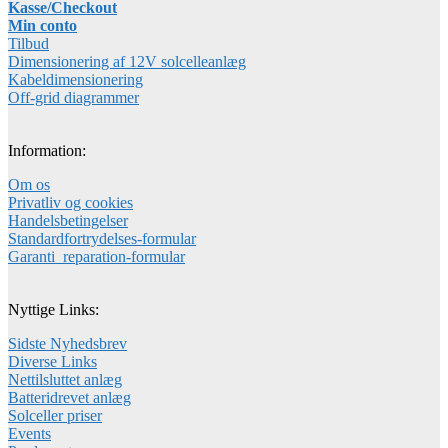
Kasse/Checkout
Min conto
Tilbud
Dimensionering af 12V solcelleanlæg
Kabeldimensionering
Off-grid diagrammer
Information:
Om os
Privatliv og cookies
Handelsbetingelser
Standardfortrydelses-formular
Garanti_reparation-formular
Nyttige Links:
Sidste Nyhedsbrev
Diverse Links
Nettilsluttet anlæg
Batteridrevet anlæg
Solceller priser
Events