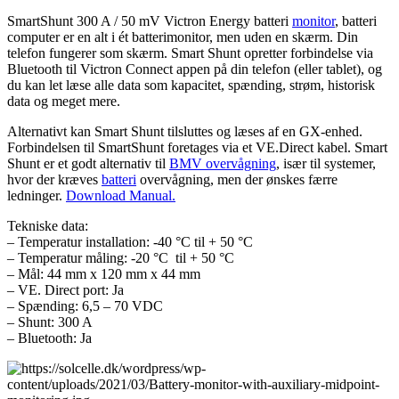
SmartShunt 300 A / 50 mV Victron Energy batteri
monitor
, batteri
computer er en alt i ét batterimonitor, men uden en skærm. Din
telefon fungerer som skærm. Smart Shunt opretter forbindelse via
Bluetooth til Victron Connect appen på din telefon (eller tablet), og
du kan let læse alle data som kapacitet, spænding, strøm, historisk
data og meget mere.
Alternativt kan Smart Shunt tilsluttes og læses af en GX-enhed.
Forbindelsen til SmartShunt foretages via et VE.Direct kabel. Smart
Shunt er et godt alternativ til
BMV overvågning
, især til systemer,
hvor der kræves
batteri
overvågning, men der ønskes færre
ledninger.
Download Manual.
Tekniske data:
– Temperatur installation: -40 °C til + 50 °C
– Temperatur måling: -20 °C til + 50 °C
– Mål: 44 mm x 120 mm x 44 mm
– VE. Direct port: Ja
– Spænding: 6,5 – 70 VDC
– Shunt: 300 A
– Bluetooth: Ja