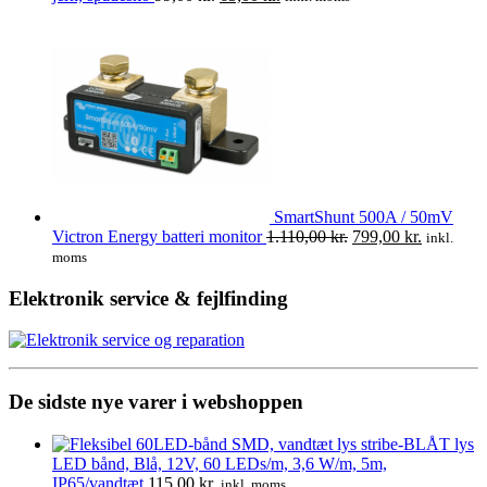
varesiden
var:
er:
oprindelige
aktuelle
11.406,00 kr..
10.540,00 kr..
pris
pris
var:
er:
99,00 kr..
65,00 kr..
SmartShunt 500A / 50mV
Den
Den
Victron Energy batteri monitor
1.110,00
kr.
799,00
kr.
inkl.
oprindelige
aktuelle
moms
pris
pris
var:
er:
Elektronik service & fejlfinding
1.110,00 kr..
799,00 kr
De sidste nye varer i webshoppen
LED bånd, Blå, 12V, 60 LEDs/m, 3,6 W/m, 5m,
IP65/vandtæt
115,00
kr.
inkl. moms