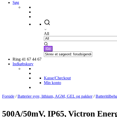
Søg
All
Ring 41 67 44 67
Indkøbskurv
Kasse/Checkout
Min konto
Forside
/
Batterier syre, lithium, AGM, GEL og pakker
/
Batteritilbehø
500A/50mV, IP65, Victron Ener