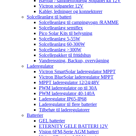
Bærbar / sammenfoldelig Solpanel kit 12V
Victron solpaneler 12V
Kabler, ledninger og konnektorer
Solcelleanlæg til batteri
Solcelleanlæg til campingvogn /RAMME
Solcelleanlæg semiflex
Pico Solar Kits til belysning
Solcelleanlæg 5-55W
Solcelleanlæg 60-300W
Solcelleanlæg >300W
Solcellepakker til fritidshus
Vandrensning, Backup, overvågning
Laderegulator
Victron SmartSolar laderegulator MPPT
Victron BlueSolar laderegulator MPPT
MPPT laderegulator 12/24/48V
PWM laderegulator op til 30A
PWM laderegulator 40-140A
Laderegulator IP65-IP68
Laderegulator til flere batterier
Tilbehør til laderegulatorer
Batterier
GEL batterier
ETERNITY GELE BATTERI 12V
Vision 6FM-Serie AGM batteri