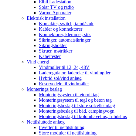
Elbil Ladestation
Solar TV og radio
Varme Apparater
Elektrisk installation
Kontakter, switch, tænd/sluk
Kabler og konnektorer
Konnektorer, klemmer, stik
Sikringer, automatsikringer
Sikringsholder
Skruer, møtrikker
Kabelrester
Vind energi
Vindmøller til 12, 24, 48V
Laderegulator, laderelæ til vindmøller
Hybrid sol/vind anlæg
Reservedele til vindmøller
Monterings beslag
Monteringssystem til eternit tag
Monteringssystem til tegl og beton tag
Monteringsbeslag til store solcelleanlæg
Monteringsbeslag til båd, campingvogn
Monteringsbeslag til kolonihavehus, fritidshus
Nettilsluttede anlæg
Inverter til nettilslutning
Store moduler til nettilslutning