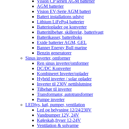
Vision CP serien AGM batterier
AGM batterier
Vision EV-Serie AGM batteri
Batteri installations udstyr
Lithium LiFePo4 batterier
Batterioplader og konverter
Batteritilbehør, skillerelæ, batterivagt
Batterikasser, batteriboks
Exide batterier AGM, GEL
Banner Energy Bull marine
Benzin generatorer
Sinus inverter, omformer
Ren sinus inverter/omformer
DC/DC Konverter
Kombineret Inverter/oplader
Hybrid inverter / solar oplader
Inverter til 230V nettilslutning
Tilbehør til inverter
Transformator, autotransformer
Pumpe inverter
LEDlys, køl, pumper, ventilation
Led og belysning 12/24/230V
Vandpumper 12V, 24V
Køleskab,fryser 12-24V
Ventilation & solvarme