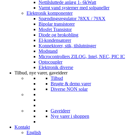
Nettilsluttede anlæg 1- 6kWatt
Varmt vand systemer med solpaneller
Elektronik komponenter
Spændingsregulator 78XX / 79XX
Bipolar transistorer
Mosfet Transistor
Diode og brokobling
El-kondensatorer
Konnektorer, stik, tilslutninger
Modstand
Microcontrollers ZILOG, Intel, NEC, PIC IC
Optocoupler
Elektronik diverse
Tilbud, nye varer, gaveideer
Tilbud
Brugte & demo varer
Diverse NON solar
Gaveideer
Nye varer i shoppen
Kontakt
English