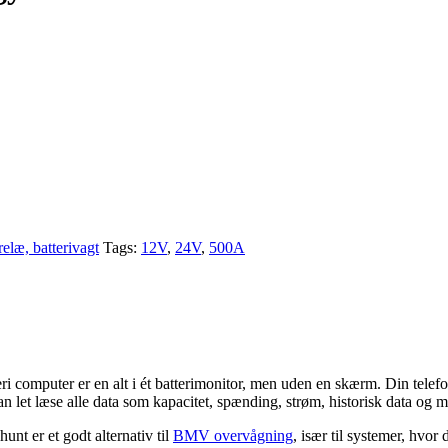
erelæ, batterivagt
Tags:
12V
,
24V
,
500A
teri computer er en alt i ét batterimonitor, men uden en skærm. Din tele
an let læse alle data som kapacitet, spænding, strøm, historisk data og 
nt er et godt alternativ til
BMV overvågning
, især til systemer, hvor