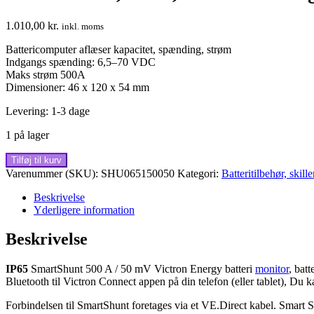
1.010,00
kr.
inkl. moms
Battericomputer aflæser kapacitet, spænding, strøm
Indgangs spænding: 6,5–70 VDC
Maks strøm 500A
Dimensioner: 46 x 120 x 54 mm
Levering: 1-3 dage
1 på lager
500A/50mV,
Tilføj til kurv
IP65,
Varenummer (SKU):
SHU065150050
Kategori:
Batteritilbehør, skill
Victron
Energy
Beskrivelse
batterimonitor
Yderligere information
antal
Beskrivelse
IP65
SmartShunt 500 A / 50 mV Victron Energy batteri
monitor
, bat
Bluetooth til Victron Connect appen på din telefon (eller tablet), Du k
Forbindelsen til SmartShunt foretages via et VE.Direct kabel. Smart Shu