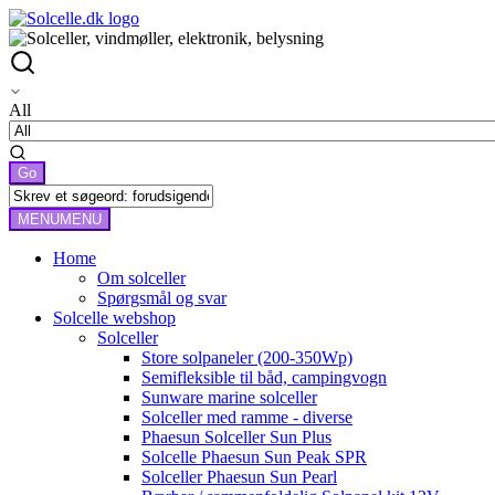
All
MENU
MENU
Home
Om solceller
Spørgsmål og svar
Solcelle webshop
Solceller
Store solpaneler (200-350Wp)
Semifleksible til båd, campingvogn
Sunware marine solceller
Solceller med ramme - diverse
Phaesun Solceller Sun Plus
Solcelle Phaesun Sun Peak SPR
Solceller Phaesun Sun Pearl