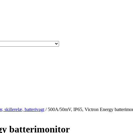
r, skillerelæ, batterivagt
/ 500A/50mV, IP65, Victron Energy batterimon
gy batterimonitor