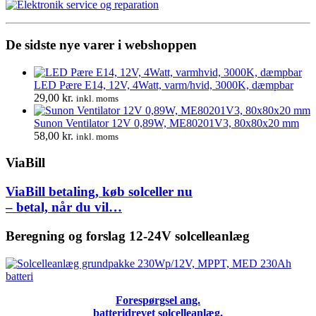
De sidste nye varer i webshoppen
LED Pære E14, 12V, 4Watt, varm/hvid, 3000K, dæmpbar
29,00
kr.
inkl. moms
Sunon Ventilator 12V 0,89W, ME80201V3, 80x80x20 mm
58,00
kr.
inkl. moms
ViaBill
ViaBill betaling, køb solceller nu
– betal, når du vil…
Beregning og forslag 12-24V solcelleanlæg
Forespørgsel ang.
batteridrevet solcelleanlæg.