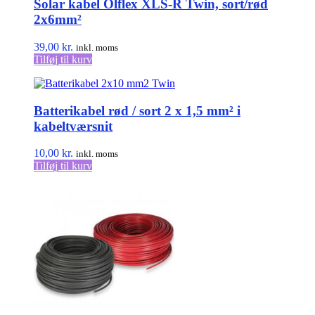
Solar kabel Ölflex XLS-R Twin, sort/rød
varianter.
Mulighederne
2x6mm²
kan
vælges
39,00
kr.
inkl. moms
på
Tilføj til kurv
varesiden
Batterikabel rød / sort 2 x 1,5 mm² i
kabeltværsnit
10,00
kr.
inkl. moms
Tilføj til kurv