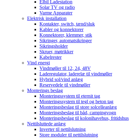
Elbil Ladestation
Solar TV og radio
Varme Apparater
Elektrisk installation
Kontakter, switch, tænd/sluk
Kabler og konnektorer
Konnektorer, klemmer, stik
Sikringer, automatsikringer
Sikringsholder
Skruer, møtrikker
Kabelrester
Vind energi
Vindmøller til 12, 24, 48V
Laderegulator, laderelæ til vindmøller
Hybrid sol/vind anlæg
Reservedele til vindmøller
Monterings beslag
Monteringssystem til eternit tag
Monteringssystem til tegl og beton tag
Monteringsbeslag til store solcelleanlæg
Monteringsbeslag til båd, campingvogn
Monteringsbeslag til kolonihavehus, fritidshus
Nettilsluttede anlæg
Inverter til nettilslutning
Store moduler til nettilslutning