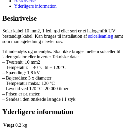
Beskrivelse
sort
Yderligere information
til
solcelleanlæg
Beskrivelse
antal
Solar kabel 10 mm2, 1 led, rød eller sort er et halogenfrit UV
bestandigt kabel. Kan bruges til installation af
solcelleanlæg
samt
som montageledning i tavler osv.
Til indendørs og udendørs. Skal ikke bruges mellem solceller til
laderegulator eller inverter.
Tekniske data:
– Tværsnit: 10 mm2
– Temperatur: – 40 ºC til + 120 ºC
– Spænding: 1,8 kV
– Bøjeradius: 3 x diameter
– Temperatur maks.: 120 °C
– Levetid ved 120 °C: 20.000 timer
– Prisen er pr. meter.
– Sendes i den ønskede længde i 1 styk.
Yderligere information
Vægt
0,2 kg