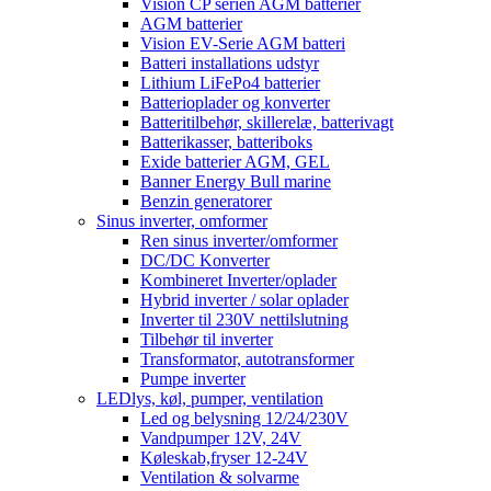
Vision CP serien AGM batterier
AGM batterier
Vision EV-Serie AGM batteri
Batteri installations udstyr
Lithium LiFePo4 batterier
Batterioplader og konverter
Batteritilbehør, skillerelæ, batterivagt
Batterikasser, batteriboks
Exide batterier AGM, GEL
Banner Energy Bull marine
Benzin generatorer
Sinus inverter, omformer
Ren sinus inverter/omformer
DC/DC Konverter
Kombineret Inverter/oplader
Hybrid inverter / solar oplader
Inverter til 230V nettilslutning
Tilbehør til inverter
Transformator, autotransformer
Pumpe inverter
LEDlys, køl, pumper, ventilation
Led og belysning 12/24/230V
Vandpumper 12V, 24V
Køleskab,fryser 12-24V
Ventilation & solvarme