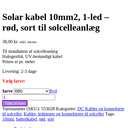
Solar kabel 10mm2, 1-led –
rød, sort til solcelleanlæg
38,00
kr.
inkl. moms
Til installation af solcelleanlæg
Halogenfrit, UV-bestandigt kabel
Prisen er pr. meter
Levering: 2-3 dage
Vælg farve:
farve
Ryd
Solar
kabel
Tilføj til kurv
10mm2,
Varenummer (SKU):
553028
Kategorier:
DC Kabler og konnektere
1-
til solceller
,
Kabler, ledninger og konnektorer til solceller
Tags:
led
10mm
,
batterikabel
,
rød
,
sort
-
rød,