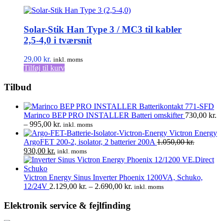
Solar-Stik Han Type 3 / MC3 til kabler
2,5-4,0 i tværsnit
29,00
kr.
inkl. moms
Tilføj til kurv
Tilbud
Marinco BEP PRO INSTALLER Batteri omskifter
730,00
kr.
Prisinterval:
–
995,00
kr.
inkl. moms
730,00 kr.
Victron Energy
til
ArgoFET 200-2, isolator, 2 batterier 200A
1.050,00
kr.
Den
Den
995,00 kr.
930,00
kr.
inkl. moms
oprindelige
aktuelle
pris
pris
var:
er:
Victron Energy Sinus Inverter Phoenix 1200VA, Schuko,
1.050,00 kr..
930,00 kr..
Prisinterval:
12/24V
2.129,00
kr.
–
2.690,00
kr.
inkl. moms
2.129,00 kr.
til
Elektronik service & fejlfinding
2.690,00 kr.