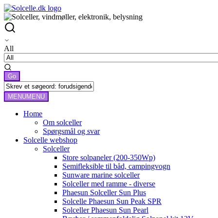
All
MENU
MENU
Home
Om solceller
Spørgsmål og svar
Solcelle webshop
Solceller
Store solpaneler (200-350Wp)
Semifleksible til båd, campingvogn
Sunware marine solceller
Solceller med ramme - diverse
Phaesun Solceller Sun Plus
Solcelle Phaesun Sun Peak SPR
Solceller Phaesun Sun Pearl