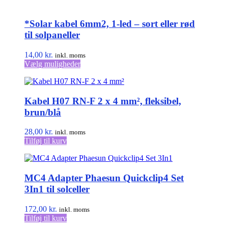
*Solar kabel 6mm2, 1-led – sort eller rød
til solpaneller
14,00
kr.
inkl. moms
Dette
Vælg muligheder
vare
har
flere
Kabel H07 RN-F 2 x 4 mm², fleksibel,
varianter.
Mulighederne
brun/blå
kan
vælges
28,00
kr.
inkl. moms
på
Tilføj til kurv
varesiden
MC4 Adapter Phaesun Quickclip4 Set
3In1 til solceller
172,00
kr.
inkl. moms
Tilføj til kurv