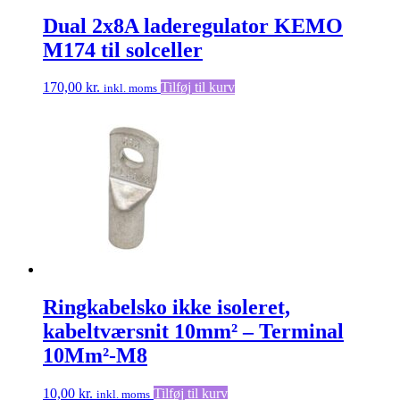
Dual 2x8A laderegulator KEMO
M174 til solceller
170,00
kr.
Tilføj til kurv
inkl. moms
Ringkabelsko ikke isoleret,
kabeltværsnit 10mm² – Terminal
10Mm²-M8
10,00
kr.
Tilføj til kurv
inkl. moms