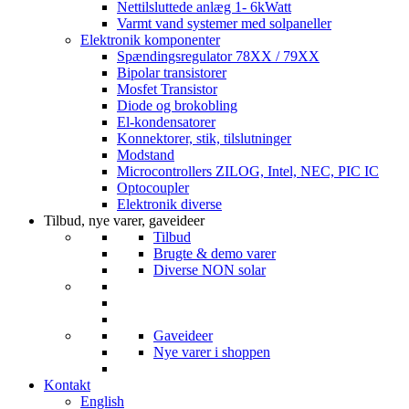
Nettilsluttede anlæg 1- 6kWatt
Varmt vand systemer med solpaneller
Elektronik komponenter
Spændingsregulator 78XX / 79XX
Bipolar transistorer
Mosfet Transistor
Diode og brokobling
El-kondensatorer
Konnektorer, stik, tilslutninger
Modstand
Microcontrollers ZILOG, Intel, NEC, PIC IC
Optocoupler
Elektronik diverse
Tilbud, nye varer, gaveideer
Tilbud
Brugte & demo varer
Diverse NON solar
Gaveideer
Nye varer i shoppen
Kontakt
English