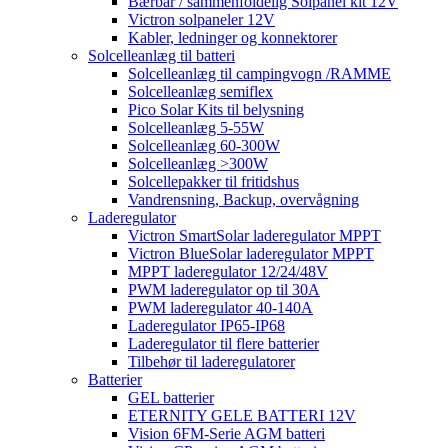
Bærbar / sammenfoldelig Solpanel kit 12V
Victron solpaneler 12V
Kabler, ledninger og konnektorer
Solcelleanlæg til batteri
Solcelleanlæg til campingvogn /RAMME
Solcelleanlæg semiflex
Pico Solar Kits til belysning
Solcelleanlæg 5-55W
Solcelleanlæg 60-300W
Solcelleanlæg >300W
Solcellepakker til fritidshus
Vandrensning, Backup, overvågning
Laderegulator
Victron SmartSolar laderegulator MPPT
Victron BlueSolar laderegulator MPPT
MPPT laderegulator 12/24/48V
PWM laderegulator op til 30A
PWM laderegulator 40-140A
Laderegulator IP65-IP68
Laderegulator til flere batterier
Tilbehør til laderegulatorer
Batterier
GEL batterier
ETERNITY GELE BATTERI 12V
Vision 6FM-Serie AGM batteri