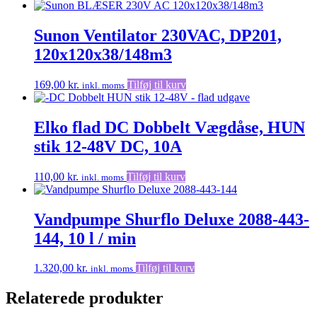
Sunon Ventilator 230VAC, DP201,
120x120x38/148m3
169,00
kr.
Tilføj til kurv
inkl. moms
Elko flad DC Dobbelt Vægdåse, HUN
stik 12-48V DC, 10A
110,00
kr.
Tilføj til kurv
inkl. moms
Vandpumpe Shurflo Deluxe 2088-443-
144, 10 l / min
1.320,00
kr.
Tilføj til kurv
inkl. moms
Relaterede produkter