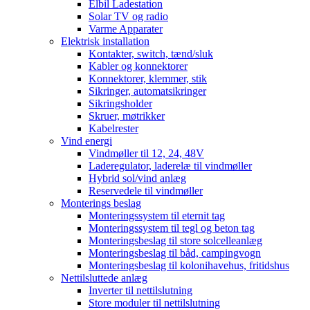
Elbil Ladestation
Solar TV og radio
Varme Apparater
Elektrisk installation
Kontakter, switch, tænd/sluk
Kabler og konnektorer
Konnektorer, klemmer, stik
Sikringer, automatsikringer
Sikringsholder
Skruer, møtrikker
Kabelrester
Vind energi
Vindmøller til 12, 24, 48V
Laderegulator, laderelæ til vindmøller
Hybrid sol/vind anlæg
Reservedele til vindmøller
Monterings beslag
Monteringssystem til eternit tag
Monteringssystem til tegl og beton tag
Monteringsbeslag til store solcelleanlæg
Monteringsbeslag til båd, campingvogn
Monteringsbeslag til kolonihavehus, fritidshus
Nettilsluttede anlæg
Inverter til nettilslutning
Store moduler til nettilslutning