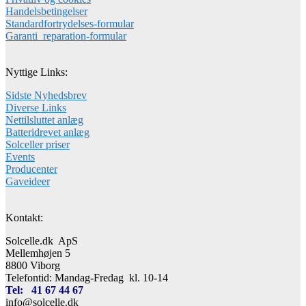
Handelsbetingelser
Standardfortrydelses-formular
Garanti_reparation-formular
Nyttige Links:
Sidste Nyhedsbrev
Diverse Links
Nettilsluttet anlæg
Batteridrevet anlæg
Solceller priser
Events
Producenter
Gaveideer
Kontakt:
Solcelle.dk ApS
Mellemhøjen 5
8800 Viborg
Telefontid: Mandag-Fredag kl. 10-14
Tel: 41 67 44 67
info@solcelle.dk