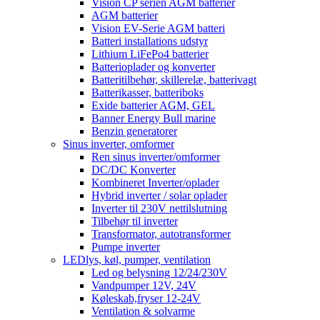
Vision CP serien AGM batterier
AGM batterier
Vision EV-Serie AGM batteri
Batteri installations udstyr
Lithium LiFePo4 batterier
Batterioplader og konverter
Batteritilbehør, skillerelæ, batterivagt
Batterikasser, batteriboks
Exide batterier AGM, GEL
Banner Energy Bull marine
Benzin generatorer
Sinus inverter, omformer
Ren sinus inverter/omformer
DC/DC Konverter
Kombineret Inverter/oplader
Hybrid inverter / solar oplader
Inverter til 230V nettilslutning
Tilbehør til inverter
Transformator, autotransformer
Pumpe inverter
LEDlys, køl, pumper, ventilation
Led og belysning 12/24/230V
Vandpumper 12V, 24V
Køleskab,fryser 12-24V
Ventilation & solvarme