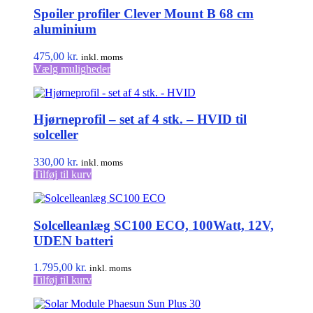
Spoiler profiler Clever Mount B 68 cm
aluminium
475,00
kr.
inkl. moms
Dette
Vælg muligheder
vare
har
flere
Hjørneprofil – set af 4 stk. – HVID til
varianter.
Mulighederne
solceller
kan
vælges
330,00
kr.
inkl. moms
på
Tilføj til kurv
varesiden
Solcelleanlæg SC100 ECO, 100Watt, 12V,
UDEN batteri
1.795,00
kr.
inkl. moms
Tilføj til kurv