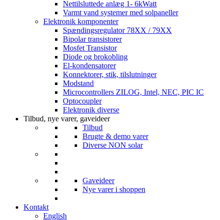
Nettilsluttede anlæg 1- 6kWatt
Varmt vand systemer med solpaneller
Elektronik komponenter
Spændingsregulator 78XX / 79XX
Bipolar transistorer
Mosfet Transistor
Diode og brokobling
El-kondensatorer
Konnektorer, stik, tilslutninger
Modstand
Microcontrollers ZILOG, Intel, NEC, PIC IC
Optocoupler
Elektronik diverse
Tilbud, nye varer, gaveideer
Tilbud
Brugte & demo varer
Diverse NON solar
Gaveideer
Nye varer i shoppen
Kontakt
English