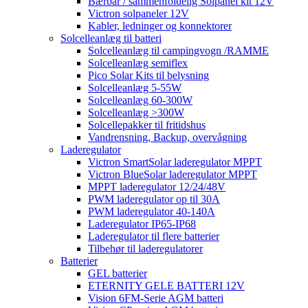
Bærbar / sammenfoldelig Solpanel kit 12V
Victron solpaneler 12V
Kabler, ledninger og konnektorer
Solcelleanlæg til batteri
Solcelleanlæg til campingvogn /RAMME
Solcelleanlæg semiflex
Pico Solar Kits til belysning
Solcelleanlæg 5-55W
Solcelleanlæg 60-300W
Solcelleanlæg >300W
Solcellepakker til fritidshus
Vandrensning, Backup, overvågning
Laderegulator
Victron SmartSolar laderegulator MPPT
Victron BlueSolar laderegulator MPPT
MPPT laderegulator 12/24/48V
PWM laderegulator op til 30A
PWM laderegulator 40-140A
Laderegulator IP65-IP68
Laderegulator til flere batterier
Tilbehør til laderegulatorer
Batterier
GEL batterier
ETERNITY GELE BATTERI 12V
Vision 6FM-Serie AGM batteri