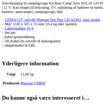
Solcelleanlæg til campingvogn Kit Base Camp Aero SOL10 120 W
| 12 V. Kan bruges til belysning, TV, opladning af batterier til mobil,
kamera i autocamper, campingvogn, båd.
–
120Wp/12V solcelle Phaesun Sun Plus 120 AERO, med spoiler
– Mål: 1320 x 505 x 55 mm/ 10,4 kg inkl. spoilers
–
Laderegulator 10 A
– lim sæt
– kabel gennemføring
– 5m Kabel fra solcelle til laderegulator
– adapterkabel til EBL
Yderligere information
Vægt
12,00 kg
Producent
Phaesun GMBH
Du kunne også være interesseret i…