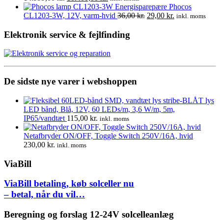
4.220,00 kr..
3.295,00 kr..
oprindelige
aktuelle
Energisparepære Phocos
pris
pris
Den
Den
CL1203-3W, 12V, varm-hvid
36,00
kr.
29,00
kr.
inkl. moms
var:
er:
oprindelige
aktuelle
14.999,00 kr..
10.400,00 kr..
pris
pris
Elektronik service & fejlfinding
var:
er:
36,00 kr..
29,00 kr..
De sidste nye varer i webshoppen
LED bånd, Blå, 12V, 60 LEDs/m, 3,6 W/m, 5m,
IP65/vandtæt
115,00
kr.
inkl. moms
Netafbryder ON/OFF, Toggle Switch 250V/16A, hvid
230,00
kr.
inkl. moms
ViaBill
ViaBill betaling, køb solceller nu
– betal, når du vil…
Beregning og forslag 12-24V solcelleanlæg