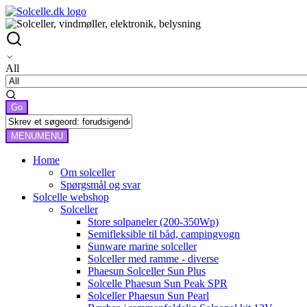
All
MENU
MENU
Home
Om solceller
Spørgsmål og svar
Solcelle webshop
Solceller
Store solpaneler (200-350Wp)
Semifleksible til båd, campingvogn
Sunware marine solceller
Solceller med ramme - diverse
Phaesun Solceller Sun Plus
Solcelle Phaesun Sun Peak SPR
Solceller Phaesun Sun Pearl