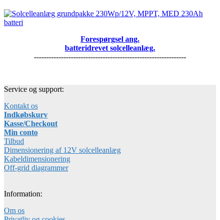
Forespørgsel ang.
batteridrevet solcelleanlæg.
--------------------------------------------------------------
Service og support:
Kontakt os
Indkøbskurv
Kasse/Checkout
Min conto
Tilbud
Dimensionering af 12V solcelleanlæg
Kabeldimensionering
Off-grid diagrammer
Information:
Om os
Privatliv og cookies