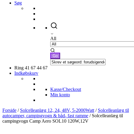
Søg
All
Ring 41 67 44 67
Indkøbskurv
Kasse/Checkout
Min konto
Forside
/
Solcelleanlæg 12, 24, 48V, 5-2000Watt
/
Solcelleanlæg til
autocamper, campingvogn & båd- fast ramme
/ Solcelleanlæg til
campingvogn Camp Aero SOL10 120W,12V