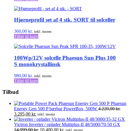
Hjørneprofil set af 4 stk. SORT til solceller
360,00
kr.
inkl. moms
Tilføj til kurv
100Wp/12V solcelle Phaesun Sun Plus 100
S monokrystallinsk
980,00
kr.
inkl. moms
Tilføj til kurv
Tilbud
Phaesun
Energy Gen 500 P bærbar PowerBox, 500W
4.220,00
kr.
Den
Den
3.295,00
kr.
inkl. moms
oprindelige
aktuelle
pris
pris
Victron Inverter / oplader Multiplus-II 48/5000/70-50 GX
var:
er:
Den
Den
14.999,00
kr.
10.400,00
kr.
inkl. moms