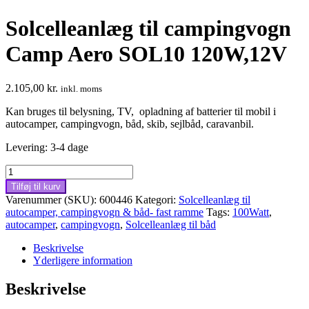
Solcelleanlæg til campingvogn
Camp Aero SOL10 120W,12V
2.105,00
kr.
inkl. moms
Kan bruges til belysning, TV, opladning af batterier til mobil i
autocamper, campingvogn, båd, skib, sejlbåd, caravanbil.
Levering: 3-4 dage
Solcelleanlæg
til
Tilføj til kurv
campingvogn
Varenummer (SKU):
600446
Kategori:
Solcelleanlæg til
Camp
autocamper, campingvogn & båd- fast ramme
Tags:
100Watt
,
Aero
autocamper
,
campingvogn
,
Solcelleanlæg til båd
SOL10
120W,12V
Beskrivelse
antal
Yderligere information
Beskrivelse