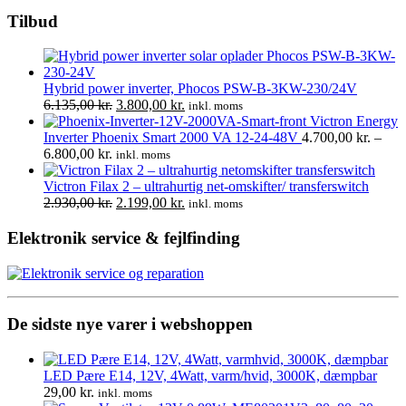
Tilbud
Hybrid power inverter, Phocos PSW-B-3KW-230/24V
Den
Den
6.135,00
kr.
3.800,00
kr.
inkl. moms
oprindelige
aktuelle
Victron Energy
pris
pris
Inverter Phoenix Smart 2000 VA 12-24-48V
4.700,00
kr.
–
Prisinterval:
var:
er:
6.800,00
kr.
inkl. moms
4.700,00 kr.
6.135,00 kr..
3.800,00 kr..
til
Victron Filax 2 – ultrahurtig net-omskifter/ transferswitch
6.800,00 kr.
Den
Den
2.930,00
kr.
2.199,00
kr.
inkl. moms
oprindelige
aktuelle
pris
pris
Elektronik service & fejlfinding
var:
er:
2.930,00 kr..
2.199,00 kr..
De sidste nye varer i webshoppen
LED Pære E14, 12V, 4Watt, varm/hvid, 3000K, dæmpbar
29,00
kr.
inkl. moms