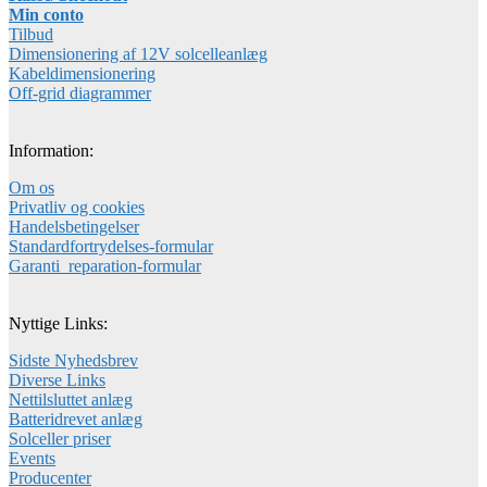
Min conto
Tilbud
Dimensionering af 12V solcelleanlæg
Kabeldimensionering
Off-grid diagrammer
Information:
Om os
Privatliv og cookies
Handelsbetingelser
Standardfortrydelses-formular
Garanti_reparation-formular
Nyttige Links:
Sidste Nyhedsbrev
Diverse Links
Nettilsluttet anlæg
Batteridrevet anlæg
Solceller priser
Events
Producenter