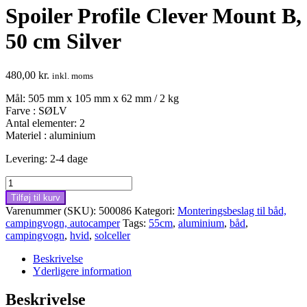
Spoiler Profile Clever Mount B,
50 cm Silver
480,00
kr.
inkl. moms
Mål: 505 mm x 105 mm x 62 mm / 2 kg
Farve : SØLV
Antal elementer: 2
Materiel : aluminium
Levering: 2-4 dage
Spoiler
Profile
Tilføj til kurv
Clever
Varenummer (SKU):
500086
Kategori:
Monteringsbeslag til båd,
Mount
campingvogn, autocamper
Tags:
55cm
,
aluminium
,
båd
,
B,
campingvogn
,
hvid
,
solceller
50
cm
Beskrivelse
Silver
Yderligere information
antal
Beskrivelse