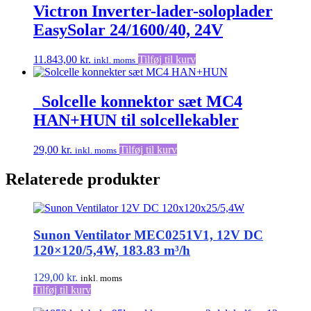
Victron Inverter-lader-soloplader
EasySolar 24/1600/40, 24V
11.843,00
kr.
Tilføj til kurv
inkl. moms
_Solcelle konnektor sæt MC4
HAN+HUN til solcellekabler
29,00
kr.
Tilføj til kurv
inkl. moms
Relaterede produkter
Sunon Ventilator MEC0251V1, 12V DC
120×120/5,4W, 183.83 m³/h
129,00
kr.
inkl. moms
Tilføj til kurv