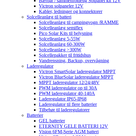
Bærbar / sammenfoldelig Solpanel kit 12V
Victron solpaneler 12V
Kabler, ledninger og konnektorer
Solcelleanlæg til batteri
Solcelleanlæg til campingvogn /RAMME
Solcelleanlæg semiflex
Pico Solar Kits til belysning
Solcelleanlæg 5-55W
Solcelleanlæg 60-300W
Solcelleanlæg >300W
Solcellepakker til fritidshus
Vandrensning, Backup, overvågning
Laderegulator
Victron SmartSolar laderegulator MPPT
Victron BlueSolar laderegulator MPPT
MPPT laderegulator 12/24/48V
PWM laderegulator op til 30A
PWM laderegulator 40-140A
Laderegulator IP65-IP68
Laderegulator til flere batterier
Tilbehør til laderegulatorer
Batterier
GEL batterier
ETERNITY GELE BATTERI 12V
Vision 6FM-Serie AGM batteri