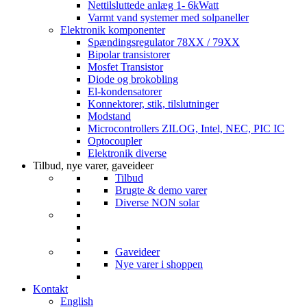
Nettilsluttede anlæg 1- 6kWatt
Varmt vand systemer med solpaneller
Elektronik komponenter
Spændingsregulator 78XX / 79XX
Bipolar transistorer
Mosfet Transistor
Diode og brokobling
El-kondensatorer
Konnektorer, stik, tilslutninger
Modstand
Microcontrollers ZILOG, Intel, NEC, PIC IC
Optocoupler
Elektronik diverse
Tilbud, nye varer, gaveideer
Tilbud
Brugte & demo varer
Diverse NON solar
Gaveideer
Nye varer i shoppen
Kontakt
English