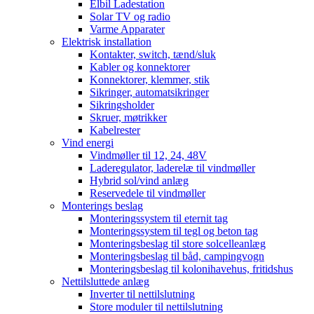
Elbil Ladestation
Solar TV og radio
Varme Apparater
Elektrisk installation
Kontakter, switch, tænd/sluk
Kabler og konnektorer
Konnektorer, klemmer, stik
Sikringer, automatsikringer
Sikringsholder
Skruer, møtrikker
Kabelrester
Vind energi
Vindmøller til 12, 24, 48V
Laderegulator, laderelæ til vindmøller
Hybrid sol/vind anlæg
Reservedele til vindmøller
Monterings beslag
Monteringssystem til eternit tag
Monteringssystem til tegl og beton tag
Monteringsbeslag til store solcelleanlæg
Monteringsbeslag til båd, campingvogn
Monteringsbeslag til kolonihavehus, fritidshus
Nettilsluttede anlæg
Inverter til nettilslutning
Store moduler til nettilslutning