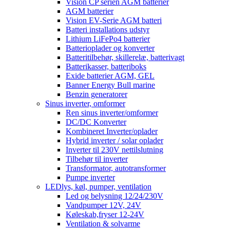
Vision CP serien AGM batterier
AGM batterier
Vision EV-Serie AGM batteri
Batteri installations udstyr
Lithium LiFePo4 batterier
Batterioplader og konverter
Batteritilbehør, skillerelæ, batterivagt
Batterikasser, batteriboks
Exide batterier AGM, GEL
Banner Energy Bull marine
Benzin generatorer
Sinus inverter, omformer
Ren sinus inverter/omformer
DC/DC Konverter
Kombineret Inverter/oplader
Hybrid inverter / solar oplader
Inverter til 230V nettilslutning
Tilbehør til inverter
Transformator, autotransformer
Pumpe inverter
LEDlys, køl, pumper, ventilation
Led og belysning 12/24/230V
Vandpumper 12V, 24V
Køleskab,fryser 12-24V
Ventilation & solvarme