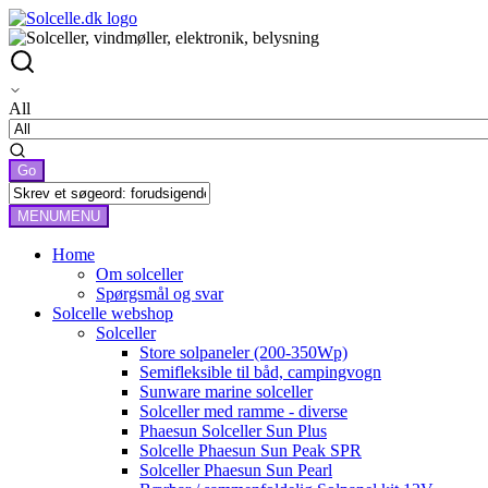
All
MENU
MENU
Home
Om solceller
Spørgsmål og svar
Solcelle webshop
Solceller
Store solpaneler (200-350Wp)
Semifleksible til båd, campingvogn
Sunware marine solceller
Solceller med ramme - diverse
Phaesun Solceller Sun Plus
Solcelle Phaesun Sun Peak SPR
Solceller Phaesun Sun Pearl