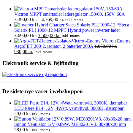
Victron MPPT smartsolar laderegulator 150/60, 150V, 60A
Prisinterval:
3.390,00
kr.
–
4.769,00
kr.
inkl. moms
3.390,00 kr.
*Steca
til
Solarix PLI 1000-12 MPPT Hybrid power inverter lader
Den
Den
4.769,00 kr.
3.690,00
kr.
3.500,00
kr.
inkl. moms
oprindelige
aktuelle
Victron Energy
pris
pris
ArgoFET 200-2, isolator, 2 batterier 200A
1.050,00
kr.
Den
Den
var:
er:
930,00
kr.
inkl. moms
oprindelige
aktuelle
3.690,00 kr..
3.500,00 kr..
pris
pris
Elektronik service & fejlfinding
var:
er:
1.050,00 kr..
930,00 kr..
De sidste nye varer i webshoppen
LED Pære E14, 12V, 4Watt, varm/hvid, 3000K, dæmpbar
29,00
kr.
inkl. moms
Sunon Ventilator 12V 0,89W, ME80201V3, 80x80x20 mm
58,00
kr.
inkl. moms