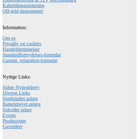
Kabeldimensionering
Off-grid diagrammer
Information:
Om os
Privatliv og cookies
Handelsbetingelser
Standardfortrydelses-formular
Garanti_reparation-formular
Nyttige Links:
Sidste Nyhedsbrev
Diverse Links
Nettilsluttet anlæg
Batteridrevet anlæg
Solceller priser
Events
Producenter
Gaveideer