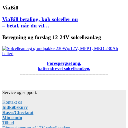
ViaBill
ViaBill betaling, køb solceller nu
– betal, når du vil…
Beregning og forslag 12-24V solcelleanlæg
Forespørgsel ang.
batteridrevet solcelleanlæg.
--------------------------------------------------------------
Service og support:
Kontakt os
Indkøbskurv
Kasse/Checkout
Min conto
Tilbud
Dimensionering af 12V solcelleanlæg