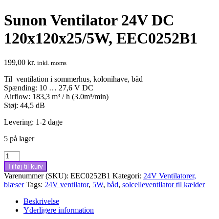
Sunon Ventilator 24V DC
120x120x25/5W, EEC0252B1
199,00
kr.
inkl. moms
Til ventilation i sommerhus, kolonihave, båd
Spænding: 10 … 27,6 V DC
Airflow: 183,3 m³ / h (3.0m³/min)
Støj: 44,5 dB
Levering: 1-2 dage
5 på lager
Sunon
Ventilator
Tilføj til kurv
24V
Varenummer (SKU):
EEC0252B1
Kategori:
24V Ventilatorer,
DC
blæser
Tags:
24V ventilator
,
5W
,
båd
,
solcelleventilator til kælder
120x120x25/5W,
EEC0252B1
Beskrivelse
antal
Yderligere information