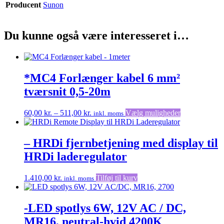
Producent
Sunon
Du kunne også være interesseret i…
*MC4 Forlænger kabel 6 mm²
tværsnit 0,5-20m
Prisinterval:
Dette
60,00
kr.
–
511,00
kr.
Vælg muligheder
inkl. moms
60,00 kr.
vare
til
har
511,00 kr.
flere
– HRDi fjernbetjening med display til
varianter.
HRDi laderegulator
Mulighederne
kan
vælges
1.410,00
kr.
Tilføj til kurv
inkl. moms
på
varesiden
-LED spotlys 6W, 12V AC / DC,
MR16, neutral-hvid 4200K