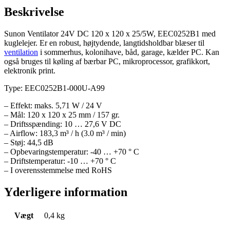
Beskrivelse
Sunon Ventilator 24V DC 120 x 120 x 25/5W, EEC0252B1 med
kuglelejer. Er en robust, højtydende, langtidsholdbar blæser til
ventilation
i sommerhus, kolonihave, båd, garage, kælder PC. Kan
også bruges til køling af bærbar PC, mikroprocessor, grafikkort,
elektronik print.
Type: EEC0252B1-000U-A99
– Effekt: maks. 5,71 W / 24 V
– Mål: 120 x 120 x 25 mm / 157 gr.
– Driftsspænding: 10 … 27,6 V DC
– Airflow: 183,3 m³ / h (3.0 m³ / min)
– Støj: 44,5 dB
– Opbevaringstemperatur: -40 … +70 ° C
– Driftstemperatur: -10 … +70 ° C
– I overensstemmelse med RoHS
Yderligere information
Vægt
0,4 kg