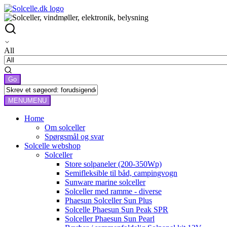
All
MENU
MENU
Home
Om solceller
Spørgsmål og svar
Solcelle webshop
Solceller
Store solpaneler (200-350Wp)
Semifleksible til båd, campingvogn
Sunware marine solceller
Solceller med ramme - diverse
Phaesun Solceller Sun Plus
Solcelle Phaesun Sun Peak SPR
Solceller Phaesun Sun Pearl