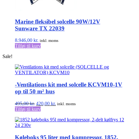
Marine fleksibel solcelle 90W/12V
Sunware TX 22039
8.946,00
kr.
inkl. moms
Tilføj til kurv
Sale!
-Ventilations kit med solcelle KCVM10-1V
op til 50 m² hus
Den
Den
495,00
kr.
420,00
kr.
inkl. moms
oprindelige
aktuelle
Tilføj til kurv
pris
pris
var:
er:
495,00 kr..
420,00 kr..
Køleboks 95 liter med kompressor, 1852,