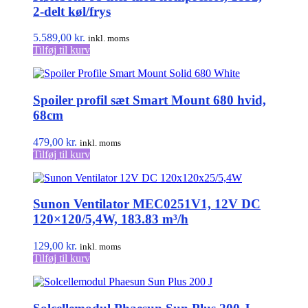
2-delt køl/frys
5.589,00
kr.
inkl. moms
Tilføj til kurv
Spoiler profil sæt Smart Mount 680 hvid,
68cm
479,00
kr.
inkl. moms
Tilføj til kurv
Sunon Ventilator MEC0251V1, 12V DC
120×120/5,4W, 183.83 m³/h
129,00
kr.
inkl. moms
Tilføj til kurv