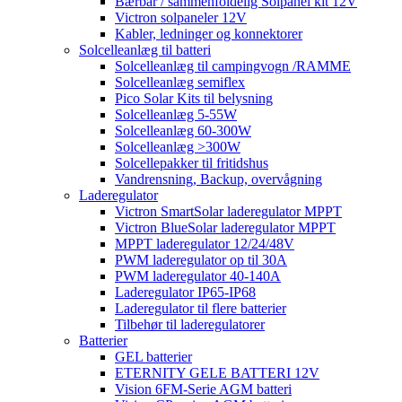
Bærbar / sammenfoldelig Solpanel kit 12V
Victron solpaneler 12V
Kabler, ledninger og konnektorer
Solcelleanlæg til batteri
Solcelleanlæg til campingvogn /RAMME
Solcelleanlæg semiflex
Pico Solar Kits til belysning
Solcelleanlæg 5-55W
Solcelleanlæg 60-300W
Solcelleanlæg >300W
Solcellepakker til fritidshus
Vandrensning, Backup, overvågning
Laderegulator
Victron SmartSolar laderegulator MPPT
Victron BlueSolar laderegulator MPPT
MPPT laderegulator 12/24/48V
PWM laderegulator op til 30A
PWM laderegulator 40-140A
Laderegulator IP65-IP68
Laderegulator til flere batterier
Tilbehør til laderegulatorer
Batterier
GEL batterier
ETERNITY GELE BATTERI 12V
Vision 6FM-Serie AGM batteri