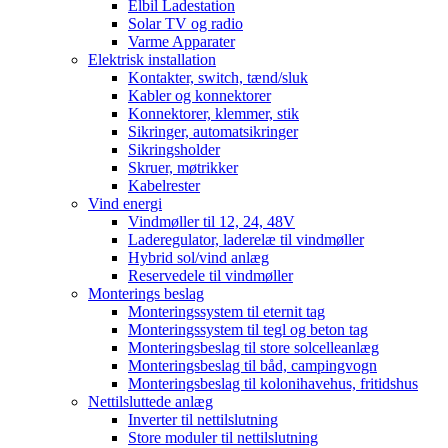
Elbil Ladestation
Solar TV og radio
Varme Apparater
Elektrisk installation
Kontakter, switch, tænd/sluk
Kabler og konnektorer
Konnektorer, klemmer, stik
Sikringer, automatsikringer
Sikringsholder
Skruer, møtrikker
Kabelrester
Vind energi
Vindmøller til 12, 24, 48V
Laderegulator, laderelæ til vindmøller
Hybrid sol/vind anlæg
Reservedele til vindmøller
Monterings beslag
Monteringssystem til eternit tag
Monteringssystem til tegl og beton tag
Monteringsbeslag til store solcelleanlæg
Monteringsbeslag til båd, campingvogn
Monteringsbeslag til kolonihavehus, fritidshus
Nettilsluttede anlæg
Inverter til nettilslutning
Store moduler til nettilslutning