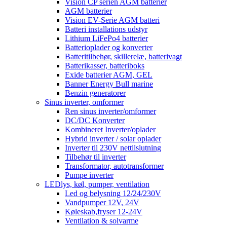
Vision CP serien AGM batterier
AGM batterier
Vision EV-Serie AGM batteri
Batteri installations udstyr
Lithium LiFePo4 batterier
Batterioplader og konverter
Batteritilbehør, skillerelæ, batterivagt
Batterikasser, batteriboks
Exide batterier AGM, GEL
Banner Energy Bull marine
Benzin generatorer
Sinus inverter, omformer
Ren sinus inverter/omformer
DC/DC Konverter
Kombineret Inverter/oplader
Hybrid inverter / solar oplader
Inverter til 230V nettilslutning
Tilbehør til inverter
Transformator, autotransformer
Pumpe inverter
LEDlys, køl, pumper, ventilation
Led og belysning 12/24/230V
Vandpumper 12V, 24V
Køleskab,fryser 12-24V
Ventilation & solvarme