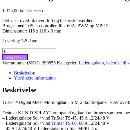
1.325,00
kr.
inkl. moms
Det viser overblik over drift og historiske værdier.
Bruges med TriStar controller 30 – 60A, PWM og MPPT
Dimensioner: 116 x 116 x 0 mm
Levering: 3-5 dage
Tristar™Digital
Meter
Tilføj til kurv
Morningstar
Varenummer (SKU):
390555
Kategorier:
Laderegulator, laderelæ til 
TS-
M-
Beskrivelse
2,
Yderligere information
kontrolpanel
antal
Beskrivelse
Tristar™Digital Meter Morningstar TS-M-2, kontrolpanel viser overblik
Dette er KUN DISPLAY/kontopanel og kan kun bruges sammen me
– Laderegulator Sol / vind TriStar TS-45, 45 A 12/24/48 V
– Laderegulator Sol / vind
TriStar TS-60
, 60 A 12/24/48 V
– 45 A 12/24/48 V Laderegulator TriStar MPPT-45,