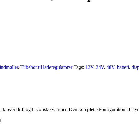
vindmøller
,
Tilbehør til laderegulatorer
Tags:
12V
,
24V
,
48V. batteri
,
dis
 over drift og historiske værdier. Den komplette konfiguration af styre
d: