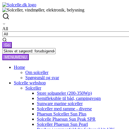
All
MENU
MENU
Home
Om solceller
Spørgsmål og svar
Solcelle webshop
Solceller
Store solpaneler (200-350Wp)
Semifleksible til båd, campingvogn
Sunware marine solceller
Solceller med ramme - diverse
Phaesun Solceller Sun Plus
Solcelle Phaesun Sun Peak SPR
Solceller Phaesun Sun Pearl