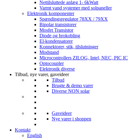
Nettilsluttede anlæg 1- 6kWatt
Varmt vand systemer med solpaneller
Elektronik komponenter
Spændingsregulator 78XX / 79XX
Bipolar transistorer
Mosfet Transistor
Diode og brokobling
El-kondensatorer
Konnektorer, stik, tilslutninger
Modstand
Microcontrollers ZILOG, Intel, NEC, PIC IC
Optocoupler
Elektronik diverse
Tilbud, nye varer, gaveideer
Tilbud
Brugte & demo varer
Diverse NON solar
Gaveideer
Nye varer i shoppen
Kontakt
English