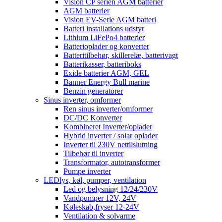
Vision CP serien AGM batterier
AGM batterier
Vision EV-Serie AGM batteri
Batteri installations udstyr
Lithium LiFePo4 batterier
Batterioplader og konverter
Batteritilbehør, skillerelæ, batterivagt
Batterikasser, batteriboks
Exide batterier AGM, GEL
Banner Energy Bull marine
Benzin generatorer
Sinus inverter, omformer
Ren sinus inverter/omformer
DC/DC Konverter
Kombineret Inverter/oplader
Hybrid inverter / solar oplader
Inverter til 230V nettilslutning
Tilbehør til inverter
Transformator, autotransformer
Pumpe inverter
LEDlys, køl, pumper, ventilation
Led og belysning 12/24/230V
Vandpumper 12V, 24V
Køleskab,fryser 12-24V
Ventilation & solvarme