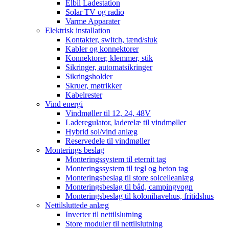
Elbil Ladestation
Solar TV og radio
Varme Apparater
Elektrisk installation
Kontakter, switch, tænd/sluk
Kabler og konnektorer
Konnektorer, klemmer, stik
Sikringer, automatsikringer
Sikringsholder
Skruer, møtrikker
Kabelrester
Vind energi
Vindmøller til 12, 24, 48V
Laderegulator, laderelæ til vindmøller
Hybrid sol/vind anlæg
Reservedele til vindmøller
Monterings beslag
Monteringssystem til eternit tag
Monteringssystem til tegl og beton tag
Monteringsbeslag til store solcelleanlæg
Monteringsbeslag til båd, campingvogn
Monteringsbeslag til kolonihavehus, fritidshus
Nettilsluttede anlæg
Inverter til nettilslutning
Store moduler til nettilslutning