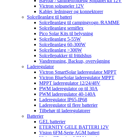
Bærbar / sammenfoldelig Solpanel kit 12V
Victron solpaneler 12V
Kabler, ledninger og konnektorer
Solcelleanlæg til batteri
Solcelleanlæg til campingvogn /RAMME
Solcelleanlæg semiflex
Pico Solar Kits til belysning
Solcelleanlæg 5-55W
Solcelleanlæg 60-300W
Solcelleanlæg >300W
Solcellepakker til fritidshus
Vandrensning, Backup, overvågning
Laderegulator
Victron SmartSolar laderegulator MPPT
Victron BlueSolar laderegulator MPPT
MPPT laderegulator 12/24/48V
PWM laderegulator op til 30A
PWM laderegulator 40-140A
Laderegulator IP65-IP68
Laderegulator til flere batterier
Tilbehør til laderegulatorer
Batterier
GEL batterier
ETERNITY GELE BATTERI 12V
Vision 6FM-Serie AGM batteri