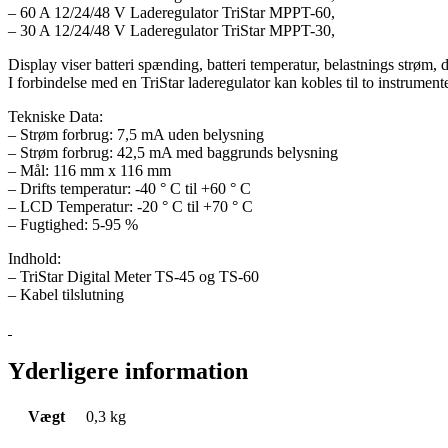
– 60 A 12/24/48 V Laderegulator TriStar MPPT-60,
– 30 A 12/24/48 V Laderegulator TriStar MPPT-30,
Display viser batteri spænding, batteri temperatur, belastnings strøm, d
I forbindelse med en TriStar laderegulator kan kobles til to instrume
Tekniske Data:
– Strøm forbrug: 7,5 mA uden belysning
– Strøm forbrug: 42,5 mA med baggrunds belysning
– Mål: 116 mm x 116 mm
– Drifts temperatur: -40 ° C til +60 ° C
– LCD Temperatur: -20 ° C til +70 ° C
– Fugtighed: 5-95 %
Indhold:
– TriStar Digital Meter TS-45 og TS-60
– Kabel tilslutning
Yderligere information
Vægt
0,3 kg