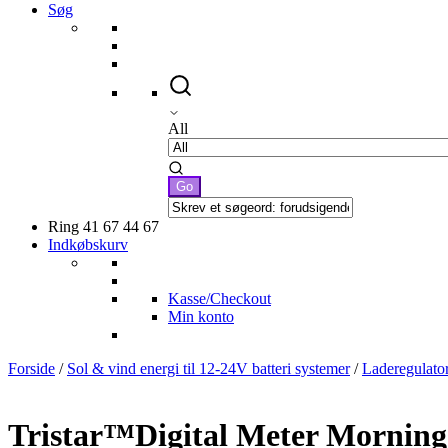
Søg
All
Ring 41 67 44 67
Indkøbskurv
Kasse/Checkout
Min konto
Forside
/
Sol & vind energi til 12-24V batteri systemer
/
Laderegulator
Tristar™Digital Meter Morning