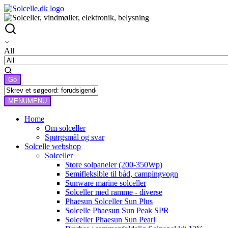
All
MENU
MENU
Home
Om solceller
Spørgsmål og svar
Solcelle webshop
Solceller
Store solpaneler (200-350Wp)
Semifleksible til båd, campingvogn
Sunware marine solceller
Solceller med ramme - diverse
Phaesun Solceller Sun Plus
Solcelle Phaesun Sun Peak SPR
Solceller Phaesun Sun Pearl