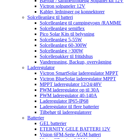
Bærbar / sammenfoldelig Solpanel kit 12V
Victron solpaneler 12V
Kabler, ledninger og konnektorer
Solcelleanlæg til batteri
Solcelleanlæg til campingvogn /RAMME
Solcelleanlæg semiflex
Pico Solar Kits til belysning
Solcelleanlæg 5-55W
Solcelleanlæg 60-300W
Solcelleanlæg >300W
Solcellepakker til fritidshus
Vandrensning, Backup, overvågning
Laderegulator
Victron SmartSolar laderegulator MPPT
Victron BlueSolar laderegulator MPPT
MPPT laderegulator 12/24/48V
PWM laderegulator op til 30A
PWM laderegulator 40-140A
Laderegulator IP65-IP68
Laderegulator til flere batterier
Tilbehør til laderegulatorer
Batterier
GEL batterier
ETERNITY GELE BATTERI 12V
Vision 6FM-Serie AGM batteri