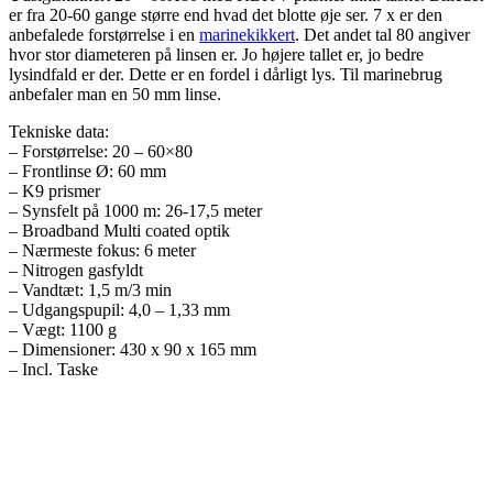
er fra 20-60 gange større end hvad det blotte øje ser. 7 x er den
anbefalede forstørrelse i en
marinekikkert
. Det andet tal 80 angiver
hvor stor diameteren på linsen er. Jo højere tallet er, jo bedre
lysindfald er der. Dette er en fordel i dårligt lys. Til marinebrug
anbefaler man en 50 mm linse.
Tekniske data:
– Forstørrelse: 20 – 60×80
– Frontlinse Ø: 60 mm
– K9 prismer
– Synsfelt på 1000 m: 26-17,5 meter
– Broadband Multi coated optik
– Nærmeste fokus: 6 meter
– Nitrogen gasfyldt
– Vandtæt: 1,5 m/3 min
– Udgangspupil: 4,0 – 1,33 mm
– Vægt: 1100 g
– Dimensioner: 430 x 90 x 165 mm
– Incl. Taske