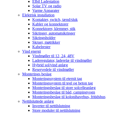
Elbil Ladestation
Solar TV og radio
Varme Apparater
Elektrisk installation
Kontakter, switch, tænd/sluk
Kabler og konnektorer
Konnektorer, klemmer, stik
Sikringer, automatsikringer
Sikringsholder
Skruer, møtrikker
Kabelrester
Vind energi
Vindmøller til 12, 24, 48V
Laderegulator, laderelæ til vindmøller
Hybrid sol/vind anlæg
Reservedele til vindmøller
Monterings beslag
Monteringssystem til eternit tag
Monteringssystem til tegl og beton tag
Monteringsbeslag til store solcelleanlæg
Monteringsbeslag til båd, campingvogn
Monteringsbeslag til kolonihavehus, fritidshus
Nettilsluttede anlæg
Inverter til nettilslutning
Store moduler til nettilslutning