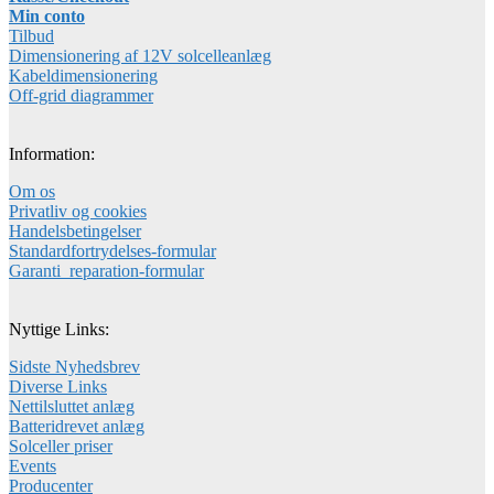
Min conto
Tilbud
Dimensionering af 12V solcelleanlæg
Kabeldimensionering
Off-grid diagrammer
Information:
Om os
Privatliv og cookies
Handelsbetingelser
Standardfortrydelses-formular
Garanti_reparation-formular
Nyttige Links:
Sidste Nyhedsbrev
Diverse Links
Nettilsluttet anlæg
Batteridrevet anlæg
Solceller priser
Events
Producenter