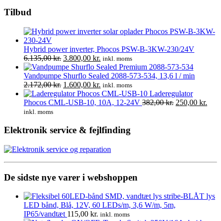
Tilbud
Hybrid power inverter, Phocos PSW-B-3KW-230/24V
Den
Den
6.135,00
kr.
3.800,00
kr.
inkl. moms
oprindelige
aktuelle
pris
pris
Vandpumpe Shurflo Sealed 2088-573-534, 13,6 l / min
var:
Den
er:
Den
2.172,00
kr.
1.600,00
kr.
inkl. moms
6.135,00 kr..
oprindelige
3.800,00 kr..
aktuelle
Laderegulator
pris
pris
Den
Den
Phocos CML-USB-10, 10A, 12-24V
382,00
kr.
250,00
kr.
var:
er:
oprindelige
aktu
inkl. moms
2.172,00 kr..
1.600,00 kr..
pris
pris
var:
er:
Elektronik service & fejlfinding
382,00 kr..
250,
De sidste nye varer i webshoppen
LED bånd, Blå, 12V, 60 LEDs/m, 3,6 W/m, 5m,
IP65/vandtæt
115,00
kr.
inkl. moms