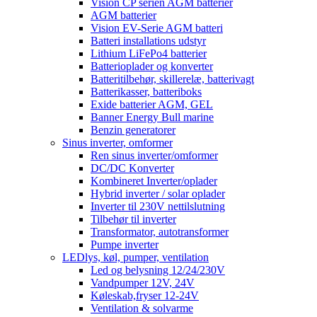
Vision CP serien AGM batterier
AGM batterier
Vision EV-Serie AGM batteri
Batteri installations udstyr
Lithium LiFePo4 batterier
Batterioplader og konverter
Batteritilbehør, skillerelæ, batterivagt
Batterikasser, batteriboks
Exide batterier AGM, GEL
Banner Energy Bull marine
Benzin generatorer
Sinus inverter, omformer
Ren sinus inverter/omformer
DC/DC Konverter
Kombineret Inverter/oplader
Hybrid inverter / solar oplader
Inverter til 230V nettilslutning
Tilbehør til inverter
Transformator, autotransformer
Pumpe inverter
LEDlys, køl, pumper, ventilation
Led og belysning 12/24/230V
Vandpumper 12V, 24V
Køleskab,fryser 12-24V
Ventilation & solvarme