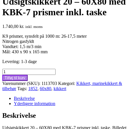
Udsigtskikkert 20 – 60X80 med
KBK-7 prismer inkl. taske
1.740,00
kr.
inkl. moms
K9 prismer, synsfelt på 1000 m: 26-17,5 meter
Nitrogen gasfyldt
Vandtæt: 1,5 m/3 min
Mål: 430 x 90 x 165 mm
Levering: 1-3 dage
Udsigtskikkert
20
Tilføj til kurv
–
Varenummer (SKU):
1113703
Kategori:
Kikkert, marinekikkert &
60X80
tilbehør
Tags:
1852
,
60x80
,
kikkert
med
KBK-
Beskrivelse
7
Yderligere information
prismer
inkl.
Beskrivelse
taske
antal
Udsigtskikkert 20 – 60X80 med KBK-7 prismer inkl. taske. Billedet