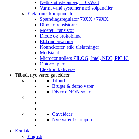
Nettilsluttede anlæg 1- 6kWatt
Varmt vand systemer med solpaneller
Elektronik komponenter
Spændingsregulator 78XX / 79XX
Bipolar transistorer
Mosfet Transistor
Diode og brokobling
El-kondensatorer
Konnektorer, stik, tilslutninger
Modstand
Microcontrollers ZILOG, Intel, NEC, PIC IC
Optocoupler
Elektronik diverse
Tilbud, nye varer, gaveideer
Tilbud
Brugte & demo varer
Diverse NON solar
Gaveideer
Nye varer i shoppen
Kontakt
English