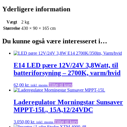
Yderligere information
Vægt
2 kg
Størrelse
430 × 90 × 165 cm
Du kunne også være interesseret i…
E14 LED pære 12V/24V 3,8Watt, til
batteriforsyning – 2700K, varm/hvid
62,00
kr.
Tilføj til kurv
inkl. moms
Laderegulator Morningstar Sunsaver
MPPT-15L, 15A,12/24VDC
3.050,00
kr.
Tilføj til kurv
inkl. moms