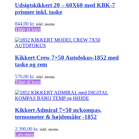
Udsigtskikkert 20 – 60X60 med KBK-7
prismer inkl. taske
844,00
kr.
inkl. moms
Tilføj til kurv
Kikkert Crew 7×50 Autofokus-1852 med
taske og rem
570,00
kr.
inkl. moms
Tilføj til kurv
Kikkert Admiral 7×50 m/kompas,
termometer & højdemåler -1852
2.390,00
kr.
inkl. moms
Læs mere