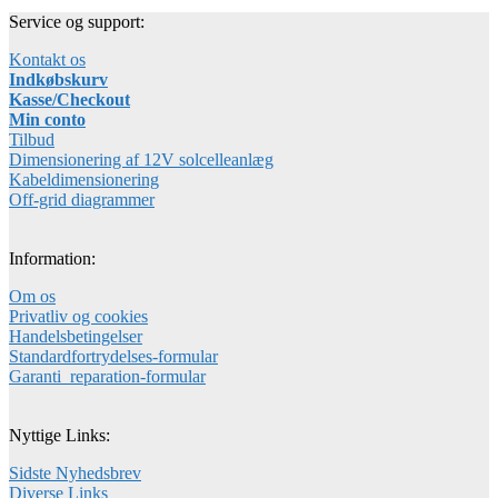
Service og support:
Kontakt os
Indkøbskurv
Kasse/Checkout
Min conto
Tilbud
Dimensionering af 12V solcelleanlæg
Kabeldimensionering
Off-grid diagrammer
Information:
Om os
Privatliv og cookies
Handelsbetingelser
Standardfortrydelses-formular
Garanti_reparation-formular
Nyttige Links:
Sidste Nyhedsbrev
Diverse Links