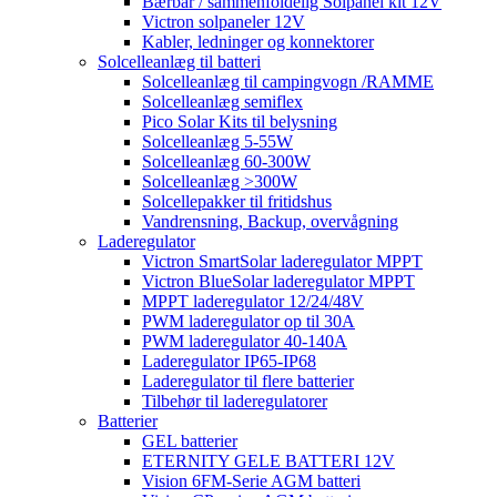
Bærbar / sammenfoldelig Solpanel kit 12V
Victron solpaneler 12V
Kabler, ledninger og konnektorer
Solcelleanlæg til batteri
Solcelleanlæg til campingvogn /RAMME
Solcelleanlæg semiflex
Pico Solar Kits til belysning
Solcelleanlæg 5-55W
Solcelleanlæg 60-300W
Solcelleanlæg >300W
Solcellepakker til fritidshus
Vandrensning, Backup, overvågning
Laderegulator
Victron SmartSolar laderegulator MPPT
Victron BlueSolar laderegulator MPPT
MPPT laderegulator 12/24/48V
PWM laderegulator op til 30A
PWM laderegulator 40-140A
Laderegulator IP65-IP68
Laderegulator til flere batterier
Tilbehør til laderegulatorer
Batterier
GEL batterier
ETERNITY GELE BATTERI 12V
Vision 6FM-Serie AGM batteri