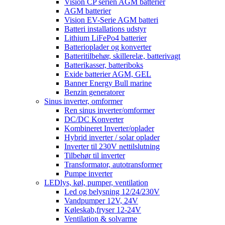
Vision CP serien AGM batterier
AGM batterier
Vision EV-Serie AGM batteri
Batteri installations udstyr
Lithium LiFePo4 batterier
Batterioplader og konverter
Batteritilbehør, skillerelæ, batterivagt
Batterikasser, batteriboks
Exide batterier AGM, GEL
Banner Energy Bull marine
Benzin generatorer
Sinus inverter, omformer
Ren sinus inverter/omformer
DC/DC Konverter
Kombineret Inverter/oplader
Hybrid inverter / solar oplader
Inverter til 230V nettilslutning
Tilbehør til inverter
Transformator, autotransformer
Pumpe inverter
LEDlys, køl, pumper, ventilation
Led og belysning 12/24/230V
Vandpumper 12V, 24V
Køleskab,fryser 12-24V
Ventilation & solvarme