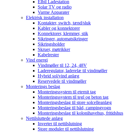
Elbil Ladestation
Solar TV og radio
Varme Apparater
Elektrisk installation
Kontakter, switch, tænd/sluk
Kabler og konnektorer
Konnektorer, klemmer, stik
Sikringer, automatsikringer
Sikringsholder
Skruer, møtrikker
Kabelrester
Vind energi
Vindmøller til 12, 24, 48V
Laderegulator, laderelæ til vindmøller
Hybrid sol/vind anlæg
Reservedele til vindmøller
Monterings beslag
Monteringssystem til eternit tag
Monteringssystem til tegl og beton tag
Monteringsbeslag til store solcelleanlæg
Monteringsbeslag til båd, campingvogn
Monteringsbeslag til kolonihavehus, fritidshus
Nettilsluttede anlæg
Inverter til nettilslutning
Store moduler til nettilslutning