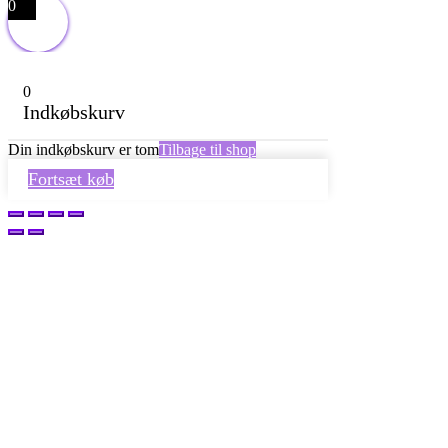
0
0
Indkøbskurv
Din indkøbskurv er tom
Tilbage til shop
Fortsæt køb