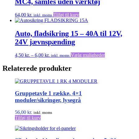
MC4, samles uden værktøj
64,00
kr.
Tilføj til kurv
inkl. moms
Auto, fladsikring 15 – 40A til 12V,
24V jævnspænding
Prisinterval:
Dette
4,50
kr.
–
6,00
kr.
Vælg muligheder
inkl. moms
4,50 kr.
vare
til
har
Relaterede produkter
6,00 kr.
flere
varianter.
Mulighederne
kan
Gruppetavle 1 række, 4×1
vælges
på
moduler/sikringer, lysegrå
varesiden
56,00
kr.
inkl. moms
Tilføj til kurv