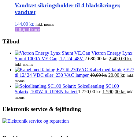
Vandtæt sikringsholder til 4 bladsikringer,
vandtæt
144,00
kr.
inkl. moms
Tilføj til kurv
Tilbud
Victron Energy Lynx
Den
D
Shunt 1000A VE.Can, 12, 24, 48V
2.680,00
kr.
2.400,00
kr.
oprindelige
ak
inkl. moms
pris
pr
Kabel med fatning E27
Den
var:
Den
er:
til 12/ 24 VDC eller 230 VAC lamper
40,00
kr.
20,00
kr.
inkl.
oprindelige
2.680,00 kr..
aktuel
2.
moms
pris
pris
Solcelleanlæg SC100
Den
var:
er:
Den
Solarix, 100Watt, UDEN batteri
1.720,00
kr.
1.590,00
kr.
inkl.
oprindelige
40,00 kr..
20,00 
aktuel
moms
pris
pris
var:
er:
Elektronik service & fejlfinding
1.720,00 kr..
1.590,