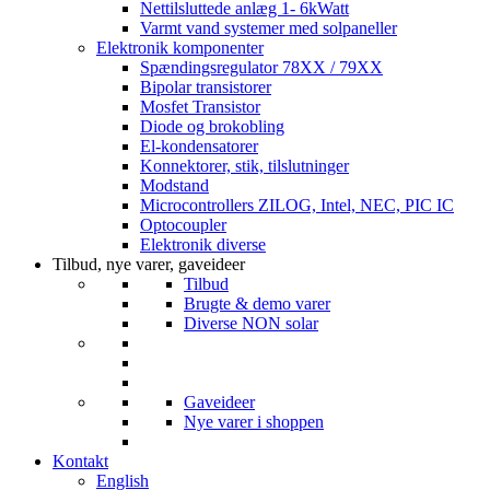
Nettilsluttede anlæg 1- 6kWatt
Varmt vand systemer med solpaneller
Elektronik komponenter
Spændingsregulator 78XX / 79XX
Bipolar transistorer
Mosfet Transistor
Diode og brokobling
El-kondensatorer
Konnektorer, stik, tilslutninger
Modstand
Microcontrollers ZILOG, Intel, NEC, PIC IC
Optocoupler
Elektronik diverse
Tilbud, nye varer, gaveideer
Tilbud
Brugte & demo varer
Diverse NON solar
Gaveideer
Nye varer i shoppen
Kontakt
English