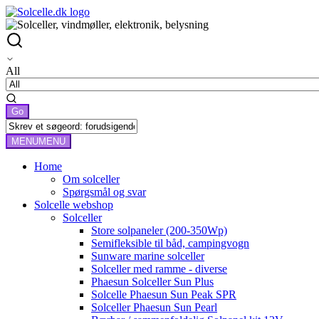
All
MENU
MENU
Home
Om solceller
Spørgsmål og svar
Solcelle webshop
Solceller
Store solpaneler (200-350Wp)
Semifleksible til båd, campingvogn
Sunware marine solceller
Solceller med ramme - diverse
Phaesun Solceller Sun Plus
Solcelle Phaesun Sun Peak SPR
Solceller Phaesun Sun Pearl