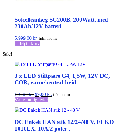
Solcelleanlæg SC200B, 200Watt, med
230Ah/12V batteri
5.999,00
kr.
inkl. moms
Tilføj til kurv
Sale!
3 x LED Stiftpære G4, 1,5W, 12V DC,
COB, varm/neutral-hvid
Den
Den
116,00
kr.
99,00
kr.
inkl. moms
oprindelige
Dette
aktuelle
Vælg muligheder
pris
vare
pris
var:
har
er:
116,00 kr..
flere
99,00 kr..
DC Enkelt HAN stik 12/24/48 V, ELKO
varianter.
Mulighederne
1010LX, 10A/2 poler .
kan