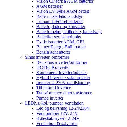
Vision CP serien AGM batterier
AGM batterier
Vision EV-Serie AGM batteri
Batteri installations udstyr
Lithium LiFePo4 batterier
Batterioplader og konverter
Batteritilbehør, skillerelæ, batterivagt
Batterikasser, batteriboks
Exide batterier AGM, GEL
Banner Energy Bull marine
Benzin generatorer
Sinus inverter, omformer
Ren sinus inverter/omformer
DC/DC Konverter
Kombineret Inverter/oplader
Hybrid inverter / solar oplader
Inverter til 230V nettilslutning
Tilbehør til inverter
Transformator, autotransformer
Pumpe inverter
LEDlys, køl, pumper, ventilation
Led og belysning 12/24/230V
Vandpumper 12V, 24V
Køleskab,fryser 12-24V
Ventilation & solvarme