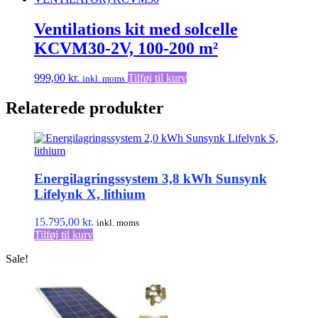
flere
varianter.
Ventilations kit med solcelle
Mulighederne
KCVM30-2V, 100-200 m²
kan
vælges
på
999,00
kr.
Tilføj til kurv
inkl. moms
varesiden
Relaterede produkter
Energilagringssystem 3,8 kWh Sunsynk
Lifelynk X, lithium
15.795,00
kr.
inkl. moms
Tilføj til kurv
Sale!