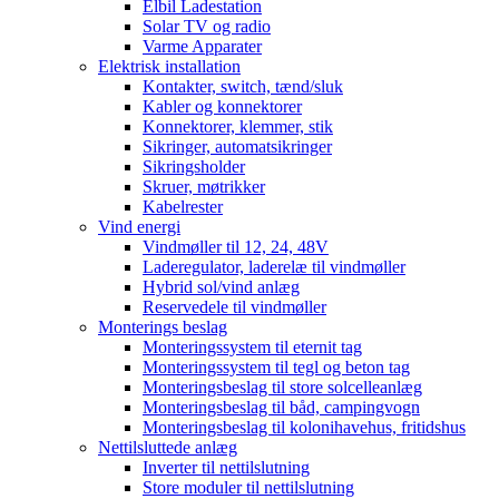
Elbil Ladestation
Solar TV og radio
Varme Apparater
Elektrisk installation
Kontakter, switch, tænd/sluk
Kabler og konnektorer
Konnektorer, klemmer, stik
Sikringer, automatsikringer
Sikringsholder
Skruer, møtrikker
Kabelrester
Vind energi
Vindmøller til 12, 24, 48V
Laderegulator, laderelæ til vindmøller
Hybrid sol/vind anlæg
Reservedele til vindmøller
Monterings beslag
Monteringssystem til eternit tag
Monteringssystem til tegl og beton tag
Monteringsbeslag til store solcelleanlæg
Monteringsbeslag til båd, campingvogn
Monteringsbeslag til kolonihavehus, fritidshus
Nettilsluttede anlæg
Inverter til nettilslutning
Store moduler til nettilslutning