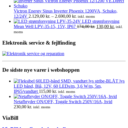
oprindelige
aktuelle
pris
pris
var:
er:
Victron Energy Sinus Inverter Phoenix 1200VA, Schuko,
170,00 kr..
149,00 kr..
Prisinterval:
12/24V
2.129,00
kr.
–
2.690,00
kr.
inkl. moms
2.129,00 kr.
LED strømforsyning
til
Den
Den
Mean Well LPV-35-15, 15V, IP67
174,00
kr.
130,00
kr.
inkl.
2.690,00 kr.
oprindelige
aktuell
moms
pris
pris
var:
er:
Elektronik service & fejlfinding
174,00 kr..
130,00 
De sidste nye varer i webshoppen
LED bånd, Blå, 12V, 60 LEDs/m, 3,6 W/m, 5m,
IP65/vandtæt
115,00
kr.
inkl. moms
Netafbryder ON/OFF, Toggle Switch 250V/16A, hvid
230,00
kr.
inkl. moms
ViaBill