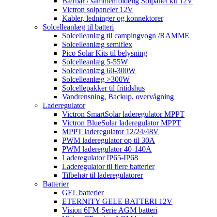
Bærbar / sammenfoldelig Solpanel kit 12V
Victron solpaneler 12V
Kabler, ledninger og konnektorer
Solcelleanlæg til batteri
Solcelleanlæg til campingvogn /RAMME
Solcelleanlæg semiflex
Pico Solar Kits til belysning
Solcelleanlæg 5-55W
Solcelleanlæg 60-300W
Solcelleanlæg >300W
Solcellepakker til fritidshus
Vandrensning, Backup, overvågning
Laderegulator
Victron SmartSolar laderegulator MPPT
Victron BlueSolar laderegulator MPPT
MPPT laderegulator 12/24/48V
PWM laderegulator op til 30A
PWM laderegulator 40-140A
Laderegulator IP65-IP68
Laderegulator til flere batterier
Tilbehør til laderegulatorer
Batterier
GEL batterier
ETERNITY GELE BATTERI 12V
Vision 6FM-Serie AGM batteri