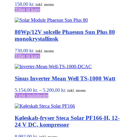
vælges
158,00
kr.
inkl. moms
på
Tilføj til kurv
varesiden
80Wp/12V solcelle Phaesun Sun Plus 80
monokrystallinsk
730,00
kr.
inkl. moms
Tilføj til kurv
Sinus Inverter Mean Well TS-1000 Watt
Prisinterval:
5.154,00
kr.
–
5.200,00
kr.
inkl. moms
Dette
5.154,00 kr.
Vælg muligheder
vare
til
har
5.200,00 kr.
flere
Køleskab-fryser Steca Solar PF166-H, 12-
varianter.
Mulighederne
24 V DC, kompressor
kan
vælges
8.992,00
kr.
inkl. moms