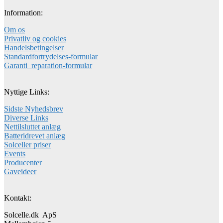
Information:
Om os
Privatliv og cookies
Handelsbetingelser
Standardfortrydelses-formular
Garanti_reparation-formular
Nyttige Links:
Sidste Nyhedsbrev
Diverse Links
Nettilsluttet anlæg
Batteridrevet anlæg
Solceller priser
Events
Producenter
Gaveideer
Kontakt:
Solcelle.dk ApS