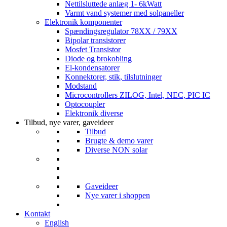
Nettilsluttede anlæg 1- 6kWatt
Varmt vand systemer med solpaneller
Elektronik komponenter
Spændingsregulator 78XX / 79XX
Bipolar transistorer
Mosfet Transistor
Diode og brokobling
El-kondensatorer
Konnektorer, stik, tilslutninger
Modstand
Microcontrollers ZILOG, Intel, NEC, PIC IC
Optocoupler
Elektronik diverse
Tilbud, nye varer, gaveideer
Tilbud
Brugte & demo varer
Diverse NON solar
Gaveideer
Nye varer i shoppen
Kontakt
English