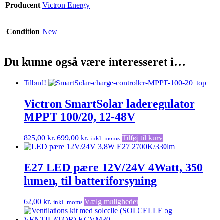
Producent
Victron Energy
Condition
New
Du kunne også være interesseret i…
Tilbud!
Victron SmartSolar laderegulator
MPPT 100/20, 12-48V
Den
Den
825,00
kr.
699,00
kr.
Tilføj til kurv
inkl. moms
oprindelige
aktuelle
pris
pris
var:
er:
E27 LED pære 12V/24V 4Watt, 350
825,00 kr..
699,00 kr..
lumen, til batteriforsyning
Dette
62,00
kr.
Vælg muligheder
inkl. moms
vare
har