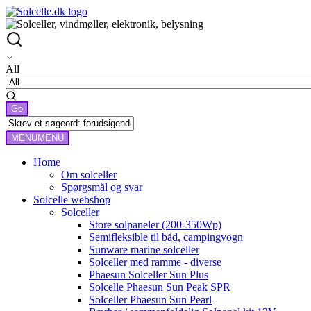
All
MENU
MENU
Home
Om solceller
Spørgsmål og svar
Solcelle webshop
Solceller
Store solpaneler (200-350Wp)
Semifleksible til båd, campingvogn
Sunware marine solceller
Solceller med ramme - diverse
Phaesun Solceller Sun Plus
Solcelle Phaesun Sun Peak SPR
Solceller Phaesun Sun Pearl