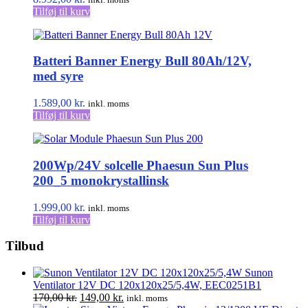
på
Tilføj til kurv
varesiden
Batteri Banner Energy Bull 80Ah/12V,
med syre
1.589,00
kr.
inkl. moms
Tilføj til kurv
200Wp/24V solcelle Phaesun Sun Plus
200_5 monokrystallinsk
1.999,00
kr.
inkl. moms
Tilføj til kurv
Tilbud
Sunon
Ventilator 12V DC 120x120x25/5,4W, EEC0251B1
Den
Den
170,00
kr.
149,00
kr.
inkl. moms