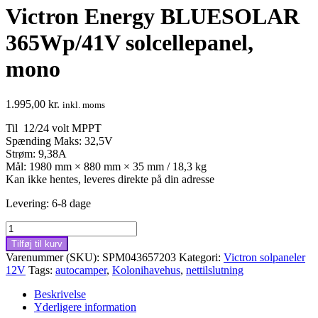
Victron Energy BLUESOLAR
365Wp/41V solcellepanel,
mono
1.995,00
kr.
inkl. moms
Til 12/24 volt MPPT
Spænding Maks: 32,5V
Strøm: 9,38A
Mål: 1980 mm × 880 mm × 35 mm / 18,3 kg
Kan ikke hentes, leveres direkte på din adresse
Levering: 6-8 dage
Victron
Energy
Tilføj til kurv
BLUESOLAR
Varenummer (SKU):
SPM043657203
Kategori:
Victron solpaneler
365Wp/41V
12V
Tags:
autocamper
,
Kolonihavehus
,
nettilslutning
solcellepanel,
mono
Beskrivelse
antal
Yderligere information