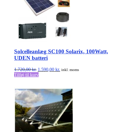
Solcelleanlæg SC100 Solarix, 100Watt,
UDEN batteri
Den
Den
1.720,00
kr.
1.590,00
kr.
inkl. moms
oprindelige
aktuelle
Tilføj til kurv
pris
pris
var:
er:
1.720,00 kr..
1.590,00 kr..