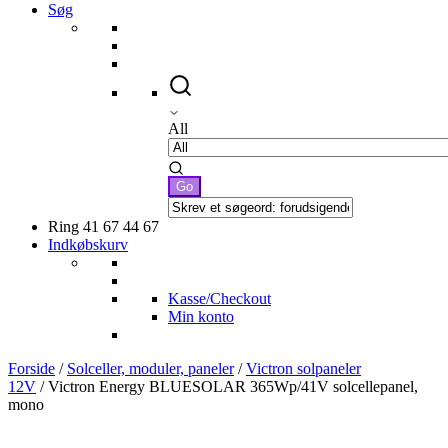
Søg
All
Ring 41 67 44 67
Indkøbskurv
Kasse/Checkout
Min konto
Forside
/
Solceller, moduler, paneler
/
Victron solpaneler
12V
/ Victron Energy BLUESOLAR 365Wp/41V solcellepanel,
mono