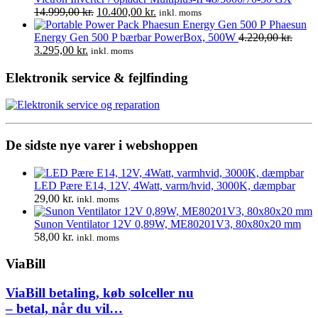
var:
Den
er:
Den
14.999,00
kr.
10.400,00
kr.
inkl. moms
1.680,00 kr..
oprindelige
1.200,00 kr..
aktuelle
Phaesun
pris
pris
Energy Gen 500 P bærbar PowerBox, 500W
4.220,00
kr.
Den
Den
var:
er:
3.295,00
kr.
inkl. moms
oprindelige
aktuelle
14.999,00 kr..
10.400,00 kr..
pris
pris
Elektronik service & fejlfinding
var:
er:
4.220,00 kr..
3.295,00 kr..
De sidste nye varer i webshoppen
LED Pære E14, 12V, 4Watt, varm/hvid, 3000K, dæmpbar
29,00
kr.
inkl. moms
Sunon Ventilator 12V 0,89W, ME80201V3, 80x80x20 mm
58,00
kr.
inkl. moms
ViaBill
ViaBill betaling, køb solceller nu
– betal, når du vil…