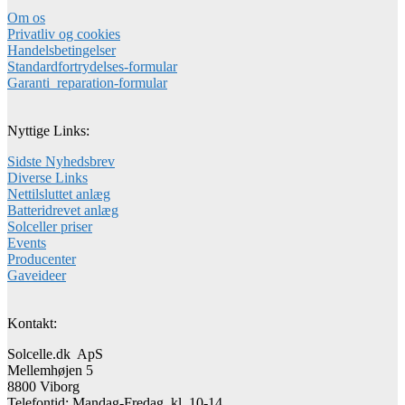
Om os
Privatliv og cookies
Handelsbetingelser
Standardfortrydelses-formular
Garanti_reparation-formular
Nyttige Links:
Sidste Nyhedsbrev
Diverse Links
Nettilsluttet anlæg
Batteridrevet anlæg
Solceller priser
Events
Producenter
Gaveideer
Kontakt:
Solcelle.dk ApS
Mellemhøjen 5
8800 Viborg
Telefontid: Mandag-Fredag kl. 10-14