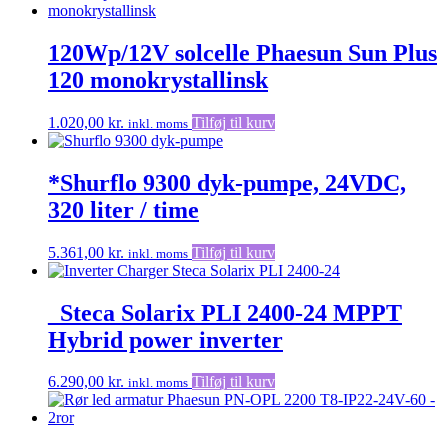
120Wp/12V solcelle Phaesun Sun Plus
120 monokrystallinsk
1.020,00
kr.
Tilføj til kurv
inkl. moms
*Shurflo 9300 dyk-pumpe, 24VDC,
320 liter / time
5.361,00
kr.
Tilføj til kurv
inkl. moms
_Steca Solarix PLI 2400-24 MPPT
Hybrid power inverter
6.290,00
kr.
Tilføj til kurv
inkl. moms