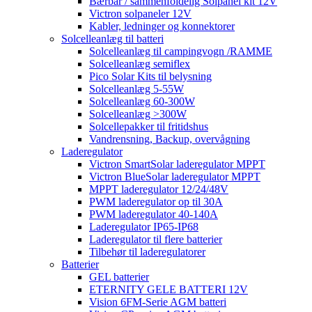
Bærbar / sammenfoldelig Solpanel kit 12V
Victron solpaneler 12V
Kabler, ledninger og konnektorer
Solcelleanlæg til batteri
Solcelleanlæg til campingvogn /RAMME
Solcelleanlæg semiflex
Pico Solar Kits til belysning
Solcelleanlæg 5-55W
Solcelleanlæg 60-300W
Solcelleanlæg >300W
Solcellepakker til fritidshus
Vandrensning, Backup, overvågning
Laderegulator
Victron SmartSolar laderegulator MPPT
Victron BlueSolar laderegulator MPPT
MPPT laderegulator 12/24/48V
PWM laderegulator op til 30A
PWM laderegulator 40-140A
Laderegulator IP65-IP68
Laderegulator til flere batterier
Tilbehør til laderegulatorer
Batterier
GEL batterier
ETERNITY GELE BATTERI 12V
Vision 6FM-Serie AGM batteri