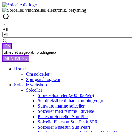
All
MENU
MENU
Home
Om solceller
Spørgsmål og svar
Solcelle webshop
Solceller
Store solpaneler (200-350Wp)
Semifleksible til båd, campingvogn
Sunware marine solceller
Solceller med ramme - diverse
Phaesun Solceller Sun Plus
Solcelle Phaesun Sun Peak SPR
Solceller Phaesun Sun Pearl