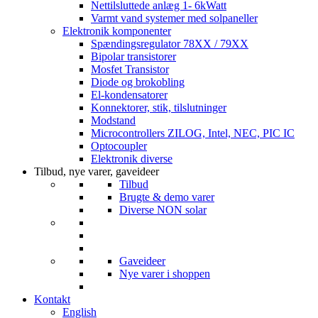
Nettilsluttede anlæg 1- 6kWatt
Varmt vand systemer med solpaneller
Elektronik komponenter
Spændingsregulator 78XX / 79XX
Bipolar transistorer
Mosfet Transistor
Diode og brokobling
El-kondensatorer
Konnektorer, stik, tilslutninger
Modstand
Microcontrollers ZILOG, Intel, NEC, PIC IC
Optocoupler
Elektronik diverse
Tilbud, nye varer, gaveideer
Tilbud
Brugte & demo varer
Diverse NON solar
Gaveideer
Nye varer i shoppen
Kontakt
English