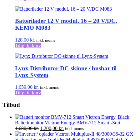
Batterilader 12 V modul, 16 – 20 V/DC,
KEMO M083
128,00
kr.
inkl. moms
Tilføj til kurv
Lynx Distributor DC-skinne / busbar til
Lynx-System
1.659,00
kr.
inkl. moms
Tilføj til kurv
Tilbud
Batterimonitor Victron Energy BMV-712 Smart -Sort
Den
Den
1.680,00
kr.
1.200,00
kr.
inkl. moms
oprindelige
aktuelle
pris
pris
Victron Inverter / oplader Multiplus-II 48/5000/70-50 GX