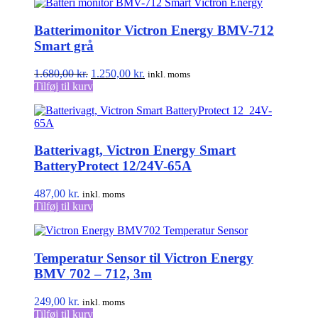
Batterimonitor Victron Energy BMV-712
Smart grå
Den
Den
1.680,00
kr.
1.250,00
kr.
inkl. moms
oprindelige
aktuelle
Tilføj til kurv
pris
pris
var:
er:
1.680,00 kr..
1.250,00 kr..
Batterivagt, Victron Energy Smart
BatteryProtect 12/24V-65A
487,00
kr.
inkl. moms
Tilføj til kurv
Temperatur Sensor til Victron Energy
BMV 702 – 712, 3m
249,00
kr.
inkl. moms
Tilføj til kurv