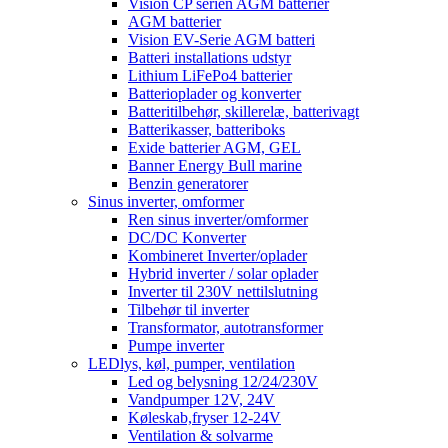
Vision CP serien AGM batterier
AGM batterier
Vision EV-Serie AGM batteri
Batteri installations udstyr
Lithium LiFePo4 batterier
Batterioplader og konverter
Batteritilbehør, skillerelæ, batterivagt
Batterikasser, batteriboks
Exide batterier AGM, GEL
Banner Energy Bull marine
Benzin generatorer
Sinus inverter, omformer
Ren sinus inverter/omformer
DC/DC Konverter
Kombineret Inverter/oplader
Hybrid inverter / solar oplader
Inverter til 230V nettilslutning
Tilbehør til inverter
Transformator, autotransformer
Pumpe inverter
LEDlys, køl, pumper, ventilation
Led og belysning 12/24/230V
Vandpumper 12V, 24V
Køleskab,fryser 12-24V
Ventilation & solvarme