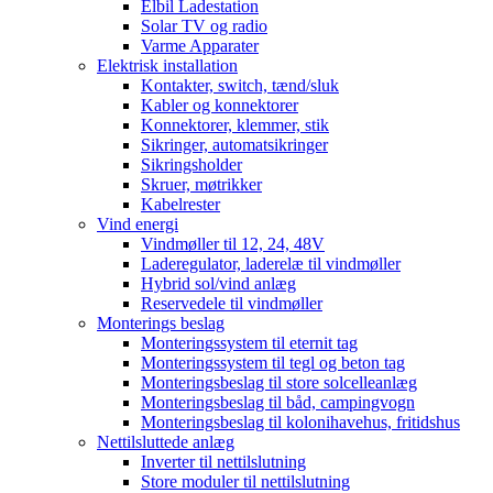
Elbil Ladestation
Solar TV og radio
Varme Apparater
Elektrisk installation
Kontakter, switch, tænd/sluk
Kabler og konnektorer
Konnektorer, klemmer, stik
Sikringer, automatsikringer
Sikringsholder
Skruer, møtrikker
Kabelrester
Vind energi
Vindmøller til 12, 24, 48V
Laderegulator, laderelæ til vindmøller
Hybrid sol/vind anlæg
Reservedele til vindmøller
Monterings beslag
Monteringssystem til eternit tag
Monteringssystem til tegl og beton tag
Monteringsbeslag til store solcelleanlæg
Monteringsbeslag til båd, campingvogn
Monteringsbeslag til kolonihavehus, fritidshus
Nettilsluttede anlæg
Inverter til nettilslutning
Store moduler til nettilslutning