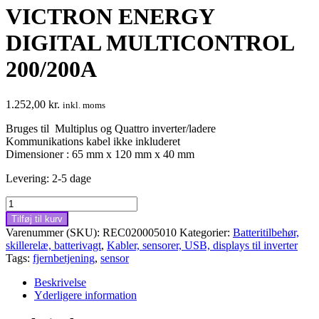
VICTRON ENERGY
DIGITAL MULTICONTROL
200/200A
1.252,00
kr.
inkl. moms
Bruges til Multiplus og Quattro inverter/ladere
Kommunikations kabel ikke inkluderet
Dimensioner : 65 mm x 120 mm x 40 mm
Levering: 2-5 dage
VICTRON
ENERGY
Tilføj til kurv
DIGITAL
Varenummer (SKU):
REC020005010
Kategorier:
Batteritilbehør,
MULTICONTROL
skillerelæ, batterivagt
,
Kabler, sensorer, USB, displays til inverter
200/200A
Tags:
fjernbetjening
,
sensor
antal
Beskrivelse
Yderligere information