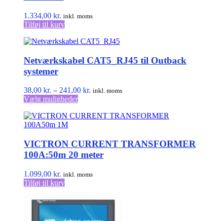
1.334,00
kr.
inkl. moms
Tilføj til kurv
Netværkskabel CAT5_RJ45 til Outback
systemer
Prisinterval:
38,00
kr.
–
241,00
kr.
inkl. moms
Dette
38,00 kr.
Vælg muligheder
vare
til
har
241,00 kr.
flere
varianter.
VICTRON CURRENT TRANSFORMER
Mulighederne
kan
100A:50m 20 meter
vælges
på
1.099,00
kr.
inkl. moms
varesiden
Tilføj til kurv