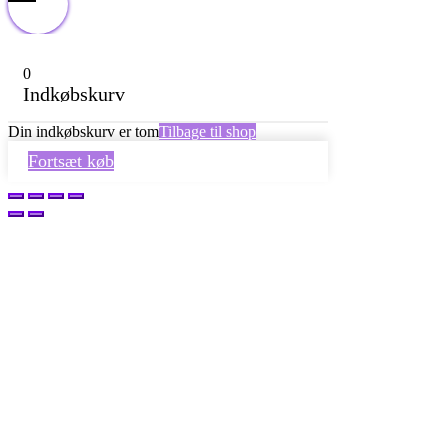
0
Indkøbskurv
Din indkøbskurv er tom
Tilbage til shop
Fortsæt køb