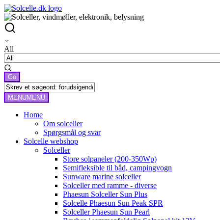
All
MENU
MENU
Home
Om solceller
Spørgsmål og svar
Solcelle webshop
Solceller
Store solpaneler (200-350Wp)
Semifleksible til båd, campingvogn
Sunware marine solceller
Solceller med ramme - diverse
Phaesun Solceller Sun Plus
Solcelle Phaesun Sun Peak SPR
Solceller Phaesun Sun Pearl