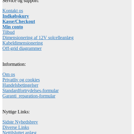
Service og support:
Kontakt os
Indkøbskurv
Kasse/Checkout
Min conto
Tilbud
Dimensionering af 12V solcelleanlæg
Kabeldimensionering
Off-grid diagrammer
Information:
Om os
Privatliv og cookies
Handelsbetingelser
Standardfortrydelses-formular
Garanti_reparation-formular
Nyttige Links:
Sidste Nyhedsbrev
Diverse Links
Nettilsluttet anlæg