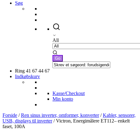
Søg
All
Ring 41 67 44 67
Indkøbskurv
Kasse/Checkout
Min konto
Forside
/
Ren sinus inverter, omformer, konverter
/
Kabler, sensorer,
USB, displays til inverter
/ Victron, Energimålere ET112– enkelt
faset, 100A