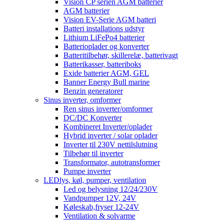
Vision CP serien AGM batterier
AGM batterier
Vision EV-Serie AGM batteri
Batteri installations udstyr
Lithium LiFePo4 batterier
Batterioplader og konverter
Batteritilbehør, skillerelæ, batterivagt
Batterikasser, batteriboks
Exide batterier AGM, GEL
Banner Energy Bull marine
Benzin generatorer
Sinus inverter, omformer
Ren sinus inverter/omformer
DC/DC Konverter
Kombineret Inverter/oplader
Hybrid inverter / solar oplader
Inverter til 230V nettilslutning
Tilbehør til inverter
Transformator, autotransformer
Pumpe inverter
LEDlys, køl, pumper, ventilation
Led og belysning 12/24/230V
Vandpumper 12V, 24V
Køleskab,fryser 12-24V
Ventilation & solvarme