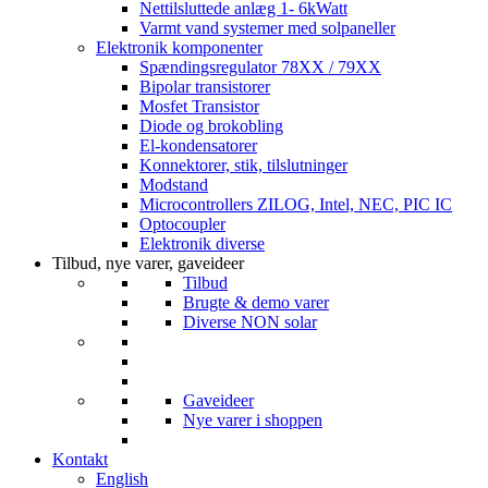
Nettilsluttede anlæg 1- 6kWatt
Varmt vand systemer med solpaneller
Elektronik komponenter
Spændingsregulator 78XX / 79XX
Bipolar transistorer
Mosfet Transistor
Diode og brokobling
El-kondensatorer
Konnektorer, stik, tilslutninger
Modstand
Microcontrollers ZILOG, Intel, NEC, PIC IC
Optocoupler
Elektronik diverse
Tilbud, nye varer, gaveideer
Tilbud
Brugte & demo varer
Diverse NON solar
Gaveideer
Nye varer i shoppen
Kontakt
English