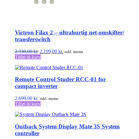
Victron Filax 2 – ultrahurtig net-omskifter/
transferswitch
Den
Den
2.930,00
kr.
2.199,00
kr.
inkl. moms
oprindelige
aktuelle
Tilføj til kurv
pris
pris
var:
er:
2.930,00 kr..
2.199,00 kr..
Remote Control Studer RCC-01 for
compact inverter
2.699,00
kr.
inkl. moms
Tilføj til kurv
Outback System Display Mate 3S System
controller