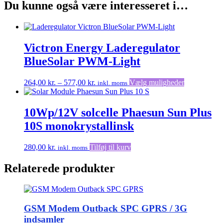
Du kunne også være interesseret i…
Victron Energy Laderegulator
BlueSolar PWM-Light
Prisinterval:
Dette
264,00
kr.
–
577,00
kr.
Vælg muligheder
inkl. moms
264,00 kr.
vare
til
har
577,00 kr.
flere
10Wp/12V solcelle Phaesun Sun Plus
varianter.
10S monokrystallinsk
Muligheder
kan
vælges
280,00
kr.
Tilføj til kurv
inkl. moms
på
varesiden
Relaterede produkter
GSM Modem Outback SPC GPRS / 3G
indsamler