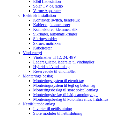
Elbil Ladestation
Solar TV og radio
Varme Apparater
Elektrisk installation
Kontakter, switch, tænd/sluk
Kabler og konnektorer
Konnektorer, klemmer, stik
Sikringer, automatsikringer
Sikringsholder
Skruer, møtrikker
Kabelrester
Vind energi
Vindmøller til 12, 24, 48V
Laderegulator, laderelæ til vindmøller
Hybrid sol/vind anlæg
Reservedele til vindmøller
Monterings beslag
Monteringssystem til eternit tag
Monteringssystem til tegl og beton tag
Monteringsbeslag til store solcelleanlæg
Monteringsbeslag til båd, campingvogn
Monteringsbeslag til kolonihavehus, fritidshus
Nettilsluttede anlæg
Inverter til nettilslutning
Store moduler til nettilslutning