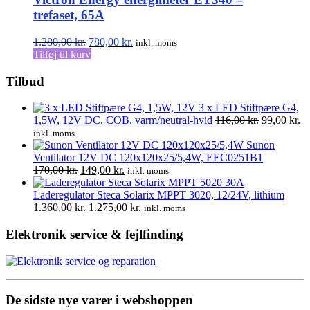
trefaset, 65A
Den
Den
1.280,00
kr.
780,00
kr.
inkl. moms
oprindelige
aktuelle
Tilføj til kurv
pris
pris
var:
er:
Tilbud
1.280,00 kr..
780,00 kr..
3 x LED Stiftpære G4,
Den
D
1,5W, 12V DC, COB, varm/neutral-hvid
116,00
kr.
99,00
kr.
oprindelige
ak
inkl. moms
pris
pr
Sunon
var:
er
Ventilator 12V DC 120x120x25/5,4W, EEC0251B1
Den
Den
116,00 kr..
99
170,00
kr.
149,00
kr.
inkl. moms
oprindelige
aktuelle
30A
pris
pris
Laderegulator Steca Solarix MPPT 3020, 12/24V, lithium
var:
Den
er:
Den
1.360,00
kr.
1.275,00
kr.
inkl. moms
170,00 kr..
oprindelige
149,00 kr..
aktuelle
pris
pris
Elektronik service & fejlfinding
var:
er:
1.360,00 kr..
1.275,00 kr..
De sidste nye varer i webshoppen