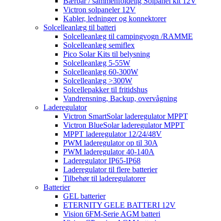
Bærbar / sammenfoldelig Solpanel kit 12V
Victron solpaneler 12V
Kabler, ledninger og konnektorer
Solcelleanlæg til batteri
Solcelleanlæg til campingvogn /RAMME
Solcelleanlæg semiflex
Pico Solar Kits til belysning
Solcelleanlæg 5-55W
Solcelleanlæg 60-300W
Solcelleanlæg >300W
Solcellepakker til fritidshus
Vandrensning, Backup, overvågning
Laderegulator
Victron SmartSolar laderegulator MPPT
Victron BlueSolar laderegulator MPPT
MPPT laderegulator 12/24/48V
PWM laderegulator op til 30A
PWM laderegulator 40-140A
Laderegulator IP65-IP68
Laderegulator til flere batterier
Tilbehør til laderegulatorer
Batterier
GEL batterier
ETERNITY GELE BATTERI 12V
Vision 6FM-Serie AGM batteri