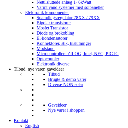
Nettilsluttede anlæg 1- 6kWatt
Varmt vand systemer med solpaneller
Elektronik komponenter
Spændingsregulator 78XX / 79XX
Bipolar transistorer
Mosfet Transistor
Diode og brokobling
El-kondensatorer
Konnektorer, stik, tilslutninger
Modstand
Microcontrollers ZILOG, Intel, NEC, PIC IC
Optocoupler
Elektronik diverse
Tilbud, nye varer, gaveideer
Tilbud
Brugte & demo varer
Diverse NON solar
Gaveideer
Nye varer i shoppen
Kontakt
English