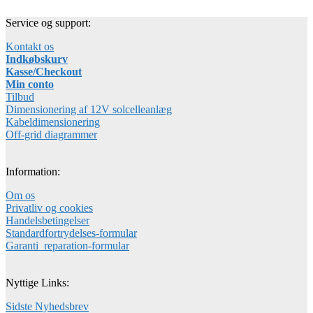
Service og support:
Kontakt os
Indkøbskurv
Kasse/Checkout
Min conto
Tilbud
Dimensionering af 12V solcelleanlæg
Kabeldimensionering
Off-grid diagrammer
Information:
Om os
Privatliv og cookies
Handelsbetingelser
Standardfortrydelses-formular
Garanti_reparation-formular
Nyttige Links:
Sidste Nyhedsbrev