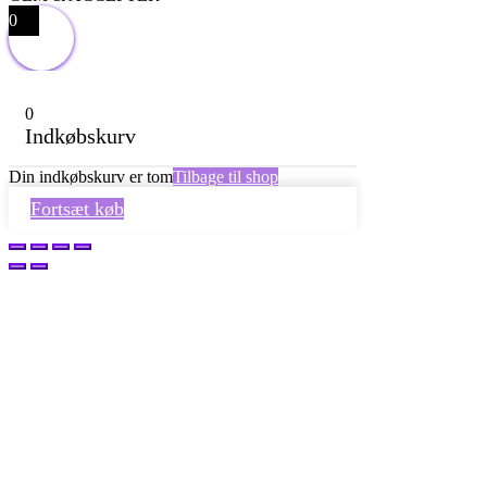
0
0
Indkøbskurv
Din indkøbskurv er tom
Tilbage til shop
Fortsæt køb