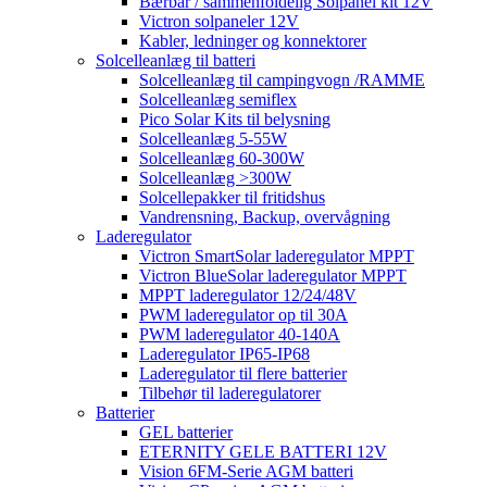
Bærbar / sammenfoldelig Solpanel kit 12V
Victron solpaneler 12V
Kabler, ledninger og konnektorer
Solcelleanlæg til batteri
Solcelleanlæg til campingvogn /RAMME
Solcelleanlæg semiflex
Pico Solar Kits til belysning
Solcelleanlæg 5-55W
Solcelleanlæg 60-300W
Solcelleanlæg >300W
Solcellepakker til fritidshus
Vandrensning, Backup, overvågning
Laderegulator
Victron SmartSolar laderegulator MPPT
Victron BlueSolar laderegulator MPPT
MPPT laderegulator 12/24/48V
PWM laderegulator op til 30A
PWM laderegulator 40-140A
Laderegulator IP65-IP68
Laderegulator til flere batterier
Tilbehør til laderegulatorer
Batterier
GEL batterier
ETERNITY GELE BATTERI 12V
Vision 6FM-Serie AGM batteri