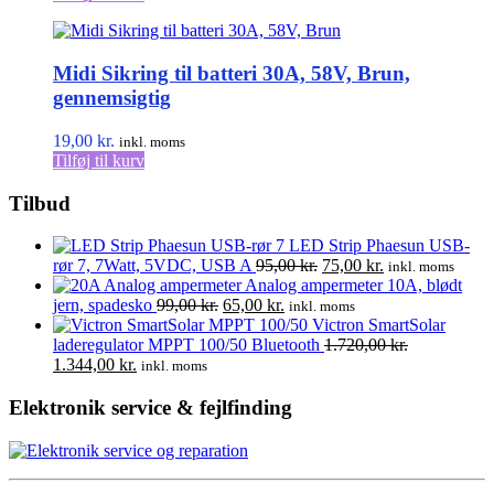
Midi Sikring til batteri 30A, 58V, Brun,
gennemsigtig
19,00
kr.
inkl. moms
Tilføj til kurv
Tilbud
LED Strip Phaesun USB-
Den
Den
rør 7, 7Watt, 5VDC, USB A
95,00
kr.
75,00
kr.
inkl. moms
oprindelige
aktuelle
Analog ampermeter 10A, blødt
Den
Den
pris
pris
jern, spadesko
99,00
kr.
65,00
kr.
inkl. moms
oprindelige
aktuelle
var:
er:
Victron SmartSolar
pris
pris
95,00 kr..
75,00 kr..
laderegulator MPPT 100/50 Bluetooth
1.720,00
kr.
Den
Den
var:
er:
1.344,00
kr.
inkl. moms
oprindelige
aktuelle
99,00 kr..
65,00 kr..
pris
pris
Elektronik service & fejlfinding
var:
er:
1.720,00 kr..
1.344,00 kr..