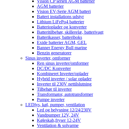
Vision CP serien AGM batterier
AGM batterier
Vision EV-Serie AGM batteri
Batteri installations udstyr
Lithium LiFePo4 batterier
Batterioplader og konverter
Batteritilbehør, skillerelæ, batterivagt
Batterikasser, batteriboks
Exide batterier AGM, GEL
Banner Energy Bull marine
Benzin generatorer
Sinus inverter, omformer
Ren sinus inverter/omformer
DC/DC Konverter
Kombineret Inverter/oplader
Hybrid inverter / solar oplader
Inverter til 230V nettilslutning
Tilbehør til inverter
Transformator, autotransformer
Pumpe inverter
LEDlys, køl, pumper, ventilation
Led og belysning 12/24/230V
Vandpumper 12V, 24V
Køleskab,fryser 12-24V
Ventilation & solvarme