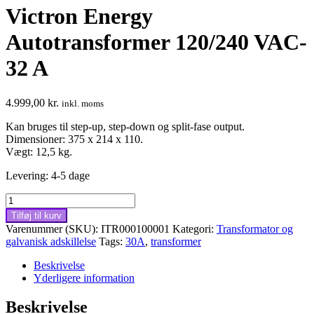
Victron Energy
Autotransformer 120/240 VAC-
32 A
4.999,00
kr.
inkl. moms
Kan bruges til step-up, step-down og split-fase output.
Dimensioner: 375 x 214 x 110.
Vægt: 12,5 kg.
Levering: 4-5 dage
Victron
Energy
Tilføj til kurv
Autotransformer
Varenummer (SKU):
ITR000100001
Kategori:
Transformator og
120/240
galvanisk adskillelse
Tags:
30A
,
transformer
VAC-
32
Beskrivelse
A
Yderligere information
antal
Beskrivelse