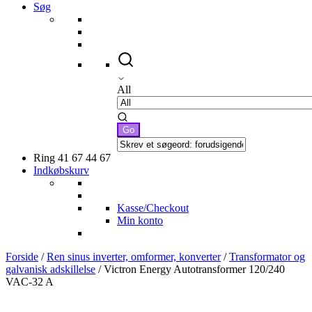
Søg
All
Ring 41 67 44 67
Indkøbskurv
Kasse/Checkout
Min konto
Forside
/
Ren sinus inverter, omformer, konverter
/
Transformator og
galvanisk adskillelse
/ Victron Energy Autotransformer 120/240
VAC-32 A