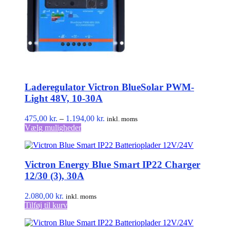
Laderegulator Victron BlueSolar PWM-
Light 48V, 10-30A
Prisinterval:
475,00
kr.
–
1.194,00
kr.
inkl. moms
Dette
475,00 kr.
Vælg muligheder
vare
til
har
1.194,00 kr.
flere
Victron Energy Blue Smart IP22 Charger
varianter.
Mulighederne
12/30 (3), 30A
kan
vælges
2.080,00
kr.
inkl. moms
på
Tilføj til kurv
varesiden