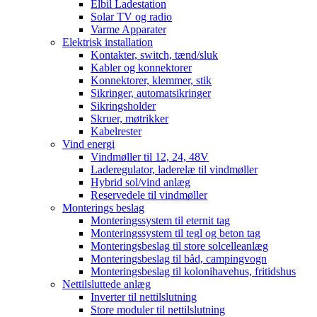
Elbil Ladestation
Solar TV og radio
Varme Apparater
Elektrisk installation
Kontakter, switch, tænd/sluk
Kabler og konnektorer
Konnektorer, klemmer, stik
Sikringer, automatsikringer
Sikringsholder
Skruer, møtrikker
Kabelrester
Vind energi
Vindmøller til 12, 24, 48V
Laderegulator, laderelæ til vindmøller
Hybrid sol/vind anlæg
Reservedele til vindmøller
Monterings beslag
Monteringssystem til eternit tag
Monteringssystem til tegl og beton tag
Monteringsbeslag til store solcelleanlæg
Monteringsbeslag til båd, campingvogn
Monteringsbeslag til kolonihavehus, fritidshus
Nettilsluttede anlæg
Inverter til nettilslutning
Store moduler til nettilslutning