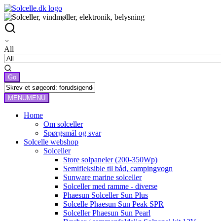
All
MENU
MENU
Home
Om solceller
Spørgsmål og svar
Solcelle webshop
Solceller
Store solpaneler (200-350Wp)
Semifleksible til båd, campingvogn
Sunware marine solceller
Solceller med ramme - diverse
Phaesun Solceller Sun Plus
Solcelle Phaesun Sun Peak SPR
Solceller Phaesun Sun Pearl