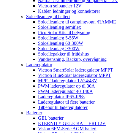
Bærbar / sammenfoldelig Solpanel kit 12V
Victron solpaneler 12V
Kabler, ledninger og konnektorer
Solcelleanlæg til batteri
Solcelleanlæg til campingvogn /RAMME
Solcelleanlæg semiflex
Pico Solar Kits til belysning
Solcelleanlæg 5-55W
Solcelleanlæg 60-300W
Solcelleanlæg >300W
Solcellepakker til fritidshus
Vandrensning, Backup, overvågning
Laderegulator
Victron SmartSolar laderegulator MPPT
Victron BlueSolar laderegulator MPPT
MPPT laderegulator 12/24/48V
PWM laderegulator op til 30A
PWM laderegulator 40-140A
Laderegulator IP65-IP68
Laderegulator til flere batterier
Tilbehør til laderegulatorer
Batterier
GEL batterier
ETERNITY GELE BATTERI 12V
Vision 6FM-Serie AGM batteri