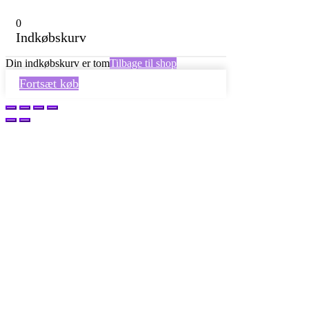
0
Indkøbskurv
Din indkøbskurv er tom
Tilbage til shop
Fortsæt køb