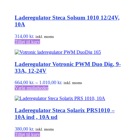
Laderegulator Steca Solsum 1010 12/24V,
10A
314,00
kr.
inkl. moms
Tilføj til kurv
Laderegulator Votronic PWM Duo Dig, 9-
33A, 12-24V
Prisinterval:
664,00
kr.
–
1.010,00
kr.
inkl. moms
Dette
664,00 kr.
Vælg muligheder
vare
til
har
1.010,00 kr.
flere
Laderegulator Steca Solarix PRS1010 –
varianter.
Mulighederne
10A ind , 10A ud
kan
vælges
380,00
kr.
inkl. moms
på
Tilføj til kurv