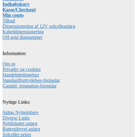
Indkøbskurv
Kasse/Checkout
Min conto
Tilbud
Dimensionering af 12V solcelleanlæg
Kabeldimensionering
Off-grid diagrammer
Information:
Om os
Privatliv og cookies
Handelsbetingelser
Standardfortrydelses-formular
Garanti_reparation-formular
Nyttige Links:
Sidste Nyhedsbrev
Diverse Links
Nettilsluttet anlæg
Batteridrevet anlæg
Solceller priser