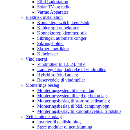
Elbil Ladestation
Solar TV og radio
Varme Apparater
Elektrisk installation
Kontakter, switch, tænd/sluk
Kabler og konnektorer
Konnektorer, klemmer, stik
Sikringer, automatsikringer
Sikringsholder
Skruer, møtrikker
Kabelrester
Vind energi
Vindmøller til 12, 24, 48V
Laderegulator, laderelæ til vindmøller
Hybrid sol/vind anlæg
Reservedele til vindmøller
Monterings beslag
Monteringssystem til eternit tag
Monteringssystem til tegl og beton tag
Monteringsbeslag til store solcelleanlæg
Monteringsbeslag til båd, campingvogn
Monteringsbeslag til kolonihavehus, fritidshus
Nettilsluttede anlæg
Inverter til nettilslutning
Store moduler til nettilslutning