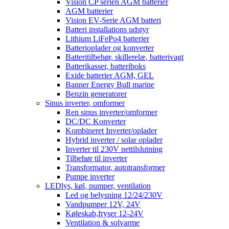
Vision CP serien AGM batterier
AGM batterier
Vision EV-Serie AGM batteri
Batteri installations udstyr
Lithium LiFePo4 batterier
Batterioplader og konverter
Batteritilbehør, skillerelæ, batterivagt
Batterikasser, batteriboks
Exide batterier AGM, GEL
Banner Energy Bull marine
Benzin generatorer
Sinus inverter, omformer
Ren sinus inverter/omformer
DC/DC Konverter
Kombineret Inverter/oplader
Hybrid inverter / solar oplader
Inverter til 230V nettilslutning
Tilbehør til inverter
Transformator, autotransformer
Pumpe inverter
LEDlys, køl, pumper, ventilation
Led og belysning 12/24/230V
Vandpumper 12V, 24V
Køleskab,fryser 12-24V
Ventilation & solvarme