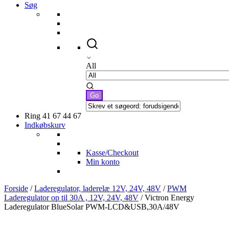
Søg
All
Ring 41 67 44 67
Indkøbskurv
Kasse/Checkout
Min konto
Forside
/
Laderegulator, laderelæ 12V, 24V, 48V
/
PWM
Laderegulator op til 30A , 12V, 24V, 48V
/ Victron Energy
Laderegulator BlueSolar PWM-LCD&USB,30A/48V