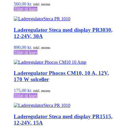
vælges
560,00
kr.
inkl. moms
på
Tilføj til kurv
varesiden
Laderegulator Steca med display PR3030,
12-24V, 30A
890,00
kr.
inkl. moms
Tilføj til kurv
Laderegulator Phocos CM10, 10 A, 12V,
170 W solceller
175,00
kr.
inkl. moms
Tilføj til kurv
Laderegulator Steca med display PR1515,
12-24V, 15A