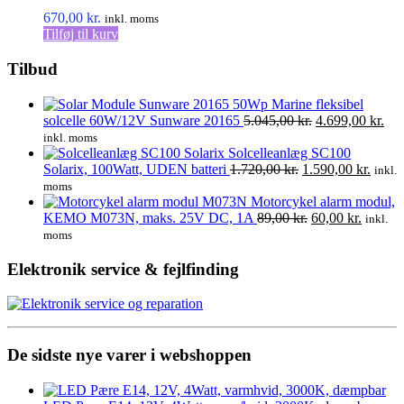
670,00
kr.
inkl. moms
Tilføj til kurv
Tilbud
Marine fleksibel
Den
De
solcelle 60W/12V Sunware 20165
5.045,00
kr.
4.699,00
kr.
oprindelige
akt
inkl. moms
pris
pris
Solcelleanlæg SC100
Den
var:
Den
er:
Solarix, 100Watt, UDEN batteri
1.720,00
kr.
1.590,00
kr.
inkl.
oprindelige
5.045,00 kr..
aktuel
4.6
moms
pris
pris
Motorcykel alarm modul,
var:
Den
Den
er:
KEMO M073N, maks. 25V DC, 1A
89,00
kr.
60,00
kr.
inkl.
1.720,00 kr..
oprindelige
aktuell
1.590,
moms
pris
pris
var:
er:
Elektronik service & fejlfinding
89,00 kr..
60,00 kr
De sidste nye varer i webshoppen