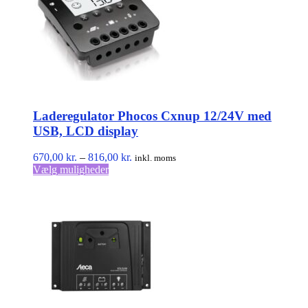
Laderegulator Phocos Cxnup 12/24V med
USB, LCD display
Prisinterval:
670,00
kr.
–
816,00
kr.
inkl. moms
Dette
670,00 kr.
Vælg muligheder
vare
til
har
816,00 kr.
flere
varianter.
Mulighederne
kan
vælges
på
varesiden