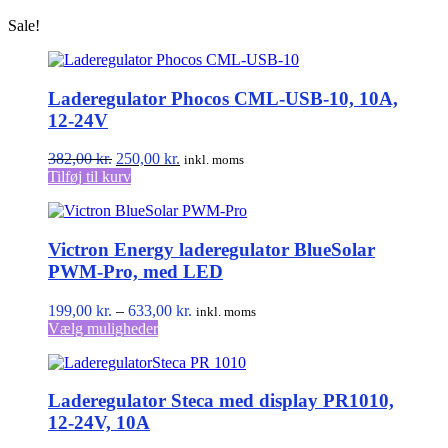
varesiden
Sale!
Laderegulator Phocos CML-USB-10, 10A,
12-24V
Den
Den
382,00
kr.
250,00
kr.
inkl. moms
oprindelige
aktuelle
Tilføj til kurv
pris
pris
var:
er:
382,00 kr..
250,00 kr..
Victron Energy laderegulator BlueSolar
PWM-Pro, med LED
Prisinterval:
199,00
kr.
–
633,00
kr.
inkl. moms
Dette
199,00 kr.
Vælg muligheder
vare
til
har
633,00 kr.
flere
Laderegulator Steca med display PR1010,
varianter.
Mulighederne
12-24V, 10A
kan