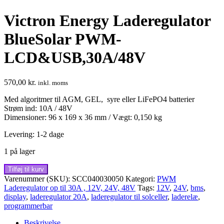
Victron Energy Laderegulator
BlueSolar PWM-
LCD&USB,30A/48V
570,00
kr.
inkl. moms
Med algoritmer til AGM, GEL, syre eller LiFePO4 batterier
Strøm ind: 10A / 48V
Dimensioner: 96 x 169 x 36 mm / Vægt: 0,150 kg
Levering: 1-2 dage
1 på lager
Victron
Tilføj til kurv
Energy
Varenummer (SKU):
SCC040030050
Kategori:
PWM
Laderegulator
Laderegulator op til 30A , 12V, 24V, 48V
Tags:
12V
,
24V
,
bms
,
BlueSolar
display
,
laderegulator 20A
,
laderegulator til solceller
,
laderelæ
,
PWM-
programmerbar
LCD&USB,30A/48V
antal
Beskrivelse