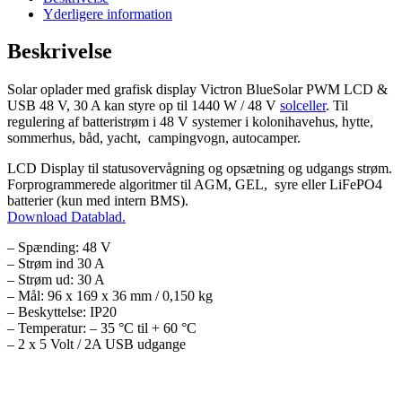
Yderligere information
Beskrivelse
Solar oplader med grafisk display Victron BlueSolar PWM LCD &
USB 48 V, 30 A kan styre op til 1440 W / 48 V
solceller
. Til
regulering af batteristrøm i 48 V systemer i kolonihavehus, hytte,
sommerhus, båd, yacht, campingvogn, autocamper.
LCD Display til statusovervågning og opsætning og udgangs strøm.
Forprogrammerede algoritmer til AGM, GEL, syre eller LiFePO4
batterier (kun med intern BMS).
Download Datablad.
– Spænding: 48 V
– Strøm ind 30 A
– Strøm ud: 30 A
– Mål: 96 x 169 x 36 mm / 0,150 kg
– Beskyttelse: IP20
– Temperatur: – 35 °C til + 60 °C
– 2 x 5 Volt / 2A USB udgange