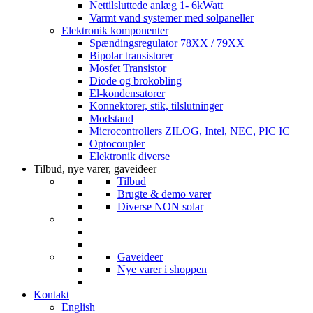
Nettilsluttede anlæg 1- 6kWatt
Varmt vand systemer med solpaneller
Elektronik komponenter
Spændingsregulator 78XX / 79XX
Bipolar transistorer
Mosfet Transistor
Diode og brokobling
El-kondensatorer
Konnektorer, stik, tilslutninger
Modstand
Microcontrollers ZILOG, Intel, NEC, PIC IC
Optocoupler
Elektronik diverse
Tilbud, nye varer, gaveideer
Tilbud
Brugte & demo varer
Diverse NON solar
Gaveideer
Nye varer i shoppen
Kontakt
English