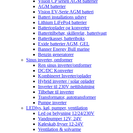
Vision CP serien AGM batterier
AGM batterier
Vision EV-Serie AGM batteri
Batteri installations udstyr
Lithium LiFePo4 batterier
Batterioplader og konverter
Batteritilbehør, skillerelæ, batterivagt
Batterikasser, batteriboks
Exide batterier AGM, GEL
Banner Energy Bull marine
Benzin generatorer
Sinus inverter, omformer
Ren sinus inverter/omformer
DC/DC Konverter
Kombineret Inverter/oplader
Hybrid inverter / solar oplader
Inverter til 230V nettilslutning
Tilbehør til inverter
Transformator, autotransformer
Pumpe inverter
LEDlys, køl, pumper, ventilation
Led og belysning 12/24/230V
Vandpumper 12V, 24V
Køleskab,fryser 12-24V
Ventilation & solvarme