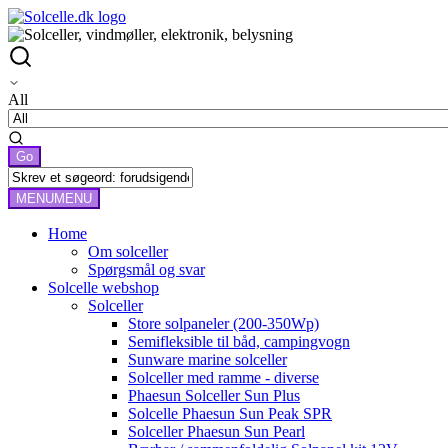
All
MENU
MENU
Home
Om solceller
Spørgsmål og svar
Solcelle webshop
Solceller
Store solpaneler (200-350Wp)
Semifleksible til båd, campingvogn
Sunware marine solceller
Solceller med ramme - diverse
Phaesun Solceller Sun Plus
Solcelle Phaesun Sun Peak SPR
Solceller Phaesun Sun Pearl