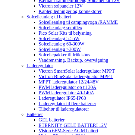
Bærbar / sammenfoldelig Solpanel kit 12V
Victron solpaneler 12V
Kabler, ledninger og konnektorer
Solcelleanlæg til batteri
Solcelleanlæg til campingvogn /RAMME
Solcelleanlæg semiflex
Pico Solar Kits til belysning
Solcelleanlæg 5-55W
Solcelleanlæg 60-300W
Solcelleanlæg >300W
Solcellepakker til fritidshus
Vandrensning, Backup, overvågning
Laderegulator
Victron SmartSolar laderegulator MPPT
Victron BlueSolar laderegulator MPPT
MPPT laderegulator 12/24/48V
PWM laderegulator op til 30A
PWM laderegulator 40-140A
Laderegulator IP65-IP68
Laderegulator til flere batterier
Tilbehør til laderegulatorer
Batterier
GEL batterier
ETERNITY GELE BATTERI 12V
Vision 6FM-Serie AGM batteri