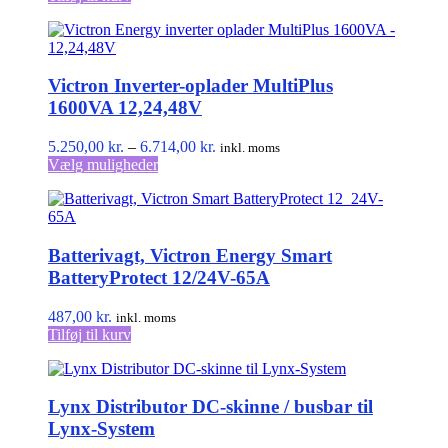
Victron Inverter-oplader MultiPlus
1600VA 12,24,48V
Prisinterval:
5.250,00
kr.
–
6.714,00
kr.
inkl. moms
Dette
5.250,00 kr.
Vælg muligheder
vare
til
har
6.714,00 kr.
flere
varianter.
Batterivagt, Victron Energy Smart
Mulighederne
kan
BatteryProtect 12/24V-65A
vælges
på
487,00
kr.
inkl. moms
varesiden
Tilføj til kurv
Lynx Distributor DC-skinne / busbar til
Lynx-System