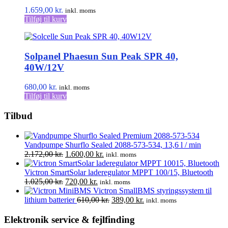
1.659,00
kr.
inkl. moms
Tilføj til kurv
Solpanel Phaesun Sun Peak SPR 40,
40W/12V
680,00
kr.
inkl. moms
Tilføj til kurv
Tilbud
Vandpumpe Shurflo Sealed 2088-573-534, 13,6 l / min
Den
Den
2.172,00
kr.
1.600,00
kr.
inkl. moms
oprindelige
aktuelle
pris
pris
Victron SmartSolar laderegulator MPPT 100/15, Bluetooth
var:
Den
Den
er:
1.025,00
kr.
720,00
kr.
inkl. moms
2.172,00 kr..
oprindelige
aktuelle
1.600,00 kr..
Victron SmallBMS styringssystem til
pris
pris
Den
Den
lithium batterier
610,00
kr.
389,00
kr.
inkl. moms
var:
er:
oprindelige
aktuelle
1.025,00 kr..
720,00 kr..
pris
pris
Elektronik service & fejlfinding
var:
er: