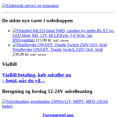
610,00 kr..
389,00 kr..
De sidste nye varer i webshoppen
LED bånd, Blå, 12V, 60 LEDs/m, 3,6 W/m, 5m,
IP65/vandtæt
115,00
kr.
inkl. moms
Netafbryder ON/OFF, Toggle Switch 250V/16A, hvid
230,00
kr.
inkl. moms
ViaBill
ViaBill betaling, køb solceller nu
– betal, når du vil…
Beregning og forslag 12-24V solcelleanlæg
Forespørgsel ang.