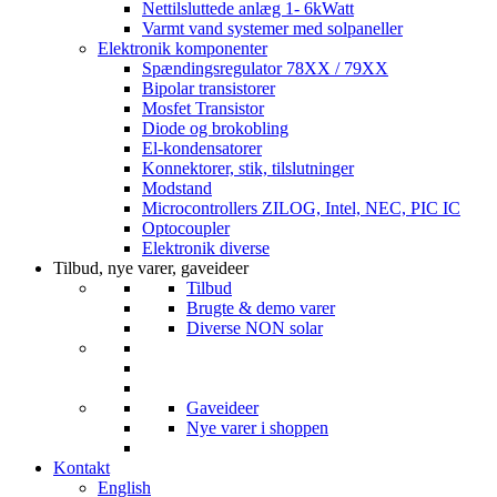
Nettilsluttede anlæg 1- 6kWatt
Varmt vand systemer med solpaneller
Elektronik komponenter
Spændingsregulator 78XX / 79XX
Bipolar transistorer
Mosfet Transistor
Diode og brokobling
El-kondensatorer
Konnektorer, stik, tilslutninger
Modstand
Microcontrollers ZILOG, Intel, NEC, PIC IC
Optocoupler
Elektronik diverse
Tilbud, nye varer, gaveideer
Tilbud
Brugte & demo varer
Diverse NON solar
Gaveideer
Nye varer i shoppen
Kontakt
English