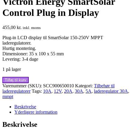
Victron Energy SmartSolar
Control Plug in Display
455,00
kr.
inkl. moms
Plug-in LCD display til SmartSolar 150-250V MPPT
laderegulatorer.
Hurtig montering.
Dimensioner: 35 x 100 x 55 mm
Levering: 3-4 dage
1 på lager
Victron
Tilføj til kurv
Energy
Varenummer (SKU):
SCC900650010
Kategori:
Tilbehør til
SmartSolar
laderegulatorer
Tags:
10A
,
12V
,
20A
,
30A
,
5A
,
laderegulator 30A
,
Control
mmpt
Plug
in
Beskrivelse
Display
Yderligere information
antal
Beskrivelse