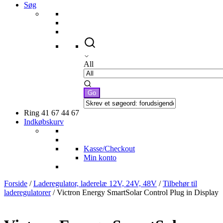
Søg
All
Ring 41 67 44 67
Indkøbskurv
Kasse/Checkout
Min konto
Forside
/
Laderegulator, laderelæ 12V, 24V, 48V
/
Tilbehør til
laderegulatorer
/ Victron Energy SmartSolar Control Plug in Display