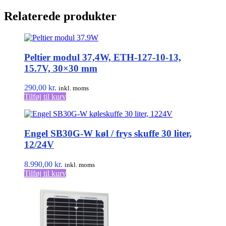
oprindelige
aktuelle
pris
pris
Relaterede produkter
var:
er:
495,00 kr..
420,00 kr..
Peltier modul 37,4W, ETH-127-10-13,
15.7V, 30×30 mm
290,00
kr.
inkl. moms
Tilføj til kurv
Engel SB30G-W køl / frys skuffe 30 liter,
12/24V
8.990,00
kr.
inkl. moms
Tilføj til kurv