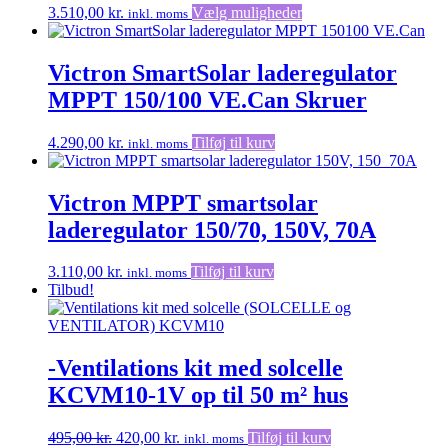
Dette
3.510,00
kr.
Vælg muligheder
inkl. moms
vare
har
flere
Victron SmartSolar laderegulator
varianter.
MPPT 150/100 VE.Can Skruer
Mulighederne
kan
vælges
4.290,00
kr.
Tilføj til kurv
inkl. moms
på
varesiden
Victron MPPT smartsolar
laderegulator 150/70, 150V, 70A
3.110,00
kr.
Tilføj til kurv
inkl. moms
Tilbud!
-Ventilations kit med solcelle
KCVM10-1V op til 50 m² hus
Den
Den
495,00
kr.
420,00
kr.
Tilføj til kurv
inkl. moms