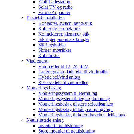
Elbil Ladestation
Solar TV og radio
Varme Apparater
Elektrisk installation
Kontakter, switch, tænd/sluk
Kabler og konnektorer
Konnektorer, klemmer, stik
Sikringer, automatsikringer
Sikringsholder
Skruer, møtrikker
Kabelrester
Vind energi
Vindmøller til 12, 24, 48V
Laderegulator, laderelæ til vindmøller
Hybrid sol/vind anlæg
Reservedele til vindmøller
Monterings beslag
Monteringssystem til eternit tag
Monteringssystem til tegl og beton tag
Monteringsbeslag til store solcelleanlæg
Monteringsbeslag til båd, campingvogn
Monteringsbeslag til kolonihavehus, fritidshus
Nettilsluttede anlæg
Inverter til nettilslutning
Store moduler til nettilslutning