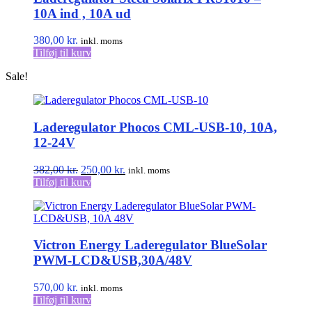
10A ind , 10A ud
380,00
kr.
inkl. moms
Tilføj til kurv
Sale!
Laderegulator Phocos CML-USB-10, 10A,
12-24V
Den
Den
382,00
kr.
250,00
kr.
inkl. moms
oprindelige
aktuelle
Tilføj til kurv
pris
pris
var:
er:
382,00 kr..
250,00 kr..
Victron Energy Laderegulator BlueSolar
PWM-LCD&USB,30A/48V
570,00
kr.
inkl. moms
Tilføj til kurv