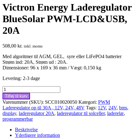
Victron Energy Laderegulator
BlueSolar PWM-LCD&USB,
20A
508,00
kr.
inkl. moms
Med algoritmer til AGM, GEL, syre eller LiFePO4 batterier
Strøm ind: 20A, Strøm ud : 20A.
Dimensioner: 96 x 169 x 36 mm / Vægt: 0,150 kg
Levering: 2-3 dage
Victron
Energy
Tilføj til kurv
Laderegulator
Varenummer (SKU):
SCC010020050
Kategori:
PWM
BlueSolar
Laderegulator op til 30A , 12V, 24V, 48V
Tags:
12V
,
24V
,
bms
,
PWM-
display
,
laderegulator 20A
,
laderegulator til solceller
,
laderelæ
,
LCD&USB,
programmerbar
20A
antal
Beskrivelse
Yderligere information