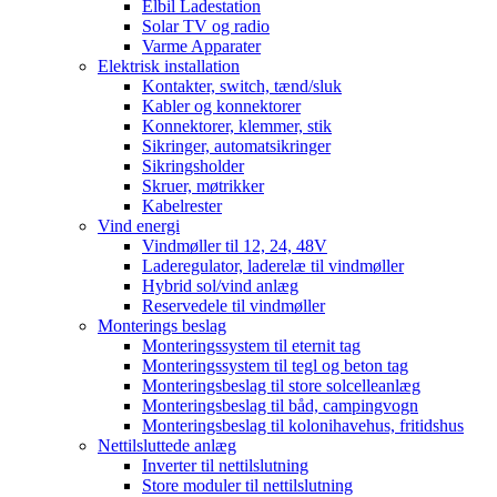
Elbil Ladestation
Solar TV og radio
Varme Apparater
Elektrisk installation
Kontakter, switch, tænd/sluk
Kabler og konnektorer
Konnektorer, klemmer, stik
Sikringer, automatsikringer
Sikringsholder
Skruer, møtrikker
Kabelrester
Vind energi
Vindmøller til 12, 24, 48V
Laderegulator, laderelæ til vindmøller
Hybrid sol/vind anlæg
Reservedele til vindmøller
Monterings beslag
Monteringssystem til eternit tag
Monteringssystem til tegl og beton tag
Monteringsbeslag til store solcelleanlæg
Monteringsbeslag til båd, campingvogn
Monteringsbeslag til kolonihavehus, fritidshus
Nettilsluttede anlæg
Inverter til nettilslutning
Store moduler til nettilslutning