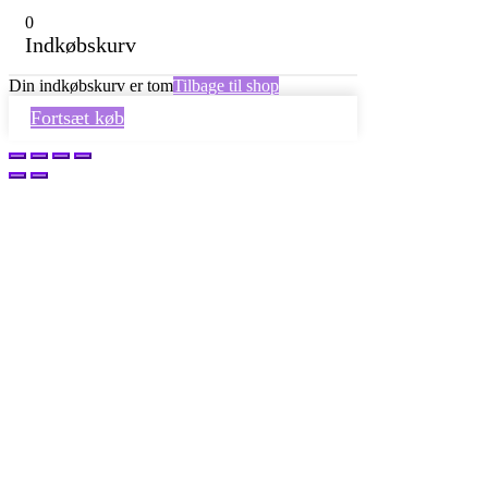
0
Indkøbskurv
Din indkøbskurv er tom
Tilbage til shop
Fortsæt køb