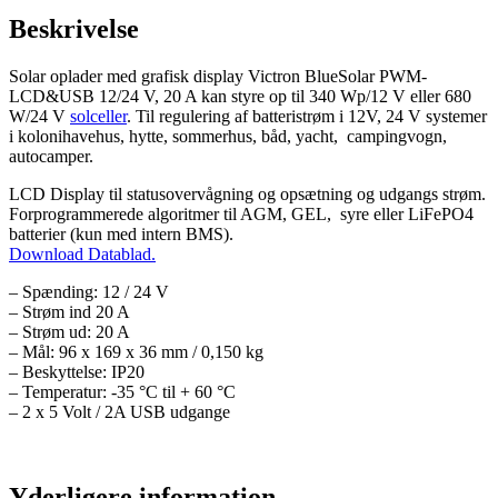
Beskrivelse
Solar oplader med grafisk display Victron BlueSolar PWM-
LCD&USB 12/24 V, 20 A kan styre op til 340 Wp/12 V eller 680
W/24 V
solceller
. Til regulering af batteristrøm i 12V, 24 V systemer
i kolonihavehus, hytte, sommerhus, båd, yacht, campingvogn,
autocamper.
LCD Display til statusovervågning og opsætning og udgangs strøm.
Forprogrammerede algoritmer til AGM, GEL, syre eller LiFePO4
batterier (kun med intern BMS).
Download Datablad.
– Spænding: 12 / 24 V
– Strøm ind 20 A
– Strøm ud: 20 A
– Mål: 96 x 169 x 36 mm / 0,150 kg
– Beskyttelse: IP20
– Temperatur: -35 °C til + 60 °C
– 2 x 5 Volt / 2A USB udgange
Yderligere information