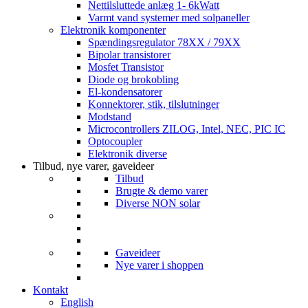
Nettilsluttede anlæg 1- 6kWatt
Varmt vand systemer med solpaneller
Elektronik komponenter
Spændingsregulator 78XX / 79XX
Bipolar transistorer
Mosfet Transistor
Diode og brokobling
El-kondensatorer
Konnektorer, stik, tilslutninger
Modstand
Microcontrollers ZILOG, Intel, NEC, PIC IC
Optocoupler
Elektronik diverse
Tilbud, nye varer, gaveideer
Tilbud
Brugte & demo varer
Diverse NON solar
Gaveideer
Nye varer i shoppen
Kontakt
English