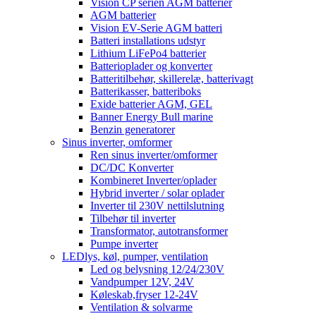
Vision CP serien AGM batterier
AGM batterier
Vision EV-Serie AGM batteri
Batteri installations udstyr
Lithium LiFePo4 batterier
Batterioplader og konverter
Batteritilbehør, skillerelæ, batterivagt
Batterikasser, batteriboks
Exide batterier AGM, GEL
Banner Energy Bull marine
Benzin generatorer
Sinus inverter, omformer
Ren sinus inverter/omformer
DC/DC Konverter
Kombineret Inverter/oplader
Hybrid inverter / solar oplader
Inverter til 230V nettilslutning
Tilbehør til inverter
Transformator, autotransformer
Pumpe inverter
LEDlys, køl, pumper, ventilation
Led og belysning 12/24/230V
Vandpumper 12V, 24V
Køleskab,fryser 12-24V
Ventilation & solvarme