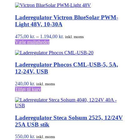
Laderegulator Victron BlueSolar PWM-
Light 48V, 10-30A
Prisinterval:
475,00
kr.
–
1.194,00
kr.
inkl. moms
Dette
475,00 kr.
Vælg muligheder
vare
til
har
1.194,00 kr.
flere
Laderegulator Phocos CML-USB-5, 5A,
varianter.
Mulighederne
12-24V, USB
kan
vælges
240,00
kr.
inkl. moms
på
Tilføj til kurv
varesiden
Laderegulator Steca Solsum 2525, 12/24V
25A USB stik
550,00
kr.
inkl. moms