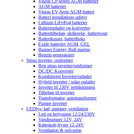
Vision CP serien AGM batterier
AGM batterier
Vision EV-Serie AGM batteri
Batteri installations udstyr
Lithium LiFePo4 batterier
Batterioplader og konverter
Batteritilbehør, skillerelæ, batterivagt
Batterikasser, batteriboks
Exide batterier AGM, GEL
Banner Energy Bull marine
Benzin generatorer
Sinus inverter, omformer
Ren sinus inverter/omformer
DC/DC Konverter
Kombineret Inverter/oplader
Hybrid inverter / solar oplader
Inverter til 230V nettilslutning
Tilbehør til inverter
Transformator, autotransformer
Pumpe inverter
LEDlys, køl, pumper, ventilation
Led og belysning 12/24/230V
Vandpumper 12V, 24V
Køleskab,fryser 12-24V
Ventilation & solvarme