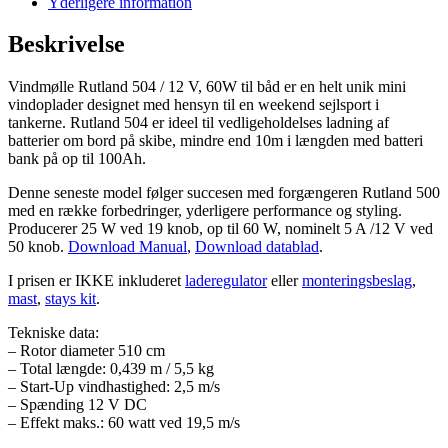
Yderligere information
belysning
antal
Beskrivelse
Vindmølle Rutland 504 / 12 V, 60W til båd er en helt unik mini
vindoplader designet med hensyn til en weekend sejlsport i
tankerne. Rutland 504 er ideel til vedligeholdelses ladning af
batterier om bord på skibe, mindre end 10m i længden med batteri
bank på op til 100Ah.
Denne seneste model følger succesen med forgængeren Rutland 500
med en række forbedringer,
yderligere
performance og styling.
Producerer 25 W ved 19 knob, op til 60 W, nominelt 5 A /12 V ved
50 knob.
Download Manual
,
Download datablad
.
I prisen er IKKE inkluderet
laderegulator
eller
monteringsbeslag
,
mast
,
stays kit
.
Tekniske data:
– Rotor diameter 510 cm
– Total længde: 0,439 m / 5,5 kg
– Start-Up vindhastighed: 2,5 m/s
– Spænding 12 V DC
– Effekt maks.: 60 watt ved 19,5 m/s