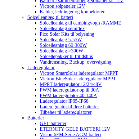
Bærbar / sammenfoldelig Solpanel kit 12V
Victron solpaneler 12V
Kabler, ledninger og konnektorer
Solcelleanlæg til batteri
Solcelleanlæg til campingvogn /RAMME
Solcelleanlæg semiflex
Pico Solar Kits til belysning
Solcelleanlæg 5-55W
Solcelleanlæg 60-300W
Solcelleanlæg >300W
Solcellepakker til fritidshus
Vandrensning, Backup, overvågning
Laderegulator
Victron SmartSolar laderegulator MPPT
Victron BlueSolar laderegulator MPPT
MPPT laderegulator 12/24/48V
PWM laderegulator op til 30A
PWM laderegulator 40-140A
Laderegulator IP65-IP68
Laderegulator til flere batterier
Tilbehør til laderegulatorer
Batterier
GEL batterier
ETERNITY GELE BATTERI 12V
Vision 6FM-Serie AGM batteri