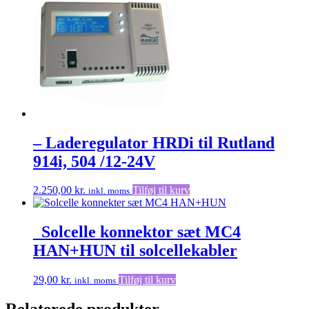
– Laderegulator HRDi til Rutland
914i, 504 /12-24V
2.250,00
kr.
Tilføj til kurv
inkl. moms
_Solcelle konnektor sæt MC4
HAN+HUN til solcellekabler
29,00
kr.
Tilføj til kurv
inkl. moms