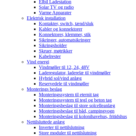
Elbil Ladestation
Solar TV og radio
Varme Apparater
Elektrisk installation
Kontakter, switch, tænd/sluk
Kabler og konnektorer
Konnektorer, klemmer, stik
Sikringer, automatsikringer
Sikringsholder
Skruer, møtrikker
Kabelrester
Vind energi
Vindmøller til 12, 24, 48V
Laderegulator, laderelæ til vindmøller
Hybrid sol/vind anlæg
Reservedele til vindmøller
Monterings beslag
Monteringssystem til eternit tag
Monteringssystem til tegl og beton tag
Monteringsbeslag til store solcelleanlæg
Monteringsbeslag til båd, campingvogn
Monteringsbeslag til kolonihavehus, fritidshus
Nettilsluttede anlæg
Inverter til nettilslutning
Store moduler til nettilslutning