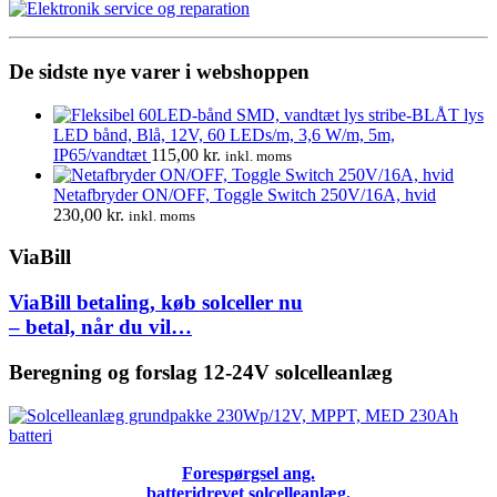
17.200,00 kr..
12.650,00 kr..
De sidste nye varer i webshoppen
LED bånd, Blå, 12V, 60 LEDs/m, 3,6 W/m, 5m,
IP65/vandtæt
115,00
kr.
inkl. moms
Netafbryder ON/OFF, Toggle Switch 250V/16A, hvid
230,00
kr.
inkl. moms
ViaBill
ViaBill betaling, køb solceller nu
– betal, når du vil…
Beregning og forslag 12-24V solcelleanlæg
Forespørgsel ang.
batteridrevet solcelleanlæg.