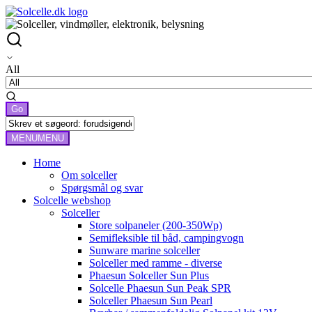
All
MENU
MENU
Home
Om solceller
Spørgsmål og svar
Solcelle webshop
Solceller
Store solpaneler (200-350Wp)
Semifleksible til båd, campingvogn
Sunware marine solceller
Solceller med ramme - diverse
Phaesun Solceller Sun Plus
Solcelle Phaesun Sun Peak SPR
Solceller Phaesun Sun Pearl