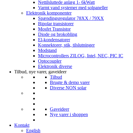
Nettilsluttede anlæg 1- 6kWatt
Varmt vand systemer med solpaneller
Elektronik komponenter
Spændingsregulator 78XX / 79XX
Bipolar transistorer
Mosfet Transistor
Diode og brokobling
El-kondensatorer
Konnektorer, stik, tilslutninger
Modstand
Microcontrollers ZILOG, Intel, NEC, PIC IC
Optocoupler
Elektronik diverse
Tilbud, nye varer, gaveideer
Tilbud
Brugte & demo varer
Diverse NON solar
Gaveideer
Nye varer i shoppen
Kontakt
English