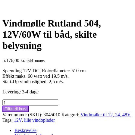
Vindmølle Rutland 504,
12V/60W til båd, skilte
belysning
5.176,00
kr.
inkl. moms
Spænding 12V DC, Rotordiameter: 510 cm.
Effekt maks. 60 watt ved 19,5 m/s.
Start-Up vindhastighed: 2,5 m/s.
Levering: 3-4 dage
Vindmølle
Rutland
Tilføj til kurv
504,
Varenummer (SKU):
3045010
Kategori:
Vindmøller til 12, 24, 48V
12V/60W
Tags:
12V
,
lille vindoplader
til
båd,
Beskrivelse
skilte