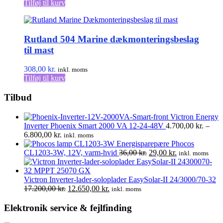
Tilføj til kurv
Rutland 504 Marine dækmonteringsbeslag
til mast
308,00
kr.
inkl. moms
Tilføj til kurv
Tilbud
Victron Energy
Inverter Phoenix Smart 2000 VA 12-24-48V
4.700,00
kr.
–
Prisinterval:
6.800,00
kr.
inkl. moms
4.700,00 kr.
Energisparepære Phocos
til
Den
Den
CL1203-3W, 12V, varm-hvid
36,00
kr.
29,00
kr.
inkl. moms
6.800,00 kr.
oprindelige
aktuelle
pris
pris
var:
er:
Victron Inverter-lader-soloplader EasySolar-II 24/3000/70-32
Den
Den
36,00 kr..
29,00 kr..
17.200,00
kr.
12.650,00
kr.
inkl. moms
oprindelige
aktuelle
pris
pris
Elektronik service & fejlfinding
var:
er: