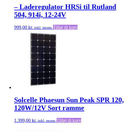
– Laderegulator HRSi til Rutland
504, 914i, 12-24V
999,00
kr.
Tilføj til kurv
inkl. moms
Solcelle Phaesun Sun Peak SPR 120,
120W/12V Sort ramme
1.399,00
kr.
Tilføj til kurv
inkl. moms