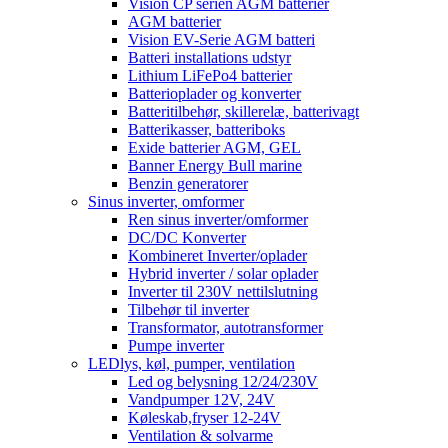
Vision CP serien AGM batterier
AGM batterier
Vision EV-Serie AGM batteri
Batteri installations udstyr
Lithium LiFePo4 batterier
Batterioplader og konverter
Batteritilbehør, skillerelæ, batterivagt
Batterikasser, batteriboks
Exide batterier AGM, GEL
Banner Energy Bull marine
Benzin generatorer
Sinus inverter, omformer
Ren sinus inverter/omformer
DC/DC Konverter
Kombineret Inverter/oplader
Hybrid inverter / solar oplader
Inverter til 230V nettilslutning
Tilbehør til inverter
Transformator, autotransformer
Pumpe inverter
LEDlys, køl, pumper, ventilation
Led og belysning 12/24/230V
Vandpumper 12V, 24V
Køleskab,fryser 12-24V
Ventilation & solvarme