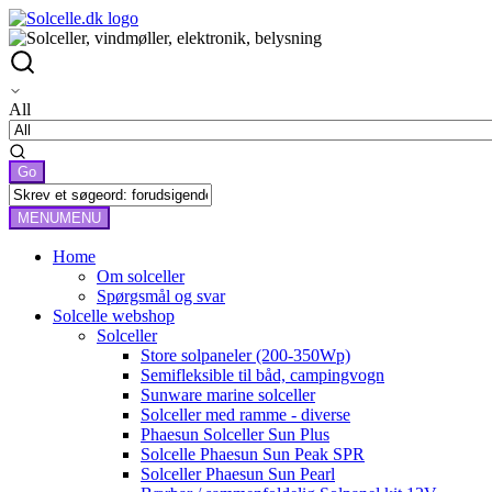
All
MENU
MENU
Home
Om solceller
Spørgsmål og svar
Solcelle webshop
Solceller
Store solpaneler (200-350Wp)
Semifleksible til båd, campingvogn
Sunware marine solceller
Solceller med ramme - diverse
Phaesun Solceller Sun Plus
Solcelle Phaesun Sun Peak SPR
Solceller Phaesun Sun Pearl