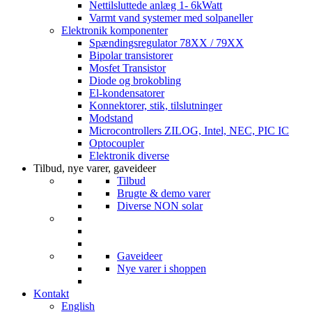
Nettilsluttede anlæg 1- 6kWatt
Varmt vand systemer med solpaneller
Elektronik komponenter
Spændingsregulator 78XX / 79XX
Bipolar transistorer
Mosfet Transistor
Diode og brokobling
El-kondensatorer
Konnektorer, stik, tilslutninger
Modstand
Microcontrollers ZILOG, Intel, NEC, PIC IC
Optocoupler
Elektronik diverse
Tilbud, nye varer, gaveideer
Tilbud
Brugte & demo varer
Diverse NON solar
Gaveideer
Nye varer i shoppen
Kontakt
English