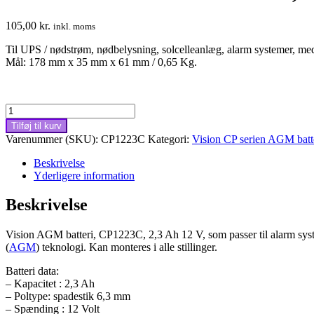
105,00
kr.
inkl. moms
Til UPS / nødstrøm, nødbelysning, solcelleanlæg, alarm systemer,
med
Mål: 178 mm x 35 mm x 61 mm / 0,65 Kg.
Vision
AGM
Tilføj til kurv
batteri
Varenummer (SKU):
CP1223C
Kategori:
Vision CP serien AGM batt
CP1223C,
2,3Ah
Beskrivelse
12V,
Yderligere information
6,3
mm
Beskrivelse
spadestik
antal
Vision AGM batteri, CP1223C, 2,3 Ah 12 V, som passer til alarm syst
(
AGM
) teknologi. Kan monteres i alle stillinger.
Batteri data:
– Kapacitet : 2,3 Ah
– Poltype: spadestik 6,3 mm
– Spænding : 12 Volt