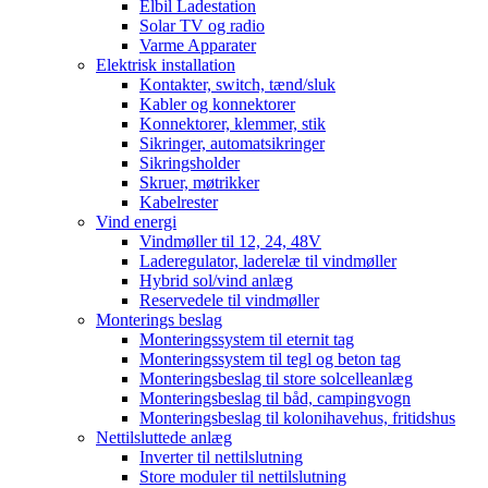
Elbil Ladestation
Solar TV og radio
Varme Apparater
Elektrisk installation
Kontakter, switch, tænd/sluk
Kabler og konnektorer
Konnektorer, klemmer, stik
Sikringer, automatsikringer
Sikringsholder
Skruer, møtrikker
Kabelrester
Vind energi
Vindmøller til 12, 24, 48V
Laderegulator, laderelæ til vindmøller
Hybrid sol/vind anlæg
Reservedele til vindmøller
Monterings beslag
Monteringssystem til eternit tag
Monteringssystem til tegl og beton tag
Monteringsbeslag til store solcelleanlæg
Monteringsbeslag til båd, campingvogn
Monteringsbeslag til kolonihavehus, fritidshus
Nettilsluttede anlæg
Inverter til nettilslutning
Store moduler til nettilslutning