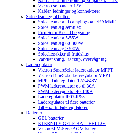
Bærbar / sammenfoldelig Solpanel kit 12V
Victron solpaneler 12V
Kabler, ledninger og konnektorer
Solcelleanlæg til batteri
Solcelleanlæg til campingvogn /RAMME
Solcelleanlæg semiflex
Pico Solar Kits til belysning
Solcelleanlæg 5-55W
Solcelleanlæg 60-300W
Solcelleanlæg >300W
Solcellepakker til fritidshus
Vandrensning, Backup, overvågning
Laderegulator
Victron SmartSolar laderegulator MPPT
Victron BlueSolar laderegulator MPPT
MPPT laderegulator 12/24/48V
PWM laderegulator op til 30A
PWM laderegulator 40-140A
Laderegulator IP65-IP68
Laderegulator til flere batterier
Tilbehør til laderegulatorer
Batterier
GEL batterier
ETERNITY GELE BATTERI 12V
Vision 6FM-Serie AGM batteri