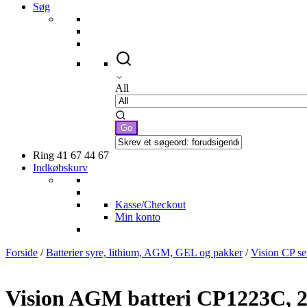
Søg
All
Ring 41 67 44 67
Indkøbskurv
Kasse/Checkout
Min konto
Forside
/
Batterier syre, lithium, AGM, GEL og pakker
/
Vision CP se
Vision AGM batteri CP1223C, 2