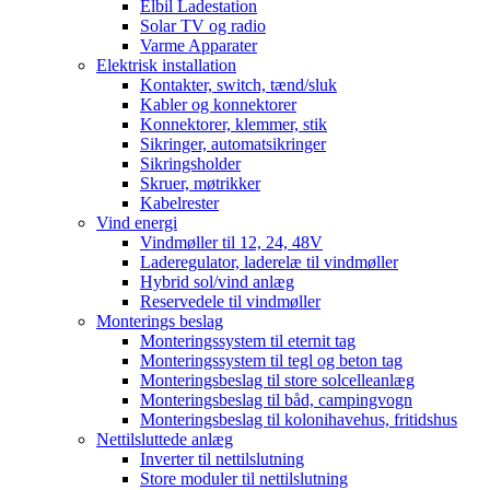
Elbil Ladestation
Solar TV og radio
Varme Apparater
Elektrisk installation
Kontakter, switch, tænd/sluk
Kabler og konnektorer
Konnektorer, klemmer, stik
Sikringer, automatsikringer
Sikringsholder
Skruer, møtrikker
Kabelrester
Vind energi
Vindmøller til 12, 24, 48V
Laderegulator, laderelæ til vindmøller
Hybrid sol/vind anlæg
Reservedele til vindmøller
Monterings beslag
Monteringssystem til eternit tag
Monteringssystem til tegl og beton tag
Monteringsbeslag til store solcelleanlæg
Monteringsbeslag til båd, campingvogn
Monteringsbeslag til kolonihavehus, fritidshus
Nettilsluttede anlæg
Inverter til nettilslutning
Store moduler til nettilslutning