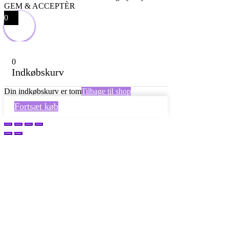
GEM & ACCEPTÈR
0
0
Indkøbskurv
Din indkøbskurv er tom
Tilbage til shop
Fortsæt køb