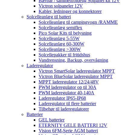
Bærbar / sammenfoldelig Solpanel kit 12V
Victron solpaneler 12V
Kabler, ledninger og konnektorer
Solcelleanlæg til batteri
Solcelleanlæg til campingvogn /RAMME
Solcelleanlæg semiflex
Pico Solar Kits til belysning
Solcelleanlæg 5-55W
Solcelleanlæg 60-300W
Solcelleanlæg >300W
Solcellepakker til fritidshus
Vandrensning, Backup, overvågning
Laderegulator
Victron SmartSolar laderegulator MPPT
Victron BlueSolar laderegulator MPPT
MPPT laderegulator 12/24/48V
PWM laderegulator op til 30A
PWM laderegulator 40-140A
Laderegulator IP65-IP68
Laderegulator til flere batterier
Tilbehør til laderegulatorer
Batterier
GEL batterier
ETERNITY GELE BATTERI 12V
Vision 6FM-Serie AGM batteri