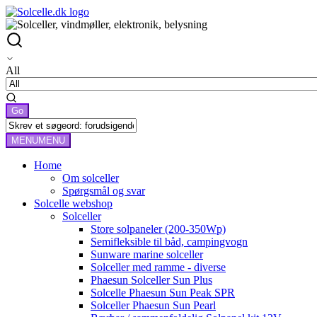
All
MENU
MENU
Home
Om solceller
Spørgsmål og svar
Solcelle webshop
Solceller
Store solpaneler (200-350Wp)
Semifleksible til båd, campingvogn
Sunware marine solceller
Solceller med ramme - diverse
Phaesun Solceller Sun Plus
Solcelle Phaesun Sun Peak SPR
Solceller Phaesun Sun Pearl