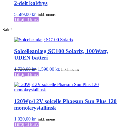
2-delt køl/frys
5.589,00
kr.
inkl. moms
Tilføj til kurv
Sale!
Solcelleanlæg SC100 Solarix, 100Watt,
UDEN batteri
Den
Den
1.720,00
kr.
1.590,00
kr.
inkl. moms
oprindelige
aktuelle
Tilføj til kurv
pris
pris
var:
er:
1.720,00 kr..
1.590,00 kr..
120Wp/12V solcelle Phaesun Sun Plus 120
monokrystallinsk
1.020,00
kr.
inkl. moms
Tilføj til kurv