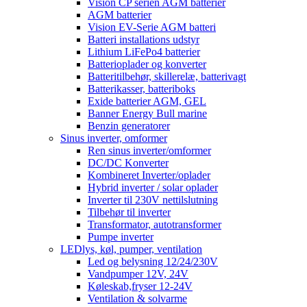
Vision CP serien AGM batterier
AGM batterier
Vision EV-Serie AGM batteri
Batteri installations udstyr
Lithium LiFePo4 batterier
Batterioplader og konverter
Batteritilbehør, skillerelæ, batterivagt
Batterikasser, batteriboks
Exide batterier AGM, GEL
Banner Energy Bull marine
Benzin generatorer
Sinus inverter, omformer
Ren sinus inverter/omformer
DC/DC Konverter
Kombineret Inverter/oplader
Hybrid inverter / solar oplader
Inverter til 230V nettilslutning
Tilbehør til inverter
Transformator, autotransformer
Pumpe inverter
LEDlys, køl, pumper, ventilation
Led og belysning 12/24/230V
Vandpumper 12V, 24V
Køleskab,fryser 12-24V
Ventilation & solvarme