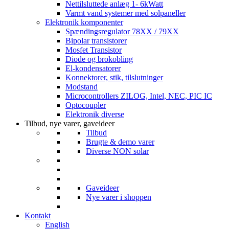
Nettilsluttede anlæg 1- 6kWatt
Varmt vand systemer med solpaneller
Elektronik komponenter
Spændingsregulator 78XX / 79XX
Bipolar transistorer
Mosfet Transistor
Diode og brokobling
El-kondensatorer
Konnektorer, stik, tilslutninger
Modstand
Microcontrollers ZILOG, Intel, NEC, PIC IC
Optocoupler
Elektronik diverse
Tilbud, nye varer, gaveideer
Tilbud
Brugte & demo varer
Diverse NON solar
Gaveideer
Nye varer i shoppen
Kontakt
English