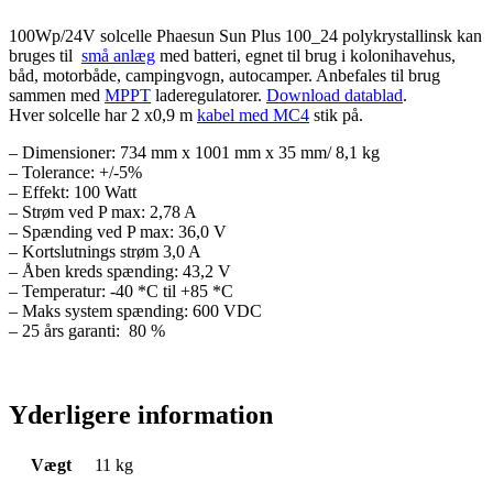
100Wp/24V solcelle Phaesun Sun Plus 100_24 polykrystallinsk kan
bruges til
små anlæg
med batteri, egnet til brug i kolonihavehus,
båd, motorbåde, campingvogn, autocamper. Anbefales til brug
sammen med
MPPT
laderegulatorer.
Download datablad
.
Hver solcelle har 2 x0,9 m
kabel med MC4
stik på.
– Dimensioner: 734 mm x 1001 mm x 35 mm/ 8,1 kg
– Tolerance: +/-5%
– Effekt: 100 Watt
– Strøm ved P max: 2,78 A
– Spænding ved P max: 36,0 V
– Kortslutnings strøm 3,0 A
– Åben kreds spænding: 43,2 V
– Temperatur: -40 *C til +85 *C
– Maks system spænding: 600 VDC
– 25 års garanti: 80 %
Yderligere information
Vægt
11 kg