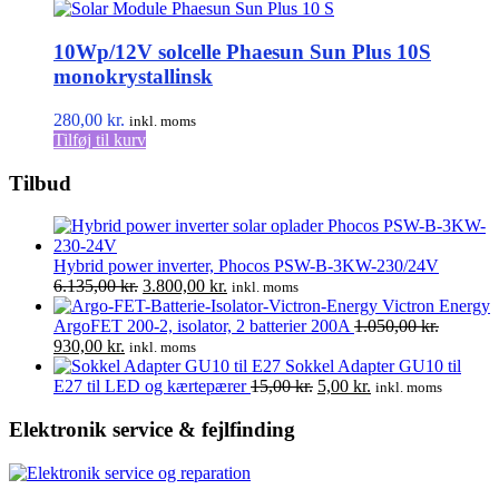
10Wp/12V solcelle Phaesun Sun Plus 10S
monokrystallinsk
280,00
kr.
inkl. moms
Tilføj til kurv
Tilbud
Hybrid power inverter, Phocos PSW-B-3KW-230/24V
Den
Den
6.135,00
kr.
3.800,00
kr.
inkl. moms
oprindelige
aktuelle
Victron Energy
pris
pris
ArgoFET 200-2, isolator, 2 batterier 200A
1.050,00
kr.
Den
Den
var:
er:
930,00
kr.
inkl. moms
oprindelige
aktuelle
6.135,00 kr..
3.800,00 kr..
Sokkel Adapter GU10 til
pris
pris
Den
Den
E27 til LED og kærtepærer
15,00
kr.
5,00
kr.
inkl. moms
var:
er:
oprindelige
aktuelle
1.050,00 kr..
930,00 kr..
pris
pris
Elektronik service & fejlfinding
var:
er:
15,00 kr..
5,00 kr..