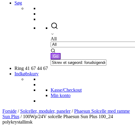
Søg
All
Ring 41 67 44 67
Indkøbskurv
Kasse/Checkout
Min konto
Forside
/
Solceller, moduler, paneler
/
Phaesun Solcelle med ramme
Sun Plus
/ 100Wp/24V solcelle Phaesun Sun Plus 100_24
polykrystallinsk