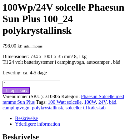
100Wp/24V solcelle Phaesun
Sun Plus 100_24
polykrystallinsk
798,00
kr.
inkl. moms
Dimensioner: 734 x 1001 x 35 mm/ 8,1 kg
Til 24 volt batterisystemer i campingvogn, autocamper , båd
Levering: ca. 4-5 dage
100Wp/24V
solcelle
Tilføj til kurv
Phaesun
Varenummer (SKU):
310306
Kategori:
Phaesun Solcelle med
Sun
ramme Sun Plus
Tags:
100 Watt solcelle
,
100W
,
24V
,
båd
,
Plus
campingvogn
,
polykrystallinsk
,
solceller til køleskab
100_24
polykrystallinsk
Beskrivelse
antal
Yderligere information
Beskrivelse