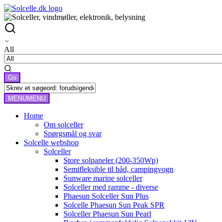
All
MENU
MENU
Home
Om solceller
Spørgsmål og svar
Solcelle webshop
Solceller
Store solpaneler (200-350Wp)
Semifleksible til båd, campingvogn
Sunware marine solceller
Solceller med ramme - diverse
Phaesun Solceller Sun Plus
Solcelle Phaesun Sun Peak SPR
Solceller Phaesun Sun Pearl