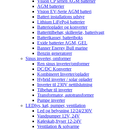
Vision CP serien AGM batterier
AGM batterier
Vision EV-Serie AGM batteri
Batteri installations udstyr
Lithium LiFePo4 batterier
Batterioplader og konverter
Batteritilbehør, skillerelæ, batterivagt
Batterikasser, batteriboks
Exide batterier AGM, GEL
Banner Energy Bull marine
Benzin generatorer
Sinus inverter, omformer
Ren sinus inverter/omformer
DC/DC Konverter
Kombineret Inverter/oplader
Hybrid inverter / solar oplader
Inverter til 230V nettilslutning
Tilbehør til inverter
Transformator, autotransformer
Pumpe inverter
LEDlys, køl, pumper, ventilation
Led og belysning 12/24/230V
Vandpumper 12V, 24V
Køleskab,fryser 12-24V
Ventilation & solvarme