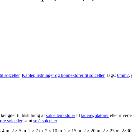
l solceller
,
Kabler, ledninger og konnektorer til solceller
Tags:
6mm2
,
 længder til tilslutning af
solcellemoduler
til
laderegulatorer
eller invert
tore solceller
samt
små solceller
.
 × 4 m, 2 × 5 m, 2 × 7 m, 2 × 10 m, 2 × 15 m, 2 × 20 m, 2 × 25 m, 2×3