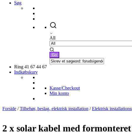
Søg
All
Ring 41 67 44 67
Indkøbskurv
Kasse/Checkout
Min konto
Forside
/
Tilbehør, beslag, elektrisk installation
/
Elektrisk installation
2 x solar kabel med formontere