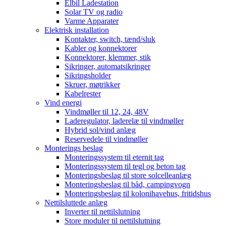
Elbil Ladestation
Solar TV og radio
Varme Apparater
Elektrisk installation
Kontakter, switch, tænd/sluk
Kabler og konnektorer
Konnektorer, klemmer, stik
Sikringer, automatsikringer
Sikringsholder
Skruer, møtrikker
Kabelrester
Vind energi
Vindmøller til 12, 24, 48V
Laderegulator, laderelæ til vindmøller
Hybrid sol/vind anlæg
Reservedele til vindmøller
Monterings beslag
Monteringssystem til eternit tag
Monteringssystem til tegl og beton tag
Monteringsbeslag til store solcelleanlæg
Monteringsbeslag til båd, campingvogn
Monteringsbeslag til kolonihavehus, fritidshus
Nettilsluttede anlæg
Inverter til nettilslutning
Store moduler til nettilslutning