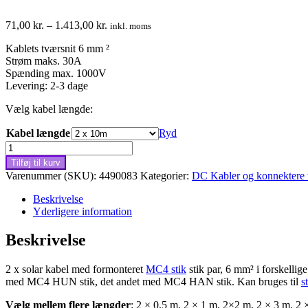
Prisinterval:
71,00
kr.
–
1.413,00
kr.
inkl. moms
71,00 kr.
Kablets tværsnit 6 mm ²
til
Strøm maks. 30A
1.413,00 kr.
Spænding max. 1000V
Levering: 2-3 dage
Vælg kabel længde:
Kabel længde
Ryd
2
x
Tilføj til kurv
solar
Varenummer (SKU):
4490083
Kategorier:
DC Kabler og konnektere ti
kabel
med
Beskrivelse
formonteret
Yderligere information
MC4
stik
Beskrivelse
par,
6mm²,
2 x solar kabel med formonteret
MC4 stik
stik par, 6 mm² i forskellige
0,5-
med MC4 HUN stik, det andet med MC4 HAN stik. Kan bruges til
s
30m
antal
Vælg mellem flere længder
: 2 × 0,5 m, 2 × 1 m, 2×2 m, 2 × 3 m, 2