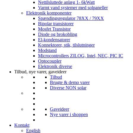
Nettilsluttede anlæg 1- 6kWatt
Varmt vand systemer med solpaneller
Elektronik komponenter
Spændingsregulator 78XX / 79XX
Bipolar transistorer
Mosfet Transistor
Diode og brokobling
El-kondensatorer
Konnektorer, stik, tilslutninger
Modstand
Microcontrollers ZILOG, Intel, NEC, PIC IC
Optocoupler
Elektronik diverse
Tilbud, nye varer, gaveideer
Tilbud
Brugte & demo varer
Diverse NON solar
Gaveideer
Nye varer i shoppen
Kontakt
English