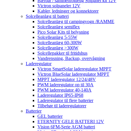
Bærbar / sammenfoldelig Solpanel kit 12V
Victron solpaneler 12V
Kabler, ledninger og konnektorer
Solcelleanlæg til batteri
Solcelleanlæg til campingvogn /RAMME
Solcelleanlæg semiflex
Pico Solar Kits til belysning
Solcelleanlæg 5-55W
Solcelleanlæg 60-300W
Solcelleanlæg >300W
Solcellepakker til fritidshus
Vandrensning, Backup, overvågning
Laderegulator
Victron SmartSolar laderegulator MPPT
Victron BlueSolar laderegulator MPPT
MPPT laderegulator 12/24/48V
PWM laderegulator op til 30A
PWM laderegulator 40-140A
Laderegulator IP65-IP68
Laderegulator til flere batterier
Tilbehør til laderegulatorer
Batterier
GEL batterier
ETERNITY GELE BATTERI 12V
Vision 6FM-Serie AGM batteri