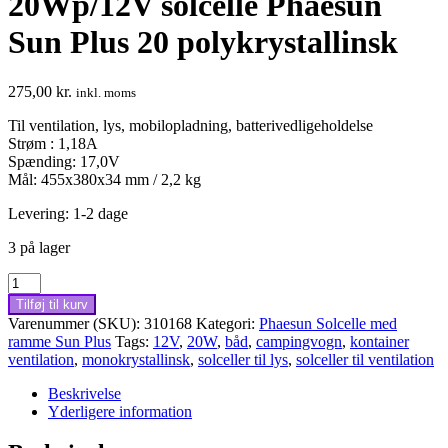
20Wp/12V solcelle Phaesun
Sun Plus 20 polykrystallinsk
275,00
kr.
inkl. moms
Til ventilation, lys, mobilopladning, batterivedligeholdelse
Strøm : 1,18A
Spænding: 17,0V
Mål: 455x380x34 mm / 2,2 kg
Levering: 1-2 dage
3 på lager
20Wp/12V
solcelle
Tilføj til kurv
Phaesun
Varenummer (SKU):
310168
Kategori:
Phaesun Solcelle med
Sun
ramme Sun Plus
Tags:
12V
,
20W
,
båd
,
campingvogn
,
kontainer
Plus
ventilation
,
monokrystallinsk
,
solceller til lys
,
solceller til ventilation
20
polykrystallinsk
Beskrivelse
antal
Yderligere information