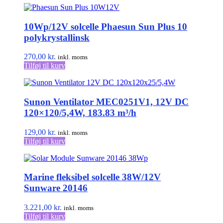
var:
er:
1.720,00 kr..
1.590,00 kr..
10Wp/12V solcelle Phaesun Sun Plus 10
polykrystallinsk
270,00
kr.
inkl. moms
Tilføj til kurv
Sunon Ventilator MEC0251V1, 12V DC
120×120/5,4W, 183.83 m³/h
129,00
kr.
inkl. moms
Tilføj til kurv
Marine fleksibel solcelle 38W/12V
Sunware 20146
3.221,00
kr.
inkl. moms
Tilføj til kurv