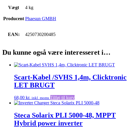
Vægt
4 kg
Producent
Phaesun GMBH
EAN:
4250730200485
Du kunne også være interesseret i…
Scart-Kabel /SVHS 1,4m, Clicktronic
LET BRUGT
68,00
kr.
Tilføj til kurv
inkl. moms
Steca Solarix PLI 5000-48, MPPT
Hybrid power inverter