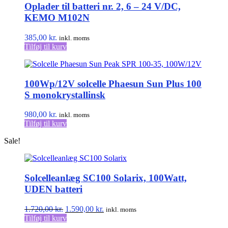
Oplader til batteri nr. 2, 6 – 24 V/DC,
KEMO M102N
385,00
kr.
inkl. moms
Tilføj til kurv
100Wp/12V solcelle Phaesun Sun Plus 100
S monokrystallinsk
980,00
kr.
inkl. moms
Tilføj til kurv
Sale!
Solcelleanlæg SC100 Solarix, 100Watt,
UDEN batteri
Den
Den
1.720,00
kr.
1.590,00
kr.
inkl. moms
oprindelige
aktuelle
Tilføj til kurv
pris
pris