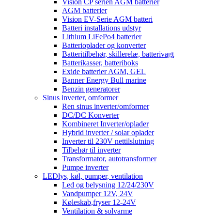
Vision CP serien AGM batterier
AGM batterier
Vision EV-Serie AGM batteri
Batteri installations udstyr
Lithium LiFePo4 batterier
Batterioplader og konverter
Batteritilbehør, skillerelæ, batterivagt
Batterikasser, batteriboks
Exide batterier AGM, GEL
Banner Energy Bull marine
Benzin generatorer
Sinus inverter, omformer
Ren sinus inverter/omformer
DC/DC Konverter
Kombineret Inverter/oplader
Hybrid inverter / solar oplader
Inverter til 230V nettilslutning
Tilbehør til inverter
Transformator, autotransformer
Pumpe inverter
LEDlys, køl, pumper, ventilation
Led og belysning 12/24/230V
Vandpumper 12V, 24V
Køleskab,fryser 12-24V
Ventilation & solvarme