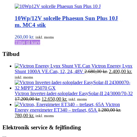
10Wp/12V solcelle Phaesun Sun Plus 10J
m. MC4 stik
260,00
kr.
inkl. moms
Tilføj til kurv
Tilbud
Victron Energy Lynx
Den
D
Shunt 1000A VE.Can, 12, 24, 48V
2.680,00
kr.
2.400,00
kr.
oprindelige
ak
inkl. moms
pris
pr
var:
er:
2.680,00 kr..
2.
Victron Inverter-lader-soloplader EasySolar-II 24/3000/70-32
Den
Den
17.200,00
kr.
12.650,00
kr.
inkl. moms
oprindelige
aktuelle
Victron
pris
pris
Energy energimeter ET340 – trefaset, 65A
1.280,00
kr.
Den
Den
var:
er:
780,00
kr.
inkl. moms
oprindelige
aktuelle
17.200,00 kr..
12.650,00 kr..
pris
pris
Elektronik service & fejlfinding
var:
er: