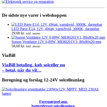
1.280,00 kr..
780,00 kr..
De sidste nye varer i webshoppen
LED Pære E14, 12V, 4Watt, varm/hvid, 3000K, dæmpbar
29,00
kr.
inkl. moms
Sunon Ventilator 12V 0,89W, ME80201V3, 80x80x20 mm
58,00
kr.
inkl. moms
ViaBill
ViaBill betaling, køb solceller nu
– betal, når du vil…
Beregning og forslag 12-24V solcelleanlæg
Forespørgsel ang.
batteridrevet solcelleanlæg.