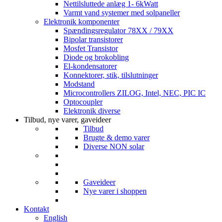
Nettilsluttede anlæg 1- 6kWatt
Varmt vand systemer med solpaneller
Elektronik komponenter
Spændingsregulator 78XX / 79XX
Bipolar transistorer
Mosfet Transistor
Diode og brokobling
El-kondensatorer
Konnektorer, stik, tilslutninger
Modstand
Microcontrollers ZILOG, Intel, NEC, PIC IC
Optocoupler
Elektronik diverse
Tilbud, nye varer, gaveideer
Tilbud
Brugte & demo varer
Diverse NON solar
Gaveideer
Nye varer i shoppen
Kontakt
English