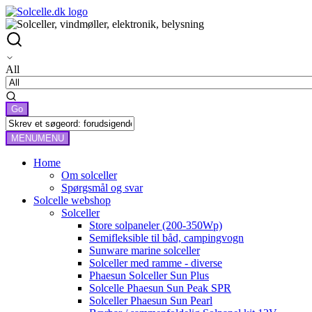
All
MENU
MENU
Home
Om solceller
Spørgsmål og svar
Solcelle webshop
Solceller
Store solpaneler (200-350Wp)
Semifleksible til båd, campingvogn
Sunware marine solceller
Solceller med ramme - diverse
Phaesun Solceller Sun Plus
Solcelle Phaesun Sun Peak SPR
Solceller Phaesun Sun Pearl