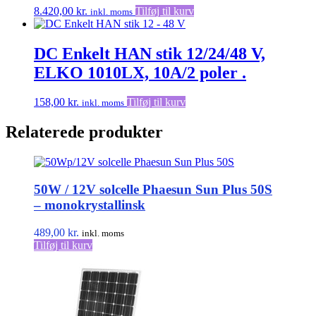
8.420,00
kr.
Tilføj til kurv
inkl. moms
DC Enkelt HAN stik 12/24/48 V,
ELKO 1010LX, 10A/2 poler .
158,00
kr.
Tilføj til kurv
inkl. moms
Relaterede produkter
50W / 12V solcelle Phaesun Sun Plus 50S
– monokrystallinsk
489,00
kr.
inkl. moms
Tilføj til kurv