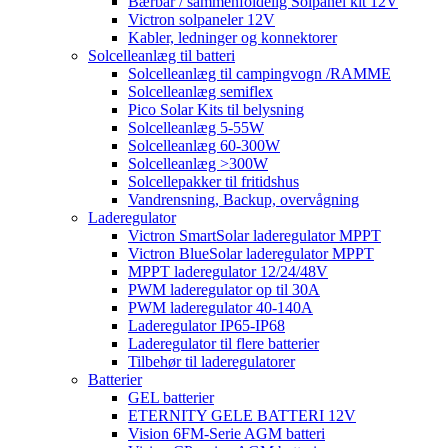
Bærbar / sammenfoldelig Solpanel kit 12V
Victron solpaneler 12V
Kabler, ledninger og konnektorer
Solcelleanlæg til batteri
Solcelleanlæg til campingvogn /RAMME
Solcelleanlæg semiflex
Pico Solar Kits til belysning
Solcelleanlæg 5-55W
Solcelleanlæg 60-300W
Solcelleanlæg >300W
Solcellepakker til fritidshus
Vandrensning, Backup, overvågning
Laderegulator
Victron SmartSolar laderegulator MPPT
Victron BlueSolar laderegulator MPPT
MPPT laderegulator 12/24/48V
PWM laderegulator op til 30A
PWM laderegulator 40-140A
Laderegulator IP65-IP68
Laderegulator til flere batterier
Tilbehør til laderegulatorer
Batterier
GEL batterier
ETERNITY GELE BATTERI 12V
Vision 6FM-Serie AGM batteri