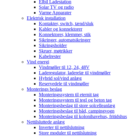
Elbil Ladestation
Solar TV og radio
Varme Apparater
Elektrisk installation
Kontakter, switch, tænd/sluk
Kabler og konnektorer
Konnektorer, klemmer, stik
Sikringer, automatsikringer
Sikringsholder
Skruer, møtrikker
Kabelrester
Vind energi
Vindmøller til 12, 24, 48V
Laderegulator, laderelæ til vindmøller
Hybrid sol/vind anlæg
Reservedele til vindmøller
Monterings beslag
Monteringssystem til eternit tag
Monteringssystem til tegl og beton tag
Monteringsbeslag til store solcelleanlæg
Monteringsbeslag til båd, campingvogn
Monteringsbeslag til kolonihavehus, fritidshus
Nettilsluttede anlæg
Inverter til nettilslutning
Store moduler til nettilslutning