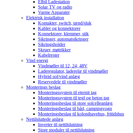
Elbil Ladestation
Solar TV og radio
Varme Apparater
Elektrisk installation
Kontakter, switch, tænd/sluk
Kabler og konnektorer
Konnektorer, klemmer, stik
Sikringer, automatsikringer
Sikringsholder
Skruer, møtrikker
Kabelrester
Vind energi
Vindmøller til 12, 24, 48V
Laderegulator, laderelæ til vindmøller
Hybrid sol/vind anlæg
Reservedele til vindmøller
Monterings beslag
Monteringssystem til eternit tag
Monteringssystem til tegl og beton tag
Monteringsbeslag til store solcelleanlæg
Monteringsbeslag til båd, campingvogn
Monteringsbeslag til kolonihavehus, fritidshus
Nettilsluttede anlæg
Inverter til nettilslutning
Store moduler til nettilslutning