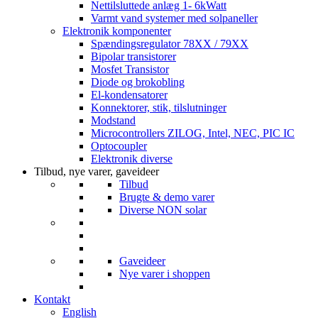
Nettilsluttede anlæg 1- 6kWatt
Varmt vand systemer med solpaneller
Elektronik komponenter
Spændingsregulator 78XX / 79XX
Bipolar transistorer
Mosfet Transistor
Diode og brokobling
El-kondensatorer
Konnektorer, stik, tilslutninger
Modstand
Microcontrollers ZILOG, Intel, NEC, PIC IC
Optocoupler
Elektronik diverse
Tilbud, nye varer, gaveideer
Tilbud
Brugte & demo varer
Diverse NON solar
Gaveideer
Nye varer i shoppen
Kontakt
English