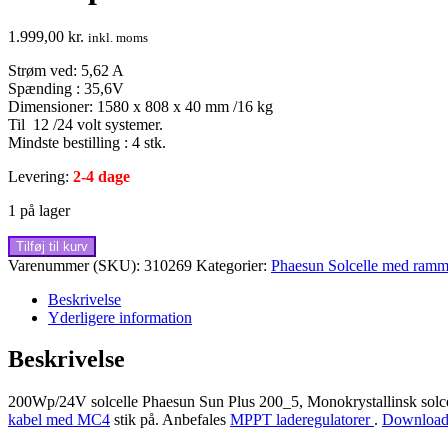
1.999,00
kr.
inkl. moms
Strøm ved: 5,62 A
Spænding : 35,6V
Dimensioner: 1580 x 808 x 40 mm /16 kg
Til 12 /24 volt systemer.
Mindste bestilling : 4 stk.
Levering:
2-4 dage
1 på lager
200Wp/24V
Tilføj til kurv
solcelle
Varenummer (SKU):
310269
Kategorier:
Phaesun Solcelle med ramm
Phaesun
Sun
Beskrivelse
Plus
Yderligere information
200_5
monokrystallinsk
Beskrivelse
antal
200Wp/24V solcelle Phaesun Sun Plus 200_5, Monokrystallinsk solcelle
kabel med MC4
stik på. Anbefales
MPPT laderegulatorer
.
Download 