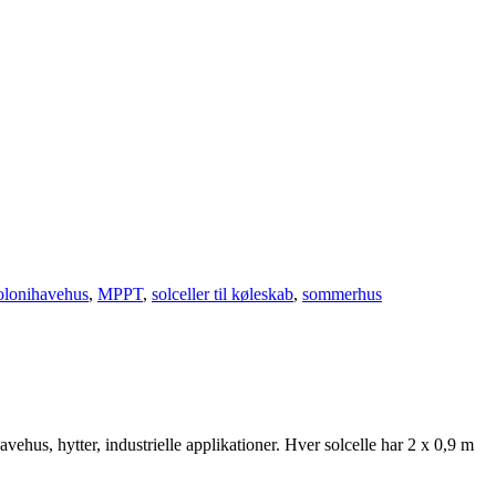
lonihavehus
,
MPPT
,
solceller til køleskab
,
sommerhus
us, hytter, industrielle applikationer. Hver solcelle har 2 x 0,9 m