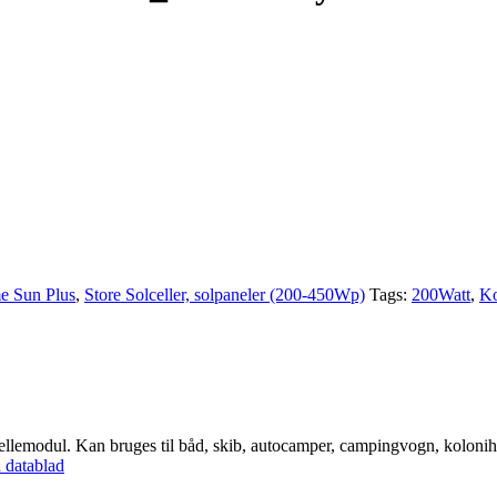
e Sun Plus
,
Store Solceller, solpaneler (200-450Wp)
Tags:
200Watt
,
Ko
modul. Kan bruges til båd, skib, autocamper, campingvogn, kolonihaveh
datablad