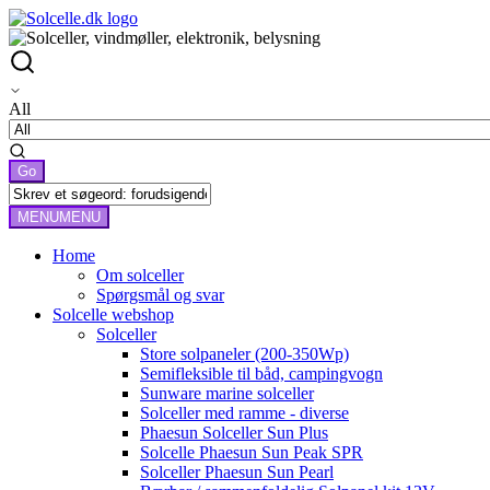
All
MENU
MENU
Home
Om solceller
Spørgsmål og svar
Solcelle webshop
Solceller
Store solpaneler (200-350Wp)
Semifleksible til båd, campingvogn
Sunware marine solceller
Solceller med ramme - diverse
Phaesun Solceller Sun Plus
Solcelle Phaesun Sun Peak SPR
Solceller Phaesun Sun Pearl