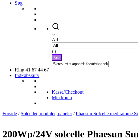
Søg
All
Ring 41 67 44 67
Indkøbskurv
Kasse/Checkout
Min konto
Forside
/
Solceller, moduler, paneler
/
Phaesun Solcelle med ramme S
200Wp/24V solcelle Phaesun Su