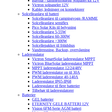
Bærbar / sammenfoldelig Solpanel kit 12V
Victron solpaneler 12V
Kabler, ledninger og konnektorer
Solcelleanlæg til batteri
Solcelleanlæg til campingvogn /RAMME
Solcelleanlæg semiflex
Pico Solar Kits til belysning
Solcelleanlæg 5-55W
Solcelleanlæg 60-300W
Solcelleanlæg >300W
Solcellepakker til fritidshus
Vandrensning, Backup, overvågning
Laderegulator
Victron SmartSolar laderegulator MPPT
Victron BlueSolar laderegulator MPPT
MPPT laderegulator 12/24/48V
PWM laderegulator op til 30A
PWM laderegulator 40-140A
Laderegulator IP65-IP68
Laderegulator til flere batterier
Tilbehør til laderegulatorer
Batterier
GEL batterier
ETERNITY GELE BATTERI 12V
Vision 6FM-Serie AGM batteri