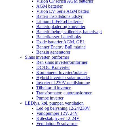
Vision CP serien AGM batterier
AGM batterier
Vision EV-Serie AGM batteri
Batteri installations udstyr
Lithium LiFePo4 batterier
Batterioplader og konverter
Batteritilbehør, skillerelæ, batterivagt
Batterikasser, batteriboks
Exide batterier AGM, GEL
Banner Energy Bull marine
Benzin generatorer
Sinus inverter, omformer
Ren sinus inverter/omformer
DC/DC Konverter
Kombineret Inverter/oplader
Hybrid inverter / solar oplader
Inverter til 230V nettilslutning
Tilbehør til inverter
Transformator, autotransformer
Pumpe inverter
LEDlys, køl, pumper, ventilation
Led og belysning 12/24/230V
Vandpumper 12V, 24V
Køleskab,fryser 12-24V
Ventilation & solvarme