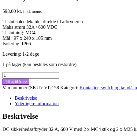
598,00
kr.
inkl. moms
Tilslut solcellekablet direkte til afbryderen
Maks strøm 32A / 600 VDC
Tilslutning: MC4
Mål : 97 x 240 x 105 mm
Isolering: IP66
Levering: 1-2 dage
1 på lager (kan bestilles som restordre)
Afbryder
32A
Tilføj til kurv
DC,
Varenummer (SKU):
VI2158
Kategori:
Kontakter, switch og tænd/sl
600V
med
Beskrivelse
2
Yderligere information
x
MC4
Beskrivelse
stik
til
DC sikkerhedsafbryder 32 A, 600 V med 2 x MC4 stik og 2 x M25 kab
solceller
antal