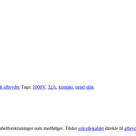
uk afbryder
Tags:
1000V
,
32A
,
kontakt
,
tænd sluk
elforskruninger som medfølger. Tilslut
solcellekablet
direkte til
afbry