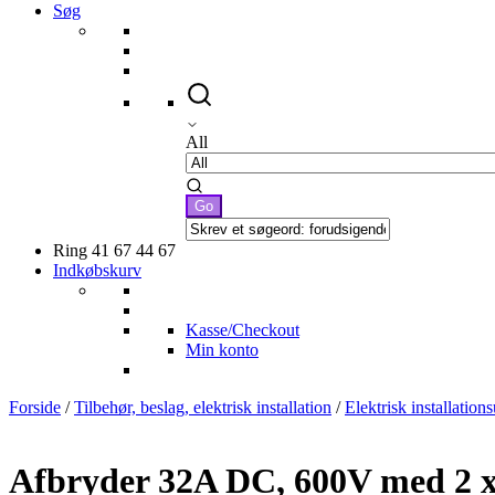
Søg
All
Ring 41 67 44 67
Indkøbskurv
Kasse/Checkout
Min konto
Forside
/
Tilbehør, beslag, elektrisk installation
/
Elektrisk installation
Afbryder 32A DC, 600V med 2 x M