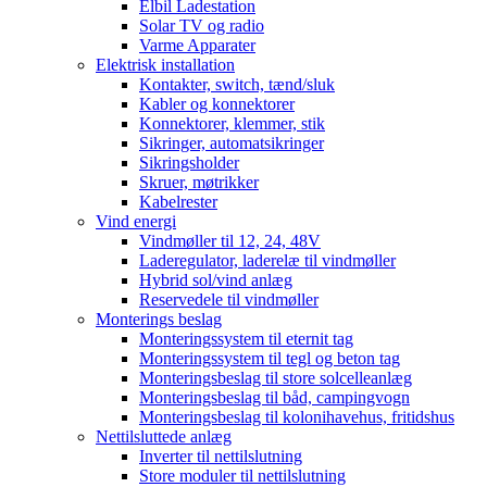
Elbil Ladestation
Solar TV og radio
Varme Apparater
Elektrisk installation
Kontakter, switch, tænd/sluk
Kabler og konnektorer
Konnektorer, klemmer, stik
Sikringer, automatsikringer
Sikringsholder
Skruer, møtrikker
Kabelrester
Vind energi
Vindmøller til 12, 24, 48V
Laderegulator, laderelæ til vindmøller
Hybrid sol/vind anlæg
Reservedele til vindmøller
Monterings beslag
Monteringssystem til eternit tag
Monteringssystem til tegl og beton tag
Monteringsbeslag til store solcelleanlæg
Monteringsbeslag til båd, campingvogn
Monteringsbeslag til kolonihavehus, fritidshus
Nettilsluttede anlæg
Inverter til nettilslutning
Store moduler til nettilslutning