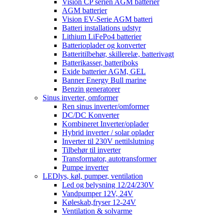
Vision CP serien AGM batterier
AGM batterier
Vision EV-Serie AGM batteri
Batteri installations udstyr
Lithium LiFePo4 batterier
Batterioplader og konverter
Batteritilbehør, skillerelæ, batterivagt
Batterikasser, batteriboks
Exide batterier AGM, GEL
Banner Energy Bull marine
Benzin generatorer
Sinus inverter, omformer
Ren sinus inverter/omformer
DC/DC Konverter
Kombineret Inverter/oplader
Hybrid inverter / solar oplader
Inverter til 230V nettilslutning
Tilbehør til inverter
Transformator, autotransformer
Pumpe inverter
LEDlys, køl, pumper, ventilation
Led og belysning 12/24/230V
Vandpumper 12V, 24V
Køleskab,fryser 12-24V
Ventilation & solvarme