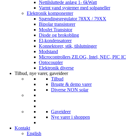
Nettilsluttede anlæg 1- 6kWatt
Varmt vand systemer med solpaneller
Elektronik komponenter
Spændingsregulator 78XX / 79XX
Bipolar transistorer
Mosfet Transistor
Diode og brokobling
El-kondensatorer
Konnektorer, stik, tilslutninger
Modstand
Microcontrollers ZILOG, Intel, NEC, PIC IC
Optocoupler
Elektronik diverse
Tilbud, nye varer, gaveideer
Tilbud
Brugte & demo varer
Diverse NON solar
Gaveideer
Nye varer i shoppen
Kontakt
English