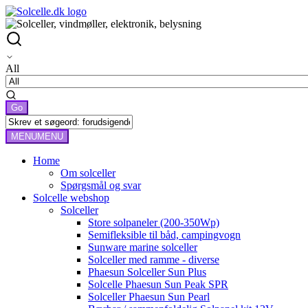
All
MENU
MENU
Home
Om solceller
Spørgsmål og svar
Solcelle webshop
Solceller
Store solpaneler (200-350Wp)
Semifleksible til båd, campingvogn
Sunware marine solceller
Solceller med ramme - diverse
Phaesun Solceller Sun Plus
Solcelle Phaesun Sun Peak SPR
Solceller Phaesun Sun Pearl