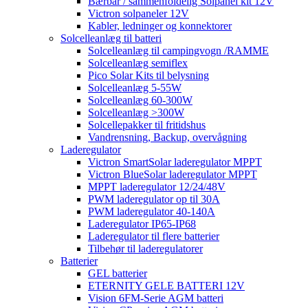
Bærbar / sammenfoldelig Solpanel kit 12V
Victron solpaneler 12V
Kabler, ledninger og konnektorer
Solcelleanlæg til batteri
Solcelleanlæg til campingvogn /RAMME
Solcelleanlæg semiflex
Pico Solar Kits til belysning
Solcelleanlæg 5-55W
Solcelleanlæg 60-300W
Solcelleanlæg >300W
Solcellepakker til fritidshus
Vandrensning, Backup, overvågning
Laderegulator
Victron SmartSolar laderegulator MPPT
Victron BlueSolar laderegulator MPPT
MPPT laderegulator 12/24/48V
PWM laderegulator op til 30A
PWM laderegulator 40-140A
Laderegulator IP65-IP68
Laderegulator til flere batterier
Tilbehør til laderegulatorer
Batterier
GEL batterier
ETERNITY GELE BATTERI 12V
Vision 6FM-Serie AGM batteri