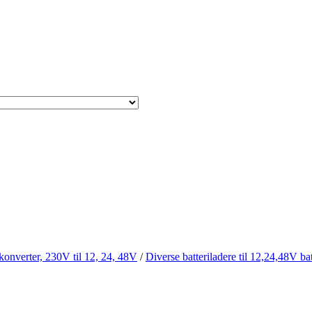
 konverter, 230V til 12, 24, 48V
/
Diverse batteriladere til 12,24,48V bat