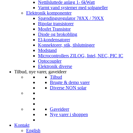
Nettilsluttede anlæg 1- 6kWatt
Varmt vand systemer med solpaneller
Elektronik komponenter
Spændingsregulator 78XX / 79XX
Bipolar transistorer
Mosfet Transistor
Diode og brokobling
El-kondensatorer
Konnektorer, stik, tilslutninger
Modstand
Microcontrollers ZILOG, Intel, NEC, PIC IC
Optocoupler
Elektronik diverse
Tilbud, nye varer, gaveideer
Tilbud
Brugte & demo varer
Diverse NON solar
Gaveideer
Nye varer i shoppen
Kontakt
English