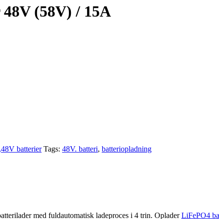
er 48V (58V) / 15A
4,48V batterier
Tags:
48V. batteri
,
batteriopladning
 batterilader med fuldautomatisk ladeproces i 4 trin. Oplader
LiFePO4 bat