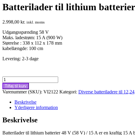
Batterilader til lithium batteri
2.998,00
kr.
inkl. moms
Udgangsspænding 58 V
Maks. ladestrøm: 15 A (900 W)
Størrelse : 338 x 112 x 178 mm
kabellængde: 100 cm
Levering: 2-3 dage
Batterilader
til
Tilføj til kurv
lithium
Varenummer (SKU):
VI2122
Kategori:
Diverse batteriladere til 12,2
batterier
48V
Beskrivelse
(58V)
Yderligere information
/
15A
Beskrivelse
antal
Batterilader til lithium batterier 48 V (58 V) / 15 A er en kraftig 15 A