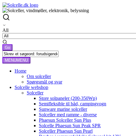
All
MENU
MENU
Home
Om solceller
Spørgsmål og svar
Solcelle webshop
Solceller
Store solpaneler (200-350Wp)
Semifleksible til båd, campingvogn
Sunware marine solceller
Solceller med ramme - diverse
Phaesun Solceller Sun Plus
Solcelle Phaesun Sun Peak SPR
Solceller Phaesun Sun Pearl