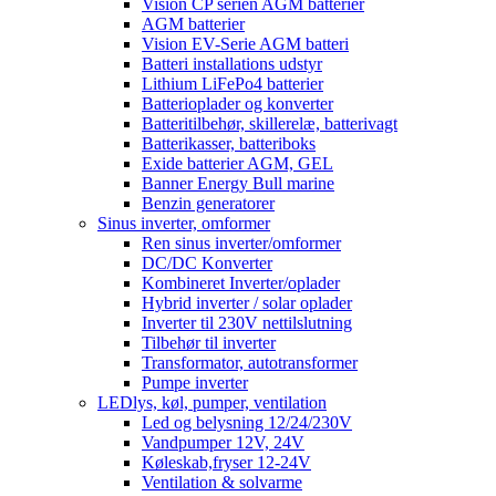
Vision CP serien AGM batterier
AGM batterier
Vision EV-Serie AGM batteri
Batteri installations udstyr
Lithium LiFePo4 batterier
Batterioplader og konverter
Batteritilbehør, skillerelæ, batterivagt
Batterikasser, batteriboks
Exide batterier AGM, GEL
Banner Energy Bull marine
Benzin generatorer
Sinus inverter, omformer
Ren sinus inverter/omformer
DC/DC Konverter
Kombineret Inverter/oplader
Hybrid inverter / solar oplader
Inverter til 230V nettilslutning
Tilbehør til inverter
Transformator, autotransformer
Pumpe inverter
LEDlys, køl, pumper, ventilation
Led og belysning 12/24/230V
Vandpumper 12V, 24V
Køleskab,fryser 12-24V
Ventilation & solvarme