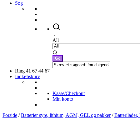
Søg
All
Ring 41 67 44 67
Indkøbskurv
Kasse/Checkout
Min konto
Forside
/
Batterier syre, lithium, AGM, GEL og pakker
/
Batterilader,