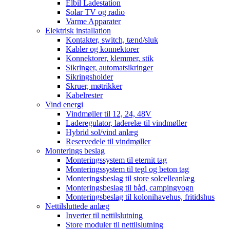
Elbil Ladestation
Solar TV og radio
Varme Apparater
Elektrisk installation
Kontakter, switch, tænd/sluk
Kabler og konnektorer
Konnektorer, klemmer, stik
Sikringer, automatsikringer
Sikringsholder
Skruer, møtrikker
Kabelrester
Vind energi
Vindmøller til 12, 24, 48V
Laderegulator, laderelæ til vindmøller
Hybrid sol/vind anlæg
Reservedele til vindmøller
Monterings beslag
Monteringssystem til eternit tag
Monteringssystem til tegl og beton tag
Monteringsbeslag til store solcelleanlæg
Monteringsbeslag til båd, campingvogn
Monteringsbeslag til kolonihavehus, fritidshus
Nettilsluttede anlæg
Inverter til nettilslutning
Store moduler til nettilslutning