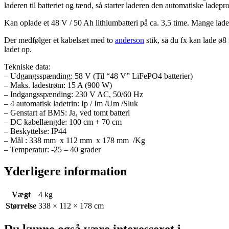
laderen til batteriet og tænd, så starter laderen den automatiske ladep
Kan oplade et 48 V / 50 Ah lithiumbatteri på ca. 3,5 time. Mange lader
Der medfølger et kabelsæt med to
anderson
stik, så du fx kan lade ø8 
ladet op.
Tekniske data:
– Udgangsspænding: 58 V (Til “48 V” LiFePO4 batterier)
– Maks. ladestrøm: 15 A (900 W)
– Indgangsspænding: 230 V AC, 50/60 Hz
– 4 automatisk ladetrin: Ip / Im /Um /Sluk
– Genstart af BMS: Ja, ved tomt batteri
– DC kabellængde: 100 cm + 70 cm
– Beskyttelse: IP44
– Mål : 338 mm x 112 mm x 178 mm /Kg
– Temperatur: -25 – 40 grader
Yderligere information
Vægt
4 kg
Størrelse
338 × 112 × 178 cm