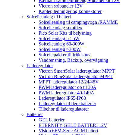
Bærbar / sammenfoldelig Solpanel kit 12V
Victron solpaneler 12V
Kabler, ledninger og konnektorer
Solcelleanlæg til batteri
Solcelleanlæg til campingvogn /RAMME
Solcelleanlæg semiflex
Pico Solar Kits til belysning
Solcelleanlæg 5-55W
Solcelleanlæg 60-300W
Solcelleanlæg >300W
Solcellepakker til fritidshus
Vandrensning, Backup, overvågning
Laderegulator
Victron SmartSolar laderegulator MPPT
Victron BlueSolar laderegulator MPPT
MPPT laderegulator 12/24/48V
PWM laderegulator op til 30A
PWM laderegulator 40-140A
Laderegulator IP65-IP68
Laderegulator til flere batterier
Tilbehør til laderegulatorer
Batterier
GEL batterier
ETERNITY GELE BATTERI 12V
Vision 6FM-Serie AGM batteri