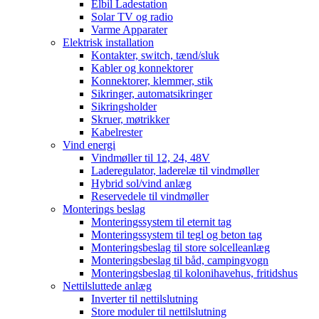
Elbil Ladestation
Solar TV og radio
Varme Apparater
Elektrisk installation
Kontakter, switch, tænd/sluk
Kabler og konnektorer
Konnektorer, klemmer, stik
Sikringer, automatsikringer
Sikringsholder
Skruer, møtrikker
Kabelrester
Vind energi
Vindmøller til 12, 24, 48V
Laderegulator, laderelæ til vindmøller
Hybrid sol/vind anlæg
Reservedele til vindmøller
Monterings beslag
Monteringssystem til eternit tag
Monteringssystem til tegl og beton tag
Monteringsbeslag til store solcelleanlæg
Monteringsbeslag til båd, campingvogn
Monteringsbeslag til kolonihavehus, fritidshus
Nettilsluttede anlæg
Inverter til nettilslutning
Store moduler til nettilslutning