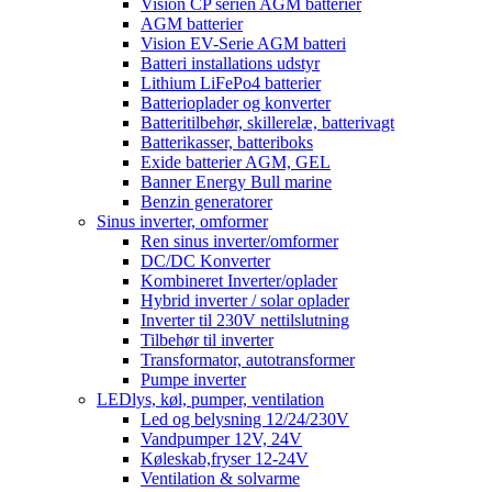
Vision CP serien AGM batterier
AGM batterier
Vision EV-Serie AGM batteri
Batteri installations udstyr
Lithium LiFePo4 batterier
Batterioplader og konverter
Batteritilbehør, skillerelæ, batterivagt
Batterikasser, batteriboks
Exide batterier AGM, GEL
Banner Energy Bull marine
Benzin generatorer
Sinus inverter, omformer
Ren sinus inverter/omformer
DC/DC Konverter
Kombineret Inverter/oplader
Hybrid inverter / solar oplader
Inverter til 230V nettilslutning
Tilbehør til inverter
Transformator, autotransformer
Pumpe inverter
LEDlys, køl, pumper, ventilation
Led og belysning 12/24/230V
Vandpumper 12V, 24V
Køleskab,fryser 12-24V
Ventilation & solvarme