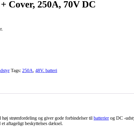
 + Cover, 250A, 70V DC
r.
udstyr
Tags:
250A
,
48V. batteri
høj strømfordeling og giver gode forbindelser til
batterier
og DC -udstyr
 et aftageligt beskyttelses dæksel.