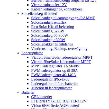
Bærbar / sammenfoldelig Solpanel kit 12V
Victron solpaneler 12V
Kabler, ledninger og konnektorer
Solcelleanlæg til batteri
Solcelleanlæg til campingvogn /RAMME
Solcelleanlæg semiflex
Pico Solar Kits til belysning
Solcelleanlæg 5-55W
Solcelleanlæg 60-300W
Solcelleanlæg >300W
Solcellepakker til fritidshus
Vandrensning, Backup, overvågning
Laderegulator
Victron SmartSolar laderegulator MPPT
Victron BlueSolar laderegulator MPPT
MPPT laderegulator 12/24/48V
PWM laderegulator op til 30A
PWM laderegulator 40-140A
Laderegulator IP65-IP68
Laderegulator til flere batterier
Tilbehør til laderegulatorer
Batterier
GEL batterier
ETERNITY GELE BATTERI 12V
Vision 6FM-Serie AGM batteri