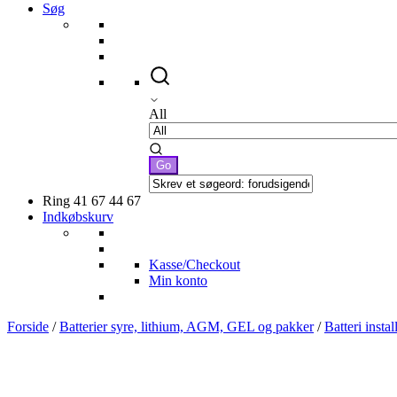
Søg
All
Ring 41 67 44 67
Indkøbskurv
Kasse/Checkout
Min konto
Forside
/
Batterier syre, lithium, AGM, GEL og pakker
/
Batteri instal