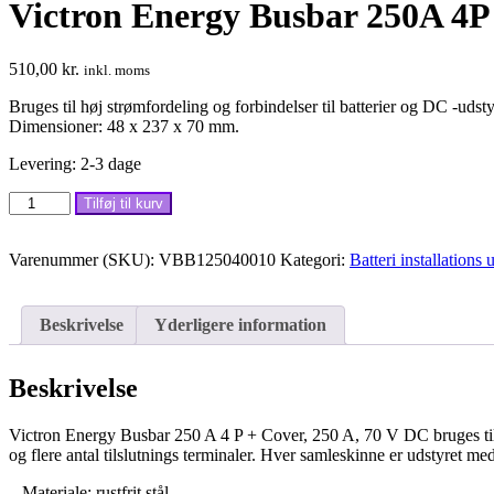
Victron Energy Busbar 250A 4P
510,00
kr.
inkl. moms
Bruges til høj strømfordeling og forbindelser til batterier og DC -udsty
Dimensioner: 48 x 237 x 70 mm.
Levering: 2-3 dage
Victron
Tilføj til kurv
Energy
Busbar
250A
Varenummer (SKU):
VBB125040010
Kategori:
Batteri installations 
4P
+
Cover,
Beskrivelse
Yderligere information
250A,
70V
DC
Beskrivelse
antal
Victron Energy Busbar 250 A 4 P + Cover, 250 A, 70 V DC bruges til 
og flere antal tilslutnings terminaler. Hver samleskinne er udstyret med
– Materiale: rustfrit stål