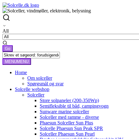
All
MENU
MENU
Home
Om solceller
Spørgsmål og svar
Solcelle webshop
Solceller
Store solpaneler (200-350Wp)
Semifleksible til båd, campingvogn
Sunware marine solceller
Solceller med ramme - diverse
Phaesun Solceller Sun Plus
Solcelle Phaesun Sun Peak SPR
Solceller Phaesun Sun Pearl