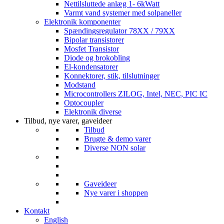
Nettilsluttede anlæg 1- 6kWatt
Varmt vand systemer med solpaneller
Elektronik komponenter
Spændingsregulator 78XX / 79XX
Bipolar transistorer
Mosfet Transistor
Diode og brokobling
El-kondensatorer
Konnektorer, stik, tilslutninger
Modstand
Microcontrollers ZILOG, Intel, NEC, PIC IC
Optocoupler
Elektronik diverse
Tilbud, nye varer, gaveideer
Tilbud
Brugte & demo varer
Diverse NON solar
Gaveideer
Nye varer i shoppen
Kontakt
English