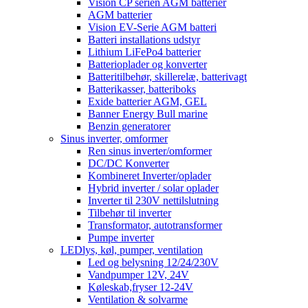
Vision CP serien AGM batterier
AGM batterier
Vision EV-Serie AGM batteri
Batteri installations udstyr
Lithium LiFePo4 batterier
Batterioplader og konverter
Batteritilbehør, skillerelæ, batterivagt
Batterikasser, batteriboks
Exide batterier AGM, GEL
Banner Energy Bull marine
Benzin generatorer
Sinus inverter, omformer
Ren sinus inverter/omformer
DC/DC Konverter
Kombineret Inverter/oplader
Hybrid inverter / solar oplader
Inverter til 230V nettilslutning
Tilbehør til inverter
Transformator, autotransformer
Pumpe inverter
LEDlys, køl, pumper, ventilation
Led og belysning 12/24/230V
Vandpumper 12V, 24V
Køleskab,fryser 12-24V
Ventilation & solvarme