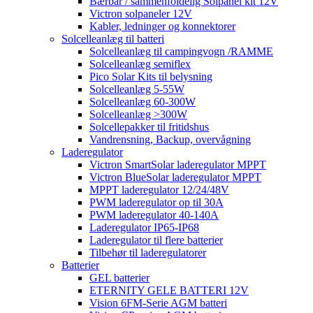
Bærbar / sammenfoldelig Solpanel kit 12V
Victron solpaneler 12V
Kabler, ledninger og konnektorer
Solcelleanlæg til batteri
Solcelleanlæg til campingvogn /RAMME
Solcelleanlæg semiflex
Pico Solar Kits til belysning
Solcelleanlæg 5-55W
Solcelleanlæg 60-300W
Solcelleanlæg >300W
Solcellepakker til fritidshus
Vandrensning, Backup, overvågning
Laderegulator
Victron SmartSolar laderegulator MPPT
Victron BlueSolar laderegulator MPPT
MPPT laderegulator 12/24/48V
PWM laderegulator op til 30A
PWM laderegulator 40-140A
Laderegulator IP65-IP68
Laderegulator til flere batterier
Tilbehør til laderegulatorer
Batterier
GEL batterier
ETERNITY GELE BATTERI 12V
Vision 6FM-Serie AGM batteri