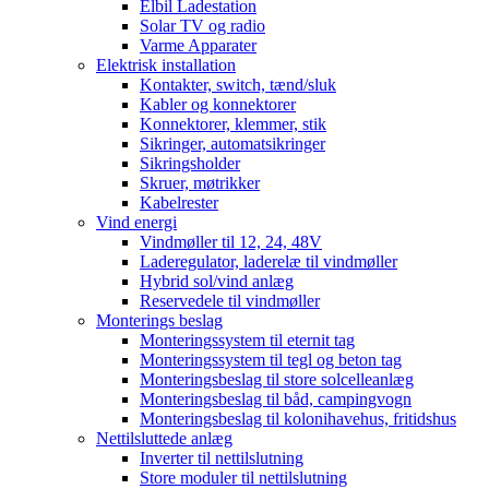
Elbil Ladestation
Solar TV og radio
Varme Apparater
Elektrisk installation
Kontakter, switch, tænd/sluk
Kabler og konnektorer
Konnektorer, klemmer, stik
Sikringer, automatsikringer
Sikringsholder
Skruer, møtrikker
Kabelrester
Vind energi
Vindmøller til 12, 24, 48V
Laderegulator, laderelæ til vindmøller
Hybrid sol/vind anlæg
Reservedele til vindmøller
Monterings beslag
Monteringssystem til eternit tag
Monteringssystem til tegl og beton tag
Monteringsbeslag til store solcelleanlæg
Monteringsbeslag til båd, campingvogn
Monteringsbeslag til kolonihavehus, fritidshus
Nettilsluttede anlæg
Inverter til nettilslutning
Store moduler til nettilslutning