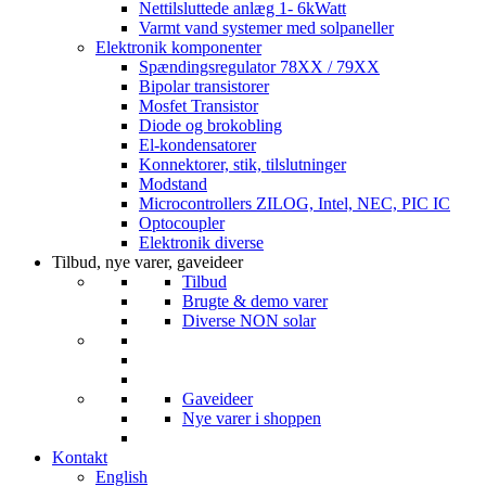
Nettilsluttede anlæg 1- 6kWatt
Varmt vand systemer med solpaneller
Elektronik komponenter
Spændingsregulator 78XX / 79XX
Bipolar transistorer
Mosfet Transistor
Diode og brokobling
El-kondensatorer
Konnektorer, stik, tilslutninger
Modstand
Microcontrollers ZILOG, Intel, NEC, PIC IC
Optocoupler
Elektronik diverse
Tilbud, nye varer, gaveideer
Tilbud
Brugte & demo varer
Diverse NON solar
Gaveideer
Nye varer i shoppen
Kontakt
English