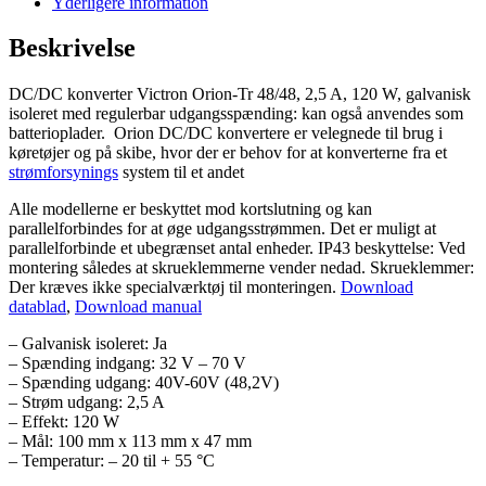
Yderligere information
120W,
isoleret
Beskrivelse
antal
DC/DC konverter Victron Orion-Tr 48/48, 2,5 A, 120 W, galvanisk
isoleret med regulerbar udgangsspænding: kan også anvendes som
batterioplader. Orion DC/DC konvertere er velegnede til brug i
køretøjer og på skibe, hvor der er behov for at konverterne fra et
strømforsynings
system til et andet
Alle modellerne er beskyttet mod kortslutning og kan
parallelforbindes for at øge udgangsstrømmen. Det er muligt at
parallelforbinde et ubegrænset antal enheder. IP43 beskyttelse: Ved
montering således at skrueklemmerne vender nedad. Skrueklemmer:
Der kræves ikke specialværktøj til monteringen.
Download
datablad
,
Download manual
– Galvanisk isoleret: Ja
– Spænding indgang: 32 V – 70 V
– Spænding udgang: 40V-60V (48,2V)
– Strøm udgang: 2,5 A
– Effekt: 120 W
– Mål: 100 mm x 113 mm x 47 mm
– Temperatur: – 20 til + 55 °C