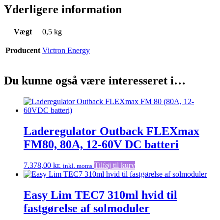
Yderligere information
Vægt
0,5 kg
Producent
Victron Energy
Du kunne også være interesseret i…
Laderegulator Outback FLEXmax
FM80, 80A, 12-60V DC batteri
7.378,00
kr.
Tilføj til kurv
inkl. moms
Easy Lim TEC7 310ml hvid til
fastgørelse af solmoduler