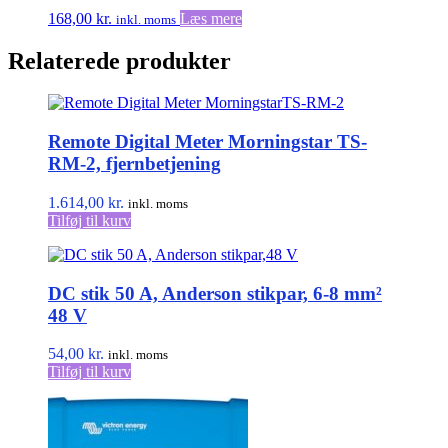
168,00
kr.
Læs mere
inkl. moms
Relaterede produkter
Remote Digital Meter Morningstar TS-
RM-2, fjernbetjening
1.614,00
kr.
inkl. moms
Tilføj til kurv
DC stik 50 A, Anderson stikpar, 6-8 mm²
48 V
54,00
kr.
inkl. moms
Tilføj til kurv