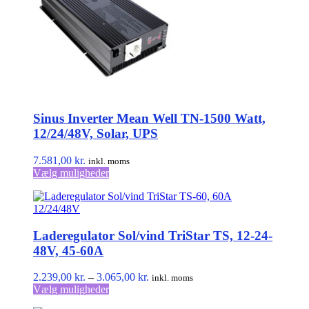
Mulighederne
kan
vælges
på
varesiden
Sinus Inverter Mean Well TN-1500 Watt,
12/24/48V, Solar, UPS
7.581,00
kr.
inkl. moms
Dette
Vælg muligheder
vare
har
flere
varianter.
Laderegulator Sol/vind TriStar TS, 12-24-
Mulighederne
kan
48V, 45-60A
vælges
på
Prisinterval:
2.239,00
kr.
–
3.065,00
kr.
inkl. moms
varesiden
Dette
2.239,00 kr.
Vælg muligheder
vare
til