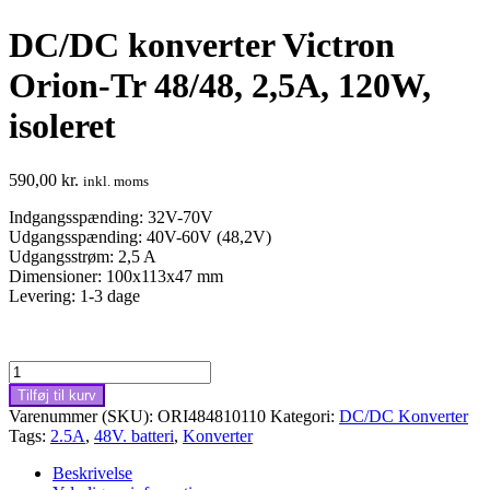
DC/DC konverter Victron
Orion-Tr 48/48, 2,5A, 120W,
isoleret
590,00
kr.
inkl. moms
Indgangsspænding: 32V-70V
Udgangsspænding: 40V-60V (48,2V)
Udgangsstrøm: 2,5 A
Dimensioner: 100x113x47 mm
Levering: 1-3 dage
DC/DC
konverter
Tilføj til kurv
Victron
Varenummer (SKU):
ORI484810110
Kategori:
DC/DC Konverter
Orion-
Tags:
2.5A
,
48V. batteri
,
Konverter
Tr
48/48,
Beskrivelse
2,5A,