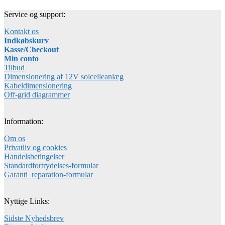
Service og support:
Kontakt os
Indkøbskurv
Kasse/Checkout
Min conto
Tilbud
Dimensionering af 12V solcelleanlæg
Kabeldimensionering
Off-grid diagrammer
Information:
Om os
Privatliv og cookies
Handelsbetingelser
Standardfortrydelses-formular
Garanti_reparation-formular
Nyttige Links:
Sidste Nyhedsbrev