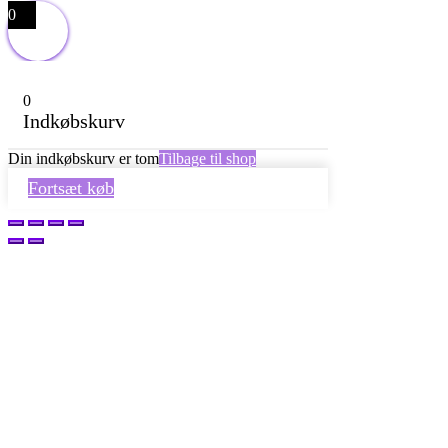
0
0
Indkøbskurv
Din indkøbskurv er tom
Tilbage til shop
Fortsæt køb