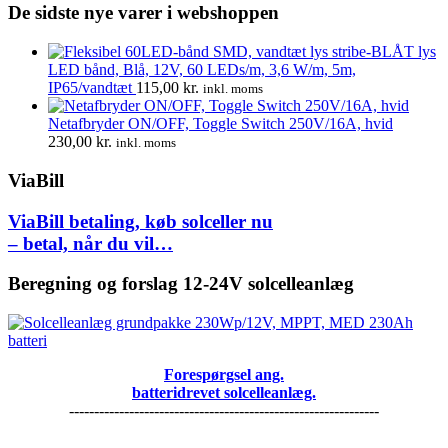
De sidste nye varer i webshoppen
LED bånd, Blå, 12V, 60 LEDs/m, 3,6 W/m, 5m,
IP65/vandtæt
115,00
kr.
inkl. moms
Netafbryder ON/OFF, Toggle Switch 250V/16A, hvid
230,00
kr.
inkl. moms
ViaBill
ViaBill betaling, køb solceller nu
– betal, når du vil…
Beregning og forslag 12-24V solcelleanlæg
Forespørgsel ang.
batteridrevet solcelleanlæg.
--------------------------------------------------------------