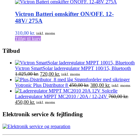
har
3.065,00 kr.
flere
Victron Batteri omskifter ON/OFF. 12-
varianter.
Mulighederne
48V/ 275A
kan
vælges
310,00
kr.
inkl. moms
på
Tilføj til kurv
varesiden
Tilbud
Victron SmartSolar laderegulator MPPT 100/15, Bluetooth
Den
Den
1.025,00
kr.
720,00
kr.
inkl. moms
oprindelige
aktuelle
Strømfordeler med sikringer
pris
pris
Den
Den
Votronic Plus Distributor 8
450,00
kr.
380,00
kr.
inkl. moms
var:
er:
oprindelige
aktuelle
Solcelle
1.025,00 kr..
720,00 kr..
pris
pris
Laderegulator MPPT MC2010 / 20A / 12-24V
760,00
kr.
Den
Den
var:
er:
450,00
kr.
inkl. moms
oprindelige
aktuelle
450,00 kr..
380,00 kr..
pris
pris
Elektronik service & fejlfinding
var:
er:
760,00 kr..
450,00 kr..