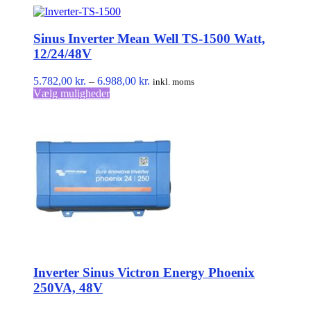
Sinus Inverter Mean Well TS-1500 Watt,
12/24/48V
Prisinterval:
5.782,00
kr.
–
6.988,00
kr.
inkl. moms
Dette
5.782,00 kr.
Vælg muligheder
vare
til
har
6.988,00 kr.
flere
varianter.
Mulighederne
kan
vælges
på
varesiden
Inverter Sinus Victron Energy Phoenix
250VA, 48V