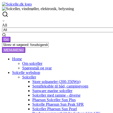
All
MENU
MENU
Home
Om solceller
Spørgsmål og svar
Solcelle webshop
Solceller
Store solpaneler (200-350Wp)
Semifleksible til båd, campingvogn
Sunware marine solceller
Solceller med ramme - diverse
Phaesun Solceller Sun Plus
Solcelle Phaesun Sun Peak SPR
Solceller Phaesun Sun Pearl