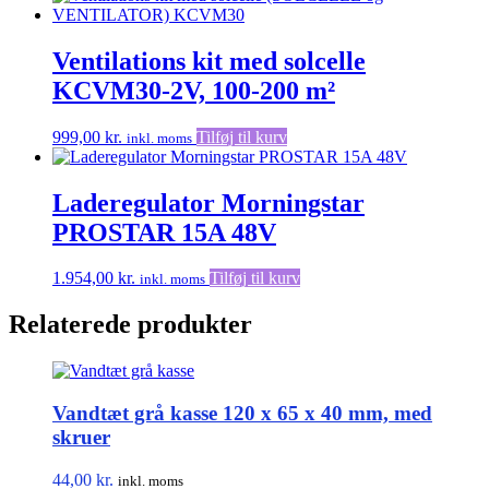
Ventilations kit med solcelle
KCVM30-2V, 100-200 m²
999,00
kr.
Tilføj til kurv
inkl. moms
Laderegulator Morningstar
PROSTAR 15A 48V
1.954,00
kr.
Tilføj til kurv
inkl. moms
Relaterede produkter
Vandtæt grå kasse 120 x 65 x 40 mm, med
skruer
44,00
kr.
inkl. moms