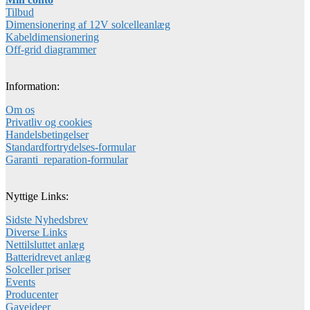
Tilbud
Dimensionering af 12V solcelleanlæg
Kabeldimensionering
Off-grid diagrammer
Information:
Om os
Privatliv og cookies
Handelsbetingelser
Standardfortrydelses-formular
Garanti_reparation-formular
Nyttige Links:
Sidste Nyhedsbrev
Diverse Links
Nettilsluttet anlæg
Batteridrevet anlæg
Solceller priser
Events
Producenter
Gaveideer