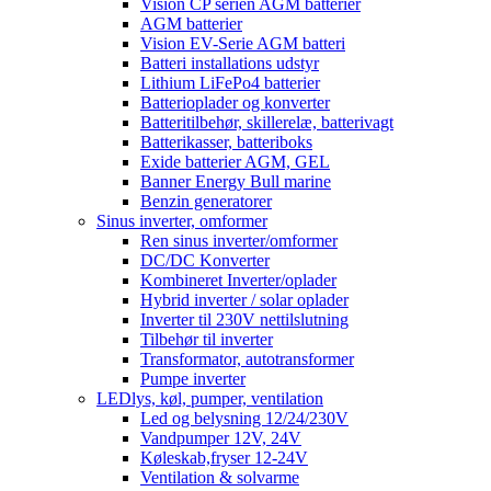
Vision CP serien AGM batterier
AGM batterier
Vision EV-Serie AGM batteri
Batteri installations udstyr
Lithium LiFePo4 batterier
Batterioplader og konverter
Batteritilbehør, skillerelæ, batterivagt
Batterikasser, batteriboks
Exide batterier AGM, GEL
Banner Energy Bull marine
Benzin generatorer
Sinus inverter, omformer
Ren sinus inverter/omformer
DC/DC Konverter
Kombineret Inverter/oplader
Hybrid inverter / solar oplader
Inverter til 230V nettilslutning
Tilbehør til inverter
Transformator, autotransformer
Pumpe inverter
LEDlys, køl, pumper, ventilation
Led og belysning 12/24/230V
Vandpumper 12V, 24V
Køleskab,fryser 12-24V
Ventilation & solvarme