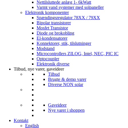
Nettilsluttede anlæg 1- 6kWatt
Varmt vand systemer med solpaneller
Elektronik komponenter
Spændingsregulator 78XX / 79XX
Bipolar transistorer
Mosfet Transistor
Diode og brokobling
El-kondensatorer
Konnektorer, stik, tilslutninger
Modstand
Microcontrollers ZILOG, Intel, NEC, PIC IC
Optocoupler
Elektronik diverse
Tilbud, nye varer, gaveideer
Tilbud
Brugte & demo varer
Diverse NON solar
Gaveideer
Nye varer i shoppen
Kontakt
English