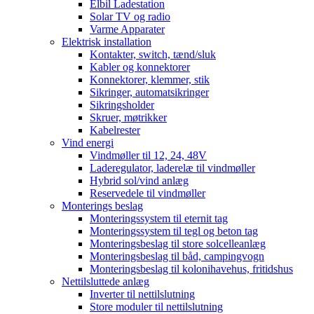
Elbil Ladestation
Solar TV og radio
Varme Apparater
Elektrisk installation
Kontakter, switch, tænd/sluk
Kabler og konnektorer
Konnektorer, klemmer, stik
Sikringer, automatsikringer
Sikringsholder
Skruer, møtrikker
Kabelrester
Vind energi
Vindmøller til 12, 24, 48V
Laderegulator, laderelæ til vindmøller
Hybrid sol/vind anlæg
Reservedele til vindmøller
Monterings beslag
Monteringssystem til eternit tag
Monteringssystem til tegl og beton tag
Monteringsbeslag til store solcelleanlæg
Monteringsbeslag til båd, campingvogn
Monteringsbeslag til kolonihavehus, fritidshus
Nettilsluttede anlæg
Inverter til nettilslutning
Store moduler til nettilslutning