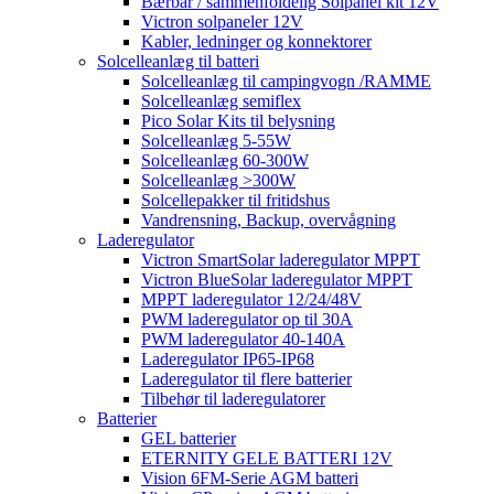
Bærbar / sammenfoldelig Solpanel kit 12V
Victron solpaneler 12V
Kabler, ledninger og konnektorer
Solcelleanlæg til batteri
Solcelleanlæg til campingvogn /RAMME
Solcelleanlæg semiflex
Pico Solar Kits til belysning
Solcelleanlæg 5-55W
Solcelleanlæg 60-300W
Solcelleanlæg >300W
Solcellepakker til fritidshus
Vandrensning, Backup, overvågning
Laderegulator
Victron SmartSolar laderegulator MPPT
Victron BlueSolar laderegulator MPPT
MPPT laderegulator 12/24/48V
PWM laderegulator op til 30A
PWM laderegulator 40-140A
Laderegulator IP65-IP68
Laderegulator til flere batterier
Tilbehør til laderegulatorer
Batterier
GEL batterier
ETERNITY GELE BATTERI 12V
Vision 6FM-Serie AGM batteri