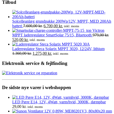
Tilbud
Solcelleanlæg grundpakke 200Wp/12V, MPPT, MED 200Ah
Den
Den
batteri
7.600,00
kr.
6.700,00
kr.
inkl. moms
oprindelige
aktuelle
Victron
pris
pris
MPPT laderegulator SmartSolar 75/15, Bluetooth
979,00
kr.
Den
Den
var:
er:
520,00
kr.
inkl. moms
oprindelige
aktuelle
7.600,00 kr..
6.700,00 kr..
30A
pris
pris
Laderegulator Steca Solarix MPPT 3020, 12/24V, lithium
var:
er:
Den
Den
1.360,00
kr.
1.275,00
kr.
inkl. moms
979,00 kr..
520,00 kr..
oprindelige
aktuelle
pris
pris
Elektronik service & fejlfinding
var:
er:
1.360,00 kr..
1.275,00 kr..
De sidste nye varer i webshoppen
LED Pære E14, 12V, 4Watt, varm/hvid, 3000K, dæmpbar
29,00
kr.
inkl. moms