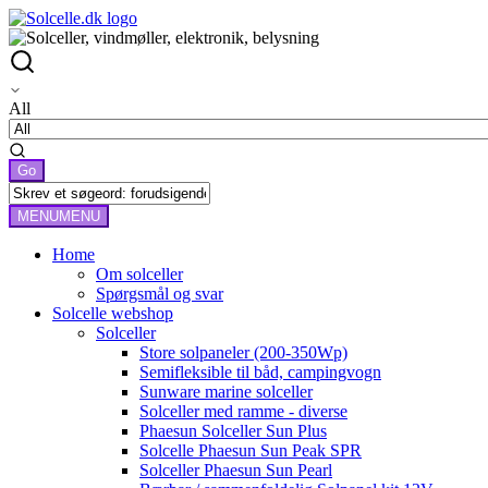
All
MENU
MENU
Home
Om solceller
Spørgsmål og svar
Solcelle webshop
Solceller
Store solpaneler (200-350Wp)
Semifleksible til båd, campingvogn
Sunware marine solceller
Solceller med ramme - diverse
Phaesun Solceller Sun Plus
Solcelle Phaesun Sun Peak SPR
Solceller Phaesun Sun Pearl