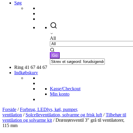
Søg
All
Ring 41 67 44 67
Indkøbskurv
Kasse/Checkout
Min konto
Forside
/
Forbrug, LEDlys, køl, pumper,
ventilation
/
Solcelleventilation, solvarme og frisk luft
/
Tilbehør til
ventilation og solvarme kit
/ Drænrørsventil 3″ grå til ventilatorer,
115 mm