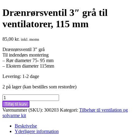
Drænrørsventil 3″ grå til
ventilatorer, 115 mm
85,00
kr.
inkl. moms
Drænrørsventil 3″ grå
Til indendørs montering
– Rør diameter 75- 95 mm
– Ekstern diameter 115mm
Levering: 1-2 dage
2 på lager (kan bestilles som restordre)
Drænrørsventil
3"
Tilføj til kurv
grå
Varenummer (SKU):
300203
Kategori:
Tilbehør til ventilation og
til
solvarme kit
ventilatorer,
115
Beskrivelse
mm
Yderligere information
antal