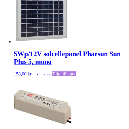
5Wp/12V solcellepanel Phaesun Sun
Plus 5, mono
158,00
kr.
Tilføj til kurv
inkl. moms