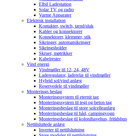
Elbil Ladestation
Solar TV og radio
Varme Apparater
Elektrisk installation
Kontakter, switch, tænd/sluk
Kabler og konnektorer
Konnektorer, klemmer, stik
Sikringer, automatsikringer
Sikringsholder
Skruer, møtrikker
Kabelrester
Vind energi
Vindmøller til 12, 24, 48V
Laderegulator, laderelæ til vindmøller
Hybrid sol/vind anlæg
Reservedele til vindmøller
Monterings beslag
Monteringssystem til eternit tag
Monteringssystem til tegl og beton tag
Monteringsbeslag til store solcelleanlæg
Monteringsbeslag til båd, campingvogn
Monteringsbeslag til kolonihavehus, fritidshus
Nettilsluttede anlæg
Inverter til nettilslutning
Store moduler til nettilslutning