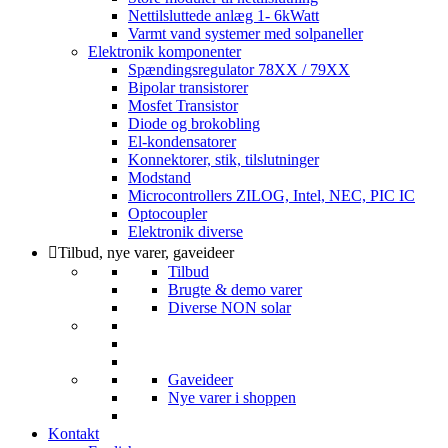
Nettilsluttede anlæg 1- 6kWatt
Varmt vand systemer med solpaneller
Elektronik komponenter
Spændingsregulator 78XX / 79XX
Bipolar transistorer
Mosfet Transistor
Diode og brokobling
El-kondensatorer
Konnektorer, stik, tilslutninger
Modstand
Microcontrollers ZILOG, Intel, NEC, PIC IC
Optocoupler
Elektronik diverse
Tilbud, nye varer, gaveideer
Tilbud
Brugte & demo varer
Diverse NON solar
Gaveideer
Nye varer i shoppen
Kontakt