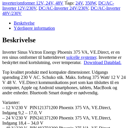
Inverter
inverter/omformer 12V, 24V, 48V
Tags:
24V
,
350W
,
DC/AC-
Phoenix
Inverter 12V/230V
,
DC/AC-Inverter 24V/230V
,
DC/AC-Inverter
375VA
48V/230V
12/24/48V
antal
Beskrivelse
Yderligere information
Beskrivelse
Inverter Sinus Victron Energy Phoenix 375 VA, VE.Direct, er en
ren sinus omformer til batteridrevet
solcelle systemer
. Inverterne er
beskyttet mod kortslutning, over temperatur.
Download Datablad.
Top kvalitet produkt med kompakte dimensioner. Udgangs
spænding 230 V AC. Schuko stik. Maks. forbrug 375 Watt/ 12 V 24
V 48 V. VE.Direct kommunikations port som kan tilsluttes til en
computer, Apple og Android smartphones, tablets, MacBook og
andre enheder. Bluetooth Smart dongle er nødvendig.
Varianter:
– 12 V/230 V PIN121371200 Phoenix 375 VA, VE.Direct,
Indgang 9,2 – 17.0, V
– 24 V/230 V PIN241371200 Phoenix 375 VA, VE.Direct,
Indgang 18,4 – 34,0 V