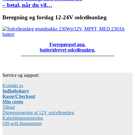
– betal, når du vil…
Beregning og forslag 12-24V solcelleanlæg
Forespørgsel ang.
batteridrevet solcelleanlæg.
--------------------------------------------------------------
Service og support:
Kontakt os
Indkøbskurv
Kasse/Checkout
Min conto
Tilbud
Dimensionering af 12V solcelleanlæg
Kabeldimensionering
Off-grid diagrammer