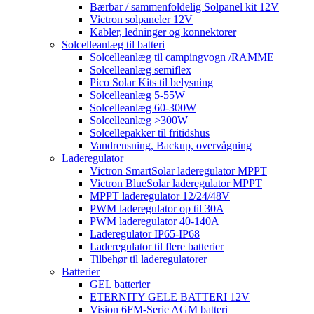
Bærbar / sammenfoldelig Solpanel kit 12V
Victron solpaneler 12V
Kabler, ledninger og konnektorer
Solcelleanlæg til batteri
Solcelleanlæg til campingvogn /RAMME
Solcelleanlæg semiflex
Pico Solar Kits til belysning
Solcelleanlæg 5-55W
Solcelleanlæg 60-300W
Solcelleanlæg >300W
Solcellepakker til fritidshus
Vandrensning, Backup, overvågning
Laderegulator
Victron SmartSolar laderegulator MPPT
Victron BlueSolar laderegulator MPPT
MPPT laderegulator 12/24/48V
PWM laderegulator op til 30A
PWM laderegulator 40-140A
Laderegulator IP65-IP68
Laderegulator til flere batterier
Tilbehør til laderegulatorer
Batterier
GEL batterier
ETERNITY GELE BATTERI 12V
Vision 6FM-Serie AGM batteri