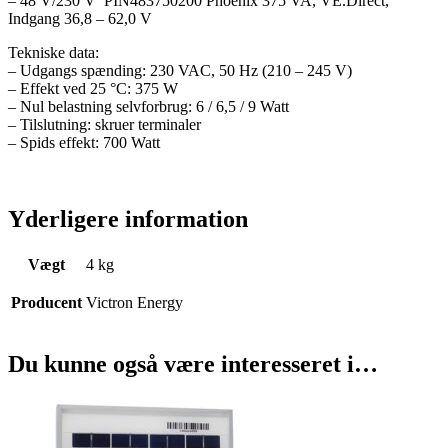
– 48 V/230 V PIN483750200 Phoenix 375 VA, VE.Direct,
Indgang 36,8 – 62,0 V
Tekniske data:
– Udgangs spænding: 230 VAC, 50 Hz (210 – 245 V)
– Effekt ved 25 °C: 375 W
– Nul belastning selvforbrug: 6 / 6,5 / 9 Watt
– Tilslutning: skruer terminaler
– Spids effekt: 700 Watt
Yderligere information
Vægt
4 kg
Producent
Victron Energy
Du kunne også være interesseret i…