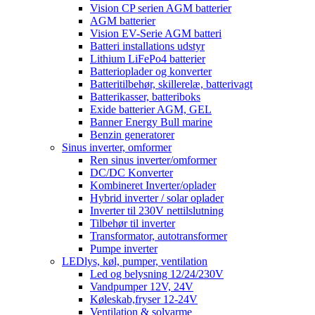
Vision CP serien AGM batterier
AGM batterier
Vision EV-Serie AGM batteri
Batteri installations udstyr
Lithium LiFePo4 batterier
Batterioplader og konverter
Batteritilbehør, skillerelæ, batterivagt
Batterikasser, batteriboks
Exide batterier AGM, GEL
Banner Energy Bull marine
Benzin generatorer
Sinus inverter, omformer
Ren sinus inverter/omformer
DC/DC Konverter
Kombineret Inverter/oplader
Hybrid inverter / solar oplader
Inverter til 230V nettilslutning
Tilbehør til inverter
Transformator, autotransformer
Pumpe inverter
LEDlys, køl, pumper, ventilation
Led og belysning 12/24/230V
Vandpumper 12V, 24V
Køleskab,fryser 12-24V
Ventilation & solvarme