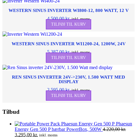
på
varesiden
WESTERN SINUS INVERTER WI800-12, 800 WATT, 12 V
4.500,00
kr.
inkl. moms
TILFØJ TIL KURV
WESTERN SINUS INVERTER WI1200-24, 1200W, 24V
5.387,00
kr.
inkl. moms
TILFØJ TIL KURV
REN SINUS INVERTER 24V->230V, 1.500 WATT MED
DISPLAY
2.595,00
kr.
inkl. moms
TILFØJ TIL KURV
Tilbud
Phaesun
Energy Gen 500 P bærbar PowerBox, 500W
4.220,00
kr.
Den
Den
3.295,00
kr.
inkl. moms