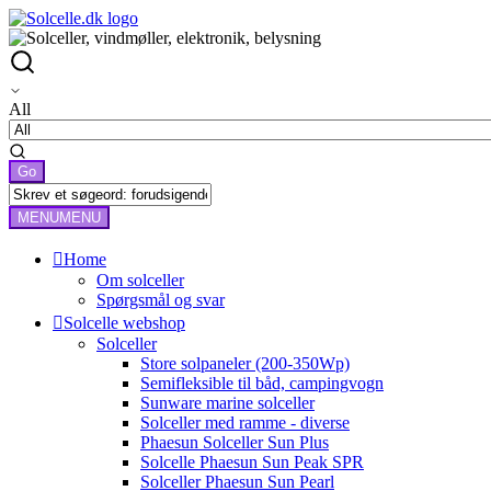
All
MENU
MENU
Home
Om solceller
Spørgsmål og svar
Solcelle webshop
Solceller
Store solpaneler (200-350Wp)
Semifleksible til båd, campingvogn
Sunware marine solceller
Solceller med ramme - diverse
Phaesun Solceller Sun Plus
Solcelle Phaesun Sun Peak SPR
Solceller Phaesun Sun Pearl