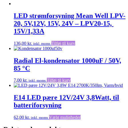
LED strømforsyning Mean Well LPV-
20, 5V,12V, 15V, 24V – LPV20-15,
15V/1,33A
136,00
kr.
Tilføj til kurv
inkl. moms
Radial El-kondensator 1000uF / 50V,
85 °C
7,00
kr.
Tilføj til kurv
inkl. moms
E14 LED pære 12V/24V 3,8Watt, til
batteriforsyning
Dette
62,00
kr.
Vælg muligheder
inkl. moms
vare
har