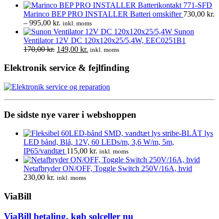
oprindelige
aktuelle
pris
pris
Marinco BEP PRO INSTALLER Batteri omskifter
730,00
kr.
var:
er:
Prisinterval:
–
995,00
kr.
inkl. moms
4.220,00 kr..
3.295,00 kr..
730,00 kr.
Sunon
til
Ventilator 12V DC 120x120x25/5,4W, EEC0251B1
Den
995,00 kr.
Den
170,00
kr.
149,00
kr.
inkl. moms
oprindelige
aktuelle
pris
pris
Elektronik service & fejlfinding
var:
er:
170,00 kr..
149,00 kr..
De sidste nye varer i webshoppen
LED bånd, Blå, 12V, 60 LEDs/m, 3,6 W/m, 5m,
IP65/vandtæt
115,00
kr.
inkl. moms
Netafbryder ON/OFF, Toggle Switch 250V/16A, hvid
230,00
kr.
inkl. moms
ViaBill
ViaBill betaling, køb solceller nu