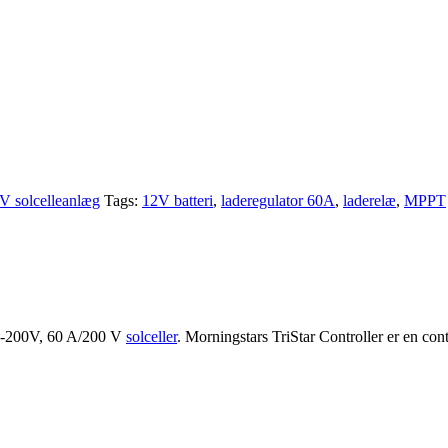
V solcelleanlæg
Tags:
12V batteri
,
laderegulator 60A
,
laderelæ
,
MPPT
M-200V, 60 A/200 V
solceller
. Morningstars TriStar Controller er en contr