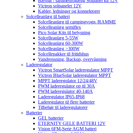
Bærbar / sammenfoldelig Solpanel kit 12V
Victron solpaneler 12V
Kabler, ledninger og konnektorer
Solcelleanlæg til batteri
Solcelleanlæg til campingvogn /RAMME
Solcelleanlæg semiflex
Pico Solar Kits til belysning
Solcelleanlæg 5-55W
Solcelleanlæg 60-300W
Solcelleanlæg >300W
Solcellepakker til fritidshus
Vandrensning, Backup, overvågning
Laderegulator
Victron SmartSolar laderegulator MPPT
Victron BlueSolar laderegulator MPPT
MPPT laderegulator 12/24/48V
PWM laderegulator op til 30A
PWM laderegulator 40-140A
Laderegulator IP65-IP68
Laderegulator til flere batterier
Tilbehør til laderegulatorer
Batterier
GEL batterier
ETERNITY GELE BATTERI 12V
Vision 6FM-Serie AGM batteri