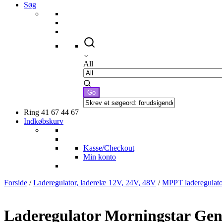
Søg
All
Ring 41 67 44 67
Indkøbskurv
Kasse/Checkout
Min konto
Forside
/
Laderegulator, laderelæ 12V, 24V, 48V
/
MPPT laderegulato
Laderegulator Morningstar G