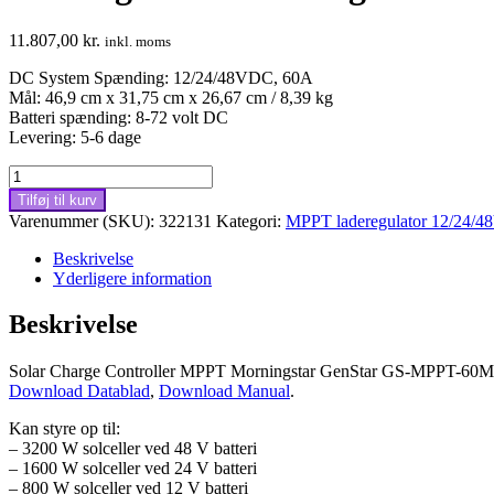
11.807,00
kr.
inkl. moms
DC System Spænding: 12/24/48VDC, 60A
Mål: 46,9 cm x 31,75 cm x 26,67 cm / 8,39 kg
Batteri spænding: 8-72 volt DC
Levering: 5-6 dage
Laderegulator
Morningstar
Tilføj til kurv
GenStar
Varenummer (SKU):
322131
Kategori:
MPPT laderegulator 12/24/48
GS-
MPPT-
Beskrivelse
60M-
Yderligere information
200V
antal
Beskrivelse
Solar Charge Controller MPPT Morningstar GenStar GS-MPPT-60
Download Datablad
,
Download Manual
.
Kan styre op til:
– 3200 W solceller ved 48 V batteri
– 1600 W solceller ved 24 V batteri
– 800 W solceller ved 12 V batteri