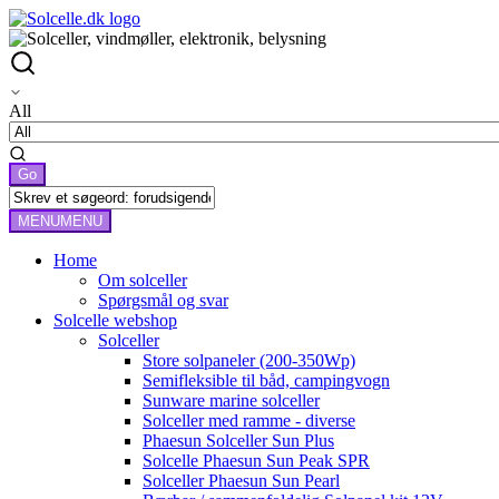
All
MENU
MENU
Home
Om solceller
Spørgsmål og svar
Solcelle webshop
Solceller
Store solpaneler (200-350Wp)
Semifleksible til båd, campingvogn
Sunware marine solceller
Solceller med ramme - diverse
Phaesun Solceller Sun Plus
Solcelle Phaesun Sun Peak SPR
Solceller Phaesun Sun Pearl