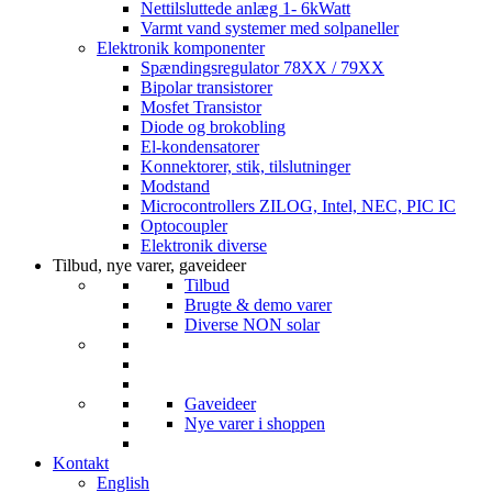
Nettilsluttede anlæg 1- 6kWatt
Varmt vand systemer med solpaneller
Elektronik komponenter
Spændingsregulator 78XX / 79XX
Bipolar transistorer
Mosfet Transistor
Diode og brokobling
El-kondensatorer
Konnektorer, stik, tilslutninger
Modstand
Microcontrollers ZILOG, Intel, NEC, PIC IC
Optocoupler
Elektronik diverse
Tilbud, nye varer, gaveideer
Tilbud
Brugte & demo varer
Diverse NON solar
Gaveideer
Nye varer i shoppen
Kontakt
English