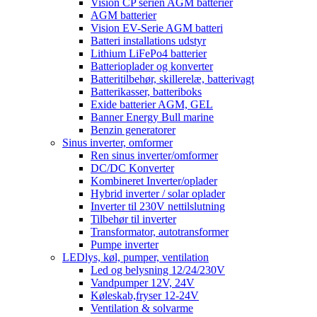
Vision CP serien AGM batterier
AGM batterier
Vision EV-Serie AGM batteri
Batteri installations udstyr
Lithium LiFePo4 batterier
Batterioplader og konverter
Batteritilbehør, skillerelæ, batterivagt
Batterikasser, batteriboks
Exide batterier AGM, GEL
Banner Energy Bull marine
Benzin generatorer
Sinus inverter, omformer
Ren sinus inverter/omformer
DC/DC Konverter
Kombineret Inverter/oplader
Hybrid inverter / solar oplader
Inverter til 230V nettilslutning
Tilbehør til inverter
Transformator, autotransformer
Pumpe inverter
LEDlys, køl, pumper, ventilation
Led og belysning 12/24/230V
Vandpumper 12V, 24V
Køleskab,fryser 12-24V
Ventilation & solvarme