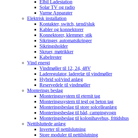
Elbil Ladestation
Solar TV og radio
Varme Apparater
Elektrisk installation
Kontakter, switch, tænd/sluk
Kabler og konnektorer
Konnektorer, klemmer, stik
Sikringer, automatsikringer
Sikringsholder
Skruer, møtrikker
Kabelrester
Vind energi
Vindmøller til 12, 24, 48V
Laderegulator, laderelæ til vindmøller
Hybrid sol/vind anlæg
Reservedele til vindmøller
Monterings beslag
Monteringssystem til eternit tag
Monteringssystem til tegl og beton tag
Monteringsbeslag til store solcelleanlæg
Monteringsbeslag til båd, campingvogn
Monteringsbeslag til kolonihavehus, fritidshus
Nettilsluttede anlæg
Inverter til nettilslutning
Store moduler til nettilslutning