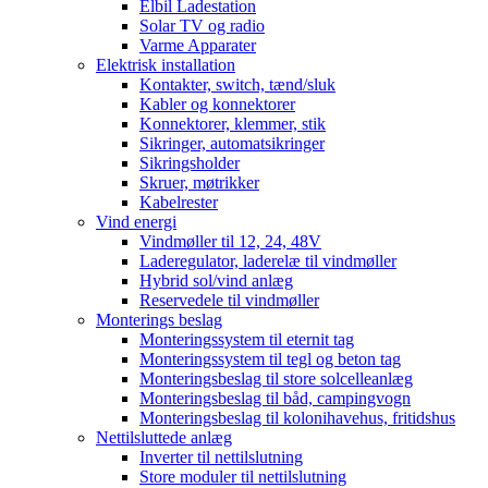
Elbil Ladestation
Solar TV og radio
Varme Apparater
Elektrisk installation
Kontakter, switch, tænd/sluk
Kabler og konnektorer
Konnektorer, klemmer, stik
Sikringer, automatsikringer
Sikringsholder
Skruer, møtrikker
Kabelrester
Vind energi
Vindmøller til 12, 24, 48V
Laderegulator, laderelæ til vindmøller
Hybrid sol/vind anlæg
Reservedele til vindmøller
Monterings beslag
Monteringssystem til eternit tag
Monteringssystem til tegl og beton tag
Monteringsbeslag til store solcelleanlæg
Monteringsbeslag til båd, campingvogn
Monteringsbeslag til kolonihavehus, fritidshus
Nettilsluttede anlæg
Inverter til nettilslutning
Store moduler til nettilslutning