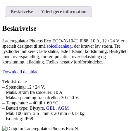
IP68,
10A
Beskrivelse
Yderligere information
antal
Beskrivelse
Laderegulator Phocos Eco ECO-N-10-T, IP68, 10 A, 12 / 24 V er
specielt designet til små
solcelleanlæg
, der kræver lav strøm. Tre
lysdioder indikerer: lade status, lade tilstand, kortslutning. Beskyttet
mod: overspænding, forkert polaritet, over belastning og
kortslutning, afladning. Fælles negativ jordforbindelse.
Download datablad
Teknisk data:
– Spænding: 12 / 24 V.
– Maks. strøm fra solceller: 10 A
– Maks. spænding fra solceller: 30 / 50 V.
– Temperatur: – 40 til + 60 *C
– Batteri type: Blysyre,
GEL
,
AGM
– Mål: 100 mm x 61 mm x 20 mm / 0,18 kg
– Isolering: IP68