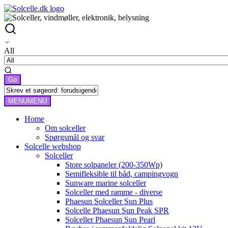
All
MENU
MENU
Home
Om solceller
Spørgsmål og svar
Solcelle webshop
Solceller
Store solpaneler (200-350Wp)
Semifleksible til båd, campingvogn
Sunware marine solceller
Solceller med ramme - diverse
Phaesun Solceller Sun Plus
Solcelle Phaesun Sun Peak SPR
Solceller Phaesun Sun Pearl