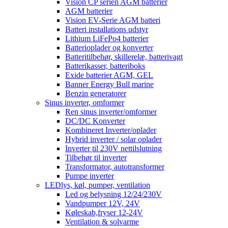
Vision CP serien AGM batterier
AGM batterier
Vision EV-Serie AGM batteri
Batteri installations udstyr
Lithium LiFePo4 batterier
Batterioplader og konverter
Batteritilbehør, skillerelæ, batterivagt
Batterikasser, batteriboks
Exide batterier AGM, GEL
Banner Energy Bull marine
Benzin generatorer
Sinus inverter, omformer
Ren sinus inverter/omformer
DC/DC Konverter
Kombineret Inverter/oplader
Hybrid inverter / solar oplader
Inverter til 230V nettilslutning
Tilbehør til inverter
Transformator, autotransformer
Pumpe inverter
LEDlys, køl, pumper, ventilation
Led og belysning 12/24/230V
Vandpumper 12V, 24V
Køleskab,fryser 12-24V
Ventilation & solvarme