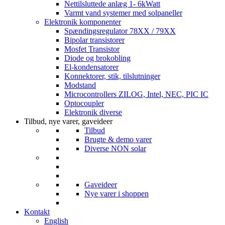
Nettilsluttede anlæg 1- 6kWatt
Varmt vand systemer med solpaneller
Elektronik komponenter
Spændingsregulator 78XX / 79XX
Bipolar transistorer
Mosfet Transistor
Diode og brokobling
El-kondensatorer
Konnektorer, stik, tilslutninger
Modstand
Microcontrollers ZILOG, Intel, NEC, PIC IC
Optocoupler
Elektronik diverse
Tilbud, nye varer, gaveideer
Tilbud
Brugte & demo varer
Diverse NON solar
Gaveideer
Nye varer i shoppen
Kontakt
English