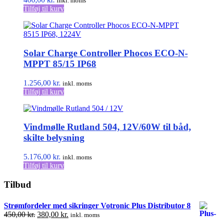
inkl. moms
Tilføj til kurv
Solar Charge Controller Phocos ECO-N-
MPPT 85/15 IP68
1.256,00
kr.
inkl. moms
Tilføj til kurv
Vindmølle Rutland 504, 12V/60W til båd,
skilte belysning
5.176,00
kr.
inkl. moms
Tilføj til kurv
Tilbud
Strømfordeler med sikringer Votronic Plus Distributor 8
Den
Den
450,00
kr.
380,00
kr.
inkl. moms