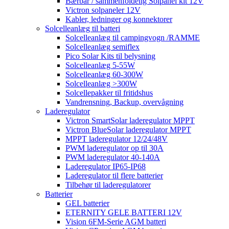
Bærbar / sammenfoldelig Solpanel kit 12V
Victron solpaneler 12V
Kabler, ledninger og konnektorer
Solcelleanlæg til batteri
Solcelleanlæg til campingvogn /RAMME
Solcelleanlæg semiflex
Pico Solar Kits til belysning
Solcelleanlæg 5-55W
Solcelleanlæg 60-300W
Solcelleanlæg >300W
Solcellepakker til fritidshus
Vandrensning, Backup, overvågning
Laderegulator
Victron SmartSolar laderegulator MPPT
Victron BlueSolar laderegulator MPPT
MPPT laderegulator 12/24/48V
PWM laderegulator op til 30A
PWM laderegulator 40-140A
Laderegulator IP65-IP68
Laderegulator til flere batterier
Tilbehør til laderegulatorer
Batterier
GEL batterier
ETERNITY GELE BATTERI 12V
Vision 6FM-Serie AGM batteri