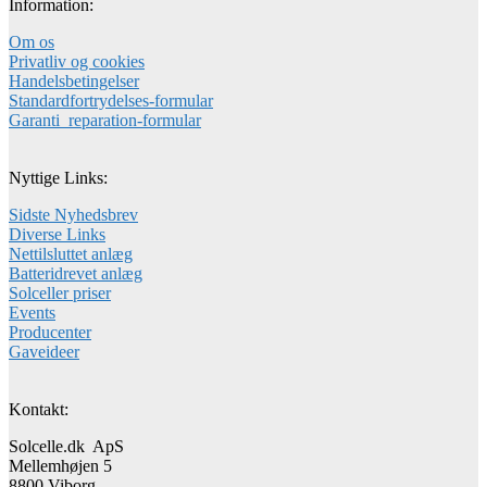
Information:
Om os
Privatliv og cookies
Handelsbetingelser
Standardfortrydelses-formular
Garanti_reparation-formular
Nyttige Links:
Sidste Nyhedsbrev
Diverse Links
Nettilsluttet anlæg
Batteridrevet anlæg
Solceller priser
Events
Producenter
Gaveideer
Kontakt:
Solcelle.dk ApS
Mellemhøjen 5
8800 Viborg