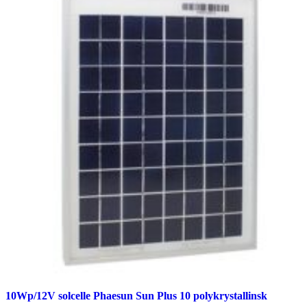
10Wp/12V solcelle Phaesun Sun Plus 10 polykrystallinsk