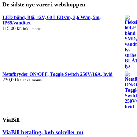
De sidste nye varer i webshoppen
LED bånd, Blå, 12V, 60 LEDs/m, 3,6 W/m, 5m,
IP65/vandtæt
115,00
kr.
inkl. moms
Netafbryder ON/OFF, Toggle Switch 250V/16A, hvid
230,00
kr.
inkl. moms
ViaBill
ViaBill betaling, køb solceller nu