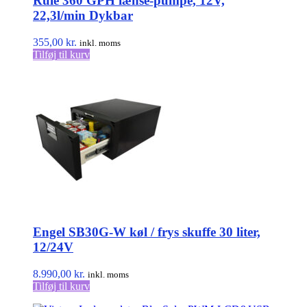
Rule 360 GPH lænse-pumpe, 12V,
22,3l/min Dykbar
355,00
kr.
inkl. moms
Tilføj til kurv
Engel SB30G-W køl / frys skuffe 30 liter,
12/24V
8.990,00
kr.
inkl. moms
Tilføj til kurv