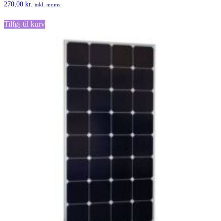
270,00
kr.
inkl. moms
Tilføj til kurv