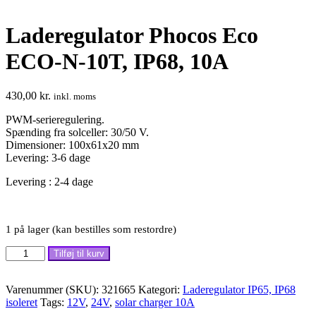
Laderegulator Phocos Eco
ECO-N-10T, IP68, 10A
430,00
kr.
inkl. moms
PWM-serieregulering.
Spænding fra solceller: 30/50 V.
Dimensioner: 100x61x20 mm
Levering: 3-6 dage
Levering : 2-4 dage
1 på lager (kan bestilles som restordre)
Laderegulator
Tilføj til kurv
Phocos
Eco
ECO-
Varenummer (SKU):
321665
Kategori:
Laderegulator IP65, IP68
N-
isoleret
Tags:
12V
,
24V
,
solar charger 10A
10T,