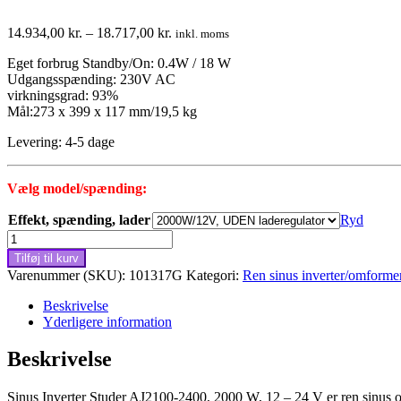
Prisinterval:
14.934,00
kr.
–
18.717,00
kr.
inkl. moms
14.934,00 kr.
Eget forbrug Standby/On: 0.4W / 18 W
til
Udgangsspænding: 230V AC
18.717,00 kr.
virkningsgrad: 93%
Mål:273 x 399 x 117 mm/19,5 kg
Levering: 4-5 dage
Vælg model/spænding:
Effekt, spænding, lader
Ryd
Sinus
Inverter
Tilføj til kurv
Studer
Varenummer (SKU):
101317G
Kategori:
Ren sinus inverter/omform
AJ2100-
2400,
Beskrivelse
2000W,
Yderligere information
12-
24V
Beskrivelse
antal
Sinus Inverter Studer AJ2100-2400, 2000 W, 12 – 24 V er ren sinus o