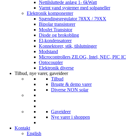
Nettilsluttede anlæg 1- 6kWatt
Varmt vand systemer med solpaneller
Elektronik komponenter
Spændingsregulator 78XX / 79XX
Bipolar transistorer
Mosfet Transistor
Diode og brokobling
El-kondensatorer
Konnektorer, stik, tilslutninger
Modstand
Microcontrollers ZILOG, Intel, NEC, PIC IC
Optocoupler
Elektronik diverse
Tilbud, nye varer, gaveideer
Tilbud
Brugte & demo varer
Diverse NON solar
Gaveideer
Nye varer i shoppen
Kontakt
English