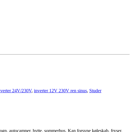
verter 24V/230V
,
inverter 12V 230V ren sinus
,
Studer
gn, autocamper, hytte, sommerhus. Kan forsyne køleskab, fryser,