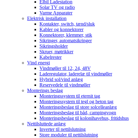
Elbil Ladestation
Solar TV og radio
Varme Apparater
Elektrisk installation
Kontakter, switch, tænd/sluk
Kabler og konnektorer
Konnektorer, klemmer, stik
Sikringer, automatsikringer
Sikringsholder
Skruer, møtrikker
Kabelrester
Vind energi
Vindmøller til 12, 24, 48V
Laderegulator, laderelæ til vindmøller
Hybrid sol/vind anlæg
Reservedele til vindmøller
Monterings beslag
Monteringssystem til eternit tag
Monteringssystem til tegl og beton tag
Monteringsbeslag til store solcelleanlæg
Monteringsbeslag til båd, campingvogn
Monteringsbeslag til kolonihavehus, fritidshus
Nettilsluttede anlæg
Inverter til nettilslutning
Store moduler til nettilslutning