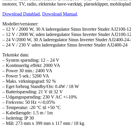
motorer, TV, radio, elektriske have-værktøj, plæneklipper, mobilopla
Download Datablad
,
Download Manual
.
Modeller/versioner:
– 12 V / 2000 W, 30 A laderegulator Sinus Inverter Studer AJ2100-1
– 12 V / 2000 W, uden laderegulator Sinus Inverter Studer AJ2100-1
– 24 V/2000 W, 30 A laderegulator Sinus Inverter Studer AJ2400-24
– 24 V / 230 V uden laderegulator Sinus Inverter Studer AJ2400-24
Tekniske data:
– System spænding: 12 – 24 V
– Kontinuerlig effekt: 2000 VA
– Power 30 min.: 2400 VA
– Power 5 sek.: 5200 VA
– Maks. virkningsgrad: 92 %
– Eget forbrug Standby/On: 0.4W / 18 W
– Batterispænding: 21 V til 32 V
– Udgangsspænding: 230 V AC +/-10%
– Frekvens: 50 Hz +/-0,05%
– Temperatur: -20 °C til +50 °C
– Kabellængde: 1.5 m / 1m
– Isolering: IP 30
– Mål: 273 mm x 399 mm x 117 mm / 18 kg