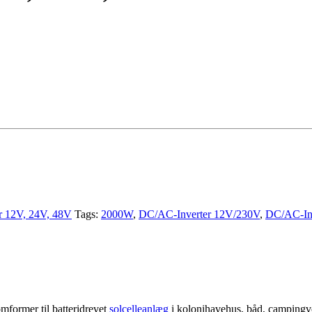
er 12V, 24V, 48V
Tags:
2000W
,
DC/AC-Inverter 12V/230V
,
DC/AC-In
mformer til batteridrevet
solcelleanlæg
i kolonihavehus, båd, campingvo