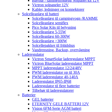
Bærbar / sammenfoldelig Solpanel kit 12V
Victron solpaneler 12V
Kabler, ledninger og konnektorer
Solcelleanlæg til batteri
Solcelleanlæg til campingvogn /RAMME
Solcelleanlæg semiflex
Pico Solar Kits til belysning
Solcelleanlæg 5-55W
Solcelleanlæg 60-300W
Solcelleanlæg >300W
Solcellepakker til fritidshus
Vandrensning, Backup, overvågning
Laderegulator
Victron SmartSolar laderegulator MPPT
Victron BlueSolar laderegulator MPPT
MPPT laderegulator 12/24/48V
PWM laderegulator op til 30A
PWM laderegulator 40-140A
Laderegulator IP65-IP68
Laderegulator til flere batterier
Tilbehør til laderegulatorer
Batterier
GEL batterier
ETERNITY GELE BATTERI 12V
Vision 6FM-Serie AGM batteri