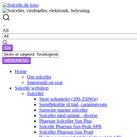
All
MENU
MENU
Home
Om solceller
Spørgsmål og svar
Solcelle webshop
Solceller
Store solpaneler (200-350Wp)
Semifleksible til båd, campingvogn
Sunware marine solceller
Solceller med ramme - diverse
Phaesun Solceller Sun Plus
Solcelle Phaesun Sun Peak SPR
Solceller Phaesun Sun Pearl