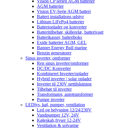
Vision CP serien AGM batterier
AGM batterier
Vision EV-Serie AGM batteri
Batteri installations udstyr
Lithium LiFePo4 batterier
Batterioplader og konverter
Batteritilbehør, skillerelæ, batterivagt
Batterikasser, batteriboks
Exide batterier AGM, GEL
Banner Energy Bull marine
Benzin generatorer
Sinus inverter, omformer
Ren sinus inverter/omformer
DC/DC Konverter
Kombineret Inverter/oplader
Hybrid inverter / solar oplader
Inverter til 230V nettilslutning
Tilbehør til inverter
Transformator, autotransformer
Pumpe inverter
LEDlys, køl, pumper, ventilation
Led og belysning 12/24/230V
Vandpumper 12V, 24V
Køleskab,fryser 12-24V
Ventilation & solvarme