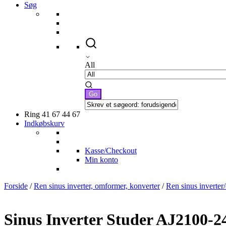
Søg
All
Ring 41 67 44 67
Indkøbskurv
Kasse/Checkout
Min konto
Forside
/
Ren sinus inverter, omformer, konverter
/
Ren sinus inverte
Sinus Inverter Studer AJ2100-2