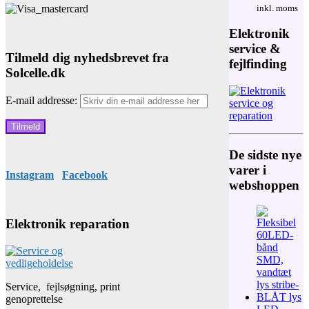
oprindelige
Den
inkl. moms
pris
aktuelle
var:
pris
Elektronik
17.200,00 kr
er:
service &
12.650,00 kr
Tilmeld dig nyhedsbrevet fra
fejlfinding
Solcelle.dk
E-mail addresse:
De sidste nye
varer i
Instagram
Facebook
webshoppen
Elektronik reparation
Service, fejlsøgning, print
genoprettelse