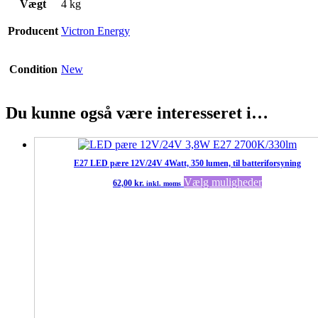
Vægt
4 kg
Producent
Victron Energy
Condition
New
Du kunne også være interesseret i…
E27 LED pære 12V/24V 4Watt, 350 lumen, til batteriforsyning
Dette
Vælg muligheder
62,00
kr.
inkl. moms
vare
har
flere
varianter.
Muligheder
kan
vælges
på
varesiden