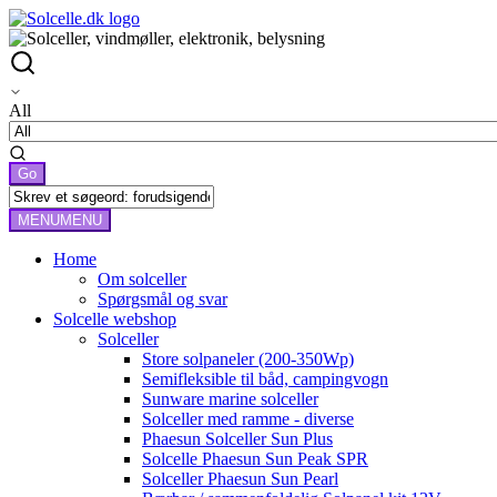
All
MENU
MENU
Home
Om solceller
Spørgsmål og svar
Solcelle webshop
Solceller
Store solpaneler (200-350Wp)
Semifleksible til båd, campingvogn
Sunware marine solceller
Solceller med ramme - diverse
Phaesun Solceller Sun Plus
Solcelle Phaesun Sun Peak SPR
Solceller Phaesun Sun Pearl