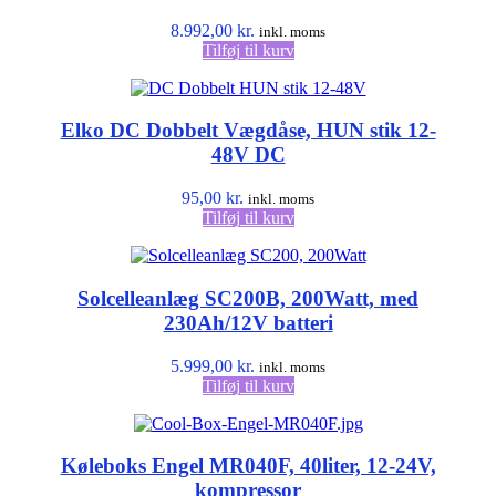
kan
vælges
8.992,00
kr.
inkl. moms
på
Tilføj til kurv
varesiden
Elko DC Dobbelt Vægdåse, HUN stik 12-
48V DC
95,00
kr.
inkl. moms
Tilføj til kurv
Solcelleanlæg SC200B, 200Watt, med
230Ah/12V batteri
5.999,00
kr.
inkl. moms
Tilføj til kurv
Køleboks Engel MR040F, 40liter, 12-24V,
kompressor