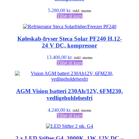
5.280,00
kr.
inkl. moms
Tilføj til kurv
Køleskab-fryser Steca Solar PF240 H,12-
24 V DC, kompressor
13.400,00
kr.
inkl. moms
Tilføj til kurv
AGM Vision batteri 230Ah/12V, 6FM230,
vedligeholdelsesfri
4.240,00
kr.
inkl. moms
Tilføj til kurv
2 x LED Stifter G4, 3000K, 1W, 12V DC –