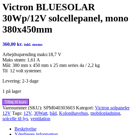
Victron BLUESOLAR
30Wp/12V solcellepanel, mono
380x450mm
360,00
kr.
inkl. moms
Arbejdsspænding maks:18,7 V
Maks strøm: 1,61 A
Mål: 380 mm x 450 mm x 25 mm series 4a / 2,2 kg
Til 12 volt systemer.
Levering: 2-3 dage
1 på lager
Victron
Tilføj til kurv
BLUESOLAR
Varenummer (SKU):
SPM040303603
Kategori:
Victron solpaneler
30Wp/12V
12V
Tags:
12V
,
30Watt
,
båd
,
Kolonihavehus
,
mobilopladning
,
solcellepanel,
solcelle til lys
,
ventilation
mono
380x450mm
Beskrivelse
antal
Yderligere information