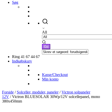
Søg
All
Ring 41 67 44 67
Indkøbskurv
Kasse/Checkout
Min konto
Forside
/
Solceller, moduler, paneler
/
Victron solpaneler
12V
/ Victron BLUESOLAR 30Wp/12V solcellepanel, mono
380x450mm