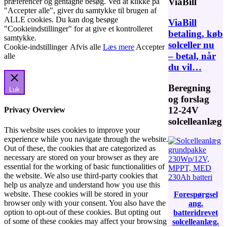
ViaBill
præferencer og gentagne besøg. Ved at klikke på
"Accepter alle", giver du samtykke til brugen af
ALLE cookies. Du kan dog besøge
ViaBill
"Cookieindstillinger" for at give et kontrolleret
betaling, køb
samtykke.
solceller nu
Cookie-indstillinger
Afvis alle
Læs mere
Accepter
– betal, når
alle
du vil…
Beregning
Luk
og forslag
12-24V
Privacy Overview
solcelleanlæg
This website uses cookies to improve your
experience while you navigate through the website.
Out of these, the cookies that are categorized as
necessary are stored on your browser as they are
essential for the working of basic functionalities of
the website. We also use third-party cookies that
help us analyze and understand how you use this
website. These cookies will be stored in your
Forespørgsel
browser only with your consent. You also have the
ang.
option to opt-out of these cookies. But opting out
batteridrevet
of some of these cookies may affect your browsing
solcelleanlæg.