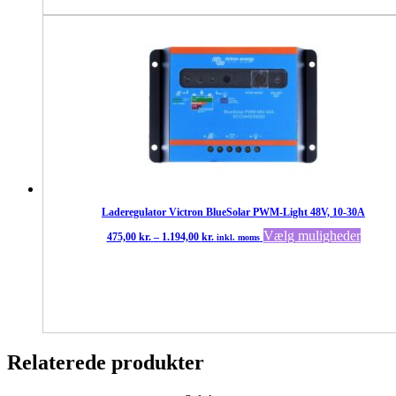
Laderegulator Victron BlueSolar PWM-Light 48V, 10-30A
Prisinterval:
Dette
Vælg muligheder
475,00
kr.
–
1.194,00
kr.
inkl. moms
475,00 kr.
vare
til
har
1.194,00 kr.
flere
variant
Mulig
kan
vælge
Relaterede produkter
på
varesi