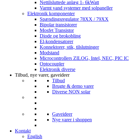
Nettilsluttede anlæg 1- 6kWatt
Varmt vand systemer med solpaneller
Elektronik komponenter
Spændingsregulator 78XX / 79XX
Bipolar transistorer
Mosfet Transistor
Diode og brokobling
El-kondensatorer
Konnektorer, stik, tilslutninger
Modstand
Microcontrollers ZILOG, Intel, NEC, PIC IC
Optocoupler
Elektronik diverse
Tilbud, nye varer, gaveideer
Tilbud
Brugte & demo varer
Diverse NON solar
Gaveideer
Nye varer i shoppen
Kontakt
English