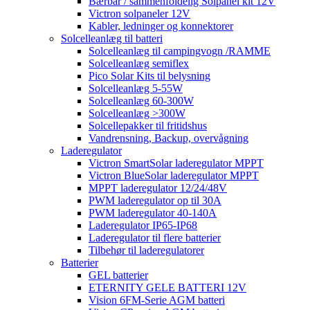
Bærbar / sammenfoldelig Solpanel kit 12V
Victron solpaneler 12V
Kabler, ledninger og konnektorer
Solcelleanlæg til batteri
Solcelleanlæg til campingvogn /RAMME
Solcelleanlæg semiflex
Pico Solar Kits til belysning
Solcelleanlæg 5-55W
Solcelleanlæg 60-300W
Solcelleanlæg >300W
Solcellepakker til fritidshus
Vandrensning, Backup, overvågning
Laderegulator
Victron SmartSolar laderegulator MPPT
Victron BlueSolar laderegulator MPPT
MPPT laderegulator 12/24/48V
PWM laderegulator op til 30A
PWM laderegulator 40-140A
Laderegulator IP65-IP68
Laderegulator til flere batterier
Tilbehør til laderegulatorer
Batterier
GEL batterier
ETERNITY GELE BATTERI 12V
Vision 6FM-Serie AGM batteri