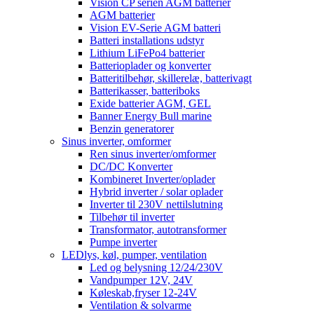
Vision CP serien AGM batterier
AGM batterier
Vision EV-Serie AGM batteri
Batteri installations udstyr
Lithium LiFePo4 batterier
Batterioplader og konverter
Batteritilbehør, skillerelæ, batterivagt
Batterikasser, batteriboks
Exide batterier AGM, GEL
Banner Energy Bull marine
Benzin generatorer
Sinus inverter, omformer
Ren sinus inverter/omformer
DC/DC Konverter
Kombineret Inverter/oplader
Hybrid inverter / solar oplader
Inverter til 230V nettilslutning
Tilbehør til inverter
Transformator, autotransformer
Pumpe inverter
LEDlys, køl, pumper, ventilation
Led og belysning 12/24/230V
Vandpumper 12V, 24V
Køleskab,fryser 12-24V
Ventilation & solvarme