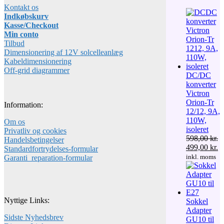
Kontakt os
Indkøbskurv
Kasse/Checkout
Min conto
Tilbud
Dimensionering af 12V solcelleanlæg
Kabeldimensionering
Off-grid diagrammer
DC/DC
konverter
Victron
Orion-Tr
Information:
12/12, 9A,
110W,
Om os
isoleret
Privatliv og cookies
598,00
kr.
Handelsbetingelser
Den
D
499,00
kr.
Standardfortrydelses-formular
oprindelige
ak
inkl. moms
Garanti_reparation-formular
pris
pr
var:
er
598,00 kr..
49
Nyttige Links:
Sokkel
Adapter
Sidste Nyhedsbrev
GU10 til