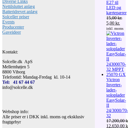
Diverse Links
E27 til
Nettilsluttet anlæg
LED og
Batteridrevet anlæg
kærtepærer
Solceller priser
15,00
kr.
Events
Den
Den
5,00
kr.
Producenter
oprindelige
aktu
inkl. moms
Gaveideer
pris
pris
var:
er:
15,00 kr..
5,00 
Kontakt:
Solcelle.dk ApS
Mellemhøjen 5
8800 Viborg
Telefontid: Mandag-Fredag kl. 10-14
Victron
Tel: 41 67 44 67
Inverter-
info@solcelle.dk
lader-
soloplader
EasySolar-
II
24/3000/70
Webshop info:
32
Alle priser er i DKK inkl. moms og eksklusiv
17.200,00
k
fragtgebyr
Den
12.650,00
k