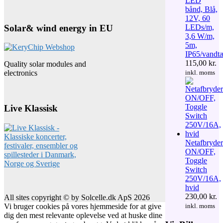
LED
bånd, Blå,
12V, 60
Solar& wind energy in EU
LEDs/m,
3,6 W/m,
5m,
IP65/vandt
115,00
kr.
Quality solar modules and
electronics
inkl. moms
Live Klassisk
Netafbryder
ON/OFF,
Toggle
Switch
250V/16A,
hvid
230,00
kr.
All sites copyright © by Solcelle.dk ApS 2026
Vi bruger cookies på vores hjemmeside for at give
inkl. moms
dig den mest relevante oplevelse ved at huske dine