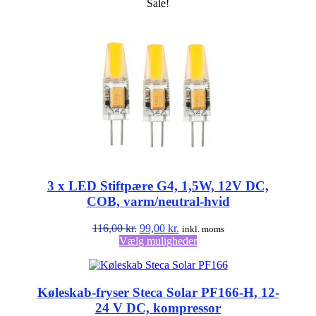
Sale!
3 x LED Stiftpære G4, 1,5W, 12V DC,
COB, varm/neutral-hvid
Den
Den
116,00
kr.
99,00
kr.
inkl. moms
oprindelige
aktuelle
Dette
Vælg muligheder
pris
pris
vare
var:
er:
har
116,00 kr..
99,00 kr..
flere
Køleskab-fryser Steca Solar PF166-H, 12-
varianter.
Mulighederne
24 V DC, kompressor