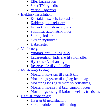
Elbil Ladestation
Solar TV og radio
Varme Apparater
Elektrisk installation
Kontakter, switch, tænd/sluk
Kabler og konnektorer
Konnektorer, klemmer, stik
Sikringer, automatsikringer
Sikringsholder
Skruer, møtrikker
Kabelrester
Vind energi
Vindmøller til 12, 24, 48V
Laderegulator, laderelæ til vindmøller
Hybrid sol/vind anlæg
Reservedele til vindmøller
Monterings beslag
Monteringssystem til eternit tag
Monteringssystem til tegl og beton tag
Monteringsbeslag til store solcelleanlæg
Monteringsbeslag til båd, campingvogn
Monteringsbeslag til kolonihavehus, fritidshus
Nettilsluttede anlæg
Inverter til nettilslutning
Store moduler til nettilslutning