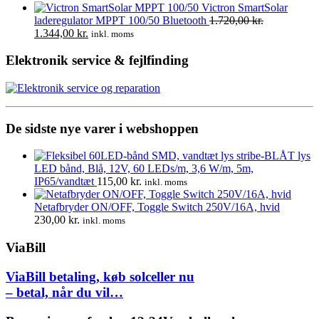
var:
er:
oprindelige
aktuelle
Victron SmartSolar
979,00 kr..
520,00 kr..
pris
pris
laderegulator MPPT 100/50 Bluetooth
1.720,00
kr.
Den
Den
var:
er:
1.344,00
kr.
inkl. moms
oprindelige
aktuelle
70,00 kr..
48,00 kr..
pris
pris
Elektronik service & fejlfinding
var:
er:
1.720,00 kr..
1.344,00 kr..
De sidste nye varer i webshoppen
LED bånd, Blå, 12V, 60 LEDs/m, 3,6 W/m, 5m,
IP65/vandtæt
115,00
kr.
inkl. moms
Netafbryder ON/OFF, Toggle Switch 250V/16A, hvid
230,00
kr.
inkl. moms
ViaBill
ViaBill betaling, køb solceller nu
– betal, når du vil…