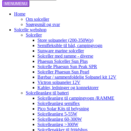
MENU
MENU
Home
Om solceller
Spørgsmål og svar
Solcelle webshop
Solceller
Store solpaneler (200-350Wp)
Semifleksible til båd, campingvogn
Sunware marine solceller
Solceller med ramme - diverse
Phaesun Solceller Sun Plus
Solcelle Phaesun Sun Peak SPR
Solceller Phaesun Sun Pearl
Bærbar / sammenfoldelig Solpanel kit 12V
Victron solpaneler 12V
Kabler, ledninger og konnektorer
Solcelleanlæg til batteri
Solcelleanlæg til campingvogn /RAMME
Solcelleanlæg semiflex
Pico Solar Kits til belysning
Solcelleanlæg 5-55W
Solcelleanlæg 60-300W
Solcelleanlæg >300W
Solcellepakker til fritidshus