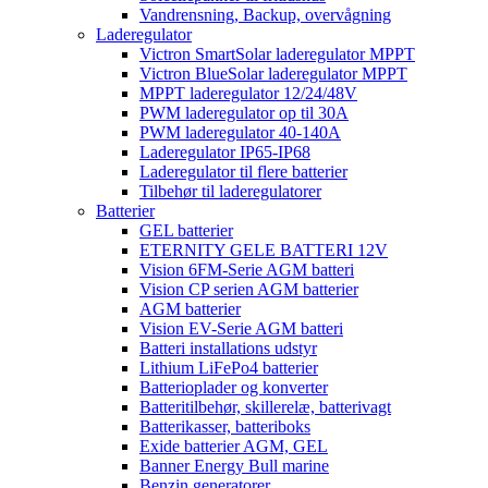
Vandrensning, Backup, overvågning
Laderegulator
Victron SmartSolar laderegulator MPPT
Victron BlueSolar laderegulator MPPT
MPPT laderegulator 12/24/48V
PWM laderegulator op til 30A
PWM laderegulator 40-140A
Laderegulator IP65-IP68
Laderegulator til flere batterier
Tilbehør til laderegulatorer
Batterier
GEL batterier
ETERNITY GELE BATTERI 12V
Vision 6FM-Serie AGM batteri
Vision CP serien AGM batterier
AGM batterier
Vision EV-Serie AGM batteri
Batteri installations udstyr
Lithium LiFePo4 batterier
Batterioplader og konverter
Batteritilbehør, skillerelæ, batterivagt
Batterikasser, batteriboks
Exide batterier AGM, GEL
Banner Energy Bull marine
Benzin generatorer