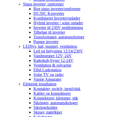
Sinus inverter, omformer
Ren sinus inverter/omformer
DC/DC Konverter
Kombineret Inverter/oplader
Hybrid inverter / solar oplader
Inverter til 230V nettilslutning
Tilbehør til inverter
Transformator, autotransformer
Pumpe inverter
LEDlys, køl, pumper, ventilation
Led og belysning 12/24/230V
Vandpumper 12V, 24V
Køleskab,fryser 12-24V
Ventilation & solvarme
Elbil Ladestation
Solar TV og radio
Varme Apparater
Elektrisk installation
Kontakter, switch, tænd/sluk
Kabler og konnektorer
Konnektorer, klemmer, stik
Sikringer, automatsikringer
Sikringsholder
Skruer, møtrikker
Kabelrester