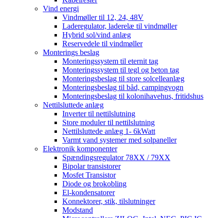
Vind energi
Vindmøller til 12, 24, 48V
Laderegulator, laderelæ til vindmøller
Hybrid sol/vind anlæg
Reservedele til vindmøller
Monterings beslag
Monteringssystem til eternit tag
Monteringssystem til tegl og beton tag
Monteringsbeslag til store solcelleanlæg
Monteringsbeslag til båd, campingvogn
Monteringsbeslag til kolonihavehus, fritidshus
Nettilsluttede anlæg
Inverter til nettilslutning
Store moduler til nettilslutning
Nettilsluttede anlæg 1- 6kWatt
Varmt vand systemer med solpaneller
Elektronik komponenter
Spændingsregulator 78XX / 79XX
Bipolar transistorer
Mosfet Transistor
Diode og brokobling
El-kondensatorer
Konnektorer, stik, tilslutninger
Modstand