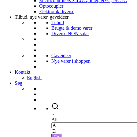
Microcontrollers ZILOG, Intel, NEC, PIC IC
Optocoupler
Elektronik diverse
Tilbud, nye varer, gaveideer
Tilbud
Brugte & demo varer
Diverse NON solar
Gaveideer
Nye varer i shoppen
Kontakt
English
Søg
All