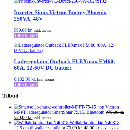
har
flere
Inverter Sinus Victron Energy Phoenix
varianter.
Mulighederne
250VA, 48V
kan
vælges
999,00
kr.
inkl. moms
på
Tilføj til kurv
varesiden
Laderegulator Outback FLEXmax FM60,
60A, 12-60V DC batteri
6.132,00
kr.
inkl. moms
Tilføj til kurv
Tilbud
Victron
MPPT laderegulator SmartSolar 75/15, Bluetooth
979,00
kr.
Den
Den
520,00
kr.
inkl. moms
oprindelige
aktuelle
Wallair kontraklap N40818,
pris
pris
Den
Den
12.5 cm til wallair ventilator
70,00
kr.
48,00
kr.
inkl. moms