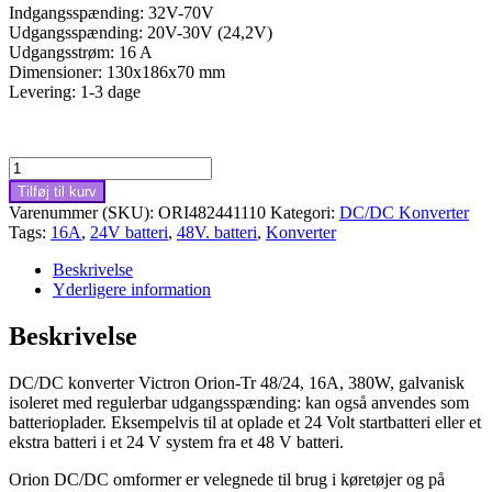
Indgangsspænding: 32V-70V
Udgangsspænding: 20V-30V (24,2V)
Udgangsstrøm: 16 A
Dimensioner: 130x186x70 mm
Levering: 1-3 dage
DC/DC
konverter
Tilføj til kurv
Victron
Varenummer (SKU):
ORI482441110
Kategori:
DC/DC Konverter
Orion-
Tags:
16A
,
24V batteri
,
48V. batteri
,
Konverter
Tr
48/24,
Beskrivelse
16A,
Yderligere information
380W,
isoleret
Beskrivelse
antal
DC/DC konverter Victron Orion-Tr 48/24, 16A, 380W, galvanisk
isoleret med regulerbar udgangsspænding: kan også anvendes som
batterioplader. Eksempelvis til at oplade et 24 Volt startbatteri eller et
ekstra batteri i et 24 V system fra et 48 V batteri.
Orion DC/DC omformer er velegnede til brug i køretøjer og på