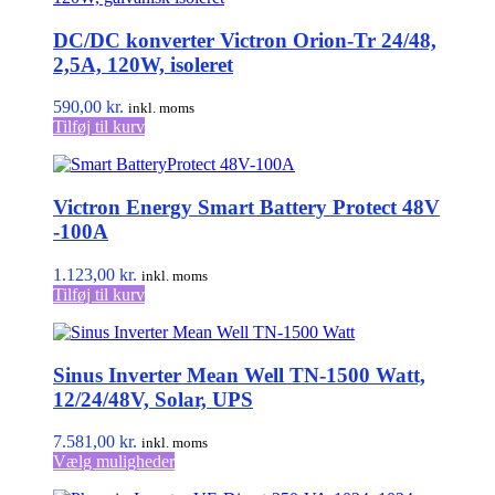
varianter.
DC/DC konverter Victron Orion-Tr 24/48,
Mulighederne
kan
2,5A, 120W, isoleret
vælges
på
590,00
kr.
inkl. moms
varesiden
Tilføj til kurv
Victron Energy Smart Battery Protect 48V
-100A
1.123,00
kr.
inkl. moms
Tilføj til kurv
Sinus Inverter Mean Well TN-1500 Watt,
12/24/48V, Solar, UPS
7.581,00
kr.
inkl. moms
Dette
Vælg muligheder
vare