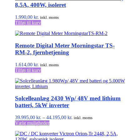
8,5A, 400W, isoleret
1.990,00
kr.
inkl. moms
Tilføj til kurv
Remote Digital Meter Morningstar TS-
RM-2, fjernbetjening
1.614,00
kr.
inkl. moms
Tilføj til kurv
Solcelleanlæg 2430 Wp/ 48V med lithium
batteri, 5kW inverter
Prisinterval:
39.995,00
kr.
–
44.195,00
kr.
inkl. moms
Dette
39.995,00 kr.
Vælg muligheder
vare
til
har
44.195,00 kr.
flere